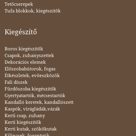
Tetőcserepek
Tufa blokkok, kiegészítők
Kiegészítő
Boros kiegészítők
Csapok, zuhanyszettek
Dekorációs elemek
Előszobabútorok, fogas
Étkészletek, evőeszközök
Fali díszek
Fürdőszoba kiegészítők
Gyertyatartók, mécsestartók
Kandalló keretek, kandallószett
Kaspók, virágládák,vázák
Kerti csap, zuhany
Kerti kiegészítők
Kerti kutak, szökőkutak
Kilincsek, fogantyúk