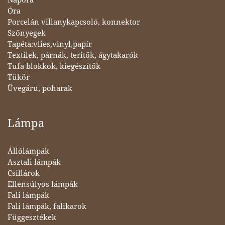
Napóra
Óra
Porcelán villanykapcsoló, konnektor
Szőnyegek
Tapéta:vlies,vinyl,papír
Textilek, párnák, teritők, ágytakarók
Tufa blokkok, kiegészítők
Tükör
Üvegáru, poharak
Lámpa
Állólámpák
Asztali lámpák
Csillárok
Ellensúlyos lámpák
Fali lámpák
Fali lámpák, falikarok
Függesztékek