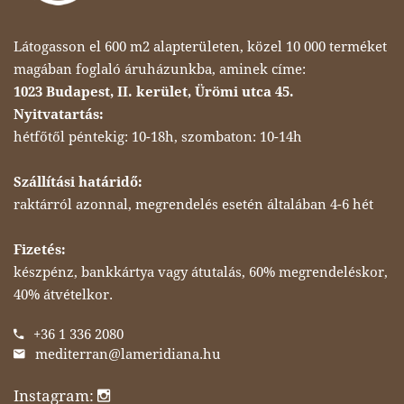
Látogasson el 600 m2 alapterületen, közel 10 000 terméket
magában foglaló áruházunkba, aminek címe:
1023 Budapest, II. kerület, Ürömi utca 45.
Nyitvatartás:
hétfőtől péntekig: 10-18h, szombaton: 10-14h
Szállítási határidő:
raktárról azonnal, megrendelés esetén általában 4-6 hét
Fizetés:
készpénz, bankkártya vagy átutalás, 60% megrendeléskor,
40% átvételkor.
+36 1 336 2080
mediterran@lameridiana.hu
Instagram: