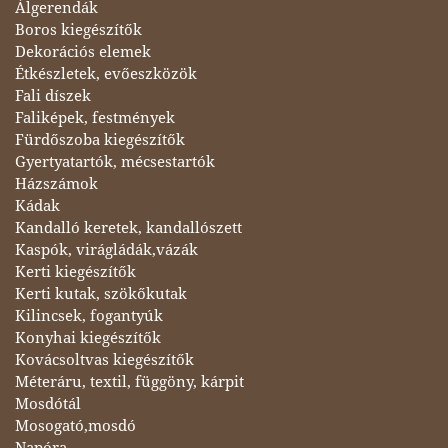
Álgerendák
Boros kiegészítők
Dekorációs elemek
Étkészletek, evőeszközök
Fali díszek
Faliképek, festmények
Fürdőszoba kiegészítők
Gyertyatartók, mécsestartók
Házszámok
Kádak
Kandalló keretek, kandallószett
Kaspók, virágládák,vázák
Kerti kiegészítők
Kerti kutak, szökőkutak
Kilincsek, fogantyúk
Konyhai kiegészítők
Kovácsoltvas kiegészítők
Méteráru, textil, függöny, kárpit
Mosdótál
Mosogató,mosdó