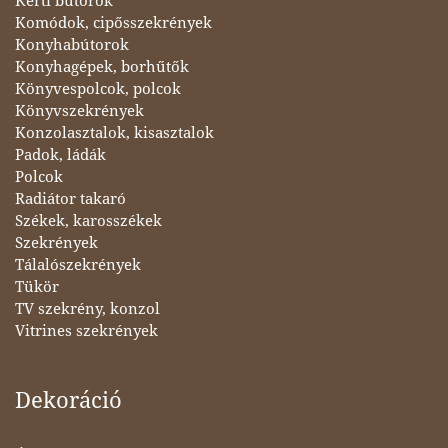
Kerti bútorok
Komódok, cipősszekrények
Konyhabútorok
Konyhagépek, borhűtők
Könyvespolcok, polcok
Könyvszekrények
Konzolasztalok, kisasztalok
Padok, ládák
Polcok
Radiátor takaró
Székek, karosszékek
Szekrények
Tálalószekrények
Tükör
TV szekrény, konzol
Vitrines szekrények
Dekoráció