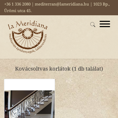
+36 1 336 2080 | mediterran@lameridiana.hu | 1023 Bp.,
Ürömi utca 45.
Kovácsoltvas korlátok (1 db találat)