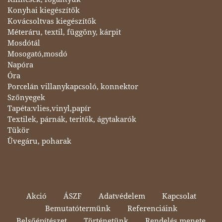
Konyhai kiegészítők
Kovácsoltvas kiegészítők
Méteráru, textil, függöny, kárpit
Mosdótál
Mosogató,mosdó
Napóra
Óra
Porcelán villanykapcsoló, konnektor
Szőnyegek
Tapéta:vlies,vinyl,papír
Textilek, párnák, teritők, ágytakarók
Tükör
Üvegáru, poharak
Akció
ÁSZF
Adatvédelem
Kapcsolat
Bemutatótermünk
Referenciáink
Belsőépítészet
Történetünk
Rendelés menete