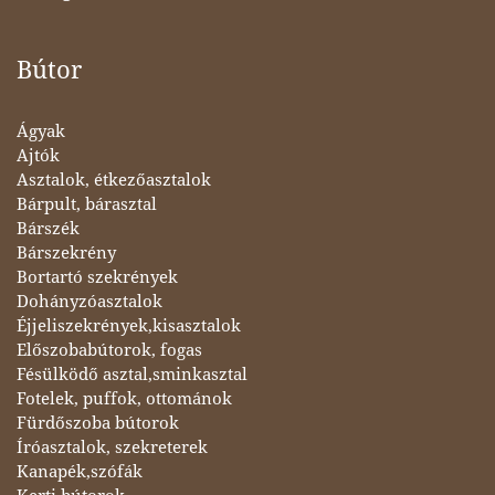
Bútor
Ágyak
Ajtók
Asztalok, étkezőasztalok
Bárpult, bárasztal
Bárszék
Bárszekrény
Bortartó szekrények
Dohányzóasztalok
Éjjeliszekrények,kisasztalok
Előszobabútorok, fogas
Fésülködő asztal,sminkasztal
Fotelek, puffok, ottománok
Fürdőszoba bútorok
Íróasztalok, szekreterek
Kanapék,szófák