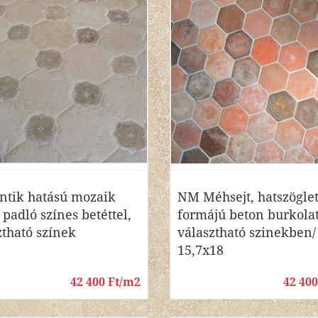
tik hatású mozaik
NM Méhsejt, hatszögle
 padló színes betéttel,
formájú beton burkola
ztható színek
választható szinekben/
15,7x18
42 400 Ft/m2
42 40