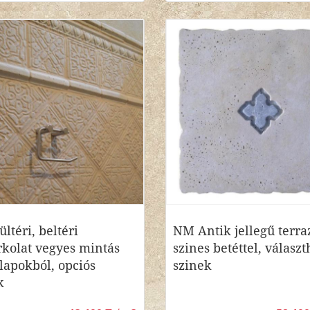
ltéri, beltéri
NM Antik jellegű terra
rkolat vegyes mintás
szines betéttel, választ
lapokból, opciós
szinek
k