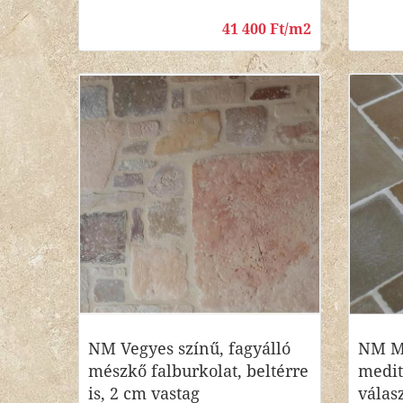
41 400 Ft/m2
NM Vegyes színű, fagyálló
NM M
mészkő falburkolat, beltérre
medit
is, 2 cm vastag
válas