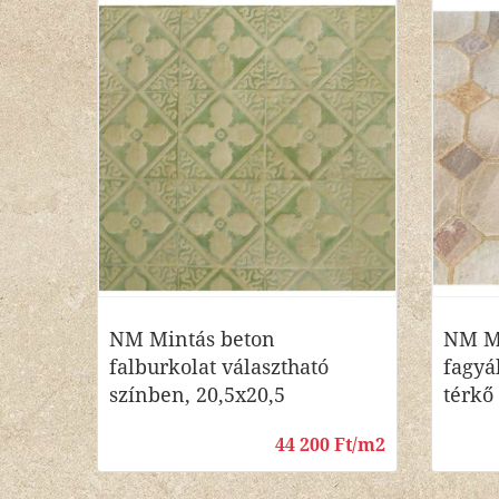
NM Mintás beton
NM Me
falburkolat választható
fagyá
színben, 20,5x20,5
térkő
44 200 Ft/m2