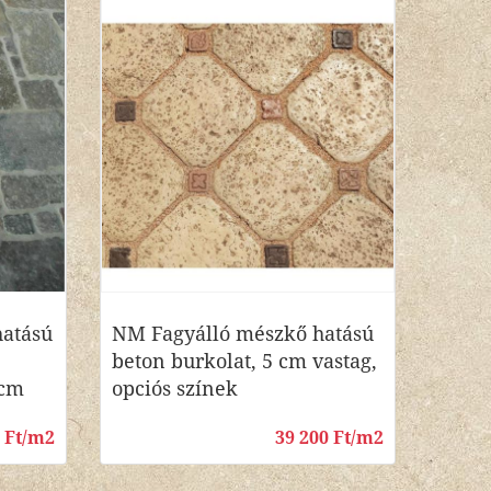
hatású
NM Fagyálló mészkő hatású
beton burkolat, 5 cm vastag,
 cm
opciós színek
0 Ft/m2
39 200 Ft/m2