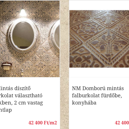
ntás díszítő
NM Domború mintás
rkolat választható
falburkolat fürdőbe,
kben, 2 cm vastag
konyhába
ntlap
42 400 Ft/m2
42 40