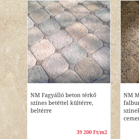
NM Fagyálló beton térkő
NM Mi
színes betéttel kültérre,
falbu
beltérre
szine
ceme
39 200 Ft/m2