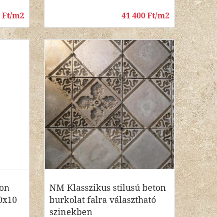
0 Ft/m2
41 400 Ft/m2
ton
NM Klasszikus stilusú beton
10x10
burkolat falra választható
szinekben