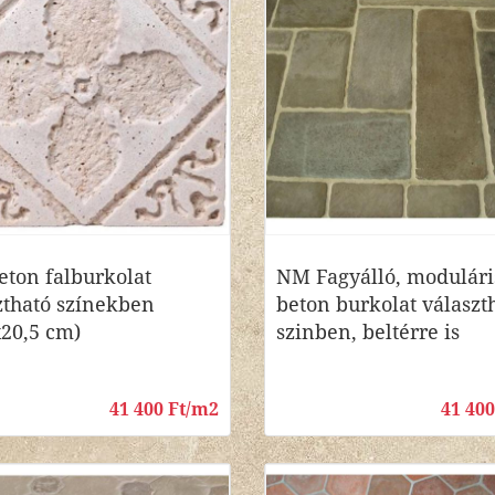
ton falburkolat
NM Fagyálló, modulári
ztható színekben
beton burkolat választ
x20,5 cm)
szinben, beltérre is
41 400 Ft/m2
41 40