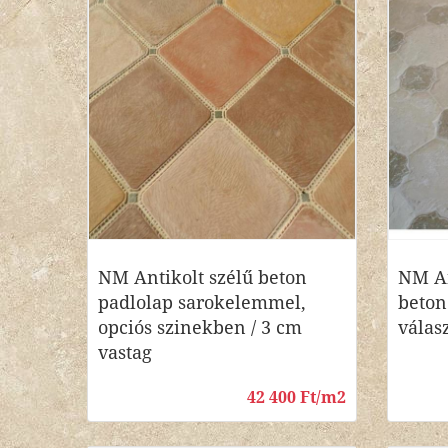
NM Antikolt szélű beton
NM An
padlolap sarokelemmel,
beton
opciós szinekben / 3 cm
válas
vastag
42 400 Ft/m2