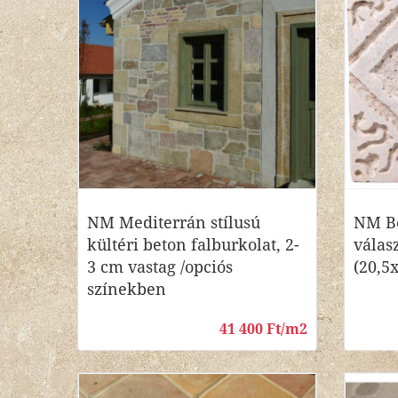
NM Mediterrán stílusú
NM Be
kültéri beton falburkolat, 2-
válas
3 cm vastag /opciós
(20,5
színekben
41 400 Ft/m2