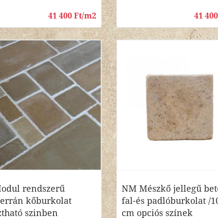
41 400 Ft/m2
41 40
odul rendszerű
NM Mészkő jellegű be
errán kőburkolat
fal-és padlóburkolat /
ztható szinben
cm opciós színek