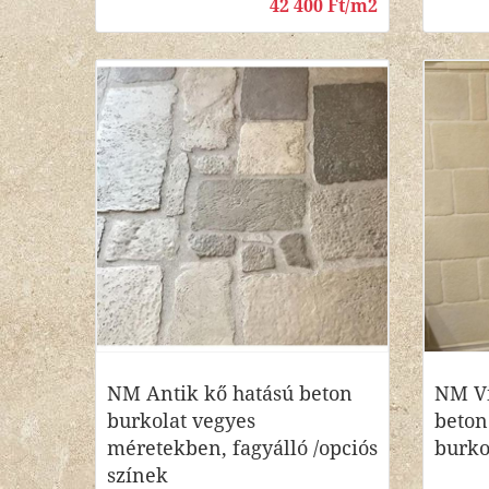
42 400 Ft/m2
NM Antik kő hatású beton
NM Vi
burkolat vegyes
beton
méretekben, fagyálló /opciós
burko
színek