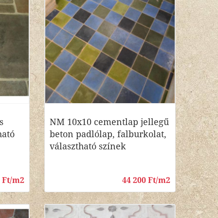
s
NM 10x10 cementlap jellegű
ható
beton padlólap, falburkolat,
választható színek
0 Ft/m2
44 200 Ft/m2