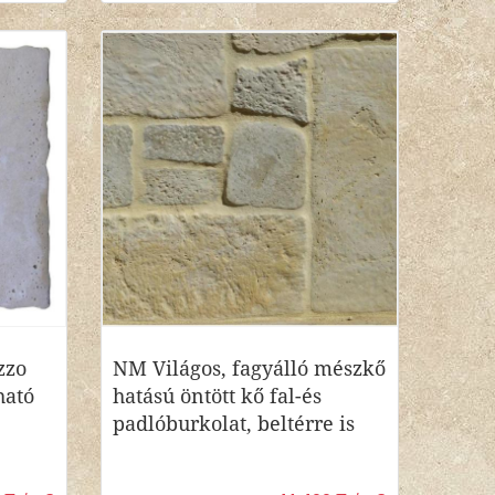
zzo
NM Világos, fagyálló mészkő
ható
hatású öntött kő fal-és
padlóburkolat, beltérre is