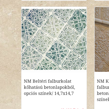
NM Beltéri falburkolat
NM Kü
kőhatású betonlapokból,
falbu
opciós színek/ 14,7x14,7
beton
színe