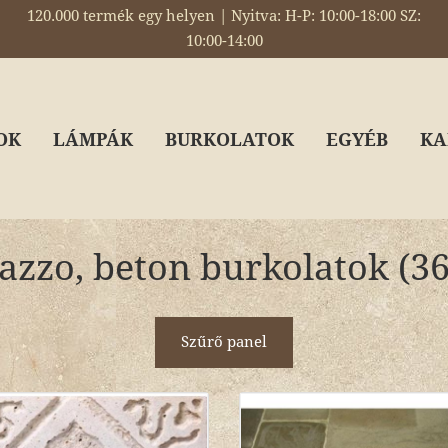
120.000 termék egy helyen | Nyitva: H-P: 10:00-18:00 SZ:
10:00-14:00
OK
LÁMPÁK
BURKOLATOK
EGYÉB
KA
azzo, beton burkolatok (36 
Szűrő panel