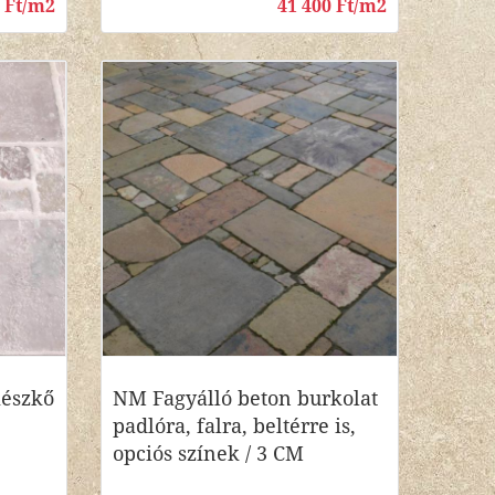
0 Ft/m2
41 400 Ft/m2
mészkő
NM Fagyálló beton burkolat
padlóra, falra, beltérre is,
opciós színek / 3 CM