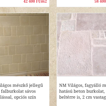
42 400 Ft/m2
58 40
lágos mészkő jellegű
NM Világos, fagyálló 
 falburkolat sávos
hatású beton burkolat,
lással, opciós szín
beltérre is, 2 cm vastag