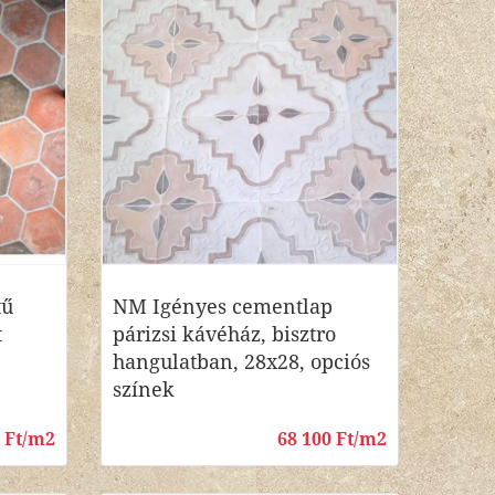
tű
NM Igényes cementlap
t
párizsi kávéház, bisztro
hangulatban, 28x28, opciós
színek
0 Ft/m2
68 100 Ft/m2