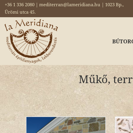
+36 1 336 2080 | mediterran@lameridiana.hu | 1023 Bp.,
Ürömi utca 45.
BÚTOR
Műkő, terr