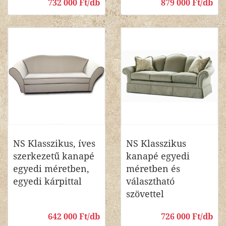
732 000 Ft/db
879 000 Ft/db
NS Klasszikus, íves
NS Klasszikus
szerkezetű kanapé
kanapé egyedi
egyedi méretben,
méretben és
egyedi kárpittal
választható
szövettel
642 000 Ft/db
726 000 Ft/db