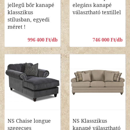
jellegű bőr kanapé
elegáns kanapé
klasszikus
választható textillel
stílusban, egyedi
méret !
996 400 Ft/db
746 000 Ft/db
NS Chaise longue
NS Klasszikus
szegecses
kanapé választható