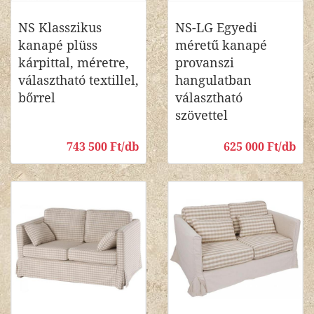
NS Klasszikus
NS-LG Egyedi
kanapé plüss
méretű kanapé
kárpittal, méretre,
provanszi
választható textillel,
hangulatban
bőrrel
választható
szövettel
743 500 Ft/db
625 000 Ft/db