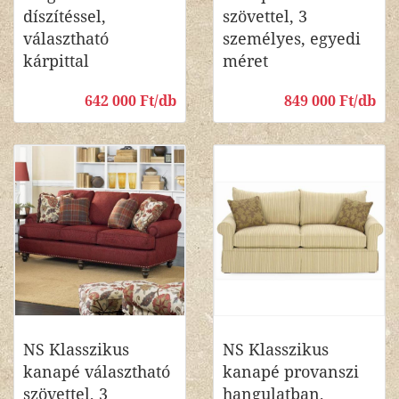
díszítéssel,
szövettel, 3
választható
személyes, egyedi
kárpittal
méret
642 000 Ft/db
849 000 Ft/db
NS Klasszikus
NS Klasszikus
kanapé választható
kanapé provanszi
szövettel, 3
hangulatban,