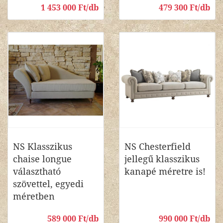
1 453 000 Ft/db
479 300 Ft/db
NS Klasszikus
NS Chesterfield
chaise longue
jellegű klasszikus
választható
kanapé méretre is!
szövettel, egyedi
méretben
589 000 Ft/db
990 000 Ft/db