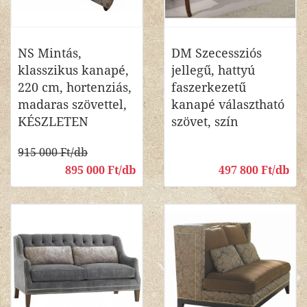
NS Mintás,
DM Szecessziós
klasszikus kanapé,
jellegű, hattyú
220 cm, hortenziás,
faszerkezetű
madaras szövettel,
kanapé választható
KÉSZLETEN
szövet, szín
915 000 Ft/db
895 000 Ft/db
497 800 Ft/db