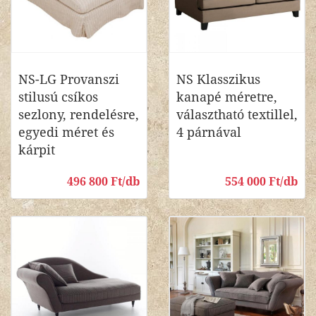
NS-LG Provanszi
NS Klasszikus
stilusú csíkos
kanapé méretre,
sezlony, rendelésre,
választható textillel,
egyedi méret és
4 párnával
kárpit
496 800 Ft/db
554 000 Ft/db