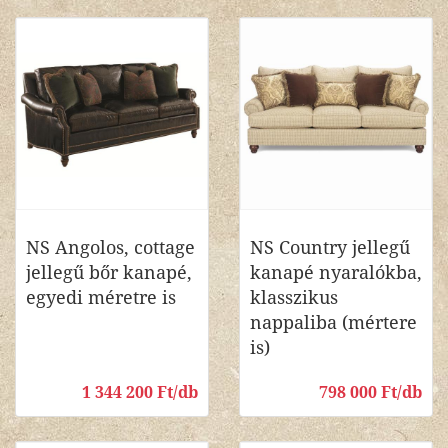
NS Angolos, cottage
NS Country jellegű
jellegű bőr kanapé,
kanapé nyaralókba,
egyedi méretre is
klasszikus
nappaliba (mértere
is)
1 344 200 Ft/db
798 000 Ft/db