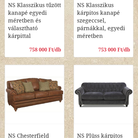
NS Klasszikus tűzött
NS Klasszikus
kanapé egyedi
kárpitos kanapé
méretben és
szegeccsel,
választható
párnákkal, egyedi
kárpittal
méretben
758 000 Ft/db
753 000 Ft/db
NS Chesterfield
NS Plüss kárpitos