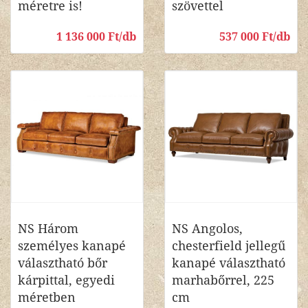
méretre is!
szövettel
1 136 000 Ft/db
537 000 Ft/db
NS Három
NS Angolos,
személyes kanapé
chesterfield jellegű
választható bőr
kanapé választható
kárpittal, egyedi
marhabőrrel, 225
méretben
cm