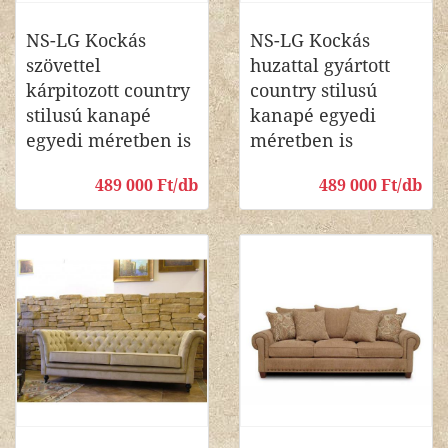
NS-LG Kockás
NS-LG Kockás
szövettel
huzattal gyártott
kárpitozott country
country stilusú
stilusú kanapé
kanapé egyedi
egyedi méretben is
méretben is
489 000 Ft/db
489 000 Ft/db