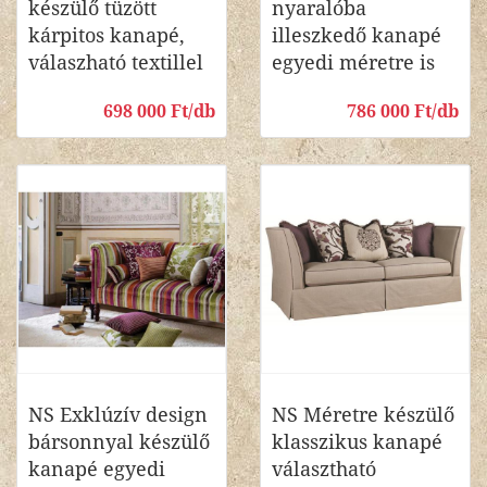
készülő tüzött
nyaralóba
kárpitos kanapé,
illeszkedő kanapé
válaszható textillel
egyedi méretre is
698 000 Ft/db
786 000 Ft/db
NS Exklúzív design
NS Méretre készülő
bársonnyal készülő
klasszikus kanapé
kanapé egyedi
választható