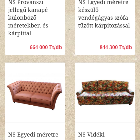
NS Provanszi
NS Egyedi méretre
jellegű kanapé
készülő
különböző
vendégágyas szófa
méretekben és
tűzött kárpitozással
kárpittal
664 000 Ft/db
844 300 Ft/db
NS Egyedi méretre
NS Vidéki