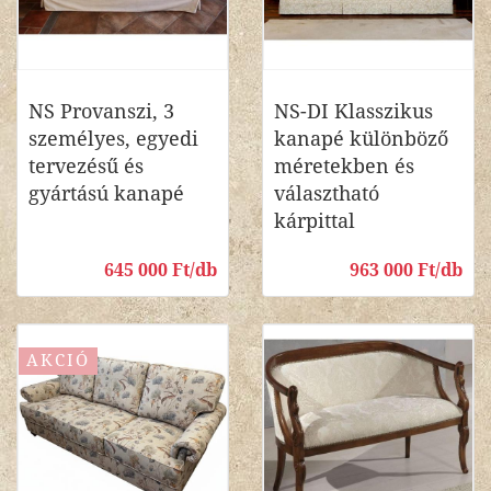
NS Provanszi, 3
NS-DI Klasszikus
személyes, egyedi
kanapé különböző
tervezésű és
méretekben és
gyártású kanapé
választható
kárpittal
645 000 Ft/db
963 000 Ft/db
AKCIÓ