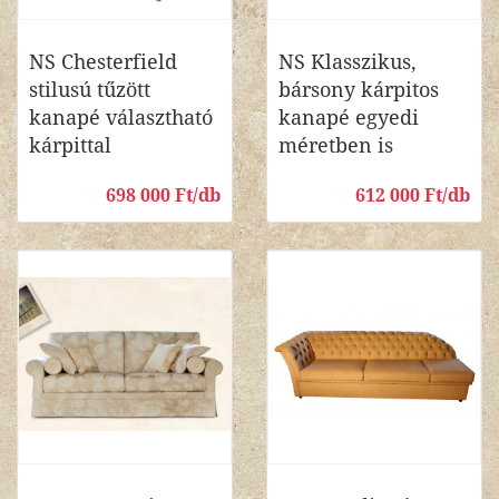
NS Chesterfield
NS Klasszikus,
stilusú tűzött
bársony kárpitos
kanapé választható
kanapé egyedi
kárpittal
méretben is
698 000 Ft/db
612 000 Ft/db