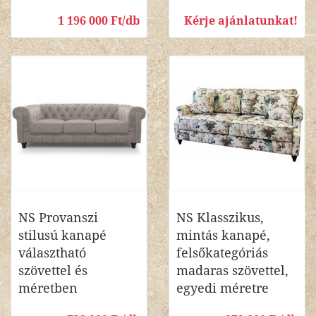
1 196 000 Ft/db
Kérje ajánlatunkat!
NS Provanszi
NS Klasszikus,
stilusú kanapé
mintás kanapé,
választható
felsőkategóriás
szövettel és
madaras szövettel,
méretben
egyedi méretre