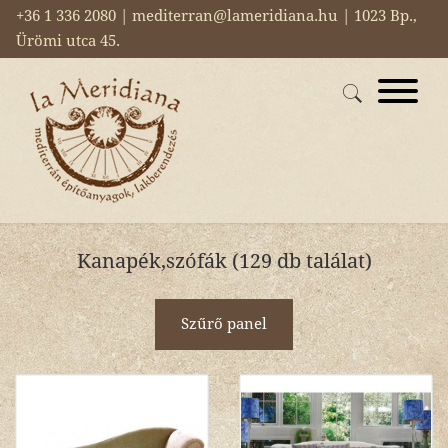
+36 1 336 2080 | mediterran@lameridiana.hu | 1023 Bp.,
Ürömi utca 45.
Kanapék,szófák (129 db találat)
Szűrő panel