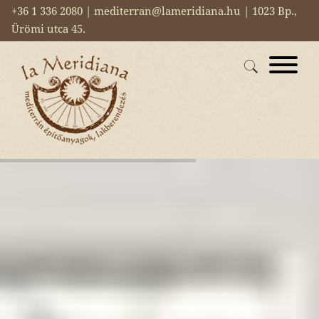
+36 1 336 2080 | mediterran@lameridiana.hu | 1023 Bp.,
Ürömi utca 45.