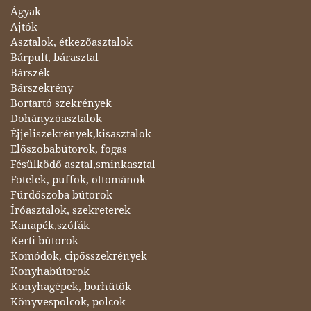
Ágyak
Ajtók
Asztalok, étkezőasztalok
Bárpult, bárasztal
Bárszék
Bárszekrény
Bortartó szekrények
Dohányzóasztalok
Éjjeliszekrények,kisasztalok
Előszobabútorok, fogas
Fésülködő asztal,sminkasztal
Fotelek, puffok, ottománok
Fürdőszoba bútorok
Íróasztalok, szekreterek
Kanapék,szófák
Kerti bútorok
Komódok, cipősszekrények
Konyhabútorok
Konyhagépek, borhűtők
Könyvespolcok, polcok