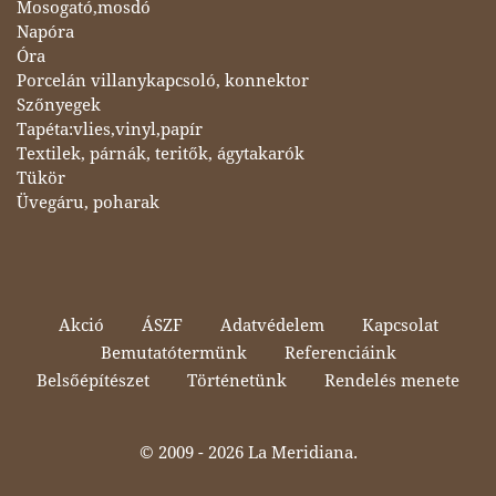
Mosogató,mosdó
Napóra
Óra
Porcelán villanykapcsoló, konnektor
Szőnyegek
Tapéta:vlies,vinyl,papír
Textilek, párnák, teritők, ágytakarók
Tükör
Üvegáru, poharak
Akció
ÁSZF
Adatvédelem
Kapcsolat
Bemutatótermünk
Referenciáink
Belsőépítészet
Történetünk
Rendelés menete
© 2009 -
2026 La Meridiana.