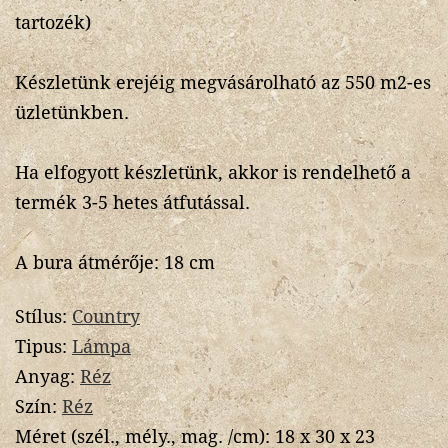
tartozék)
Készletünk erejéig megvásárolható az 550 m2-es
üzletünkben.
Ha elfogyott készletünk, akkor is rendelhető a
termék 3-5 hetes átfutással.
A bura átmérője: 18 cm
Stílus:
Country
Tipus:
Lámpa
Anyag:
Réz
Szín:
Réz
Méret (szél., mély., mag. /cm):
18 x 30 x 23