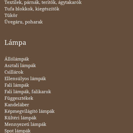
Textilek, párnák, teritők, ágytakarók
Tufa blokkok, kiegészítők
Tükör
Üvegáru, poharak
Lámpa
Állólámpák
Asztali lámpák
Csillárok
Ellensúlyos lámpák
Fali lámpák
Fali lámpák, falikarok
Függesztékek
Kandeláber
Képmegvilágító lámpák
Kültéri lámpák
Mennyezeti lámpák
Spot lámpák