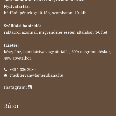
Nyitvatartás:
hétfőtől péntekig: 10-18h, szombaton: 10-14h
Szállítási határidő:
raktárról azonnal, megrendelés esetén általában 4-6 hét
Fizetés:
készpénz, bankkártya vagy átutalás, 60% megrendeléskor,
40% átvételkor.
+36 1 336 2080
mediterran@lameridiana.hu
Instagram:
Bútor