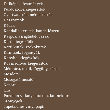
Faliképek, festmények
Fürdőszoba kiegészítők
Gyertyatartók, mécsestartók
Házszámok
Kádak
Kandalló keretek, kandallószett
Kaspók, virágládák,vázák
Kerti kiegészítők
Kerti kutak, szökőkutak
Kilincsek, fogantyúk
Konyhai kiegészítők
Kovácsoltvas kiegészítők
Méteráru, textil, függöny, kárpit
Mosdótál
Mosogató,mosdó
Napóra
Óra
Porcelán villanykapcsoló, konnektor
Szőnyegek
Tapéta:vlies,vinyl,papír