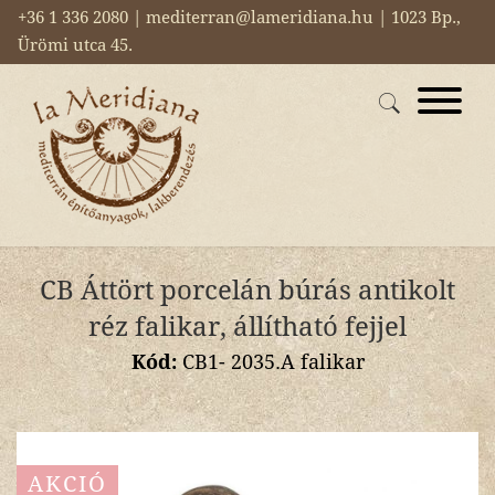
+36 1 336 2080 | mediterran@lameridiana.hu | 1023 Bp.,
Ürömi utca 45.
CB Áttört porcelán búrás antikolt
réz falikar, állítható fejjel
Kód:
CB1- 2035.A falikar
AKCIÓ