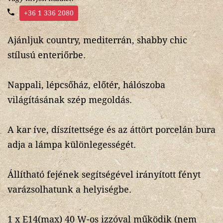
+36 1 336 2080
Ajánljuk country, mediterrán, shabby chic
stílusú enteriőrbe.
Nappali, lépcsőház, előtér, hálószoba
világításának szép megoldás.
A kar íve, díszítettsége és az áttört porcelán bura
adja a lámpa különlegességét.
Állítható fejének segítségével irányított fényt
varázsolhatunk a helyiségbe.
1 x E14(max) 40 W-os izzóval működik (nem