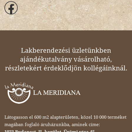
Lakberendezési üzletünkben
ajándékutalvány vásárolható,
részletekért érdeklődjön kollégáinknál.
Látogasson el 600 m2 alapterületen, közel 10 000 terméket
magában foglaló áruházunkba, aminek címe:
1023 Budapest, II. kerület, Ürömi utca 45.