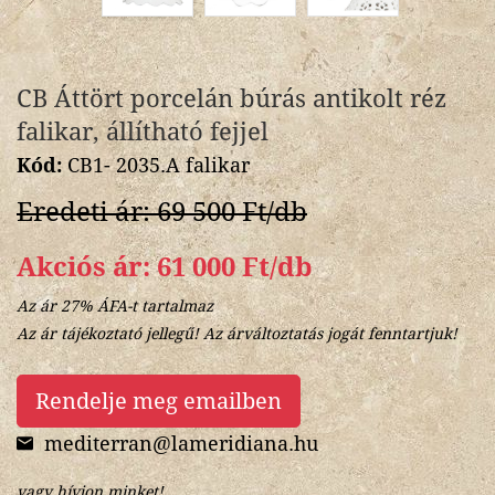
CB Áttört porcelán búrás antikolt réz
falikar, állítható fejjel
Kód:
CB1- 2035.A falikar
Eredeti ár: 69 500 Ft/db
Akciós ár: 61 000 Ft/db
Az ár 27% ÁFA-t tartalmaz
Az ár tájékoztató jellegű! Az árváltoztatás jogát fenntartjuk!
Rendelje meg emailben
mediterran@lameridiana.hu
vagy hívjon minket!