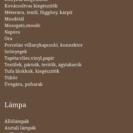
Kovácsoltvas kiegészítők
Méteráru, textil, függöny, kárpit
Mosdótál
Mosogató,mosdó
Napóra
Óra
Porcelán villanykapcsoló, konnektor
Szőnyegek
Tapéta:vlies,vinyl,papír
Textilek, párnák, teritők, ágytakarók
Tufa blokkok, kiegészítők
Tükör
Üvegáru, poharak
Lámpa
Állólámpák
Asztali lámpák