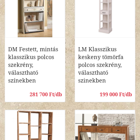
DM Festett, mintás
LM Klasszikus
klasszikus polcos
keskeny tömörfa
szekrény,
polcos szekrény,
választható
választható
színekben
szinekben
281 700 Ft/db
199 000 Ft/db