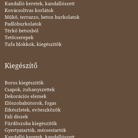
Kandalló keretek, kandallószett
Kovácsoltvas korlátok
Műkő, terrazzo, beton burkolatok
Padlóburkolatok
Térkő betonból
Tetőcserepek
Tufa blokkok, kiegészítők
Kiegészítő
Boros kiegészítők
Csapok, zuhanyszettek
Dekorációs elemek
Előszobabútorok, fogas
Étkészletek, evőeszközök
Fali díszek
Fürdőszoba kiegészítők
Gyertyatartók, mécsestartók
Kandalló keretek, kandallószett