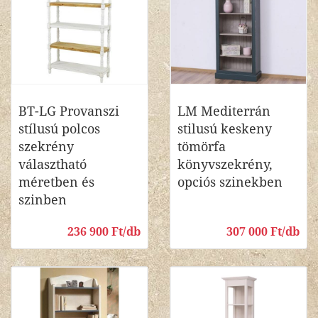
BT-LG Provanszi
LM Mediterrán
stílusú polcos
stilusú keskeny
szekrény
tömörfa
választható
könyvszekrény,
méretben és
opciós szinekben
szinben
236 900 Ft/db
307 000 Ft/db