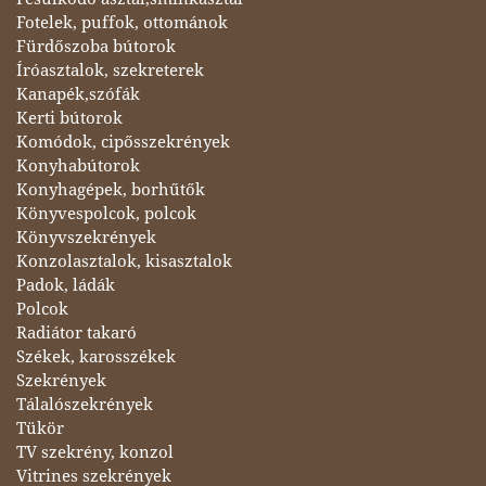
Fotelek, puffok, ottománok
Fürdőszoba bútorok
Íróasztalok, szekreterek
Kanapék,szófák
Kerti bútorok
Komódok, cipősszekrények
Konyhabútorok
Konyhagépek, borhűtők
Könyvespolcok, polcok
Könyvszekrények
Konzolasztalok, kisasztalok
Padok, ládák
Polcok
Radiátor takaró
Székek, karosszékek
Szekrények
Tálalószekrények
Tükör
TV szekrény, konzol
Vitrines szekrények