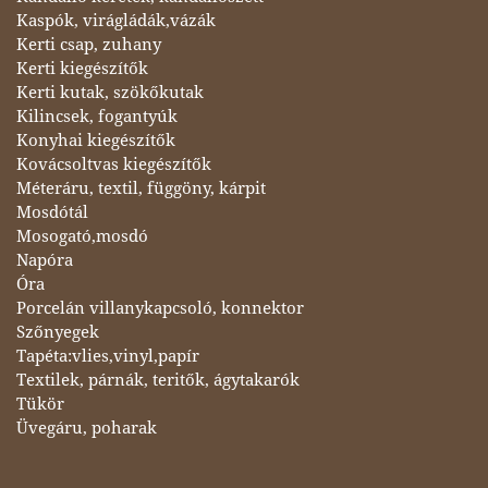
Kaspók, virágládák,vázák
Kerti csap, zuhany
Kerti kiegészítők
Kerti kutak, szökőkutak
Kilincsek, fogantyúk
Konyhai kiegészítők
Kovácsoltvas kiegészítők
Méteráru, textil, függöny, kárpit
Mosdótál
Mosogató,mosdó
Napóra
Óra
Porcelán villanykapcsoló, konnektor
Szőnyegek
Tapéta:vlies,vinyl,papír
Textilek, párnák, teritők, ágytakarók
Tükör
Üvegáru, poharak