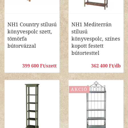
NH1 Country stílusú
NH1 Mediterrán
könyvespolc szett,
stílusú
tömörfa
könyvespolc, színes
bútorvázzal
kopott festett
bútortesttel
399 600 Ft/szett
362 400 Ft/db
AKCIÓ