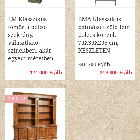
LM Klasszikus
BMA Klasszikus
tömörfa polcos
patinázott zöld fém
szekrény,
polcos konzol,
választható
76X36X208 cm,
szinekben, akár
KÉSZLETEN
egyedi méretben
246 700 Ft/db
124 000 Ft/db
219 600 Ft/db
AKCIÓ