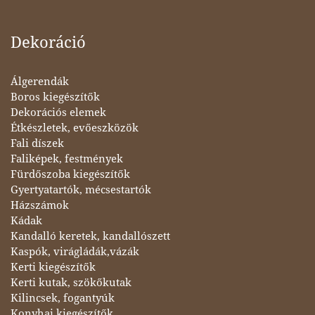
Dekoráció
Álgerendák
Boros kiegészítők
Dekorációs elemek
Étkészletek, evőeszközök
Fali díszek
Faliképek, festmények
Fürdőszoba kiegészítők
Gyertyatartók, mécsestartók
Házszámok
Kádak
Kandalló keretek, kandallószett
Kaspók, virágládák,vázák
Kerti kiegészítők
Kerti kutak, szökőkutak
Kilincsek, fogantyúk
Konyhai kiegészítők