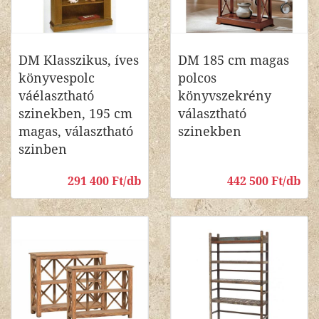
DM Klasszikus, íves
DM 185 cm magas
könyvespolc
polcos
váélasztható
könyvszekrény
szinekben, 195 cm
választható
magas, választható
szinekben
szinben
291 400 Ft/db
442 500 Ft/db