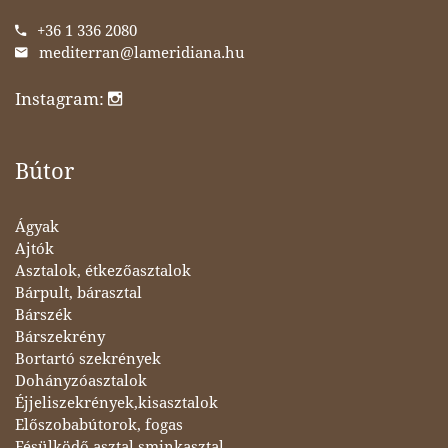
+36 1 336 2080
mediterran@lameridiana.hu
Instagram:
Bútor
Ágyak
Ajtók
Asztalok, étkezőasztalok
Bárpult, bárasztal
Bárszék
Bárszekrény
Bortartó szekrények
Dohányzóasztalok
Éjjeliszekrények,kisasztalok
Előszobabútorok, fogas
Fésülködő asztal,sminkasztal