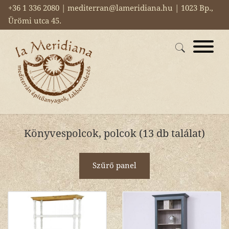
+36 1 336 2080 | mediterran@lameridiana.hu | 1023 Bp.,
Ürömi utca 45.
Könyvespolcok, polcok (13 db találat)
Szűrő panel