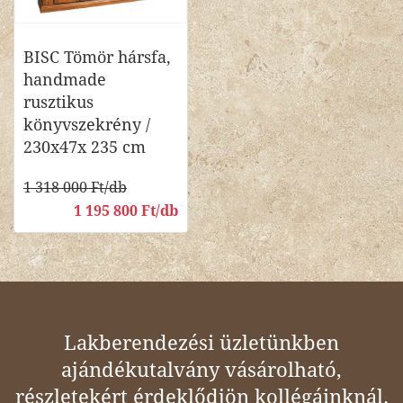
BISC Tömör hársfa,
handmade
rusztikus
könyvszekrény /
230x47x 235 cm
1 318 000 Ft/db
1 195 800 Ft/db
Lakberendezési üzletünkben
ajándékutalvány vásárolható,
részletekért érdeklődjön kollégáinknál.