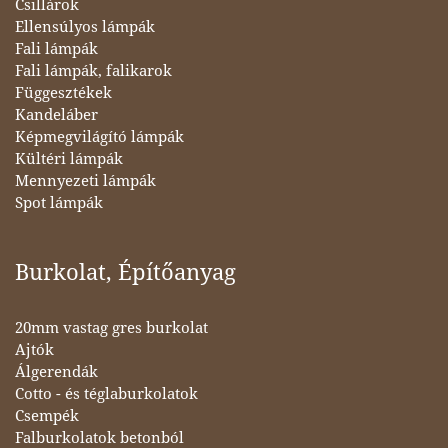
Csillárok
Ellensúlyos lámpák
Fali lámpák
Fali lámpák, falikarok
Függesztékek
Kandeláber
Képmegvilágító lámpák
Kültéri lámpák
Mennyezeti lámpák
Spot lámpák
Burkolat, Építőanyag
20mm vastag gres burkolat
Ajtók
Álgerendák
Cotto - és téglaburkolatok
Csempék
Falburkolatok betonból