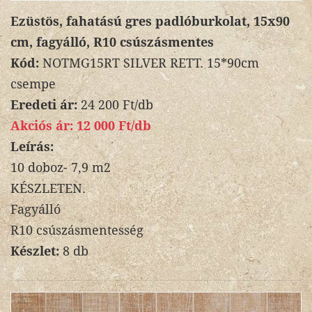
Ezüstös, fahatású gres padlóburkolat, 15x90
cm, fagyálló, R10 csúszásmentes
Kód:
NOTMG15RT SILVER RETT. 15*90cm
csempe
Eredeti ár:
24 200 Ft/db
Akciós ár:
12 000 Ft/db
Leírás:
10 doboz- 7,9 m2
KÉSZLETEN.
Fagyálló
R10 csúszásmentesség
Készlet:
8 db