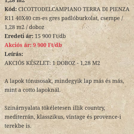
1,28 m2
Kód:
CICOTTODELCAMPIANO TERRA DI PIENZA
R11 40X40 cm-es gres padlóburkolat, csempe /
1,28 m2 / doboz
Eredeti ár:
15 900 Ft/db
Akciós ár:
9 900 Ft/db
Leírás:
AKCIÓS KÉSZLET: 1 DOBOZ - 1,28 M2
A lapok tónusosak, mindegyik lap más és más,
mint a cotto lapoknál.
Szinárnyalata tökéletesen illik country,
mediterrán, klasszikus, vintage és provence-i
terekbe is.