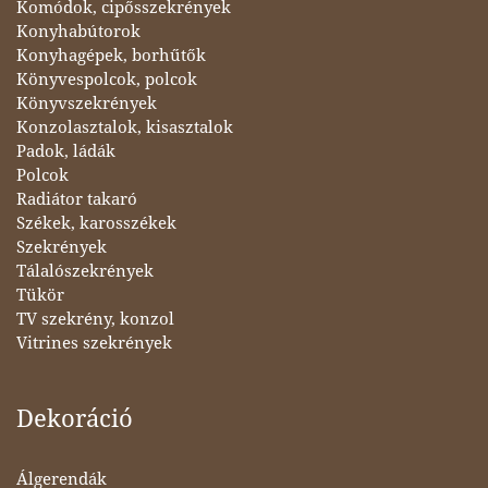
Komódok, cipősszekrények
Konyhabútorok
Konyhagépek, borhűtők
Könyvespolcok, polcok
Könyvszekrények
Konzolasztalok, kisasztalok
Padok, ládák
Polcok
Radiátor takaró
Székek, karosszékek
Szekrények
Tálalószekrények
Tükör
TV szekrény, konzol
Vitrines szekrények
Dekoráció
Álgerendák