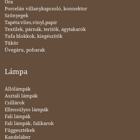
Óra
Porcelán villanykapcsoló, konnektor
Szőnyegek
Tapéta:vlies,vinyl,papír
Textilek, párnák, teritők, ágytakarók
Tufa blokkok, kiegészítők
Tükör
Üvegáru, poharak
Lámpa
Állólámpák
Asztali lámpák
Csillárok
Ellensúlyos lámpák
Fali lámpák
Fali lámpák, falikarok
Függesztékek
Kandeláber