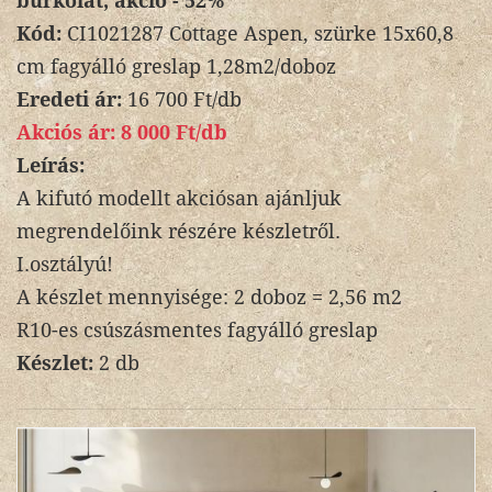
burkolat, akció - 52%
Kód:
CI1021287 Cottage Aspen, szürke 15x60,8
cm fagyálló greslap 1,28m2/doboz
Eredeti ár:
16 700 Ft/db
Akciós ár:
8 000 Ft/db
Leírás:
A kifutó modellt akciósan ajánljuk
megrendelőink részére készletről.
I.osztályú!
A készlet mennyisége: 2 doboz = 2,56 m2
R10-es csúszásmentes fagyálló greslap
Készlet:
2 db