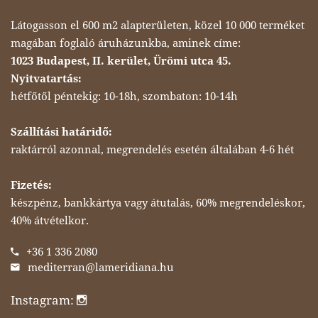
Látogasson el 600 m2 alapterületen, közel 10 000 terméket
magában foglaló áruházunkba, aminek címe:
1023 Budapest, II. kerület, Ürömi utca 45.
Nyitvatartás:
hétfőtől péntekig: 10-18h, szombaton: 10-14h
Szállítási határidő:
raktárról azonnal, megrendelés esetén általában 4-6 hét
Fizetés:
készpénz, bankkártya vagy átutalás, 60% megrendeléskor,
40% átvételkor.
+36 1 336 2080
mediterran@lameridiana.hu
Instagram: