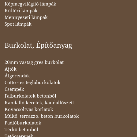
Képmegvilágító lámpák
Kültéri lámpák
Mennyezeti lámpák
Spot lámpák
Burkolat, Építőanyag
20mm vastag gres burkolat
Ajtók
Álgerendák
Cotto - és téglaburkolatok
Csempék
Falburkolatok betonból
Kandalló keretek, kandallószett
Kovácsoltvas korlátok
Műkő, terrazzo, beton burkolatok
Padlóburkolatok
Térkő betonból
Tetőcserepek