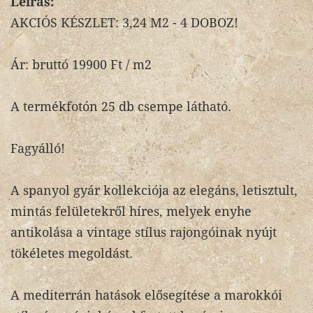
Leírás:
AKCIÓS KÉSZLET: 3,24 M2 - 4 DOBOZ!
Ár: bruttó 19900 Ft / m2
A termékfotón 25 db csempe látható.
Fagyálló!
A spanyol gyár kollekciója az elegáns, letisztult,
mintás felületekről híres, melyek enyhe
antikolása a vintage stílus rajongóinak nyújt
tökéletes megoldást.
A mediterrán hatások elősegítése a marokkói