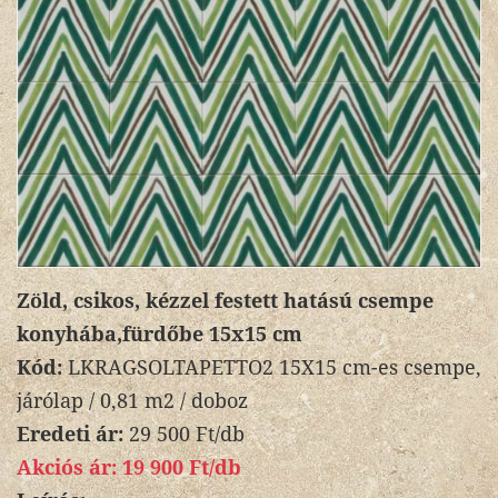
Zöld, csikos, kézzel festett hatású csempe
konyhába,fürdőbe 15x15 cm
Kód:
LKRAGSOLTAPETTO2 15X15 cm-es csempe,
járólap / 0,81 m2 / doboz
Eredeti ár:
29 500 Ft/db
Akciós ár:
19 900 Ft/db