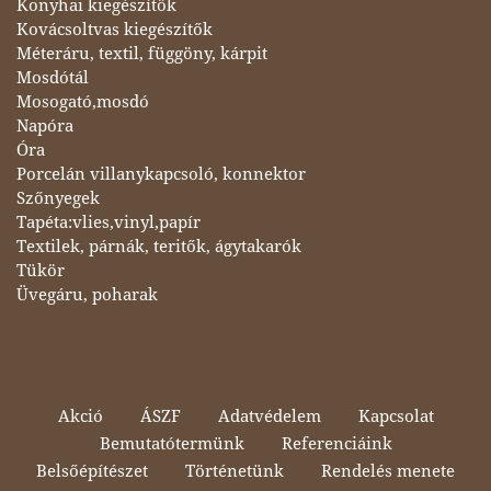
Konyhai kiegészítők
Kovácsoltvas kiegészítők
Méteráru, textil, függöny, kárpit
Mosdótál
Mosogató,mosdó
Napóra
Óra
Porcelán villanykapcsoló, konnektor
Szőnyegek
Tapéta:vlies,vinyl,papír
Textilek, párnák, teritők, ágytakarók
Tükör
Üvegáru, poharak
Akció
ÁSZF
Adatvédelem
Kapcsolat
Bemutatótermünk
Referenciáink
Belsőépítészet
Történetünk
Rendelés menete