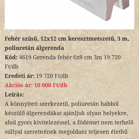
Fehér színű, 12x12 cm keresztmetszetű, 3 m,
poliuretán álgerenda
Kód:
4619 Gerenda fehér 6x9 cm 3m 19.720
Ft/db
Eredeti ár:
19 720 Ft/db
Akciós ár:
10 000 Ft/db
Leírás:
A könnyített szerkezetű, poliuretán habból
készülő álgerendákat ajánljuk olyan helyekre,
ahol gyors kivitelezéssel, a födémet nem terhelő
súllyal szeretnének megoldani teljesen élethű