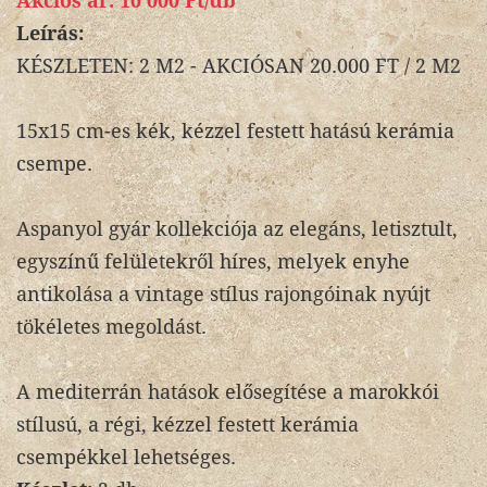
Akciós ár:
10 000 Ft/db
Leírás:
KÉSZLETEN: 2 M2 - AKCIÓSAN 20.000 FT / 2 M2
15x15 cm-es kék, kézzel festett hatású kerámia
csempe.
Aspanyol gyár kollekciója az elegáns, letisztult,
egyszínű felületekről híres, melyek enyhe
antikolása a vintage stílus rajongóinak nyújt
tökéletes megoldást.
A mediterrán hatások elősegítése a marokkói
stílusú, a régi, kézzel festett kerámia
csempékkel lehetséges.