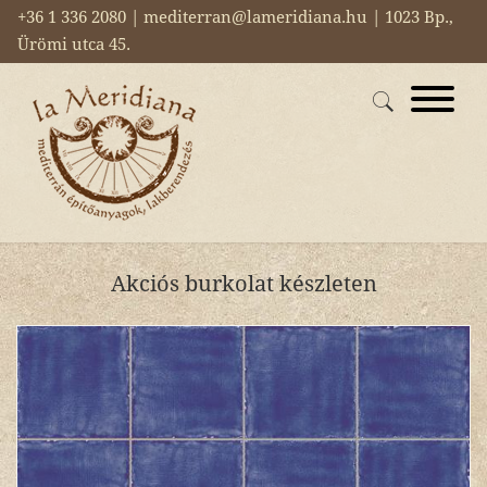
+36 1 336 2080 | mediterran@lameridiana.hu | 1023 Bp.,
Ürömi utca 45.
Akciós burkolat készleten