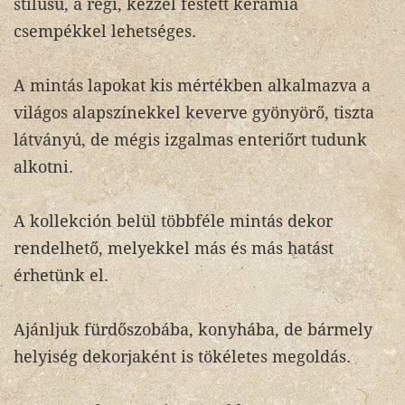
stílusú, a régi, kézzel festett kerámia
csempékkel lehetséges.
A mintás lapokat kis mértékben alkalmazva a
világos alapszínekkel keverve gyönyörő, tiszta
látványú, de mégis izgalmas enteriőrt tudunk
alkotni.
A kollekción belül többféle mintás dekor
rendelhető, melyekkel más és más hatást
érhetünk el.
Ajánljuk fürdőszobába, konyhába, de bármely
helyiség dekorjaként is tökéletes megoldás.