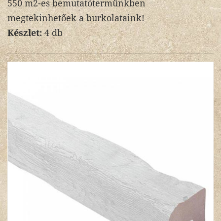
550 m2-es bemutatótermünkben
megtekinhetőek a burkolataink!
Készlet:
4 db