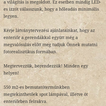
a világítás is megoldott. Ez esetben mindig LED-
es izzót válasszunk, hogy a hőleadás minimális
legyen.
Kérje látványtervezési ajánlatainkat, hogy az
enteriőr a gerendákkal együtt még a
megvalósulás előtt meg tudjuk Önnek mutatni
fotorealisztikus formában.
Megtervezzük, berendezzük! Minden egy
helyen!
550 m2-es bemutatótermünkben
megtekinthetőek spot lámpával, illetve öt
enteriőrben felrakva.