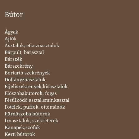
Bútor
Ágyak
Ajtók
Asztalok, étkezőasztalok
Bárpult, bárasztal
Bárszék
Bárszekrény
Bortartó szekrények
Dohányzóasztalok
Éjjeliszekrények,kisasztalok
Előszobabútorok, fogas
Fésülködő asztal,sminkasztal
Fotelek, puffok, ottománok
Fürdőszoba bútorok
Íróasztalok, szekreterek
Kanapék,szófák
Kerti bútorok