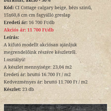
burkolat, akció - 30%
Kód:
CI Cottage calgary beige, bézs szinű,
15x60,8 cm cm fagyálló greslap
Eredeti ár:
16 700 Ft/db
Akciós ár:
11 700 Ft/db
Leírás:
A kifutó modellt akciósan ajánljuk
megrendelőink részére készletről.
I.osztályú!
A készlet mennyisége: 23,04 m2
Eredeti ár: bruttó 16.700 Ft / m2
Kedvezményes ár: bruttó 11.700 Ft / m2
Készlet:
23 db