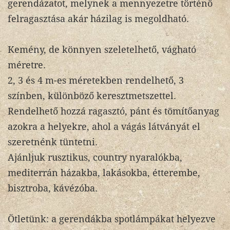
gerendázatot, melynek a mennyezetre történő
felragasztása akár házilag is megoldható.
Kemény, de könnyen szeletelhető, vágható
méretre.
2, 3 és 4 m-es méretekben rendelhető, 3
színben, különböző keresztmetszettel.
Rendelhető hozzá ragasztó, pánt és tömítőanyag
azokra a helyekre, ahol a vágás látványát el
szeretnénk tüntetni.
Ajánljuk rusztikus, country nyaralókba,
mediterrán házakba, lakásokba, étterembe,
bisztroba, kávézóba.
Ötletünk: a gerendákba spotlámpákat helyezve