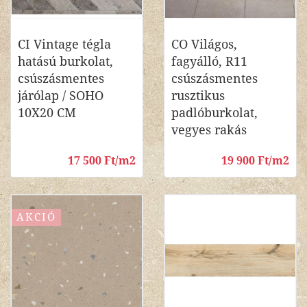
CI Vintage tégla
CO Világos,
hatású burkolat,
fagyálló, R11
csúszásmentes
csúszásmentes
járólap / SOHO
rusztikus
10X20 CM
padlóburkolat,
vegyes rakás
17 500 Ft/m2
19 900 Ft/m2
AKCIÓ