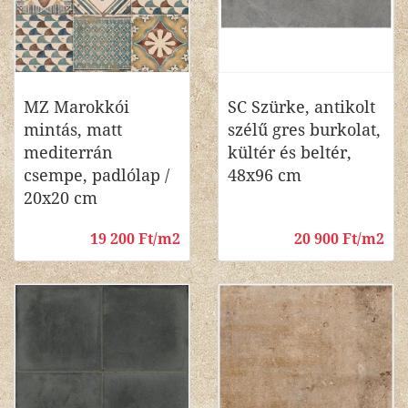
MZ Marokkói
SC Szürke, antikolt
mintás, matt
szélű gres burkolat,
mediterrán
kültér és beltér,
csempe, padlólap /
48x96 cm
20x20 cm
19 200 Ft/m2
20 900 Ft/m2