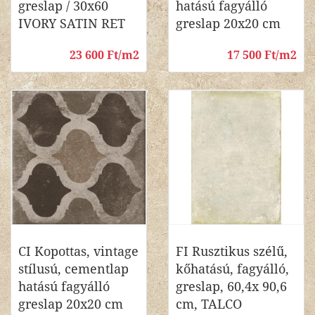
greslap / 30x60
hatású fagyálló
IVORY SATIN RET
greslap 20x20 cm
23 600 Ft/m2
17 500 Ft/m2
CI Kopottas, vintage
FI Rusztikus szélű,
stílusú, cementlap
kőhatású, fagyálló,
hatású fagyálló
greslap, 60,4x 90,6
greslap 20x20 cm
cm, TALCO