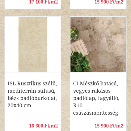
17 100 Ft/m2
15 900 Ft/m2
ISL Rusztikus szélű,
CI Mészkő hatású,
mediterrán stilusú,
vegyes rakásos
bézs padlóburkolat,
padlólap, fagyálló,
20x40 cm
R10
csúszásmentesség
16 600 Ft/m2
15 900 Ft/m2