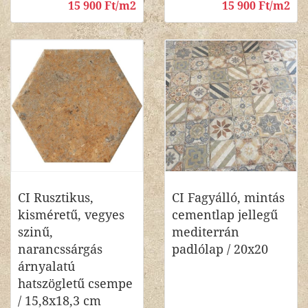
15 900 Ft/m2
15 900 Ft/m2
CI Rusztikus,
CI Fagyálló, mintás
kisméretű, vegyes
cementlap jellegű
szinű,
mediterrán
narancssárgás
padlólap / 20x20
árnyalatú
hatszögletű csempe
/ 15,8x18,3 cm