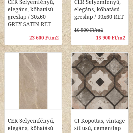
CER Selyemfényű,
CER Selyemfényű,
elegáns, kőhatású
elegáns, kőhatású
greslap / 30x60
greslap / 30x60 RET
GREY SATIN RET
16 900 Ft/m2
23 600 Ft/m2
15 900 Ft/m2
CER Selyemfényű,
CI Kopottas, vintage
elegáns, kőhatású
stílusú, cementlap