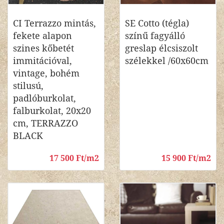
CI Terrazzo mintás,
SE Cotto (tégla)
fekete alapon
színű fagyálló
szines kőbetét
greslap élcsiszolt
immitációval,
szélekkel /60x60cm
vintage, bohém
stilusú,
padlóburkolat,
falburkolat, 20x20
cm, TERRAZZO
BLACK
17 500 Ft/m2
15 900 Ft/m2