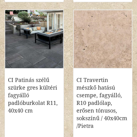
CI Patinás szélű
CI Travertin
szürke gres kültéri
mészkő hatású
fagyálló
csempe, fagyálló,
padlóburkolat R11,
R10 padlólap,
40x40 cm
erősen tónusos,
sokszínű / 40x40cm
/Pietra