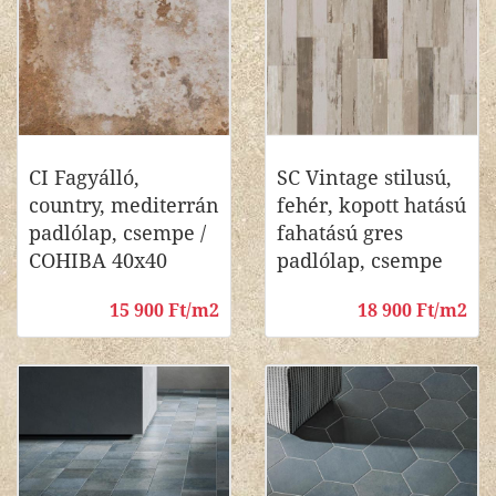
CI Fagyálló,
SC Vintage stilusú,
country, mediterrán
fehér, kopott hatású
padlólap, csempe /
fahatású gres
COHIBA 40x40
padlólap, csempe
15 900 Ft/m2
18 900 Ft/m2