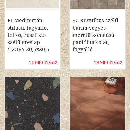
FI Mediterrán
SC Rusztikus szélű
stilusú, fagyálló,
barna vegyes
foltos, rusztikus
méretű kőhatású
szélű greslap
padlóburkolat,
/IVORY 30,5x30,5
fagyálló
14 600 Ft/m2
19 900 Ft/m2