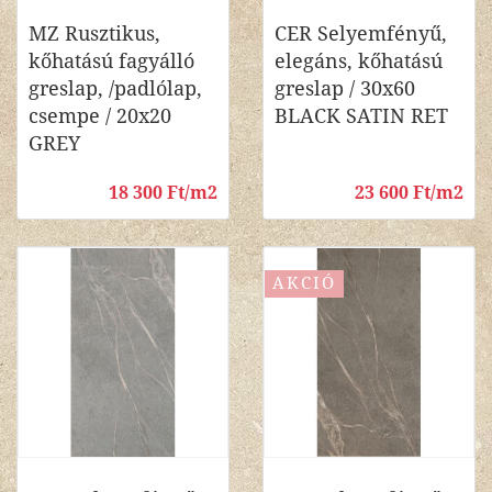
MZ Rusztikus,
CER Selyemfényű,
kőhatású fagyálló
elegáns, kőhatású
greslap, /padlólap,
greslap / 30x60
csempe / 20x20
BLACK SATIN RET
GREY
18 300 Ft/m2
23 600 Ft/m2
AKCIÓ