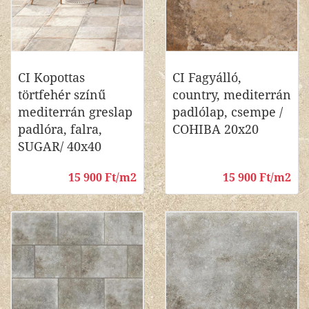
CI Kopottas
CI Fagyálló,
törtfehér színű
country, mediterrán
mediterrán greslap
padlólap, csempe /
padlóra, falra,
COHIBA 20x20
SUGAR/ 40x40
15 900 Ft/m2
15 900 Ft/m2