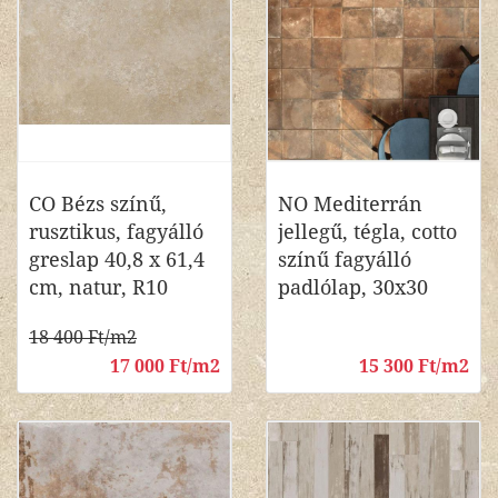
CO Bézs színű,
NO Mediterrán
rusztikus, fagyálló
jellegű, tégla, cotto
greslap 40,8 x 61,4
színű fagyálló
cm, natur, R10
padlólap, 30x30
18 400 Ft/m2
17 000 Ft/m2
15 300 Ft/m2