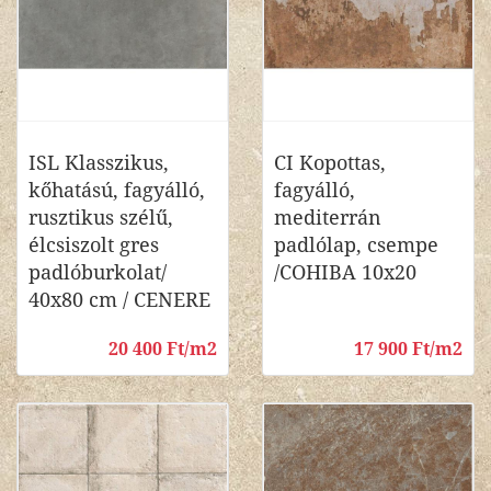
ISL Klasszikus,
CI Kopottas,
kőhatású, fagyálló,
fagyálló,
rusztikus szélű,
mediterrán
élcsiszolt gres
padlólap, csempe
padlóburkolat/
/COHIBA 10x20
40x80 cm / CENERE
20 400 Ft/m2
17 900 Ft/m2