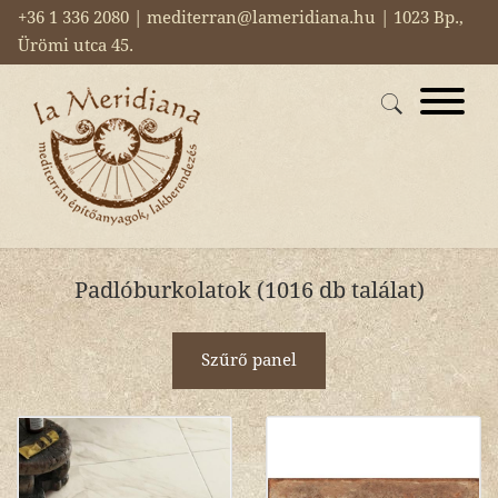
+36 1 336 2080 | mediterran@lameridiana.hu | 1023 Bp.,
Ürömi utca 45.
Padlóburkolatok (1016 db találat)
Szűrő panel