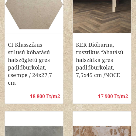
CI Klasszikus
KER Dióbarna,
stilusú kőhatású
rusztikus fahatású
hatszögletű gres
halszálka gres
padlóburkolat,
padlóburkolat,
csempe / 24x27,7
7,5x45 cm /NOCE
cm
18 800 Ft/m2
17 900 Ft/m2