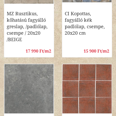
MZ Rusztikus,
CI Kopottas,
kőhatású fagyálló
fagyálló kék
greslap, /padlólap,
padlólap, csempe,
csempe / 20x20
20x20 cm
/BEIGE
17 990 Ft/m2
15 900 Ft/m2