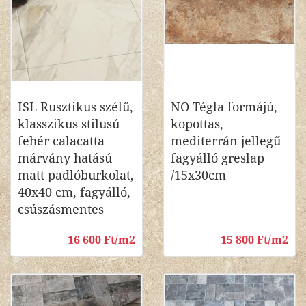
ISL Rusztikus szélű,
NO Tégla formájú,
klasszikus stilusú
kopottas,
fehér calacatta
mediterrán jellegű
márvány hatású
fagyálló greslap
matt padlóburkolat,
/15x30cm
40x40 cm, fagyálló,
csúszásmentes
16 600 Ft/m2
15 800 Ft/m2