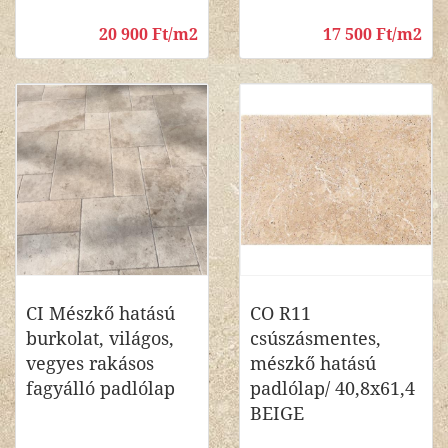
20 900 Ft/m2
17 500 Ft/m2
CI Mészkő hatású
CO R11
burkolat, világos,
csúszásmentes,
vegyes rakásos
mészkő hatású
fagyálló padlólap
padlólap/ 40,8x61,4
BEIGE