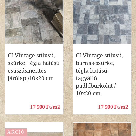
CI Vintage stílusú,
CI Vintage stílusú,
szürke, tégla hatású
barnás-szürke,
csúszásmentes
tégla hatású
járólap /10x20 cm
fagyálló
padlóburkolat /
10x20 cm
17 500 Ft/m2
17 500 Ft/m2
AKCIÓ