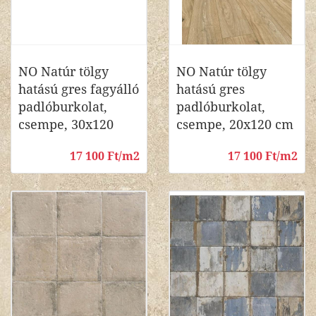
NO Natúr tölgy
NO Natúr tölgy
hatású gres fagyálló
hatású gres
padlóburkolat,
padlóburkolat,
csempe, 30x120
csempe, 20x120 cm
17 100 Ft/m2
17 100 Ft/m2