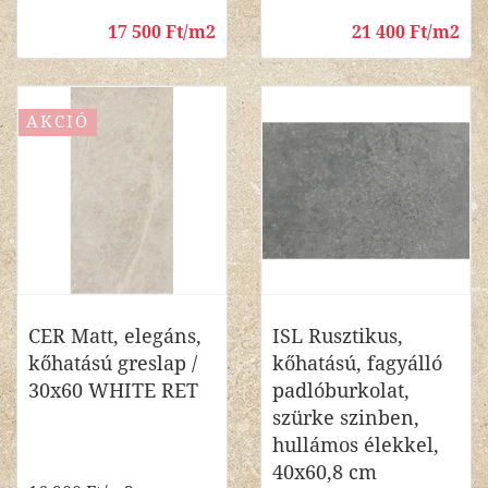
17 500 Ft/m2
21 400 Ft/m2
AKCIÓ
CER Matt, elegáns,
ISL Rusztikus,
kőhatású greslap /
kőhatású, fagyálló
30x60 WHITE RET
padlóburkolat,
szürke szinben,
hullámos élekkel,
40x60,8 cm