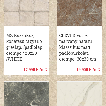
MZ Rusztikus,
CERVER Vörös
kőhatású fagyálló
márvány hatású
greslap, /padlólap,
klasszikus matt
csempe / 20x20
padlóburkolat,
/WHITE
csempe, 30x30 cm
17 990 Ft/m2
19 900 Ft/m2