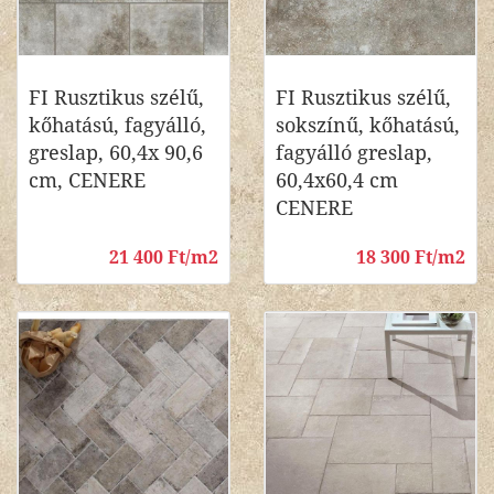
FI Rusztikus szélű,
FI Rusztikus szélű,
kőhatású, fagyálló,
sokszínű, kőhatású,
greslap, 60,4x 90,6
fagyálló greslap,
cm, CENERE
60,4x60,4 cm
CENERE
21 400 Ft/m2
18 300 Ft/m2