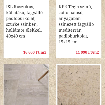
ISL Rusztikus,
KER Tégla színű,
kőhatású, fagyálló
cotto hatású,
padlóburkolat,
anyagában
szürke szinben,
színezett fagyálló
hullámos élekkel,
mediterrán
40x40 cm
padlóburkolat,
15x15 cm
16 600 Ft/m2
11 990 Ft/m2