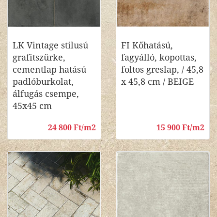
LK Vintage stilusú
FI Kőhatású,
grafitszürke,
fagyálló, kopottas,
cementlap hatású
foltos greslap, / 45,8
padlóburkolat,
x 45,8 cm / BEIGE
álfugás csempe,
45x45 cm
24 800 Ft/m2
15 900 Ft/m2