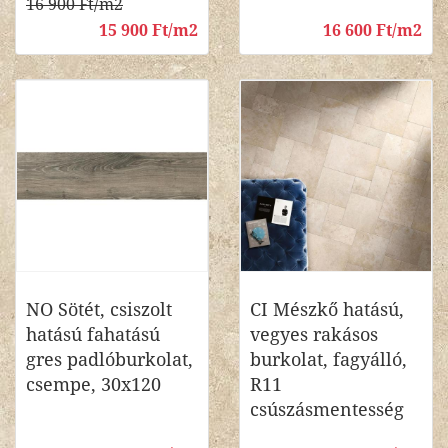
16 900 Ft/m2
15 900 Ft/m2
16 600 Ft/m2
NO Sötét, csiszolt
CI Mészkő hatású,
hatású fahatású
vegyes rakásos
gres padlóburkolat,
burkolat, fagyálló,
csempe, 30x120
R11
csúszásmentesség