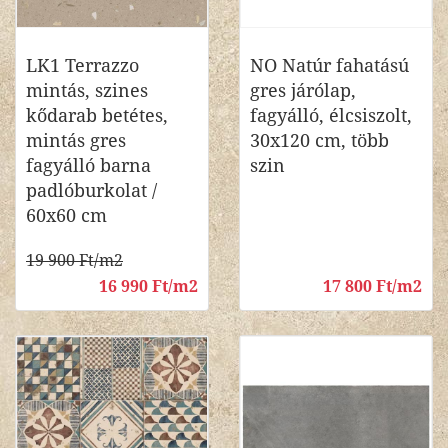
LK1 Terrazzo
NO Natúr fahatású
mintás, szines
gres járólap,
kődarab betétes,
fagyálló, élcsiszolt,
mintás gres
30x120 cm, több
fagyálló barna
szin
padlóburkolat /
60x60 cm
19 900 Ft/m2
16 990 Ft/m2
17 800 Ft/m2