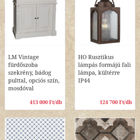
LM Vintage
HO Rusztikus
fürdőszoba
lámpás formájú fali
szekrény, bádog
lámpa, kültérre
pulttal, opciós szín,
IP44
mosdóval
413 000 Ft/db
124 700 Ft/db