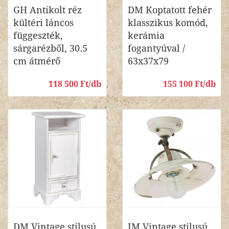
GH Antikolt réz
DM Koptatott fehér
kültéri láncos
klasszikus komód,
függeszték,
kerámia
sárgarézből, 30.5
fogantyúval /
cm átmérő
63x37x79
118 500 Ft/db
155 100 Ft/db
DM Vintage stilusú
IM Vintage stilusú