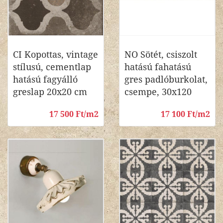
CI Kopottas, vintage
NO Sötét, csiszolt
stílusú, cementlap
hatású fahatású
hatású fagyálló
gres padlóburkolat,
greslap 20x20 cm
csempe, 30x120
17 500 Ft/m2
17 100 Ft/m2