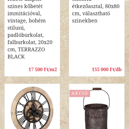
szines kőbetét
étkezőasztal, 80x80
immitációval,
cm, választható
vintage, bohém
szinekben
stilusú,
padlóburkolat,
falburkolat, 20x20
cm, TERRAZZO
BLACK
17 500 Ft/m2
155 000 Ft/db
AKCIÓ