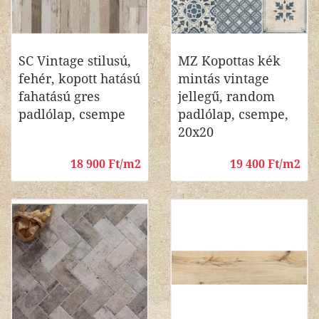
SC Vintage stilusú,
MZ Kopottas kék
fehér, kopott hatású
mintás vintage
fahatású gres
jellegű, random
padlólap, csempe
padlólap, csempe,
20x20
18 900 Ft/m2
19 400 Ft/m2