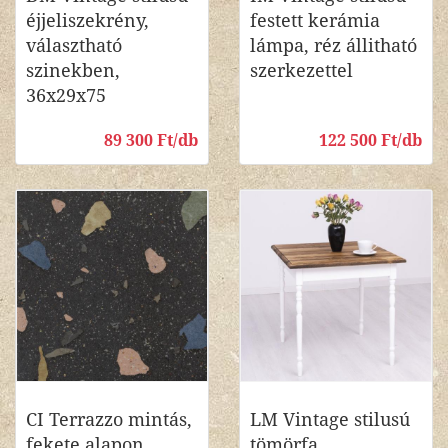
éjjeliszekrény,
festett kerámia
választható
lámpa, réz állitható
szinekben,
szerkezettel
36x29x75
89 300 Ft/db
122 500 Ft/db
CI Terrazzo mintás,
LM Vintage stilusú
fekete alapon
tömörfa