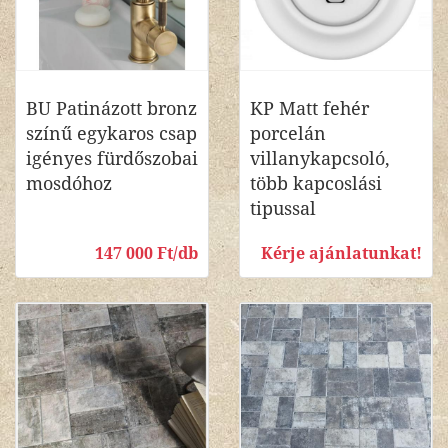
BU Patinázott bronz
KP Matt fehér
színű egykaros csap
porcelán
igényes fürdőszobai
villanykapcsoló,
mosdóhoz
több kapcoslási
tipussal
147 000 Ft/db
Kérje ajánlatunkat!