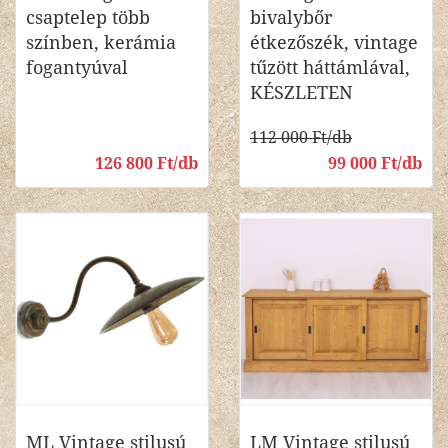
csaptelep több
bivalybőr
színben, kerámia
étkezőszék, vintage
fogantyúval
tűzött háttámlával,
KÉSZLETEN
112 000 Ft/db
126 800 Ft/db
99 000 Ft/db
ML Vintage stilusú
LM Vintage stilusú