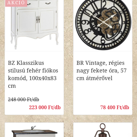
AKCIÓ
BZ Klasszikus
BR Vintage, régies
stilusú fehér fiókos
nagy fekete óra, 57
komód, 100x40x83
cm átmérővel
cm
248 000 Ft/db
223 000 Ft/db
78 400 Ft/db