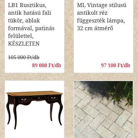
LB1 Rusztikus,
ML Vintage stilusú
antik hatású fali
antikolt réz
tükör, ablak
függeszték lámpa,
formával, patinás
32 cm átmérő
felülettel,
KÉSZLETEN
105 000 Ft/db
89 000 Ft/db
97 100 Ft/db