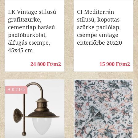
LK Vintage stilusú
CI Mediterrán
grafitszürke,
stílusú, kopottas
cementlap hatású
szürke padlólap,
padlóburkolat,
csempe vintage
álfugás csempe,
enteriőrbe 20x20
45x45 cm
24 800 Ft/m2
15 900 Ft/m2
AKCIÓ