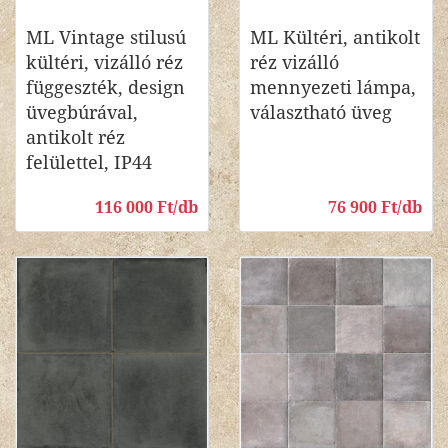
ML Vintage stilusú
ML Kültéri, antikolt
kültéri, vizálló réz
réz vizálló
függeszték, design
mennyezeti lámpa,
üvegbúrával,
választható üveg
antikolt réz
felülettel, IP44
116 000 Ft/db
76 900 Ft/db