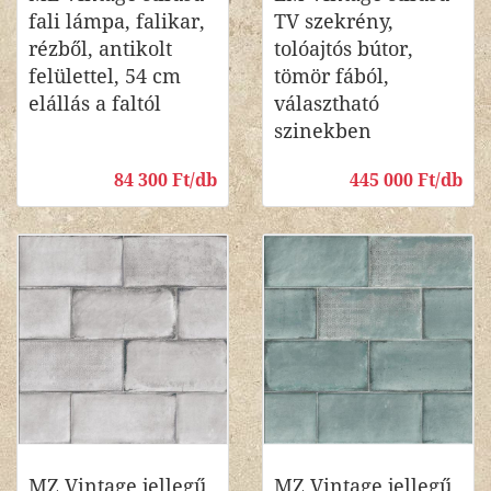
fali lámpa, falikar,
TV szekrény,
rézből, antikolt
tolóajtós bútor,
felülettel, 54 cm
tömör fából,
elállás a faltól
választható
szinekben
84 300 Ft/db
445 000 Ft/db
MZ Vintage jellegű,
MZ Vintage jellegű,