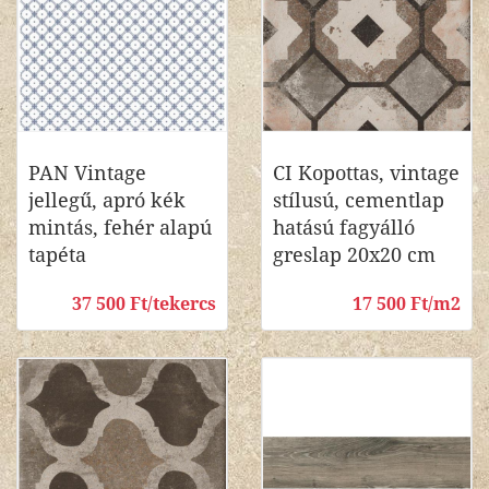
PAN Vintage
CI Kopottas, vintage
jellegű, apró kék
stílusú, cementlap
mintás, fehér alapú
hatású fagyálló
tapéta
greslap 20x20 cm
37 500 Ft/tekercs
17 500 Ft/m2