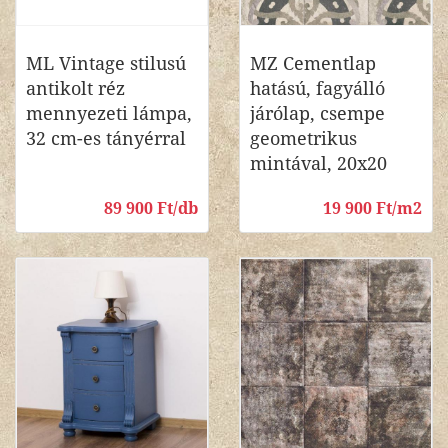
ML Vintage stilusú
MZ Cementlap
antikolt réz
hatású, fagyálló
mennyezeti lámpa,
járólap, csempe
32 cm-es tányérral
geometrikus
mintával, 20x20
89 900 Ft/db
19 900 Ft/m2