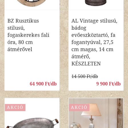
BZ Rusztikus
AL Vintage stilusú,
stilusú,
bádog
fogaskerekes fali
evőeszköztartó, fa
óra, 80 cm
fogantyúval, 27,5
átmérővel
cm magas, 14 cm
átmérő,
KÉSZLETEN
14 500 Ft/db
64 900 Ft/db
9 900 Ft/db
AKCIÓ
AKCIÓ