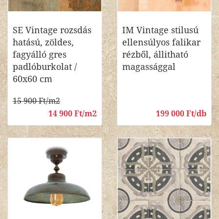
SE Vintage rozsdás
IM Vintage stilusú
hatású, zöldes,
ellensúlyos falikar
fagyálló gres
rézből, állitható
padlóburkolat /
magassággal
60x60 cm
15 900 Ft/m2
14 900 Ft/m2
199 000 Ft/db