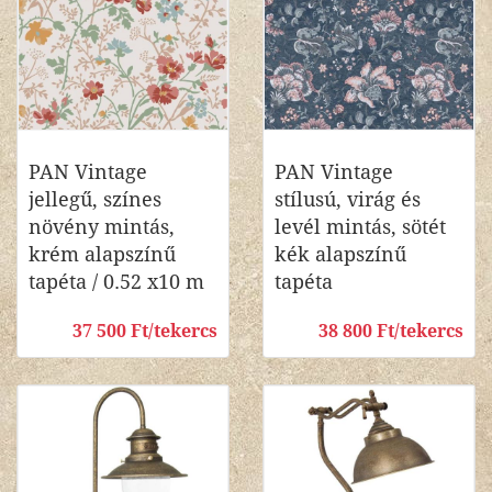
PAN Vintage
PAN Vintage
jellegű, színes
stílusú, virág és
növény mintás,
levél mintás, sötét
krém alapszínű
kék alapszínű
tapéta / 0.52 x10 m
tapéta
37 500 Ft/tekercs
38 800 Ft/tekercs