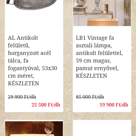
AL Antikolt
LB1 Vintage fa
felületű,
asztali lámpa,
horganyzott acél
antikolt felülettel,
tálca, fa
59 cm magas,
fogantyúval, 53x30
pamut ernyővel,
cm méret,
KÉSZLETEN
KÉSZLETEN
29 900 Ft/db
85 000 Ft/db
25 500 Ft/db
59 900 Ft/db