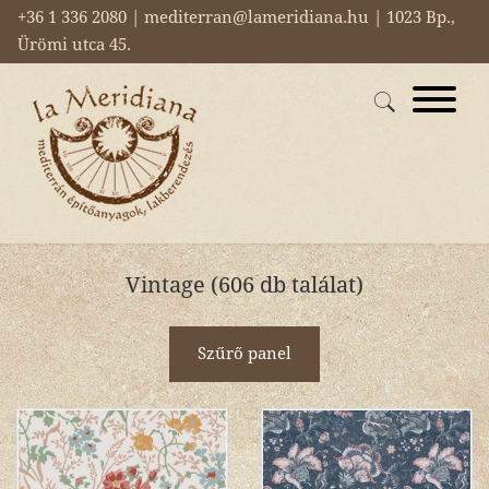
+36 1 336 2080 | mediterran@lameridiana.hu | 1023 Bp.,
Ürömi utca 45.
Vintage (606 db találat)
Szűrő panel