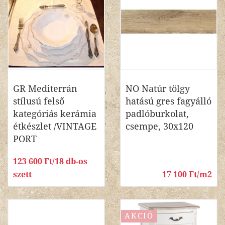
GR Mediterrán
NO Natúr tölgy
stílusú felső
hatású gres fagyálló
kategóriás kerámia
padlóburkolat,
étkészlet /VINTAGE
csempe, 30x120
PORT
123 600 Ft/18 db-os
szett
17 100 Ft/m2
AKCIÓ