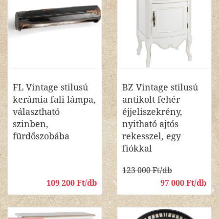
FL Vintage stilusú
BZ Vintage stilusú
kerámia fali lámpa,
antikolt fehér
választható
éjjeliszekrény,
szinben,
nyitható ajtós
fürdőszobába
rekesszel, egy
fiókkal
123 000 Ft/db
109 200 Ft/db
97 000 Ft/db