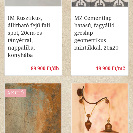
IM Rusztikus,
MZ Cementlap
állitható fejű fali
hatású, fagyálló
spot, 20cm-es
greslap
tányérral,
geometrikus
nappaliba,
mintákkal, 20x20
konyhába
89 900 Ft/db
19 900 Ft/m2
AKCIÓ