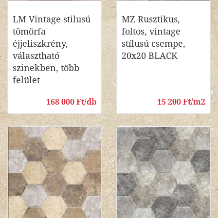
LM Vintage stilusú
MZ Rusztikus,
tömörfa
foltos, vintage
éjjeliszkrény,
stílusú csempe,
választható
20x20 BLACK
szinekben, több
felület
168 000 Ft/db
15 200 Ft/m2