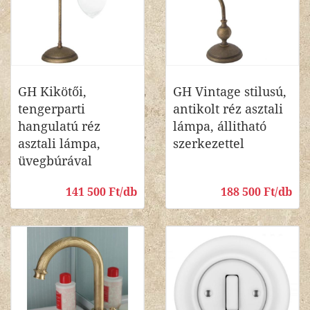
GH Kikötői,
GH Vintage stilusú,
tengerparti
antikolt réz asztali
hangulatú réz
lámpa, állitható
asztali lámpa,
szerkezettel
üvegbúrával
141 500 Ft/db
188 500 Ft/db