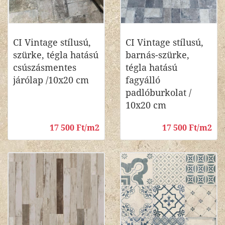
CI Vintage stílusú,
CI Vintage stílusú,
szürke, tégla hatású
barnás-szürke,
csúszásmentes
tégla hatású
járólap /10x20 cm
fagyálló
padlóburkolat /
10x20 cm
17 500 Ft/m2
17 500 Ft/m2