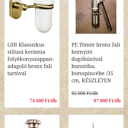
GHI Klasszikus
PE Tömör bronz fali
stílusú kerámia
bornyitó
folyékonyszappan-
dugóhúzóval
adagoló bronz fali
borozóba,
tartóval
borospincébe /35
cm, KÉSZLETEN
92 000 Ft/db
74 600 Ft/db
87 000 Ft/db