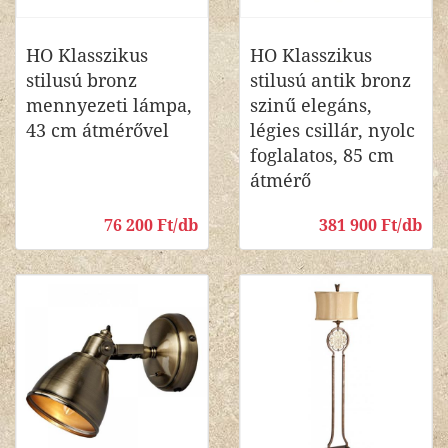
HO Klasszikus
HO Klasszikus
stilusú bronz
stilusú antik bronz
mennyezeti lámpa,
szinű elegáns,
43 cm átmérővel
légies csillár, nyolc
foglalatos, 85 cm
átmérő
76 200 Ft/db
381 900 Ft/db