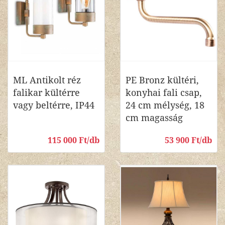
ML Antikolt réz
PE Bronz kültéri,
falikar kültérre
konyhai fali csap,
vagy beltérre, IP44
24 cm mélység, 18
cm magasság
115 000 Ft/db
53 900 Ft/db