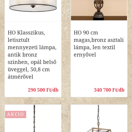
HO Klasszikus,
HO 90 cm
letisztult
magas,bronz asztali
mennyezeti lámpa,
lámpa, len textil
antik bronz
ernyővel
szinben, opál belső
üveggel, 50,8 cm
átmérővel
290 500 Ft/db
340 700 Ft/db
AKCIÓ