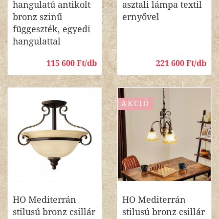
hangulatú antikolt
asztali lámpa textil
bronz szinű
ernyővel
függeszték, egyedi
hangulattal
115 600 Ft/db
221 600 Ft/db
AKCIÓ
HO Mediterrán
HO Mediterrán
stilusú bronz csillár
stilusú bronz csillár