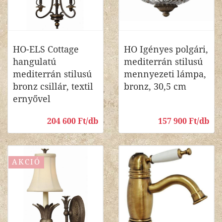
HO-ELS Cottage
HO Igényes polgári,
hangulatú
mediterrán stilusú
mediterrán stilusú
mennyezeti lámpa,
bronz csillár, textil
bronz, 30,5 cm
ernyővel
204 600 Ft/db
157 900 Ft/db
AKCIÓ