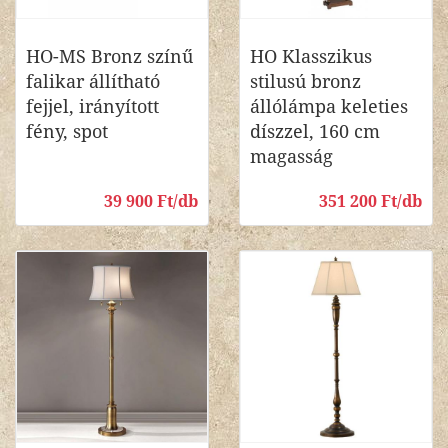
HO-MS Bronz színű
HO Klasszikus
falikar állítható
stilusú bronz
fejjel, irányított
állólámpa keleties
fény, spot
díszzel, 160 cm
magasság
39 900 Ft/db
351 200 Ft/db