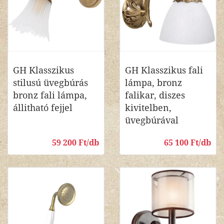
GH Klasszikus
GH Klasszikus fali
stilusú üvegbúrás
lámpa, bronz
bronz fali lámpa,
falikar, diszes
állitható fejjel
kivitelben,
üvegbúrával
59 200 Ft/db
65 100 Ft/db