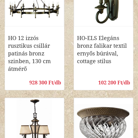
HO 12 izzós
HO-ELS Elegáns
rusztikus csillár
bronz falikar textil
patinás bronz
ernyős búrával,
szinben, 130 cm
cottage stilus
átmérő
928 300 Ft/db
102 200 Ft/db