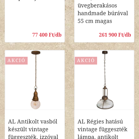
üvegberakásos
handmade búrával
55 cm magas
77 400 Ft/db
261 900 Ft/db
AKCIÓ
AKCIÓ
AL Antikolt vasból
AL Régies hatású
készült vintage
vintage függeszték
függeszték, izzóval
lámpa, antikolt