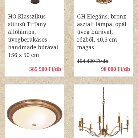
HO Klasszikus
GH Elegáns, bronz
stilusú Tiffany
asztali lámpa, opál
állólámpa,
üveg búrával,
üvegberakásos
rézből, 40,5 cm
handmade búrával
magas
156 x 50 cm
104 400 Ft/db
385 900 Ft/db
98 000 Ft/db