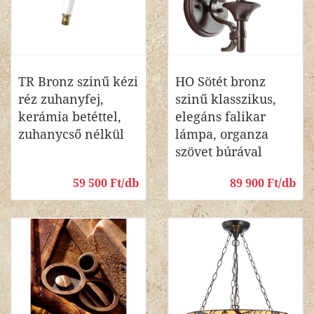
TR Bronz szinű kézi
HO Sötét bronz
réz zuhanyfej,
szinű klasszikus,
kerámia betéttel,
elegáns falikar
zuhanycső nélkül
lámpa, organza
szövet búrával
59 500 Ft/db
89 900 Ft/db