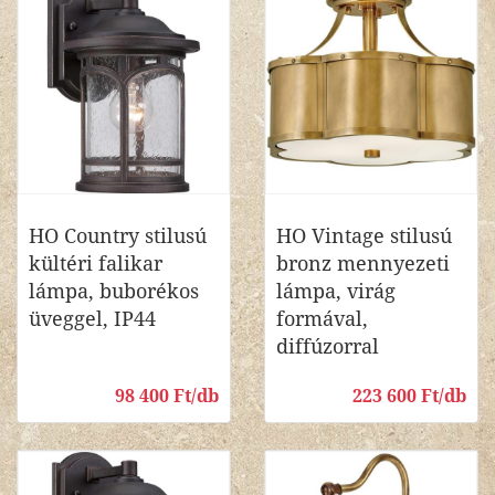
HO Country stilusú
HO Vintage stilusú
kültéri falikar
bronz mennyezeti
lámpa, buborékos
lámpa, virág
üveggel, IP44
formával,
diffúzorral
98 400 Ft/db
223 600 Ft/db