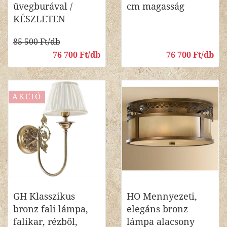
üvegburával /
cm magasság
KÉSZLETEN
85 500 Ft/db
76 700 Ft/db
76 700 Ft/db
AKCIÓ
GH Klasszikus
HO Mennyezeti,
bronz fali lámpa,
elegáns bronz
falikar, rézből,
lámpa alacsony