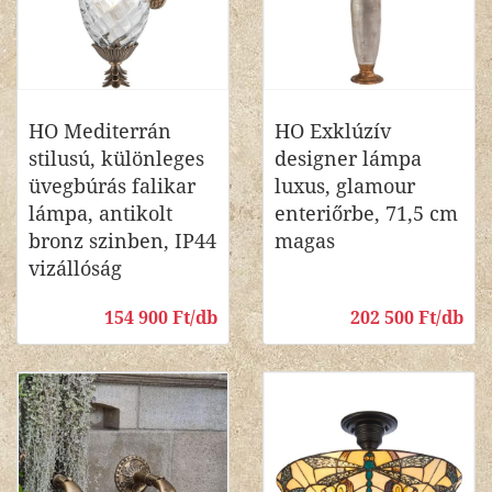
HO Mediterrán
HO Exklúzív
stilusú, különleges
designer lámpa
üvegbúrás falikar
luxus, glamour
lámpa, antikolt
enteriőrbe, 71,5 cm
bronz szinben, IP44
magas
vizállóság
154 900 Ft/db
202 500 Ft/db