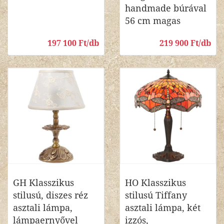
handmade búrával
56 cm magas
197 100 Ft/db
219 900 Ft/db
GH Klasszikus
HO Klasszikus
stilusú, diszes réz
stilusú Tiffany
asztali lámpa,
asztali lámpa, két
lámpaernyővel
izzós,