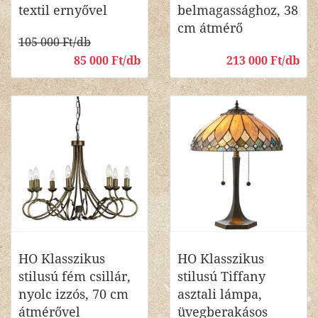
textil ernyővel
belmagassághoz, 38
cm átmérő
105 000 Ft/db
85 000 Ft/db
213 000 Ft/db
HO Klasszikus
HO Klasszikus
stilusú fém csillár,
stilusú Tiffany
nyolc izzós, 70 cm
asztali lámpa,
átmérővel
üvegberakásos