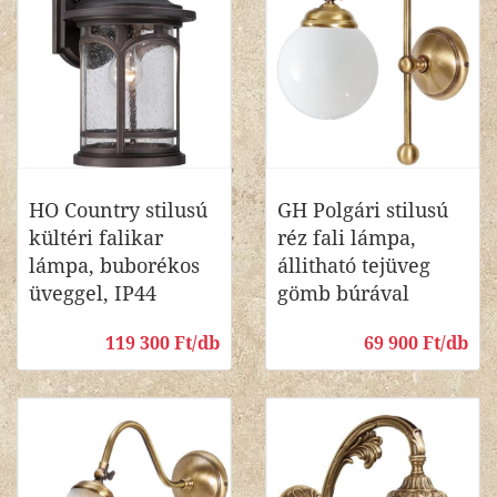
HO Country stilusú
GH Polgári stilusú
kültéri falikar
réz fali lámpa,
lámpa, buborékos
állitható tejüveg
üveggel, IP44
gömb búrával
119 300 Ft/db
69 900 Ft/db