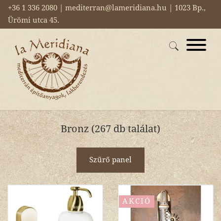
+36 1 336 2080 | mediterran@lameridiana.hu | 1023 Bp.,
Ürömi utca 45.
Bronz (267 db találat)
Szűrő panel
AKCIÓ