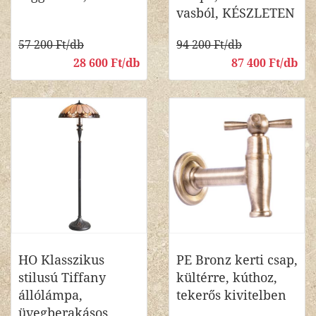
vasból, KÉSZLETEN
57 200 Ft/db
94 200 Ft/db
28 600 Ft/db
87 400 Ft/db
HO Klasszikus
PE Bronz kerti csap,
stilusú Tiffany
kültérre, kúthoz,
állólámpa,
tekerős kivitelben
üvegberakásos