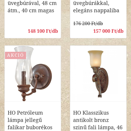
üvegbúrával, 48 cm
üvegbúrákkal,
átm., 40 cm magas
elegáns nappaliba
176 200 Ft/db
148 100 Ft/db
157 000 Ft/db
AKCIÓ
HO Petróleum
HO Klasszikus
lámpa jellegű
antikolt bronz
falikar buborékos
szinű fali lámpa, 46