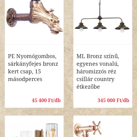
PE Nyomógombos,
ML Bronz színű,
sárkányfejes bronz
egyenes vonalú,
kert csap, 15
háromizzós réz
másodperces
csillár country
étkezőbe
45 400 Ft/db
345 000 Ft/db