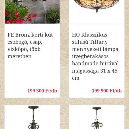
PE Bronz kerti kút
HO Klasszikus
csobogó, csap,
stilusú Tiffany
vizköpő, több
mennyezeti lámpa,
méretben
üvegberakásos
handmade búrával
magassága 31 x 45
cm
199 300 Ft/db
199 900 Ft/db