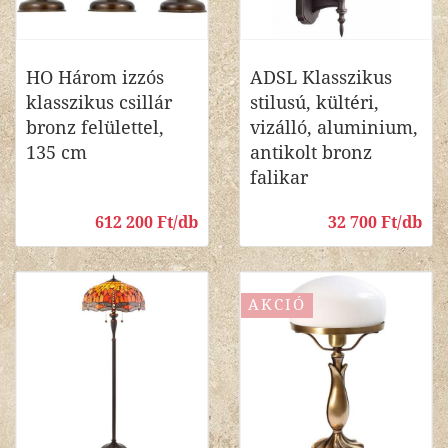
HO Három izzós
ADSL Klasszikus
klasszikus csillár
stilusú, kültéri,
bronz felülettel,
vizálló, aluminium,
135 cm
antikolt bronz
falikar
612 200 Ft/db
32 700 Ft/db
AKCIÓ