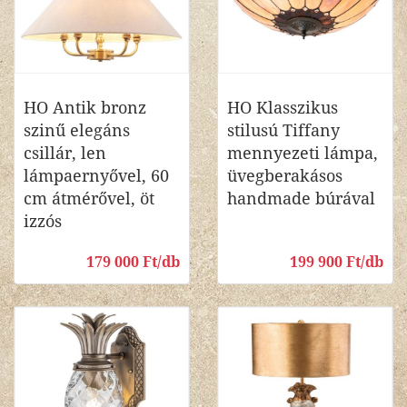
HO Antik bronz
HO Klasszikus
szinű elegáns
stilusú Tiffany
csillár, len
mennyezeti lámpa,
lámpaernyővel, 60
üvegberakásos
cm átmérővel, öt
handmade búrával
izzós
179 000 Ft/db
199 900 Ft/db