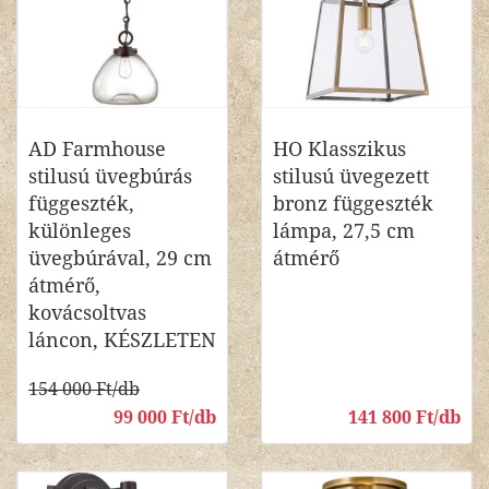
AD Farmhouse
HO Klasszikus
stilusú üvegbúrás
stilusú üvegezett
függeszték,
bronz függeszték
különleges
lámpa, 27,5 cm
üvegbúrával, 29 cm
átmérő
átmérő,
kovácsoltvas
láncon, KÉSZLETEN
154 000 Ft/db
99 000 Ft/db
141 800 Ft/db