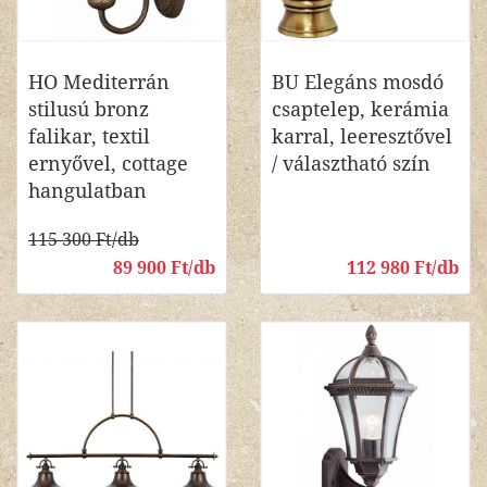
HO Mediterrán
BU Elegáns mosdó
stilusú bronz
csaptelep, kerámia
falikar, textil
karral, leeresztővel
ernyővel, cottage
/ választható szín
hangulatban
115 300 Ft/db
89 900 Ft/db
112 980 Ft/db