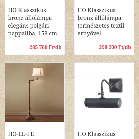
HO Klasszikus
HO Klasszikus
bronz állólámpa
bronz állólámpa
elegáns polgári
természetes textil
nappaliba, 158 cm
ernyővel
285 700 Ft/db
298 200 Ft/db
HO-EL-FE
HO Klasszikus