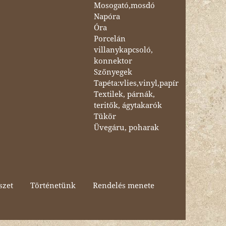
Mosogató,mosdó
Napóra
Óra
Porcelán
villanykapcsoló,
konnektor
Szőnyegek
Tapéta:vlies,vinyl,papír
Textilek, párnák,
teritők, ágytakarók
Tükör
Üvegáru, poharak
szet
Történetünk
Rendelés menete