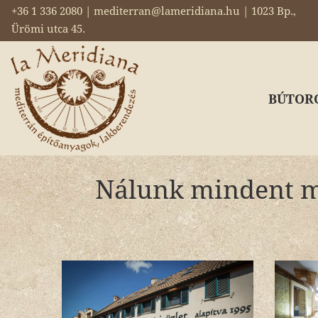
+36 1 336 2080 | mediterran@lameridiana.hu | 1023 Bp.,
Ürömi utca 45.
BÚTOR
Nálunk mindent me