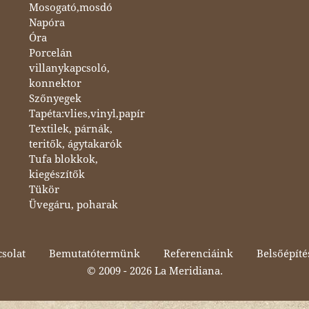
Mosogató,mosdó
Napóra
Óra
Porcelán
villanykapcsoló,
konnektor
Szőnyegek
Tapéta:vlies,vinyl,papír
Textilek, párnák,
teritők, ágytakarók
Tufa blokkok,
kiegészítők
Tükör
Üvegáru, poharak
solat
Bemutatótermünk
Referenciáink
Belsőépíté
© 2009 -
2026 La Meridiana.