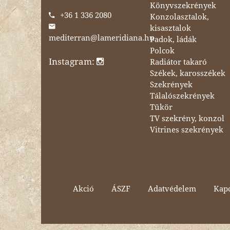
Könyvszekrények
+36 1 336 2080
Konzolasztalok,
kisasztalok
mediterran@lameridiana.hu
Padok, ládák
Polcok
Instagram:
Radiátor takaró
Székek, karosszékek
Szekrények
Tálalószekrények
Tükör
TV szekrény, konzol
Vitrines szekrények
Akció
ÁSZF
Adatvédelem
Kapc