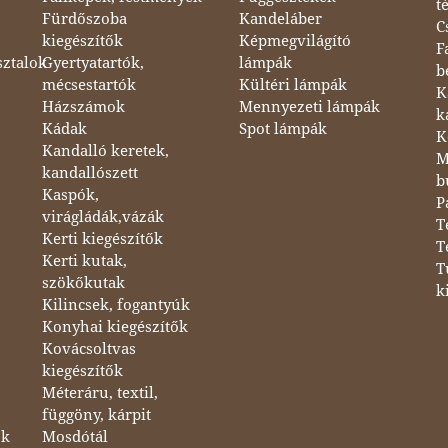
t
Fürdőszoba
Kandeláber
C
kiegészítők
Képmegvilágító
F
sztalok
Gyertyatartók,
lámpák
b
mécsestartók
Kültéri lámpák
K
Házszámok
Mennyezeti lámpák
k
Kádak
Spot lámpák
K
Kandalló keretek,
M
kandallószett
b
Kaspók,
P
virágládák,vázák
T
Kerti kiegészítők
T
Kerti kutak,
T
szökőkutak
k
Kilincsek, fogantyúk
Konyhai kiegészítők
Kovácsoltvas
kiegészítők
Méteráru, textil,
függöny, kárpit
ok
Mosdótál