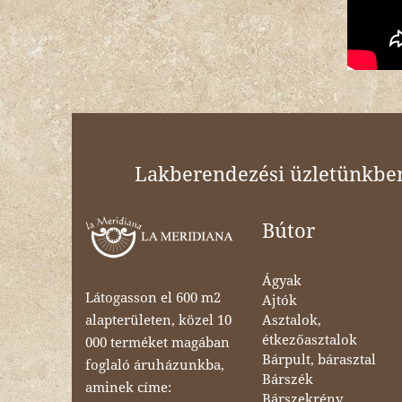
Lakberendezési üzletünkben 
Bútor
Ágyak
Látogasson el 600 m2
Ajtók
Asztalok,
alapterületen, közel 10
étkezőasztalok
000 terméket magában
Bárpult, bárasztal
foglaló áruházunkba,
Bárszék
aminek címe:
Bárszekrény