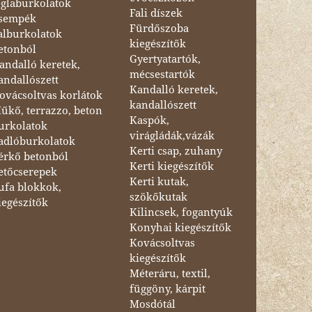
églaburkolatok
Fali díszek
sempék
Fürdőszoba
alburkolatok
kiegészítők
etonból
Gyertyatartók,
andalló keretek,
mécsestartók
andallószett
Kandalló keretek,
ovácsoltvas korlátok
kandallószett
űkő, terrazzo, beton
Kaspók,
urkolatok
virágládák,vázák
adlóburkolatok
Kerti csap, zuhany
érkő betonból
Kerti kiegészítők
etőcserepek
Kerti kutak,
ufa blokkok,
szökőkutak
iegészítők
Kilincsek, fogantyúk
Konyhai kiegészítők
Kovácsoltvas
kiegészítők
Méteráru, textil,
függöny, kárpit
Mosdótál