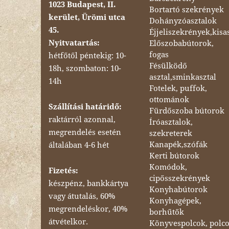
1023 Budapest, II.
Bortartó szekrények
kerület, Ürömi utca
Dohányzóasztalok
45.
Éjjeliszekrények,kisa
Nyitvatartás:
Előszobabútorok,
fogas
hétfőtől péntekig: 10-
Fésülködő
18h, szombaton: 10-
asztal,sminkasztal
14h
Fotelek, puffok,
ottománok
Szállítási határidő:
Fürdőszoba bútorok
raktárról azonnal,
Íróasztalok,
megrendelés esetén
szekreterek
Kanapék,szófák
általában 4-6 hét
Kerti bútorok
Komódok,
Fizetés:
cipősszekrények
készpénz, bankkártya
Konyhabútorok
vagy átutalás, 60%
Konyhagépek,
megrendeléskor, 40%
borhűtők
átvételkor.
Könyvespolcok, polc