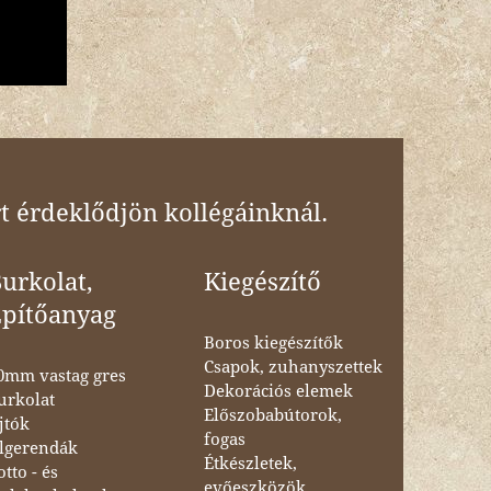
t érdeklődjön kollégáinknál.
urkolat,
Kiegészítő
Építőanyag
Boros kiegészítők
Csapok, zuhanyszettek
0mm vastag gres
Dekorációs elemek
urkolat
Előszobabútorok,
jtók
fogas
lgerendák
Étkészletek,
otto - és
evőeszközök