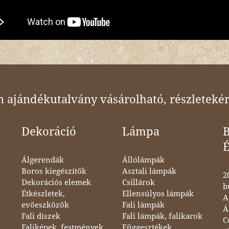
ajándékutalvány vásárolható, részletekér
Dekoráció
Lámpa
B
Álgerendák
Állólámpák
Boros kiegészítők
Asztali lámpák
2
Dekorációs elemek
Csillárok
b
Étkészletek,
Ellensúlyos lámpák
A
evőeszközök
Fali lámpák
Á
Fali díszek
Fali lámpák, falikarok
C
Faliképek, festmények
Függesztékek