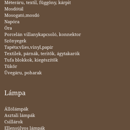
Méteráru, textil, függöny, kárpit
Mosdótál
Mosogató,mosdó
Napóra
Óra
Porcelán villanykapcsoló, konnektor
Szőnyegek
Tapéta:vlies,vinyl,papír
Textilek, párnák, teritők, ágytakarók
Tufa blokkok, kiegészítők
Tükör
Üvegáru, poharak
Lámpa
Állólámpák
Asztali lámpák
Csillárok
Ellensúlyos lámpák