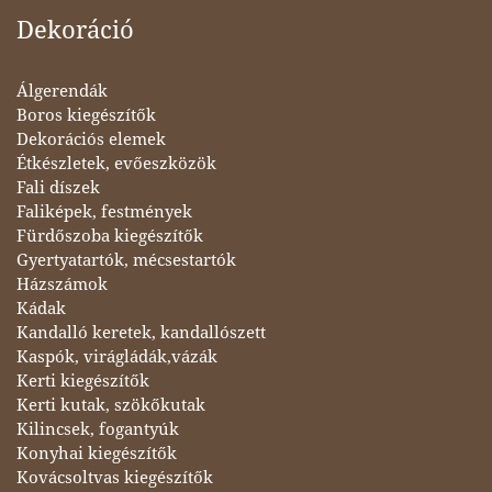
Dekoráció
Álgerendák
Boros kiegészítők
Dekorációs elemek
Étkészletek, evőeszközök
Fali díszek
Faliképek, festmények
Fürdőszoba kiegészítők
Gyertyatartók, mécsestartók
Házszámok
Kádak
Kandalló keretek, kandallószett
Kaspók, virágládák,vázák
Kerti kiegészítők
Kerti kutak, szökőkutak
Kilincsek, fogantyúk
Konyhai kiegészítők
Kovácsoltvas kiegészítők