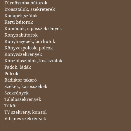
Fürdőszoba bútorok
Íróasztalok, szekreterek
Kanapék,szófák
Kerti bútorok
Komódok, cipősszekrények
Konyhabútorok
Konyhagépek, borhűtők
Könyvespolcok, polcok
Könyvszekrények
Konzolasztalok, kisasztalok
Padok, ládák
Polcok
Radiátor takaró
Székek, karosszékek
Szekrények
Tálalószekrények
Tükör
TV szekrény, konzol
Vitrines szekrények