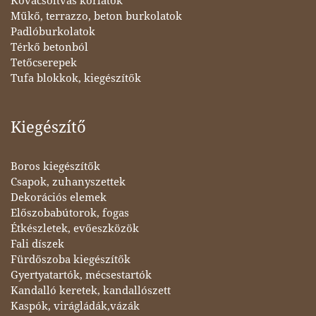
Kovácsoltvas korlátok
Műkő, terrazzo, beton burkolatok
Padlóburkolatok
Térkő betonból
Tetőcserepek
Tufa blokkok, kiegészítők
Kiegészítő
Boros kiegészítők
Csapok, zuhanyszettek
Dekorációs elemek
Előszobabútorok, fogas
Étkészletek, evőeszközök
Fali díszek
Fürdőszoba kiegészítők
Gyertyatartók, mécsestartók
Kandalló keretek, kandallószett
Kaspók, virágládák,vázák