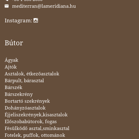
mediterran@lameridiana.hu
Instagram:
Bútor
Ágyak
Ajtók
Asztalok, étkezőasztalok
Bárpult, bárasztal
Bárszék
Bárszekrény
Bortartó szekrények
Dohányzóasztalok
Éjjeliszekrények,kisasztalok
Előszobabútorok, fogas
Fésülködő asztal,sminkasztal
Fotelek, puffok, ottománok