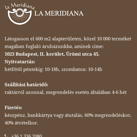
Látogasson el 600 m2 alapterületen, közel 10 000 terméket
magában foglaló áruházunkba, aminek címe:
1023 Budapest, II. kerület, Ürömi utca 45.
Nyitvatartás:
hétfőtől péntekig: 10-18h, szombaton: 10-14h
Szállítási határidő:
raktárról azonnal, megrendelés esetén általában 4-6 hét
Fizetés:
készpénz, bankkártya vagy átutalás, 60% megrendeléskor,
40% átvételkor.
+36 1 336 2080