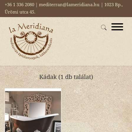
+36 1 336 2080 | mediterran@lameridiana.hu | 1023 Bp.,
Ürömi utca 45.
Kádak (1 db találat)