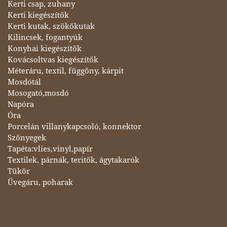
Kerti csap, zuhany
Kerti kiegészítők
Kerti kutak, szökőkutak
Kilincsek, fogantyúk
Konyhai kiegészítők
Kovácsoltvas kiegészítők
Méteráru, textil, függöny, kárpit
Mosdótál
Mosogató,mosdó
Napóra
Óra
Porcelán villanykapcsoló, konnektor
Szőnyegek
Tapéta:vlies,vinyl,papír
Textilek, párnák, teritők, ágytakarók
Tükör
Üvegáru, poharak