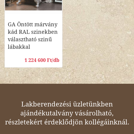
GA Öntött márvány
kád RAL szinekben
választható szinű
lábakkal
1 224 600 Ft/db
Lakberendezési üzletünkben
ajándékutalvány vásárolható,
részletekért érdeklődjön kollégáinknál.