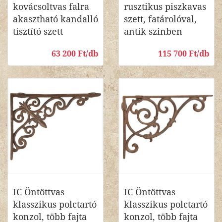
kovácsoltvas falra
rusztikus piszkavas
akasztható kandalló
szett, fatárolóval,
tisztító szett
antik szinben
63 200 Ft/db
115 700 Ft/db
IC Öntöttvas
IC Öntöttvas
klasszikus polctartó
klasszikus polctartó
konzol, több fajta
konzol, több fajta