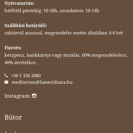
Nyitvatartás:
hétfőtől péntekig: 10-18h, szombaton: 10-14h
Szállítási határidő:
raktárról azonnal, megrendelés esetén általában 4-6 hét
Fizetés:
készpénz, bankkártya vagy átutalás, 60% megrendeléskor,
40% átvételkor.
+36 1 336 2080
mediterran@lameridiana.hu
Instagram:
Bútor