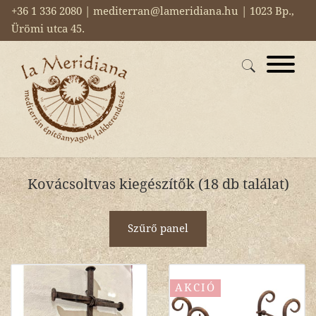
+36 1 336 2080 | mediterran@lameridiana.hu | 1023 Bp.,
Ürömi utca 45.
Kovácsoltvas kiegészítők (18 db találat)
Szűrő panel
AKCIÓ