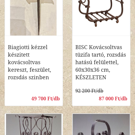
Biagiotti kézzel
BISC Kovácsoltvas
készitett
tüzifa tartó, rozsdás
kovácsoltvas
hatású felülettel,
kereszt, feszület,
60x30x36 cm,
rozsdás szinben
KÉSZLETEN
92 200 Ft/db
49 700 Ft/db
87 000 Ft/db