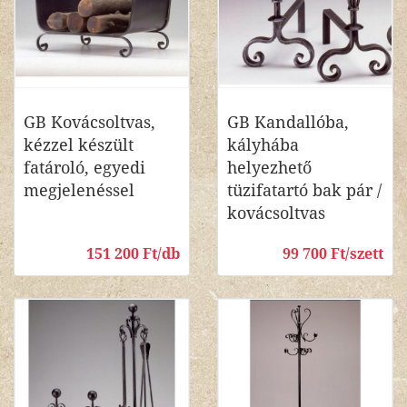
GB Kovácsoltvas,
GB Kandallóba,
kézzel készült
kályhába
fatároló, egyedi
helyezhető
megjelenéssel
tüzifatartó bak pár /
kovácsoltvas
151 200 Ft/db
99 700 Ft/szett