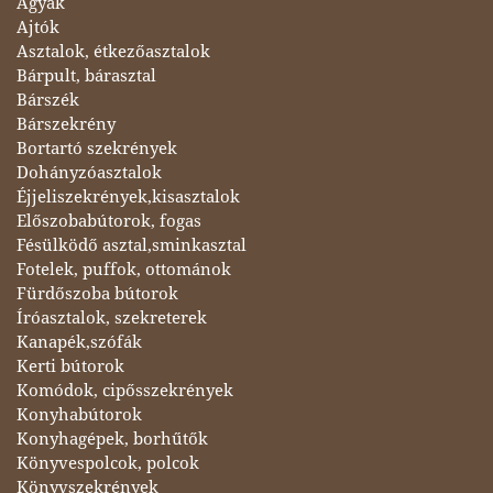
Ágyak
Ajtók
Asztalok, étkezőasztalok
Bárpult, bárasztal
Bárszék
Bárszekrény
Bortartó szekrények
Dohányzóasztalok
Éjjeliszekrények,kisasztalok
Előszobabútorok, fogas
Fésülködő asztal,sminkasztal
Fotelek, puffok, ottománok
Fürdőszoba bútorok
Íróasztalok, szekreterek
Kanapék,szófák
Kerti bútorok
Komódok, cipősszekrények
Konyhabútorok
Konyhagépek, borhűtők
Könyvespolcok, polcok
Könyvszekrények