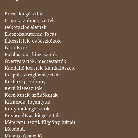
Boros kiegészítők
Csapok, zuhanyszettek
Dekorációs elemek
Előszobabútorok, fogas
Étkészletek, evőeszközök
Fali díszek
Fürdőszoba kiegészítők
Gyertyatartók, mécsestartók
Kandalló keretek, kandallószett
Kaspók, virágládák,vázák
Kerti csap, zuhany
Kerti kiegészítők
Kerti kutak, szökőkutak
Kilincsek, fogantyúk
Konyhai kiegészítők
Kovácsoltvas kiegészítők
Méteráru, textil, függöny, kárpit
Mosdótál
Mosogató,mosdó