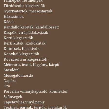
Faliképek, festmények
Fürdőszoba kiegészítők
Gyertyatartók, mécsestartók
Házszámok
Kádak
Kandalló keretek, kandallószett
Kaspók, virágládák,vázák
Kerti kiegészítők
Kerti kutak, szökőkutak
Kilincsek, fogantyúk
Konyhai kiegészítők
Kovácsoltvas kiegészítők
Méteráru, textil, függöny, kárpit
Mosdótál
Mosogató,mosdó
Napóra
Óra
Porcelán villanykapcsoló, konnektor
Szőnyegek
Tapéta:vlies,vinyl,papír
Textilek, párnák, teritők, ágytakarók