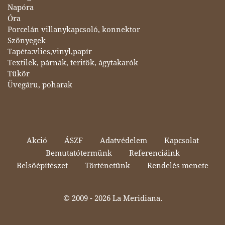
Napóra
Óra
Porcelán villanykapcsoló, konnektor
Szőnyegek
Tapéta:vlies,vinyl,papír
Textilek, párnák, teritők, ágytakarók
Tükör
Üvegáru, poharak
Akció
ÁSZF
Adatvédelem
Kapcsolat
Bemutatótermünk
Referenciáink
Belsőépítészet
Történetünk
Rendelés menete
© 2009 -
2026 La Meridiana.