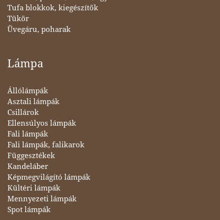
Tufa blokkok, kiegészítők
Tükör
Üvegáru, poharak
Lámpa
Állólámpák
Asztali lámpák
Csillárok
Ellensúlyos lámpák
Fali lámpák
Fali lámpák, falikarok
Függesztékek
Kandeláber
Képmegvilágító lámpák
Kültéri lámpák
Mennyezeti lámpák
Spot lámpák