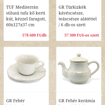
TUF Mediterrán
GR Türkizkék
stilusú tufa kő kerti
kávéscsésze,
kút, kézzel faragott,
teáscsésze alátéttel
60x127x37 cm
/ 6 db-os szett
578 600 Ft/db
57 300 Ft/6-os szett
GR Fehér
GR Fehér kerámia