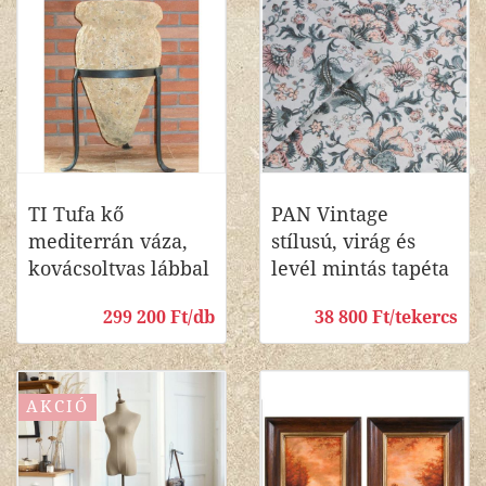
TI Tufa kő
PAN Vintage
mediterrán váza,
stílusú, virág és
kovácsoltvas lábbal
levél mintás tapéta
299 200 Ft/db
38 800 Ft/tekercs
AKCIÓ