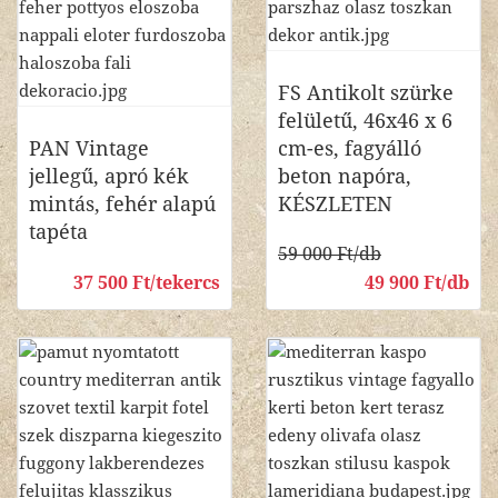
FS Antikolt szürke
felületű, 46x46 x 6
PAN Vintage
cm-es, fagyálló
jellegű, apró kék
beton napóra,
mintás, fehér alapú
KÉSZLETEN
tapéta
59 000 Ft/db
37 500 Ft/tekercs
49 900 Ft/db