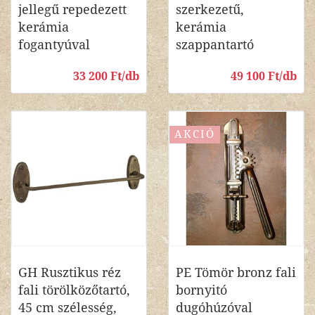
jellegű repedezett
szerkezetű,
kerámia
kerámia
fogantyúval
szappantartó
33 200 Ft/db
49 100 Ft/db
AKCIÓ
GH Rusztikus réz
PE Tömör bronz fali
fali törölközőtartó,
bornyitó
45 cm szélesség,
dugóhúzóval