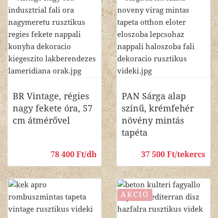
BR Vintage, régies
PAN Sárga alap
nagy fekete óra, 57
színű, krémfehér
cm átmérővel
növény mintás
tapéta
78 400 Ft/db
37 500 Ft/tekercs
AKCIÓ