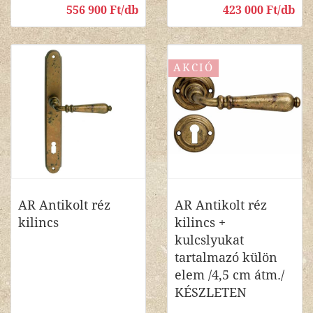
556 900 Ft/db
423 000 Ft/db
AKCIÓ
AR Antikolt réz
AR Antikolt réz
kilincs
kilincs +
kulcslyukat
tartalmazó külön
elem /4,5 cm átm./
KÉSZLETEN