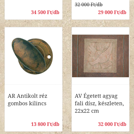
32 000 Ft/db
34 500 Ft/db
29 000 Ft/db
AR Antikolt réz
AV Égetett agyag
gombos kilincs
fali dísz, készleten,
22x22 cm
13 800 Ft/db
32 000 Ft/db