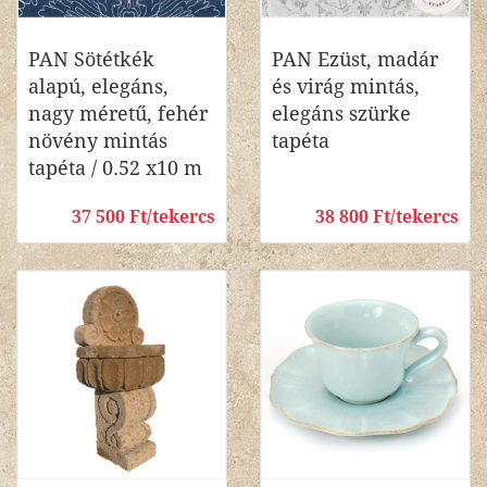
PAN Sötétkék
PAN Ezüst, madár
alapú, elegáns,
és virág mintás,
nagy méretű, fehér
elegáns szürke
növény mintás
tapéta
tapéta / 0.52 x10 m
37 500 Ft/tekercs
38 800 Ft/tekercs