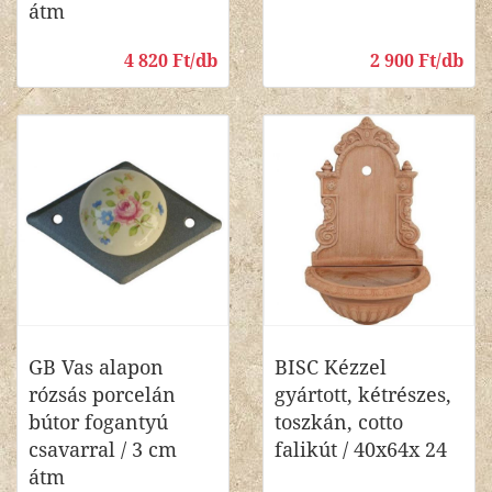
átm
4 820 Ft/db
2 900 Ft/db
GB Vas alapon
BISC Kézzel
rózsás porcelán
gyártott, kétrészes,
bútor fogantyú
toszkán, cotto
csavarral / 3 cm
falikút / 40x64x 24
átm