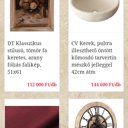
DT Klasszikus
CV Kerek, pultra
stilusú, tömör fa
illeszthető öntött
keretes, arany
kőmosdó tarvertin
fóliás falikép,
mészkő jelleggel
51x61
42cm átm
112 000 Ft/db
144 600 Ft/db