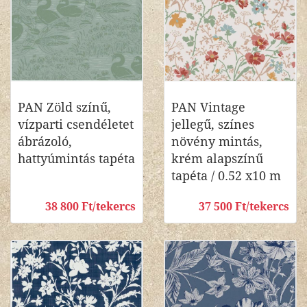
PAN Zöld színű,
PAN Vintage
vízparti csendéletet
jellegű, színes
ábrázoló,
növény mintás,
hattyúmintás tapéta
krém alapszínű
tapéta / 0.52 x10 m
38 800 Ft/tekercs
37 500 Ft/tekercs