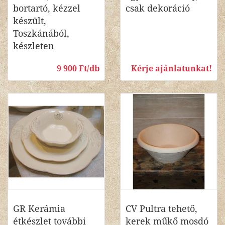
bortartó, kézzel
csak dekoráció
készült,
Toszkánából,
készleten
9 900 Ft/db
Kérje ajánlatunkat!
GR Kerámia
CV Pultra tehető,
étkészlet további
kerek műkő mosdó