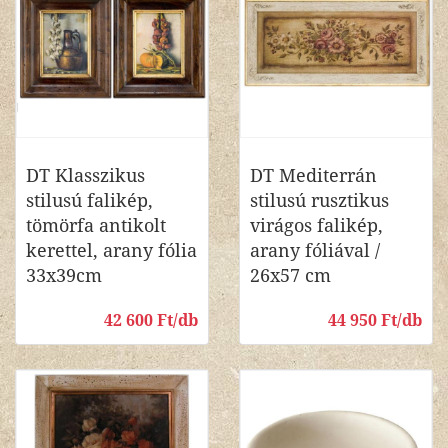
DT Klasszikus
DT Mediterrán
stilusú falikép,
stilusú rusztikus
tömörfa antikolt
virágos falikép,
kerettel, arany fólia
arany fóliával /
33x39cm
26x57 cm
42 600 Ft/db
44 950 Ft/db