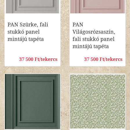
PAN Szürke, fali
PAN
stukkó panel
Világosrózsaszín,
mintájú tapéta
fali stukkó panel
mintájú tapéta
37 500 Ft/tekercs
37 500 Ft/tekercs