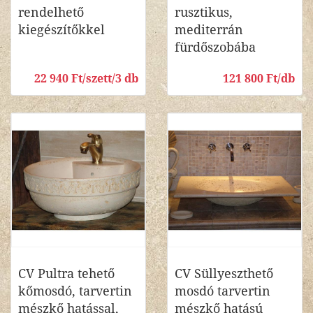
rendelhető
rusztikus,
kiegészítőkkel
mediterrán
fürdőszobába
22 940 Ft/szett/3 db
121 800 Ft/db
CV Pultra tehető
CV Süllyeszthető
kőmosdó, tarvertin
mosdó tarvertin
mészkő hatással,
mészkő hatású