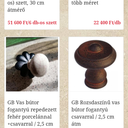
os) szett, 30 cm
több méret
átmérő
51 600 Ft/6 db-os szett
22 400 Ft/db
GB Vas bútor
GB Rozsdaszínű vas
fogantyú repedezett
bútor fogantyú
fehér porcelánnal
csavarral / 2,5 cm
+csavarral / 2,5 cm
átm