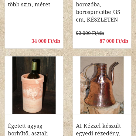
több szin, méret
borozóba,
borospincébe /35
cm, KÉSZLETEN
92 000 Ft/db
34 000 Ft/db
87 000 Ft/db
Égetett agyag
AI Kézzel készült
borhűtő, asztali
egyedi rézedény,