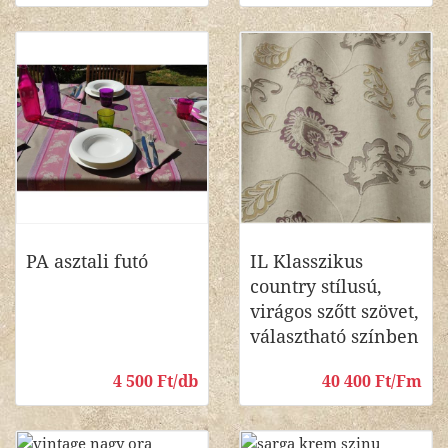
PA asztali futó
IL Klasszikus
country stílusú,
virágos szőtt szövet,
választható színben
4 500 Ft/db
40 400 Ft/Fm