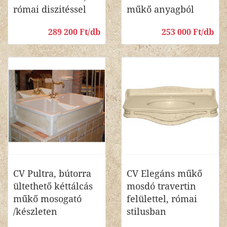
római diszitéssel
műkő anyagból
289 200 Ft/db
253 000 Ft/db
CV Pultra, bútorra
CV Elegáns műkő
ültethető kéttálcás
mosdó travertin
műkő mosogató
felülettel, római
/készleten
stilusban