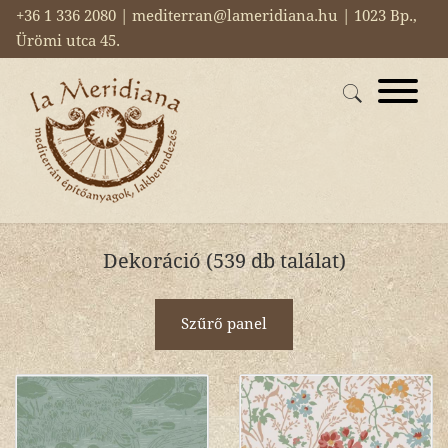
+36 1 336 2080 | mediterran@lameridiana.hu | 1023 Bp.,
Ürömi utca 45.
Dekoráció (539 db találat)
Szűrő panel