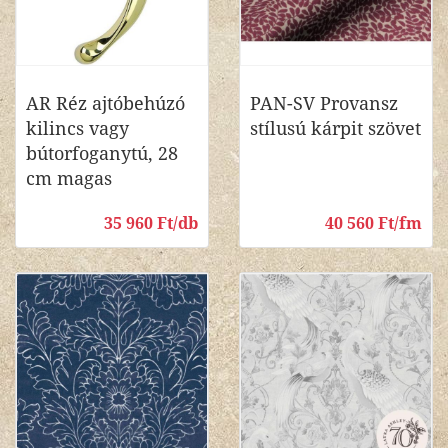
AR Réz ajtóbehúzó
PAN-SV Provansz
kilincs vagy
stílusú kárpit szövet
bútorfoganytú, 28
cm magas
35 960 Ft/db
40 560 Ft/fm