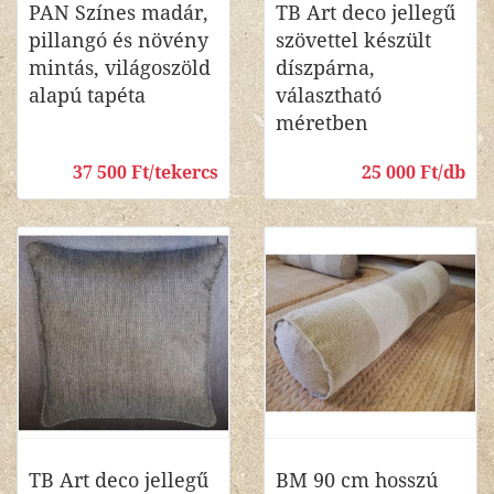
PAN Színes madár,
TB Art deco jellegű
pillangó és növény
szövettel készült
mintás, világoszöld
díszpárna,
alapú tapéta
választható
méretben
37 500 Ft/tekercs
25 000 Ft/db
TB Art deco jellegű
BM 90 cm hosszú