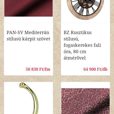
PAN-SV Mediterrán
BZ Rusztikus
stílusú kárpit szövet
stilusú,
fogaskerekes fali
óra, 80 cm
átmérővel
50 830 Ft/fm
64 900 Ft/db