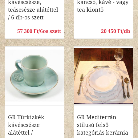
kávéscsésze,
kancsó, kávé - vagy
teáscsésze alátéttel
tea kiöntő
/ 6 db-os szett
57 300 Ft/6os szett
20 450 Ft/db
GR Türkizkék
GR Mediterrán
kávéscsésze
stílusú felső
alátéttel /
kategóriás kerámia