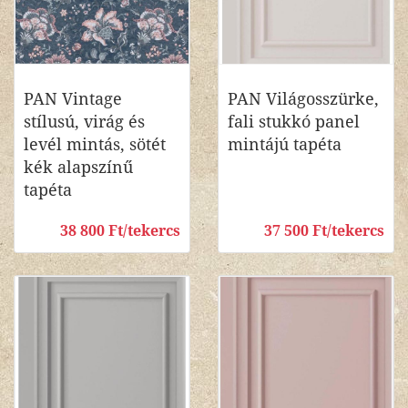
PAN Vintage
PAN Világosszürke,
stílusú, virág és
fali stukkó panel
levél mintás, sötét
mintájú tapéta
kék alapszínű
tapéta
38 800 Ft/tekercs
37 500 Ft/tekercs