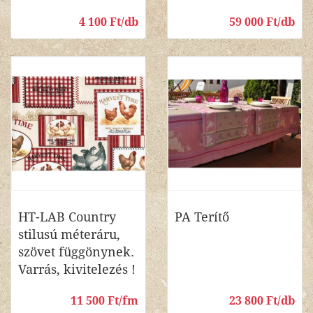
4 100 Ft/db
59 000 Ft/db
HT-LAB Country
PA Terítő
stilusú méteráru,
szövet függönynek.
Varrás, kivitelezés !
11 500 Ft/fm
23 800 Ft/db