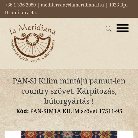
+36 1 336 2080 | mediterran@lameridiana.hu | 1023 Bp.,
Ürömi utca 45.
PAN-SI Kilim mintájú pamut-len
country szövet. Kárpitozás,
bútorgyártás !
Kód:
PAN-SIMTA KILIM szövet 17511-95