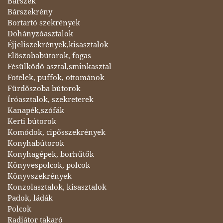
Bárszék
Bárszekrény
Bortartó szekrények
Dohányzóasztalok
Éjjeliszekrények,kisasztalok
Előszobabútorok, fogas
Fésülködő asztal,sminkasztal
Fotelek, puffok, ottománok
Fürdőszoba bútorok
Íróasztalok, szekreterek
Kanapék,szófák
Kerti bútorok
Komódok, cipősszekrények
Konyhabútorok
Konyhagépek, borhűtők
Könyvespolcok, polcok
Könyvszekrények
Konzolasztalok, kisasztalok
Padok, ládák
Polcok
Radiátor takaró