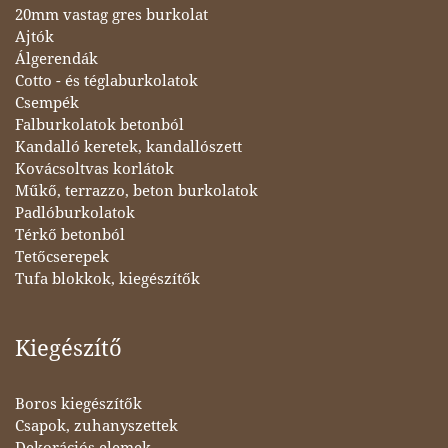
20mm vastag gres burkolat
Ajtók
Álgerendák
Cotto - és téglaburkolatok
Csempék
Falburkolatok betonból
Kandalló keretek, kandallószett
Kovácsoltvas korlátok
Műkő, terrazzo, beton burkolatok
Padlóburkolatok
Térkő betonból
Tetőcserepek
Tufa blokkok, kiegészítők
Kiegészítő
Boros kiegészítők
Csapok, zuhanyszettek
Dekorációs elemek