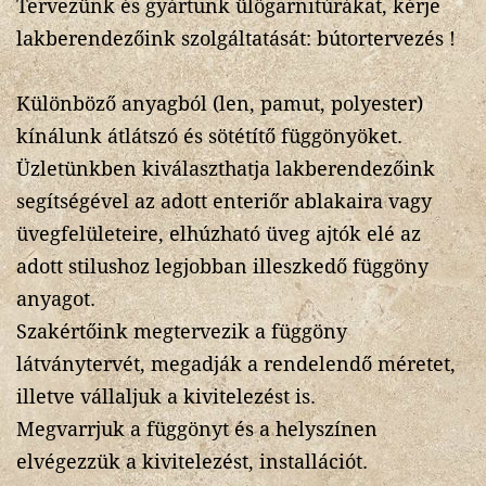
Tervezünk és gyártunk ülőgarnitúrákat, kérje
lakberendezőink szolgáltatását: bútortervezés !
Különböző anyagból (len, pamut, polyester)
kínálunk átlátszó és sötétítő függönyöket.
Üzletünkben kiválaszthatja lakberendezőink
segítségével az adott enteriőr ablakaira vagy
üvegfelületeire, elhúzható üveg ajtók elé az
adott stilushoz legjobban illeszkedő függöny
anyagot.
Szakértőink megtervezik a függöny
látványtervét, megadják a rendelendő méretet,
illetve vállaljuk a kivitelezést is.
Megvarrjuk a függönyt és a helyszínen
elvégezzük a kivitelezést, installációt.