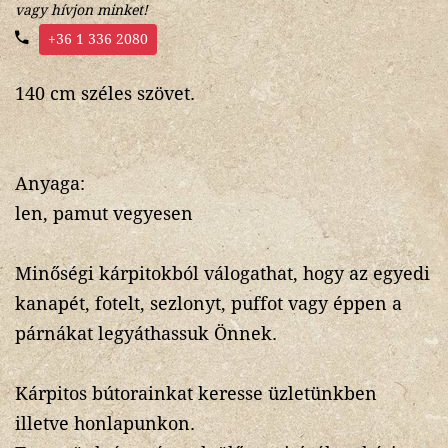
vagy hívjon minket!
+36 1 336 2080
140 cm széles szövet.
Anyaga:
len, pamut vegyesen
Minőségi kárpitokból válogathat, hogy az egyedi
kanapét, fotelt, sezlonyt, puffot vagy éppen a
párnákat legyáthassuk Önnek.
Kárpitos bútorainkat keresse üzletünkben
illetve honlapunkon.