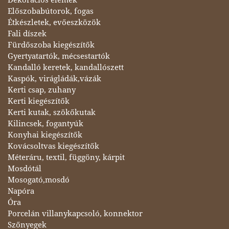
Előszobabútorok, fogas
Étkészletek, evőeszközök
Fali díszek
Fürdőszoba kiegészítők
Gyertyatartók, mécsestartók
Kandalló keretek, kandallószett
Kaspók, virágládák,vázák
Kerti csap, zuhany
Kerti kiegészítők
Kerti kutak, szökőkutak
Kilincsek, fogantyúk
Konyhai kiegészítők
Kovácsoltvas kiegészítők
Méteráru, textil, függöny, kárpit
Mosdótál
Mosogató,mosdó
Napóra
Óra
Porcelán villanykapcsoló, konnektor
Szőnyegek