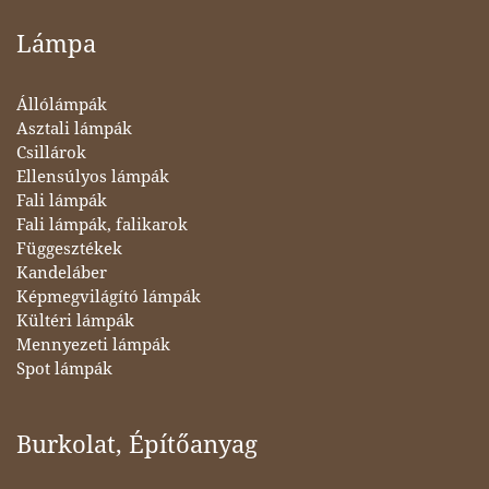
Lámpa
Állólámpák
Asztali lámpák
Csillárok
Ellensúlyos lámpák
Fali lámpák
Fali lámpák, falikarok
Függesztékek
Kandeláber
Képmegvilágító lámpák
Kültéri lámpák
Mennyezeti lámpák
Spot lámpák
Burkolat, Építőanyag