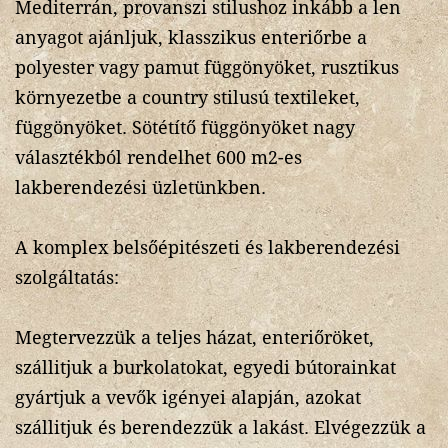
Mediterrán, provanszi stilushoz inkább a len
anyagot ajánljuk, klasszikus enteriőrbe a
polyester vagy pamut függönyöket, rusztikus
környezetbe a country stilusú textileket,
függönyöket. Sötétítő függönyöket nagy
választékból rendelhet 600 m2-es
lakberendezési üzletünkben.
A komplex belsőépitészeti és lakberendezési
szolgáltatás:
Megtervezzük a teljes házat, enteriőröket,
szállitjuk a burkolatokat, egyedi bútorainkat
gyártjuk a vevők igényei alapján, azokat
szállitjuk és berendezzük a lakást. Elvégezzük a