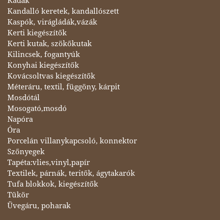
Kádak
Kandalló keretek, kandallószett
Kaspók, virágládák,vázák
Kerti kiegészítők
Kerti kutak, szökőkutak
Kilincsek, fogantyúk
Konyhai kiegészítők
Kovácsoltvas kiegészítők
Méteráru, textil, függöny, kárpit
Mosdótál
Mosogató,mosdó
Napóra
Óra
Porcelán villanykapcsoló, konnektor
Szőnyegek
Tapéta:vlies,vinyl,papír
Textilek, párnák, teritők, ágytakarók
Tufa blokkok, kiegészítők
Tükör
Üvegáru, poharak