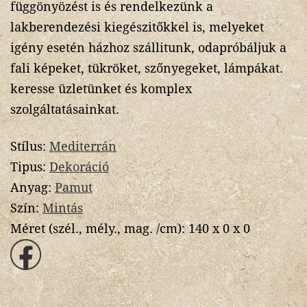
függönyözést is és rendelkezünk a
lakberendezési kiegészitőkkel is, melyeket
igény esetén házhoz szállitunk, odapróbáljuk a
fali képeket, tükröket, szőnyegeket, lámpákat.
keresse üzletünket és komplex
szolgáltatásainkat.
Stílus:
Mediterrán
Tipus:
Dekoráció
Anyag:
Pamut
Szín:
Mintás
Méret (szél., mély., mag. /cm):
140 x 0 x 0