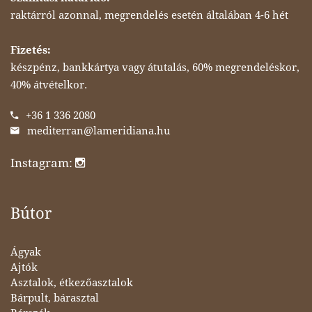
raktárról azonnal, megrendelés esetén általában 4-6 hét
Fizetés:
készpénz, bankkártya vagy átutalás, 60% megrendeléskor,
40% átvételkor.
+36 1 336 2080
mediterran@lameridiana.hu
Instagram:
Bútor
Ágyak
Ajtók
Asztalok, étkezőasztalok
Bárpult, bárasztal