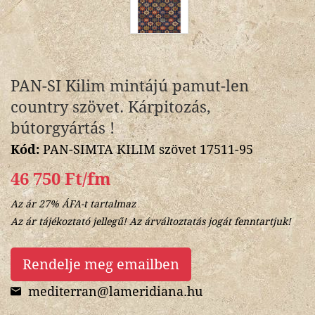
PAN-SI Kilim mintájú pamut-len
country szövet. Kárpitozás,
bútorgyártás !
Kód:
PAN-SIMTA KILIM szövet 17511-95
46 750 Ft/fm
Az ár 27% ÁFA-t tartalmaz
Az ár tájékoztató jellegű! Az árváltoztatás jogát fenntartjuk!
Rendelje meg emailben
mediterran@lameridiana.hu