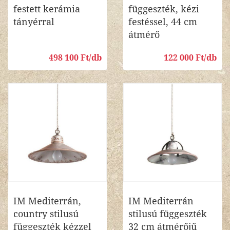
festett kerámia
függeszték, kézi
tányérral
festéssel, 44 cm
átmérő
498 100 Ft/db
122 000 Ft/db
IM Mediterrán,
IM Mediterrán
country stilusú
stilusú függeszték
függeszték kézzel
32 cm átmérőjű