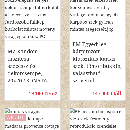
FM Egyedileg
MZ Random
kárpitozott
díszítésű
klasszikus karfás
szecessziós
szék, tömör bükkfa,
dekorcsempe,
választható
20x20 / SONATA
szövettel
19 100 Ft/m2
147 300 Ft/db
AKCIÓ