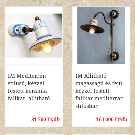
IM Mediterrán
IM Állitható
stilusú, kézzel
magasságú és fejű
festett kerámia
kézzel festett
falikar, állitható
falikar mediterrán
stilusban
81 700 Ft/db
163 000 Ft/db