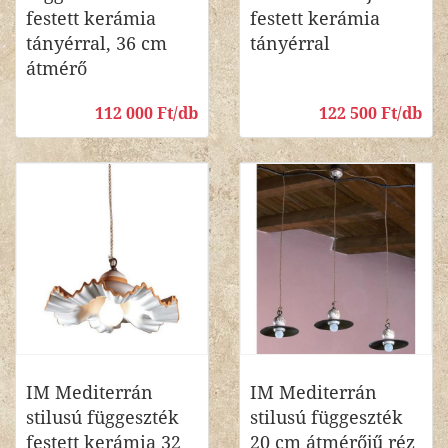
festett kerámia
festett kerámia
tányérral, 36 cm
tányérral
átmérő
112 000 Ft/db
122 500 Ft/db
IM Mediterrán
IM Mediterrán
stilusú függeszték
stilusú függeszték
festett kerámia 32
20 cm átmérőjű réz