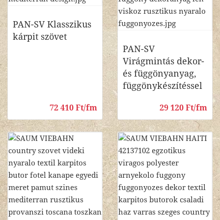
PAN-SV Klasszikus
kárpit szövet
PAN-SV
Virágmintás dekor-
és függönyanyag,
függönykészítéssel
72 410 Ft/fm
29 120 Ft/fm