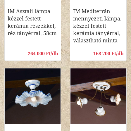
IM Asztali lámpa
IM Mediterrán
kézzel festett
mennyezeti lámpa,
kerámia részekkel,
kézzel festett
réz tányérral, 58cm
kerámia tányérral,
választható minta
264 000 Ft/db
168 700 Ft/db