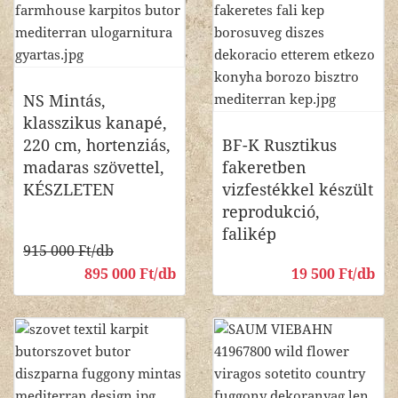
NS Mintás,
klasszikus kanapé,
220 cm, hortenziás,
BF-K Rusztikus
madaras szövettel,
fakeretben
KÉSZLETEN
vizfestékkel készült
reprodukció,
falikép
915 000 Ft/db
895 000 Ft/db
19 500 Ft/db