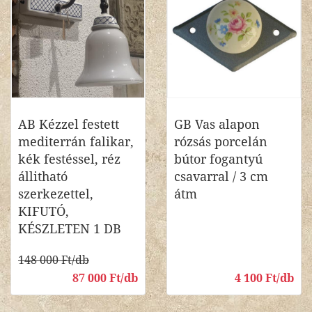
AB Kézzel festett
GB Vas alapon
mediterrán falikar,
rózsás porcelán
kék festéssel, réz
bútor fogantyú
állitható
csavarral / 3 cm
szerkezettel,
átm
KIFUTÓ,
KÉSZLETEN 1 DB
148 000 Ft/db
87 000 Ft/db
4 100 Ft/db