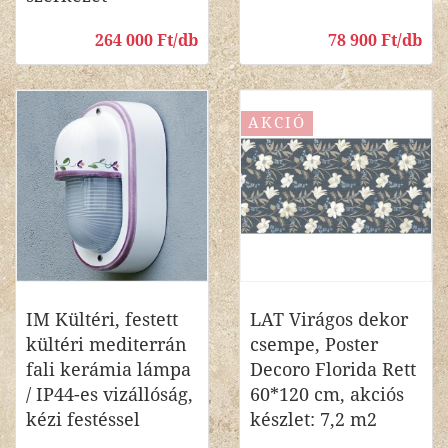
264 000 Ft/db
78 900 Ft/db
AKCIÓ
IM Kültéri, festett
LAT Virágos dekor
kültéri mediterrán
csempe, Poster
fali kerámia lámpa
Decoro Florida Rett
/ IP44-es vizállóság,
60*120 cm, akciós
kézi festéssel
készlet: 7,2 m2