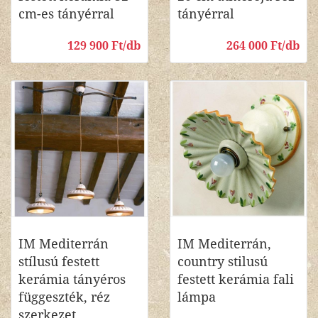
cm-es tányérral
tányérral
129 900 Ft/db
264 000 Ft/db
IM Mediterrán
IM Mediterrán,
stílusú festett
country stilusú
kerámia tányéros
festett kerámia fali
függeszték, réz
lámpa
szerkezet