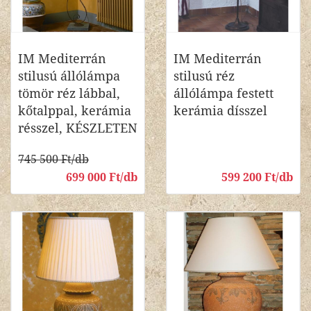
IM Mediterrán
IM Mediterrán
stilusú állólámpa
stilusú réz
tömör réz lábbal,
állólámpa festett
kőtalppal, kerámia
kerámia dísszel
résszel, KÉSZLETEN
745 500 Ft/db
699 000 Ft/db
599 200 Ft/db