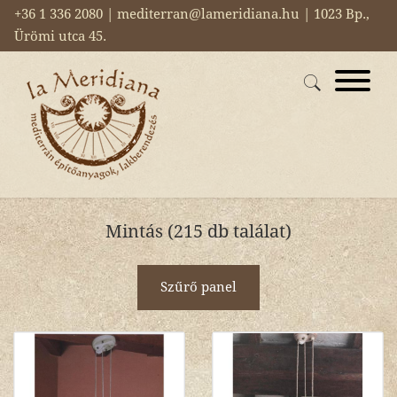
+36 1 336 2080 | mediterran@lameridiana.hu | 1023 Bp.,
Ürömi utca 45.
Mintás (215 db találat)
Szűrő panel