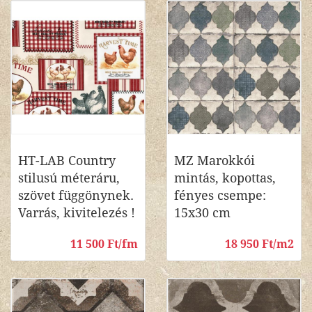
HT-LAB Country
MZ Marokkói
stilusú méteráru,
mintás, kopottas,
szövet függönynek.
fényes csempe:
Varrás, kivitelezés !
15x30 cm
11 500 Ft/fm
18 950 Ft/m2