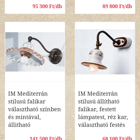
95 300 Ft/db
89 800 Ft/db
IM Mediterrán
IM Mediterrán
stilusú falikar
stilusú állítható
választható színben
falikar, festett
és mintával,
lámpatest, réz kar,
állitható
választható festés
141 500 Ft/db
68 100 Ft/db