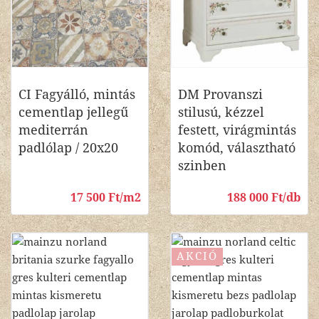
CI Fagyálló, mintás
DM Provanszi
cementlap jellegű
stilusú, kézzel
mediterrán
festett, virágmintás
padlólap / 20x20
komód, választható
szinben
17 500 Ft/m2
188 000 Ft/db
AKCIÓ