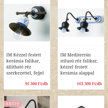
IM Kézzel festett
IM Mediterrán
kerámia falikar,
stilusú réz falikar,
állítható réz
kézzel festett
szerkezettel, fejjel
kerámia alappal
95 300 Ft/db
163 300 Ft/db
AKCIÓ