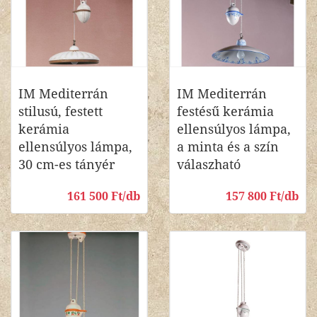
IM Mediterrán
IM Mediterrán
stilusú, festett
festésű kerámia
kerámia
ellensúlyos lámpa,
ellensúlyos lámpa,
a minta és a szín
30 cm-es tányér
válaszható
161 500 Ft/db
157 800 Ft/db