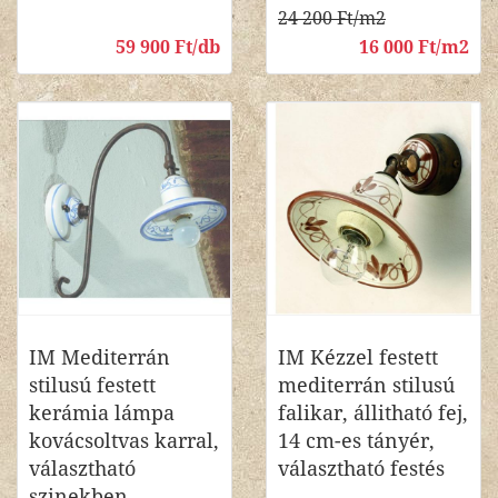
24 200 Ft/m2
59 900 Ft/db
16 000 Ft/m2
IM Mediterrán
IM Kézzel festett
stilusú festett
mediterrán stilusú
kerámia lámpa
falikar, állitható fej,
kovácsoltvas karral,
14 cm-es tányér,
választható
választható festés
szinekben