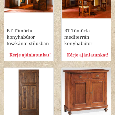
BT Tömörfa
BT Tömörfa
konyhabútor
mediterrán
toszkánai stilusban
konyhabútor
Kérje ajánlatunkat!
Kérje ajánlatunkat!