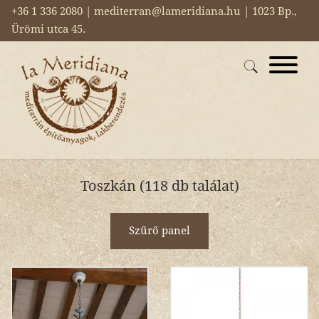
+36 1 336 2080 | mediterran@lameridiana.hu | 1023 Bp.,
Ürömi utca 45.
Toszkán (118 db találat)
Szűrő panel