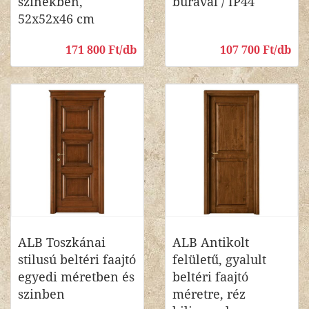
szinekben,
búrával / IP44
52x52x46 cm
171 800 Ft/db
107 700 Ft/db
ALB Toszkánai
ALB Antikolt
stilusú beltéri faajtó
felületű, gyalult
egyedi méretben és
beltéri faajtó
szinben
méretre, réz