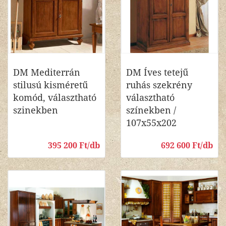
DM Mediterrán
DM Íves tetejű
stilusú kisméretű
ruhás szekrény
komód, választható
választható
szinekben
színekben /
107x55x202
395 200 Ft/db
692 600 Ft/db