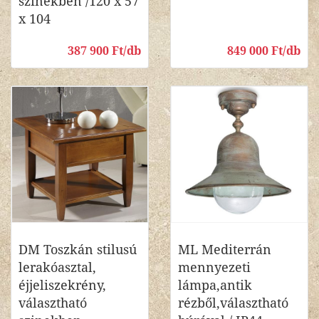
szinekben /120 x 57
x 104
387 900 Ft/db
849 000 Ft/db
DM Toszkán stilusú
ML Mediterrán
lerakóasztal,
mennyezeti
éjjeliszekrény,
lámpa,antik
választható
rézből,választható