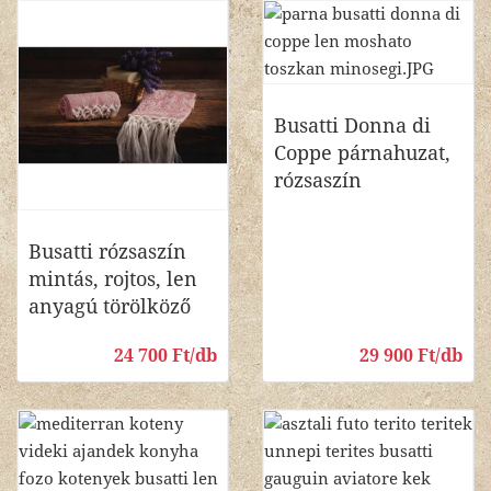
Busatti Donna di
Coppe párnahuzat,
rózsaszín
Busatti rózsaszín
mintás, rojtos, len
anyagú törölköző
24 700 Ft/db
29 900 Ft/db