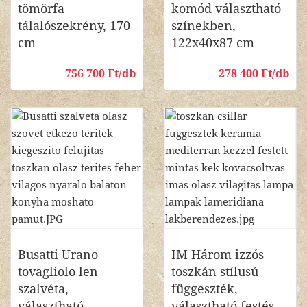
tömörfa
komód választható
tálalószekrény, 170
színekben,
cm
122x40x87 cm
756 700 Ft/db
278 400 Ft/db
Busatti Urano
IM Három izzós
tovagliolo len
toszkán stílusú
szalvéta,
függeszték,
választható
választható festés,