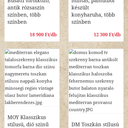
Busatti törölköző,
mintás, pamutból
antik rózsaszín
készült
színben, több
konyharuha, több
színben
színben
18 900 Ft/db
12 300 Ft/db
MOY Klasszikus
stilusú, dió szinű
DM Toszkán stílusú