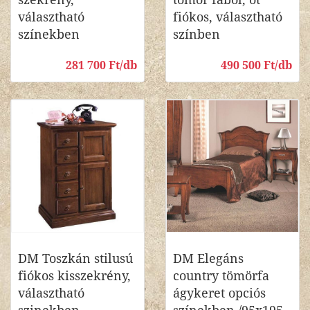
választható
fiókos, választható
színekben
színben
281 700 Ft/db
490 500 Ft/db
DM Toszkán stilusú
DM Elegáns
fiókos kisszekrény,
country tömörfa
választható
ágykeret opciós