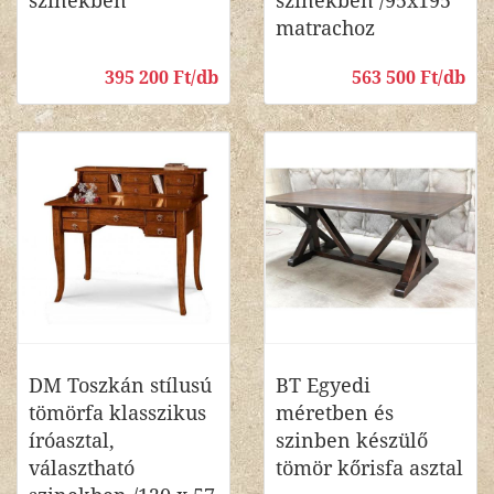
szinekben
színekben /95x195
matrachoz
395 200 Ft/db
563 500 Ft/db
DM Toszkán stílusú
BT Egyedi
tömörfa klasszikus
méretben és
íróasztal,
szinben készülő
választható
tömör kőrisfa asztal