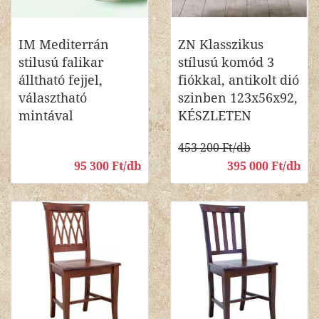
IM Mediterrán
ZN Klasszikus
stilusú falikar
stílusú komód 3
álltható fejjel,
fiókkal, antikolt dió
választható
szinben 123x56x92,
mintával
KÉSZLETEN
453 200 Ft/db
95 300 Ft/db
395 000 Ft/db