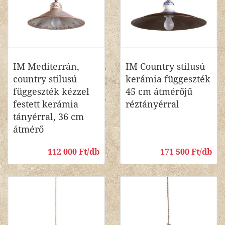
IM Mediterrán,
IM Country stilusú
country stilusú
kerámia függeszték
függeszték kézzel
45 cm átmérőjű
festett kerámia
réztányérral
tányérral, 36 cm
átmérő
112 000 Ft/db
171 500 Ft/db