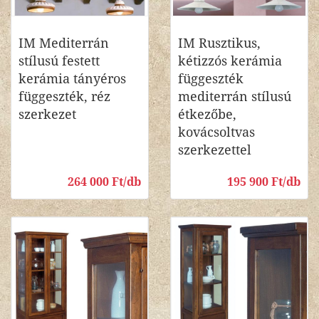
IM Mediterrán
IM Rusztikus,
stílusú festett
kétizzós kerámia
kerámia tányéros
függeszték
függeszték, réz
mediterrán stílusú
szerkezet
étkezőbe,
kovácsoltvas
szerkezettel
264 000 Ft/db
195 900 Ft/db