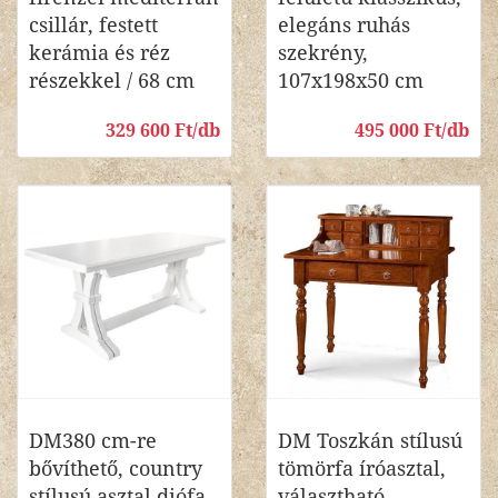
csillár, festett
elegáns ruhás
kerámia és réz
szekrény,
részekkel / 68 cm
107x198x50 cm
329 600 Ft/db
495 000 Ft/db
DM380 cm-re
DM Toszkán stílusú
bővíthető, country
tömörfa íróasztal,
stílusú asztal diófa
választható