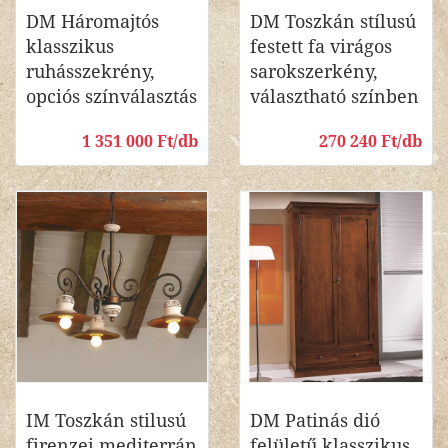
DM Háromajtós
DM Toszkán stílusú
klasszikus
festett fa virágos
ruhásszekrény,
sarokszerkény,
opciós színválasztás
választható színben
1 351 000 Ft/db
270 240 Ft/db
IM Toszkán stilusú
DM Patinás dió
firenzei mediterrán
felületű klasszikus,