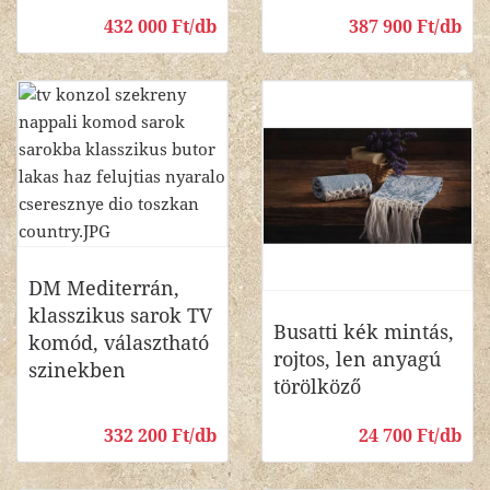
432 000 Ft/db
387 900 Ft/db
DM Mediterrán,
klasszikus sarok TV
Busatti kék mintás,
komód, választható
rojtos, len anyagú
szinekben
törölköző
332 200 Ft/db
24 700 Ft/db