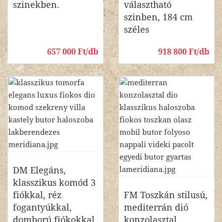
szinekben.
választható
szinben, 184 cm
széles
657 000 Ft/db
918 800 Ft/db
DM Elegáns,
klasszikus komód 3
fiókkal, réz
FM Toszkán stilusú,
fogantyúkkal,
mediterrán dió
domború fiókokkal
konzolasztal,