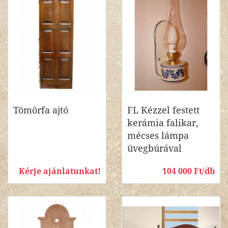
Tömörfa ajtó
FL Kézzel festett
kerámia falikar,
mécses lámpa
üvegbúrával
Kérje ajánlatunkat!
104 000 Ft/db