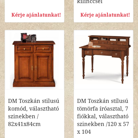
kilinccsel
Kérje ajánlatunkat!
Kérje ajánlatunkat!
DM Toszkán stilusú
DM Toszkán stílusú
komód, választható
tömörfa íróasztal, 7
szinekben /
fiókkal, választható
82x41x84cm
szinekben /120 x 57
x 104