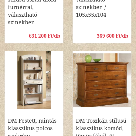
furnérral,
szinekben /
választható
105x55x104
szinekben
631 200 Ft/db
369 600 Ft/db
DM Festett, mintás
DM Toszkán stílusú
klasszikus polcos
klasszikus komód,
szekrény,
tömör fából, öt