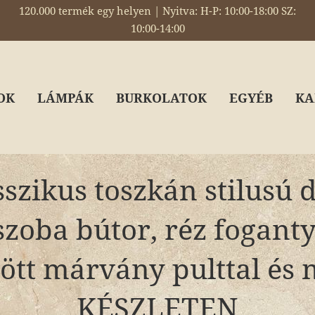
120.000 termék egy helyen | Nyitva: H-P: 10:00-18:00 SZ:
10:00-14:00
OK
LÁMPÁK
BURKOLATOK
EGYÉB
KA
szikus toszkán stilusú d
zoba bútor, réz fogant
ött márvány pulttal és 
KÉSZLETEN