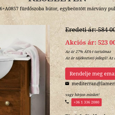
A0857 fürdőszoba bútor, egybeöntött márvány pult
Eredeti ár: 584 0
Akciós ár: 523 0
Az ár 27% ÁFA-t tartalmaz
Az ár tájékoztató jellegű! Az 
Rendelje meg ema
mediterran@lameri
vagy hívjon minket!
+36 1 336 2080