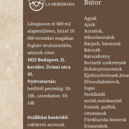
Bútor
Ágyak
Látogasson el 600 m2
Ajtók
Asztalok,
alapterületen, közel 10
étkezőasztalok
000 terméket magában
Bárpult, bárasztal
foglaló áruházunkba,
Bárszék
aminek címe:
Bárszekrény
1023 Budapest, II.
Bortartó szekrények
kerület, Ürömi utca
Dohányzóasztalok
45.
Éjjeliszekrények,kisa
Nyitvatartás:
Előszobabútorok,
fogas
hétfőtől péntekig: 10-
Fésülködő
18h, szombaton: 10-
asztal,sminkasztal
14h
Fotelek, puffok,
ottománok
Szállítási határidő:
Fürdőszoba bútorok
raktárról azonnal,
Íróasztalok,