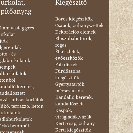
urkolat,
Kiegészítő
Építőanyag
Boros kiegészítők
Csapok, zuhanyszettek
0mm vastag gres
Dekorációs elemek
urkolat
Előszobabútorok,
jtók
fogas
lgerendák
Étkészletek,
otto - és
evőeszközök
églaburkolatok
Fali díszek
sempék
Fürdőszoba
alburkolatok
kiegészítők
etonból
Gyertyatartók,
andalló keretek,
mécsestartók
andallószett
Kandalló keretek,
ovácsoltvas korlátok
kandallószett
űkő, terrazzo, beton
Kaspók,
urkolatok
virágládák,vázák
adlóburkolatok
Kerti csap, zuhany
érkő betonból
Kerti kiegészítők
etőcserepek