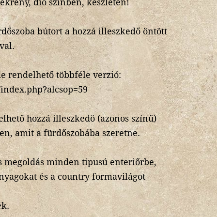
ekrény, dió szinben, készleten!
rdőszoba bútort a hozzá illeszkedő öntött
val.
e rendelhető többféle verzió:
u/index.php?alcsop=59
lhető hozzá illeszkedö (azonos színű)
en, amit a fürdőszobába szeretne.
s megoldás minden tipusú enteriőrbe,
anyagokat és a country formavilágot
ék.