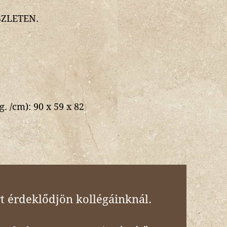
ZLETEN.
g. /cm):
90 x 59 x 82
t érdeklődjön kollégáinknál.