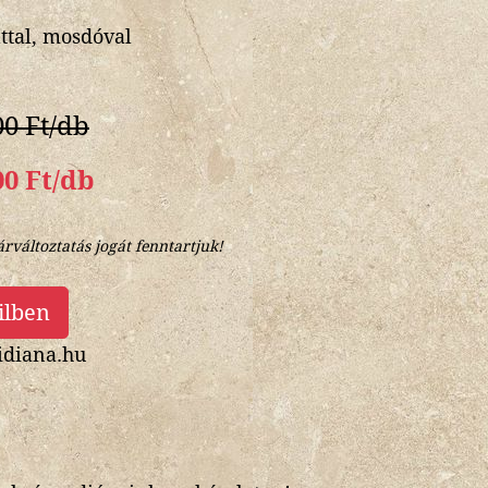
tal, mosdóval
00 Ft/db
00 Ft/db
árváltoztatás jogát fenntartjuk!
ilben
diana.hu