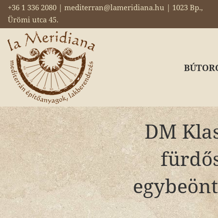
+36 1 336 2080 | mediterran@lameridiana.hu | 1023 Bp.,
Ürömi utca 45.
BÚTOR
DM Klas
fürdős
egybeönt