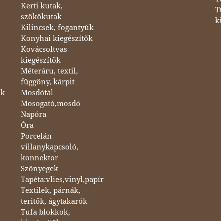
Kerti kutak,
T
szökőkutak
k
Kilincsek, fogantyúk
Konyhai kiegészítők
Kovácsoltvas
kiegészítők
Méteráru, textil,
függöny, kárpit
ok
Mosdótál
Mosogató,mosdó
Napóra
Óra
Porcelán
villanykapcsoló,
konnektor
Szőnyegek
Tapéta:vlies,vinyl,papír
Textilek, párnák,
teritők, ágytakarók
Tufa blokkok,