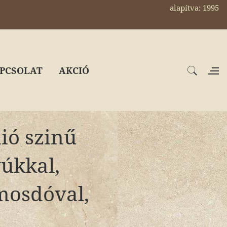
alapítva: 1995
PCSOLAT
AKCIÓ
ió szinű
yúkkal,
mosdóval,