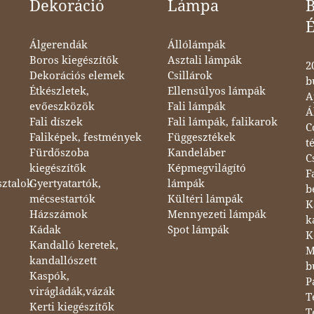
Dekoráció
Lámpa
B
Álgerendák
Állólámpák
Boros kiegészítők
Asztali lámpák
2
Dekorációs elemek
Csillárok
b
Étkészletek,
Ellensúlyos lámpák
A
evőeszközök
Fali lámpák
Á
Fali díszek
Fali lámpák, falikarok
C
Faliképek, festmények
Függesztékek
t
Fürdőszoba
Kandeláber
C
kiegészítők
Képmegvilágító
F
sztalok
Gyertyatartók,
lámpák
b
mécsestartók
Kültéri lámpák
K
Házszámok
Mennyezeti lámpák
k
Kádak
Spot lámpák
K
Kandalló keretek,
M
kandallószett
b
Kaspók,
P
virágládák,vázák
T
Kerti kiegészítők
T