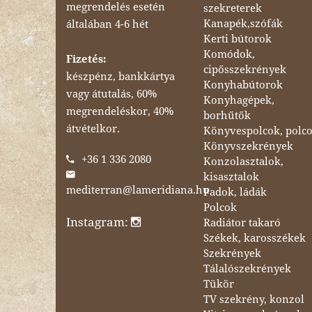
megrendelés esetén
szekreterek
Kanapék,szófák
általában 4-6 hét
Kerti bútorok
Komódok,
Fizetés:
cipősszekrények
készpénz, bankkártya
Konyhabútorok
vagy átutalás, 60%
Konyhagépek,
megrendeléskor, 40%
borhűtők
átvételkor.
Könyvespolcok, polc
Könyvszekrények
+36 1 336 2080
Konzolasztalok,
kisasztalok
mediterran@lameridiana.hu
Padok, ládák
Polcok
Instagram:
Radiátor takaró
Székek, karosszékek
Szekrények
Tálalószekrények
Tükör
TV szekrény, konzol