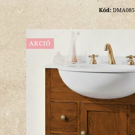
Kód:
DMA0856+
AKCIÓ