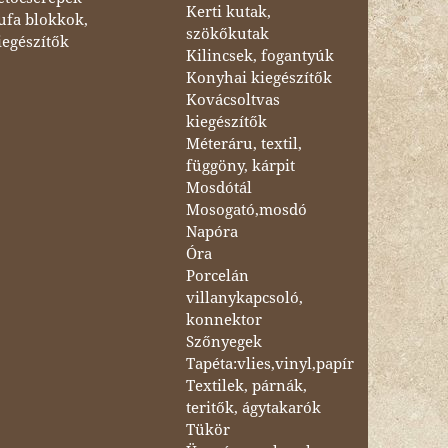
Kerti kutak,
ufa blokkok,
szökőkutak
iegészítők
Kilincsek, fogantyúk
Konyhai kiegészítők
Kovácsoltvas
kiegészítők
Méteráru, textil,
függöny, kárpit
Mosdótál
Mosogató,mosdó
Napóra
Óra
Porcelán
villanykapcsoló,
konnektor
Szőnyegek
Tapéta:vlies,vinyl,papír
Textilek, párnák,
teritők, ágytakarók
Tükör