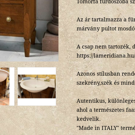
Tömörfa fürdőszoba sz
Az ár tartalmazza a fü
márvány pultot mosdó
A csap nem tartozék, d
https://lameridiana.h
Azonos stílusban rende
szekrény,szék és mind
Autentikus, különlege
ahol a természetes fa
kedvelik.
"Made in ITALY" term