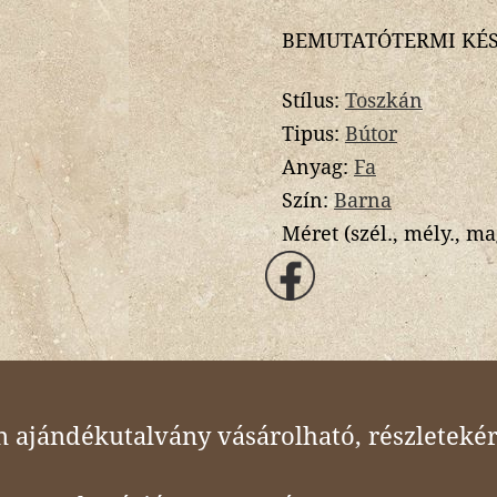
BEMUTATÓTERMI KÉS
Stílus:
Toszkán
Tipus:
Bútor
Anyag:
Fa
Szín:
Barna
Méret (szél., mély., ma
ajándékutalvány vásárolható, részletekér