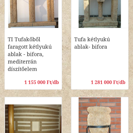
TI Tufakőből
Tufa kétlyukú
faragott kétlyukú
ablak- bifora
ablak - bifora,
mediterrán
díszítőelem
1 155 000 Ft/db
1 281 000 Ft/db