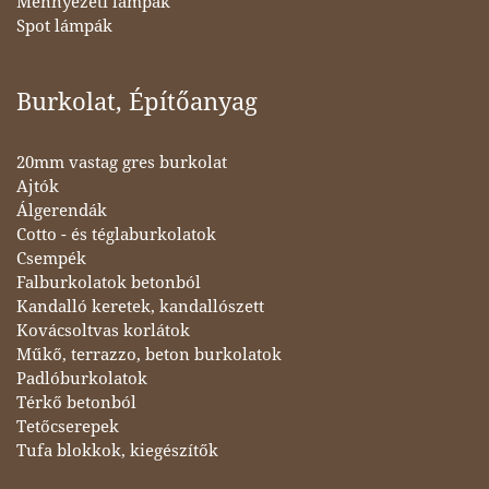
Mennyezeti lámpák
Spot lámpák
Burkolat, Építőanyag
20mm vastag gres burkolat
Ajtók
Álgerendák
Cotto - és téglaburkolatok
Csempék
Falburkolatok betonból
Kandalló keretek, kandallószett
Kovácsoltvas korlátok
Műkő, terrazzo, beton burkolatok
Padlóburkolatok
Térkő betonból
Tetőcserepek
Tufa blokkok, kiegészítők