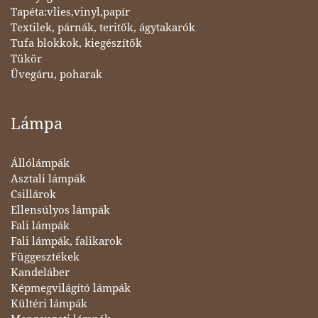
Tapéta:vlies,vinyl,papír
Textilek, párnák, teritők, ágytakarók
Tufa blokkok, kiegészítők
Tükör
Üvegáru, poharak
Lámpa
Állólámpák
Asztali lámpák
Csillárok
Ellensúlyos lámpák
Fali lámpák
Fali lámpák, falikarok
Függesztékek
Kandeláber
Képmegvilágító lámpák
Kültéri lámpák