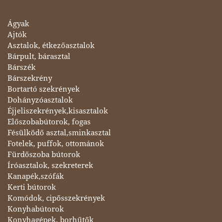
Ágyak
Ajtók
Asztalok, étkezőasztalok
Bárpult, bárasztal
Bárszék
Bárszekrény
Bortartó szekrények
Dohányzóasztalok
Éjjeliszekrények,kisasztalok
Előszobabútorok, fogas
Fésülködő asztal,sminkasztal
Fotelek, puffok, ottománok
Fürdőszoba bútorok
Íróasztalok, szekreterek
Kanapék,szófák
Kerti bútorok
Komódok, cipősszekrények
Konyhabútorok
Konyhagépek, borhűtők