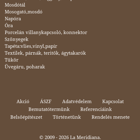
Mosdótál
Mosogató,mosdó
Napóra
Óra
Porcelán villanykapcsoló, konnektor
Szőnyegek
Tapéta:vlies,vinyl,papír
Textilek, párnák, teritők, ágytakarók
Tükör
Üvegáru, poharak
Akció
ÁSZF
Adatvédelem
Kapcsolat
Bemutatótermünk
Referenciáink
Belsőépítészet
Történetünk
Rendelés menete
© 2009 -
2026 La Meridiana.