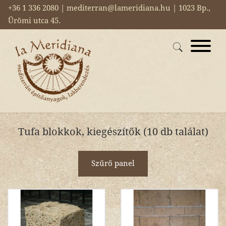
+36 1 336 2080 | mediterran@lameridiana.hu | 1023 Bp.,
Ürömi utca 45.
Tufa blokkok, kiegészítők (10 db találat)
Szűrő panel