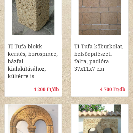
TI Tufa blokk
TI Tufa kőburkolat,
kerités, borospince,
belsőépitészeti
házfal
falra, padlóra
kialakításához,
37x11x7 cm
kültérre is
4 200 Ft/db
4 700 Ft/db