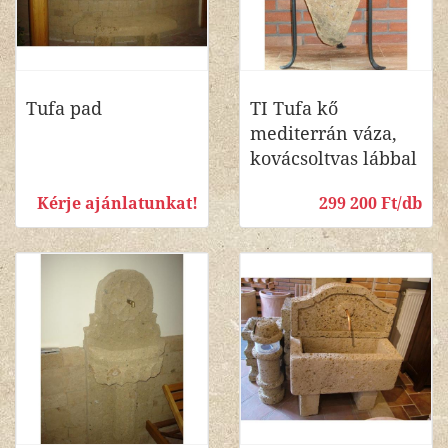
Tufa pad
TI Tufa kő
mediterrán váza,
kovácsoltvas lábbal
Kérje ajánlatunkat!
299 200 Ft/db