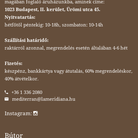
magában foglaló áruházunkba, aminek címe:
1023 Budapest, II. kerület, Ürömi utca 45.
Nyitvatartás:
hétfőtől péntekig: 10-18h, szombaton: 10-14h
Szállítási határidő:
raktárról azonnal, megrendelés esetén általában 4-6 hét
Fizetés:
készpénz, bankkártya vagy átutalás, 60% megrendeléskor,
40% átvételkor.
+36 1 336 2080
mediterran@lameridiana.hu
Instagram:
Bútor