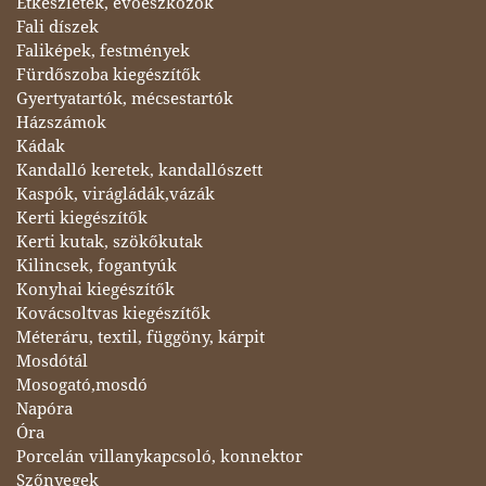
Étkészletek, evőeszközök
Fali díszek
Faliképek, festmények
Fürdőszoba kiegészítők
Gyertyatartók, mécsestartók
Házszámok
Kádak
Kandalló keretek, kandallószett
Kaspók, virágládák,vázák
Kerti kiegészítők
Kerti kutak, szökőkutak
Kilincsek, fogantyúk
Konyhai kiegészítők
Kovácsoltvas kiegészítők
Méteráru, textil, függöny, kárpit
Mosdótál
Mosogató,mosdó
Napóra
Óra
Porcelán villanykapcsoló, konnektor
Szőnyegek