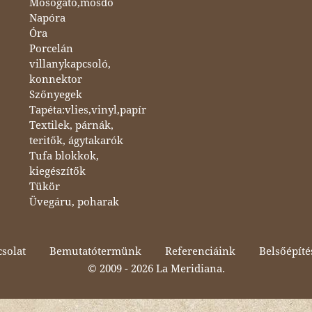
Mosogató,mosdó
Napóra
Óra
Porcelán
villanykapcsoló,
konnektor
Szőnyegek
Tapéta:vlies,vinyl,papír
Textilek, párnák,
teritők, ágytakarók
Tufa blokkok,
kiegészítők
Tükör
Üvegáru, poharak
solat
Bemutatótermünk
Referenciáink
Belsőépíté
© 2009 -
2026 La Meridiana.