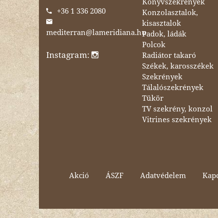
Könyvszekrények
+36 1 336 2080
Konzolasztalok,
kisasztalok
mediterran@lameridiana.hu
Padok, ládák
Polcok
Instagram:
Radiátor takaró
Székek, karosszékek
Szekrények
Tálalószekrények
Tükör
TV szekrény, konzol
Vitrines szekrények
Akció
ÁSZF
Adatvédelem
Kapc