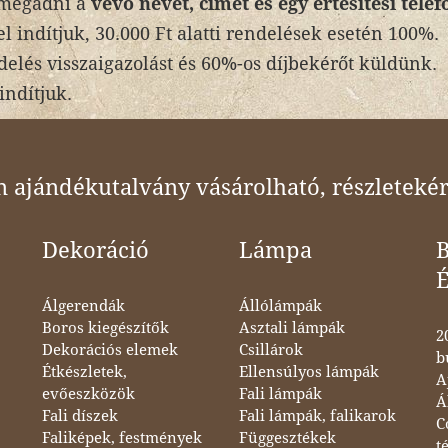
 megadni a
vevő nevét, címét és egy értesítési tel
l indítjuk, 30.000 Ft alatti rendelések esetén 100%.
elés visszaigazolást és 60%-os díjbekérőt küldünk.
indítjuk.
ajándékutalvány vásárolható, részletekér
Dekoráció
Lámpa
B
Álgerendák
Állólámpák
Boros kiegészítők
Asztali lámpák
2
Dekorációs elemek
Csillárok
b
Étkészletek,
Ellensúlyos lámpák
A
evőeszközök
Fali lámpák
Á
Fali díszek
Fali lámpák, falikarok
C
Faliképek, festmények
Függesztékek
t