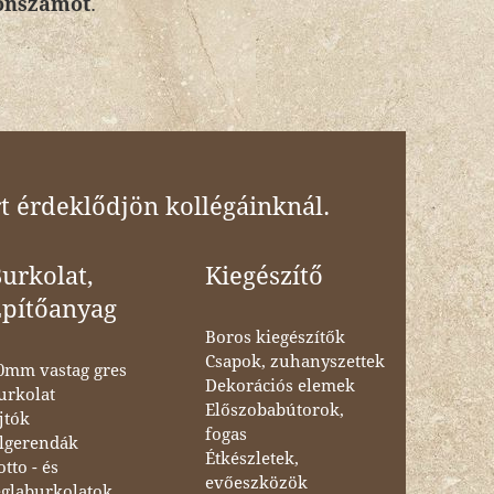
efonszámot
.
t érdeklődjön kollégáinknál.
urkolat,
Kiegészítő
Építőanyag
Boros kiegészítők
Csapok, zuhanyszettek
0mm vastag gres
Dekorációs elemek
urkolat
Előszobabútorok,
jtók
fogas
lgerendák
Étkészletek,
otto - és
evőeszközök
églaburkolatok