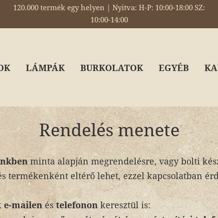
120.000 termék egy helyen | Nyitva: H-P: 10:00-18:00 SZ:
10:00-14:00
OK
LÁMPÁK
BURKOLATOK
EGYÉB
KA
Rendelés menete
ünkben
minta alapján megrendelésre, vagy bolti kész
s termékenként eltérő lehet, ezzel kapcsolatban ér
k
e-mailen
és
telefonon
keresztül is: