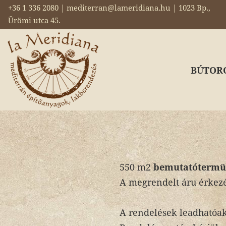
+36 1 336 2080 | mediterran@lameridiana.hu | 1023 Bp.,
Ürömi utca 45.
BÚTOR
550 m2
bemutatóterm
A megrendelt áru érkezé
A rendelések leadhatóa