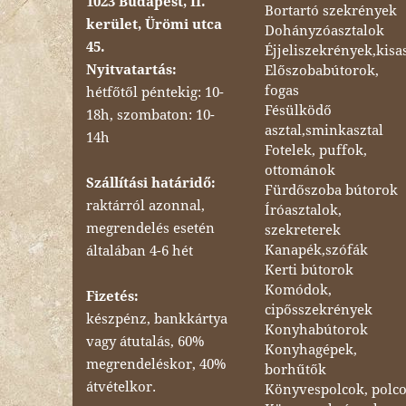
1023 Budapest, II.
Bortartó szekrények
kerület, Ürömi utca
Dohányzóasztalok
45.
Éjjeliszekrények,kisa
Nyitvatartás:
Előszobabútorok,
fogas
hétfőtől péntekig: 10-
Fésülködő
18h, szombaton: 10-
asztal,sminkasztal
14h
Fotelek, puffok,
ottománok
Szállítási határidő:
Fürdőszoba bútorok
raktárról azonnal,
Íróasztalok,
megrendelés esetén
szekreterek
Kanapék,szófák
általában 4-6 hét
Kerti bútorok
Komódok,
Fizetés:
cipősszekrények
készpénz, bankkártya
Konyhabútorok
vagy átutalás, 60%
Konyhagépek,
megrendeléskor, 40%
borhűtők
átvételkor.
Könyvespolcok, polc