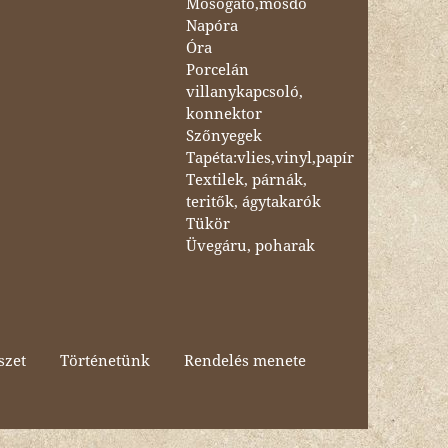
Mosogató,mosdó
Napóra
Óra
Porcelán
villanykapcsoló,
konnektor
Szőnyegek
Tapéta:vlies,vinyl,papír
Textilek, párnák,
teritők, ágytakarók
Tükör
Üvegáru, poharak
szet
Történetünk
Rendelés menete