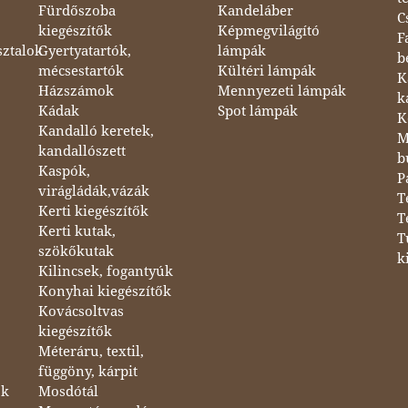
Fürdőszoba
Kandeláber
C
kiegészítők
Képmegvilágító
F
sztalok
Gyertyatartók,
lámpák
b
mécsestartók
Kültéri lámpák
K
Házszámok
Mennyezeti lámpák
k
Kádak
Spot lámpák
K
Kandalló keretek,
M
kandallószett
b
Kaspók,
P
virágládák,vázák
T
Kerti kiegészítők
T
Kerti kutak,
T
szökőkutak
k
Kilincsek, fogantyúk
Konyhai kiegészítők
Kovácsoltvas
kiegészítők
Méteráru, textil,
függöny, kárpit
ok
Mosdótál