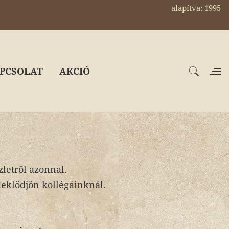
alapítva: 1995
PCSOLAT
AKCIÓ
letről azonnal.
deklődjön kollégáinknál.