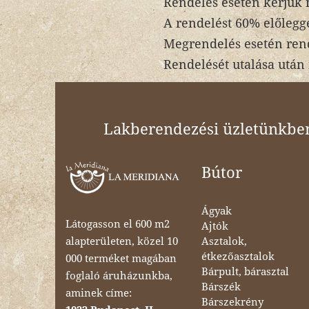
Rendelés esetén kérjük
A rendelést 60% előlegge
Megrendelés esetén rend
Rendelését utalása után 
Lakberendezési üzletünkben 
Bútor
Ágyak
Látogasson el 600 m2
Ajtók
Asztalok,
alapterületen, közel 10
étkezőasztalok
000 terméket magában
Bárpult, bárasztal
foglaló áruházunkba,
Bárszék
aminek címe:
Bárszekrény