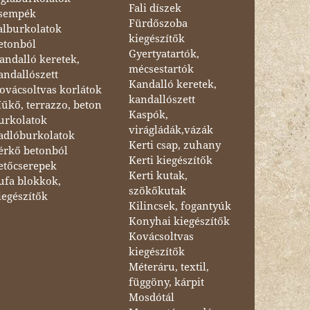
Fali díszek
sempék
Fürdőszoba
alburkolatok
kiegészítők
etonból
Gyertyatartók,
andalló keretek,
mécsestartók
andallószett
Kandalló keretek,
ovácsoltvas korlátok
kandallószett
űkő, terrazzo, beton
Kaspók,
urkolatok
virágládák,vázák
adlóburkolatok
Kerti csap, zuhany
érkő betonból
Kerti kiegészítők
etőcserepek
Kerti kutak,
ufa blokkok,
szökőkutak
iegészítők
Kilincsek, fogantyúk
Konyhai kiegészítők
Kovácsoltvas
kiegészítők
Méteráru, textil,
függöny, kárpit
Mosdótál