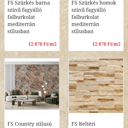
FS Szürkés barna
FS Szürkés homok
színű fagyálló
színű fagyálló
falburkolat
falburkolat
mediterrán
mediterrán
stllusban
stllusban
12 870 Ft/m2
12 870 Ft/m2
FS Country stilusú
FS Beltéri