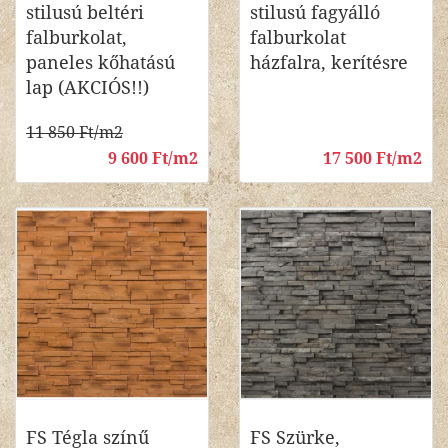
stilusú beltéri
stilusú fagyálló
falburkolat,
falburkolat
paneles kőhatású
házfalra, kerítésre
lap (AKCIÓS!!)
11 850 Ft/m2
9 600 Ft/m2
17 500 Ft/m2
FS Tégla színű
FS Szürke,