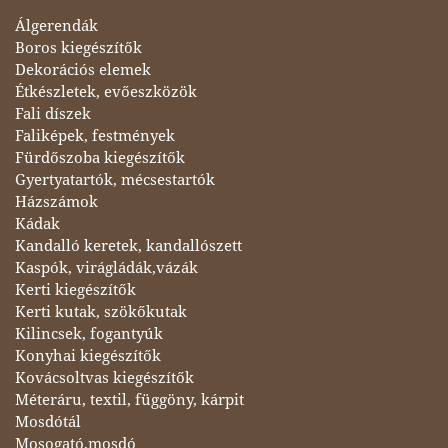
Álgerendák
Boros kiegészítők
Dekorációs elemek
Étkészletek, evőeszközök
Fali díszek
Faliképek, festmények
Fürdőszoba kiegészítők
Gyertyatartók, mécsestartók
Házszámok
Kádak
Kandalló keretek, kandallószett
Kaspók, virágládák,vázák
Kerti kiegészítők
Kerti kutak, szökőkutak
Kilincsek, fogantyúk
Konyhai kiegészítők
Kovácsoltvas kiegészítők
Méteráru, textil, függöny, kárpit
Mosdótál
Mosogató,mosdó