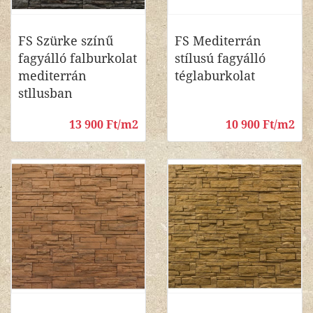
FS Szürke színű
FS Mediterrán
fagyálló falburkolat
stílusú fagyálló
mediterrán
téglaburkolat
stllusban
13 900 Ft/m2
10 900 Ft/m2