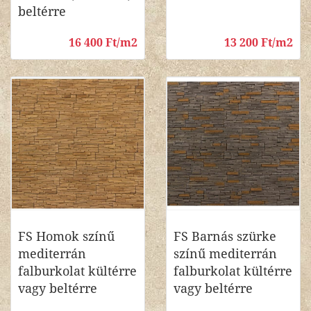
beltérre
16 400 Ft/m2
13 200 Ft/m2
FS Homok színű
FS Barnás szürke
mediterrán
színű mediterrán
falburkolat kültérre
falburkolat kültérre
vagy beltérre
vagy beltérre