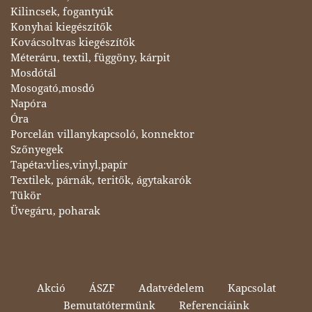
Kilincsek, fogantyúk
Konyhai kiegészítők
Kovácsoltvas kiegészítők
Méteráru, textil, függöny, kárpit
Mosdótál
Mosogató,mosdó
Napóra
Óra
Porcelán villanykapcsoló, konnektor
Szőnyegek
Tapéta:vlies,vinyl,papír
Textilek, párnák, teritők, ágytakarók
Tükör
Üvegáru, poharak
Akció
ÁSZF
Adatvédelem
Kapcsolat
Bemutatótermünk
Referenciáink