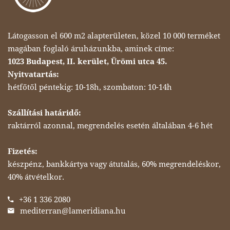
Látogasson el 600 m2 alapterületen, közel 10 000 terméket
magában foglaló áruházunkba, aminek címe:
1023 Budapest, II. kerület, Ürömi utca 45.
Nyitvatartás:
hétfőtől péntekig: 10-18h, szombaton: 10-14h
Szállítási határidő:
raktárról azonnal, megrendelés esetén általában 4-6 hét
Fizetés:
készpénz, bankkártya vagy átutalás, 60% megrendeléskor,
40% átvételkor.
+36 1 336 2080
mediterran@lameridiana.hu