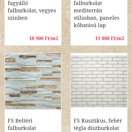
fagyálló
falburkolat
falburkolat, vegyes
mediterrán
szinben
stilusban, paneles
kőhatású lap
18 900 Ft/m2
11 800 Ft/m2
FS Beltéri
FS Rusztikus, fehér
falburkolat
tégla díszburkolat