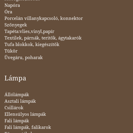
Napóra
Óra
Porcelán villanykapcsoló, konnektor
Szőnyegek
Tapéta:vlies,vinyl,papír
Textilek, párnák, teritők, ágytakarók
Tufa blokkok, kiegészítők
Tükör
Üvegáru, poharak
Lámpa
Állólámpák
Asztali lámpák
Csillárok
Ellensúlyos lámpák
Fali lámpák
Fali lámpák, falikarok