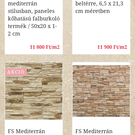
mediterrán
beltérre, 6,5 x 21,3
stilusban, paneles
cm méretben
kőhatású falburkoló
termék / 50x20 x 1-
2 cm
11 800 Ft/m2
11 900 Ft/m2
AKCIÓ
FS Mediterrán
FS Mediterrán