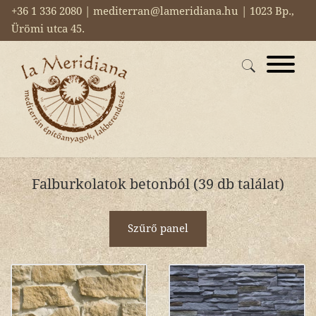
+36 1 336 2080 | mediterran@lameridiana.hu | 1023 Bp.,
Ürömi utca 45.
Falburkolatok betonból (39 db találat)
Szűrő panel