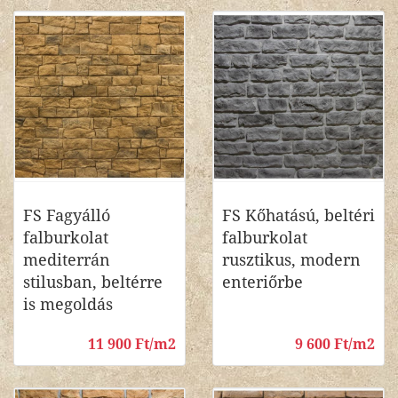
FS Fagyálló
FS Kőhatású, beltéri
falburkolat
falburkolat
mediterrán
rusztikus, modern
stilusban, beltérre
enteriőrbe
is megoldás
11 900 Ft/m2
9 600 Ft/m2