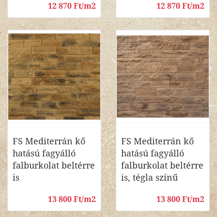
12 870 Ft/m2
12 870 Ft/m2
FS Mediterrán kő
FS Mediterrán kő
hatású fagyálló
hatású fagyálló
falburkolat beltérre
falburkolat beltérre
is
is, tégla színű
13 800 Ft/m2
13 800 Ft/m2