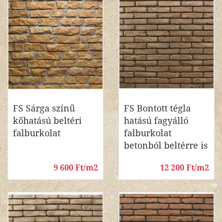
FS Sárga színű
FS Bontott tégla
kőhatású beltéri
hatású fagyálló
falburkolat
falburkolat
betonból beltérre is
9 600 Ft/m2
12 200 Ft/m2