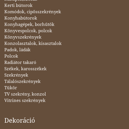
Kerti bútorok
Komódok, cipősszekrények
Konyhabútorok
Konyhagépek, borhűtők
Könyvespolcok, polcok
Könyvszekrények
Konzolasztalok, kisasztalok
Padok, ládák
Polcok
Radiátor takaró
Székek, karosszékek
Szekrények
Tálalószekrények
Tükör
TV szekrény, konzol
Vitrines szekrények
Dekoráció