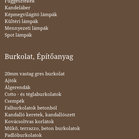
Függesztékek
Kandeláber
Képmegvilágító lámpák
Kültéri lámpák
Mennyezeti lámpák
Spot lámpák
Burkolat, Építőanyag
20mm vastag gres burkolat
Ajtók
Álgerendák
Cotto - és téglaburkolatok
Csempék
Falburkolatok betonból
Kandalló keretek, kandallószett
Kovácsoltvas korlátok
Műkő, terrazzo, beton burkolatok
Padlóburkolatok