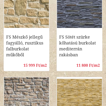
FS Mészkő jellegű
FS Sötét szürke
fagyálló, rusztikus
kőhatású burkolat
falburkolat
mediterrán
műkőből
rakásban
15 999 Ft/m2
11 800 Ft/m2