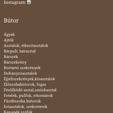
Instagram:
Bútor
Ágyak
Ajtók
Asztalok, étkezőasztalok
Bárpult, bárasztal
Bárszék
Bárszekrény
Bortartó szekrények
Dohányzóasztalok
Éjjeliszekrények,kisasztalok
Előszobabútorok, fogas
Fésülködő asztal,sminkasztal
Fotelek, puffok, ottománok
Fürdőszoba bútorok
Íróasztalok, szekreterek
Kanapék,szófák