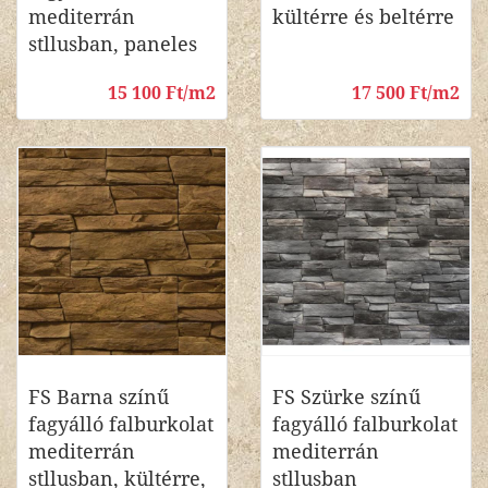
mediterrán
kültérre és beltérre
stllusban, paneles
15 100 Ft/m2
17 500 Ft/m2
FS Barna színű
FS Szürke színű
fagyálló falburkolat
fagyálló falburkolat
mediterrán
mediterrán
stllusban, kültérre,
stllusban