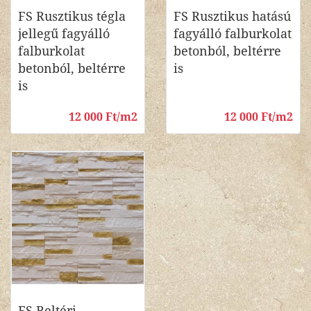
FS Rusztikus tégla
FS Rusztikus hatású
jellegű fagyálló
fagyálló falburkolat
falburkolat
betonból, beltérre
betonból, beltérre
is
is
12 000 Ft/m2
12 000 Ft/m2
FS Beltéri