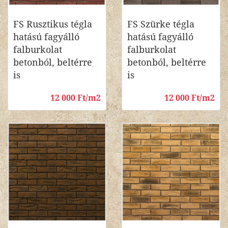
FS Rusztikus tégla
FS Szürke tégla
hatású fagyálló
hatású fagyálló
falburkolat
falburkolat
betonból, beltérre
betonból, beltérre
is
is
12 000 Ft/m2
12 000 Ft/m2