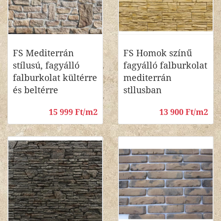
FS Mediterrán
FS Homok színű
stílusú, fagyálló
fagyálló falburkolat
falburkolat kültérre
mediterrán
és beltérre
stllusban
15 999 Ft/m2
13 900 Ft/m2