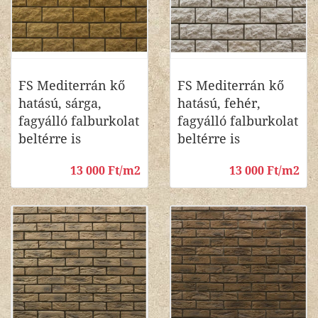
FS Mediterrán kő
FS Mediterrán kő
hatású, sárga,
hatású, fehér,
fagyálló falburkolat
fagyálló falburkolat
beltérre is
beltérre is
13 000 Ft/m2
13 000 Ft/m2