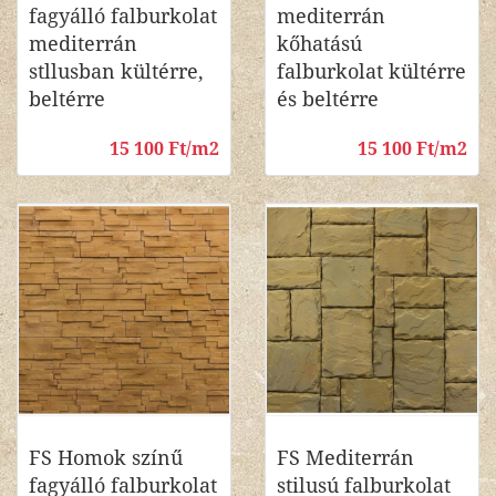
fagyálló falburkolat
mediterrán
mediterrán
kőhatású
stllusban kültérre,
falburkolat kültérre
beltérre
és beltérre
15 100 Ft/m2
15 100 Ft/m2
FS Homok színű
FS Mediterrán
fagyálló falburkolat
stilusú falburkolat