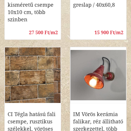
kisméretű csempe
greslap / 40x60,8
10x10 cm, több
szinben
27 500 Ft/m2
15 900 Ft/m2
CI Tégla hatású fali
IM Vörös kerámia
csempe, rusztikus
falikar, réz állitható
szélekkel, vöröses
szerkezettel, több