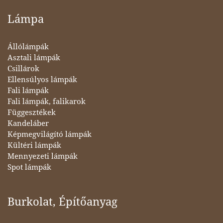
Lámpa
Állólámpák
Asztali lámpák
Csillárok
Ellensúlyos lámpák
Fali lámpák
Fali lámpák, falikarok
Függesztékek
Kandeláber
Képmegvilágító lámpák
Kültéri lámpák
Mennyezeti lámpák
Spot lámpák
Burkolat, Építőanyag