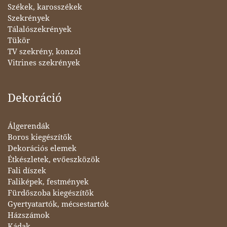
Székek, karosszékek
Szekrények
Tálalószekrények
Tükör
TV szekrény, konzol
Vitrines szekrények
Dekoráció
Álgerendák
Boros kiegészítők
Dekorációs elemek
Étkészletek, evőeszközök
Fali díszek
Faliképek, festmények
Fürdőszoba kiegészítők
Gyertyatartók, mécsestartók
Házszámok
Kádak