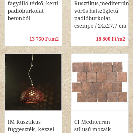
fagyálló térkő, kerti
Rusztikus,mediterrán
padlóburkolat
vörös hatszögletű
betonból
padlóburkolat,
csempe / 24x27,7 cm
13 750 Ft/m2
18 800 Ft/m2
IM Rusztikus
CI Mediterrán
függeszték, kézzel
stílusú mozaik