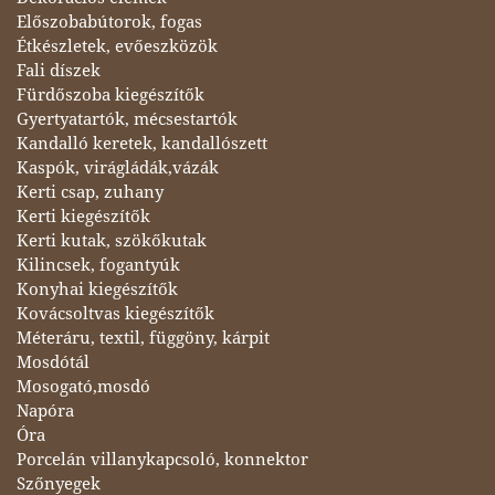
Előszobabútorok, fogas
Étkészletek, evőeszközök
Fali díszek
Fürdőszoba kiegészítők
Gyertyatartók, mécsestartók
Kandalló keretek, kandallószett
Kaspók, virágládák,vázák
Kerti csap, zuhany
Kerti kiegészítők
Kerti kutak, szökőkutak
Kilincsek, fogantyúk
Konyhai kiegészítők
Kovácsoltvas kiegészítők
Méteráru, textil, függöny, kárpit
Mosdótál
Mosogató,mosdó
Napóra
Óra
Porcelán villanykapcsoló, konnektor
Szőnyegek