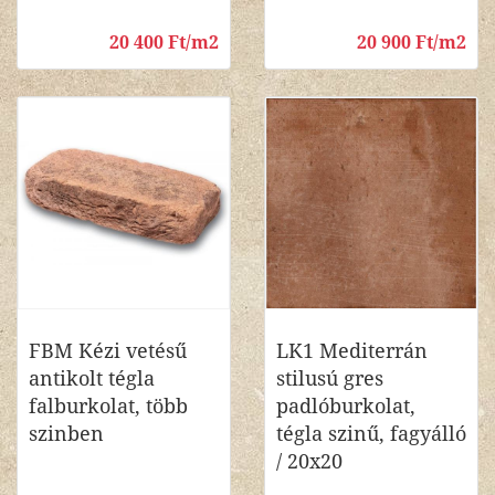
20 400 Ft/m2
20 900 Ft/m2
FBM Kézi vetésű
LK1 Mediterrán
antikolt tégla
stilusú gres
falburkolat, több
padlóburkolat,
szinben
tégla szinű, fagyálló
/ 20x20