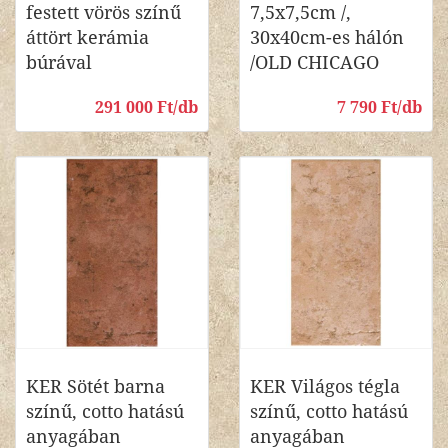
festett vörös színű
7,5x7,5cm /,
áttört kerámia
30x40cm-es hálón
búrával
/OLD CHICAGO
291 000 Ft/db
7 790 Ft/db
KER Sötét barna
KER Világos tégla
színű, cotto hatású
színű, cotto hatású
anyagában
anyagában