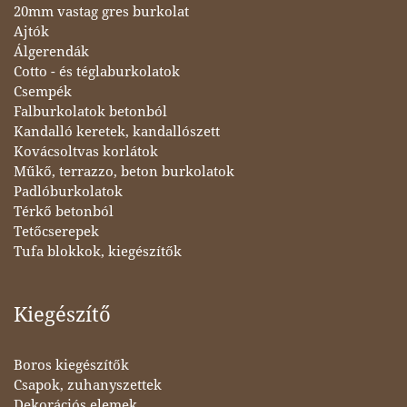
20mm vastag gres burkolat
Ajtók
Álgerendák
Cotto - és téglaburkolatok
Csempék
Falburkolatok betonból
Kandalló keretek, kandallószett
Kovácsoltvas korlátok
Műkő, terrazzo, beton burkolatok
Padlóburkolatok
Térkő betonból
Tetőcserepek
Tufa blokkok, kiegészítők
Kiegészítő
Boros kiegészítők
Csapok, zuhanyszettek
Dekorációs elemek