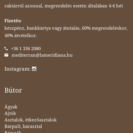
raktárról azonnal, megrendelés esetén általában 4-6 hét
Fizetés:
készpénz, bankkártya vagy átutalás, 60% megrendeléskor,
40% átvételkor.
+36 1 336 2080
mediterran@lameridiana.hu
Instagram:
Bútor
Ágyak
Ajtók
Asztalok, étkezőasztalok
Bárpult, bárasztal