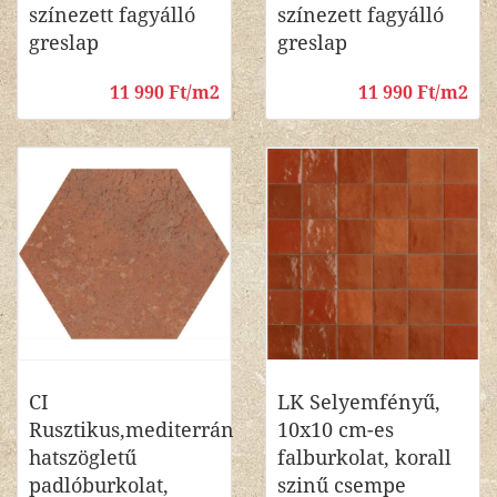
színezett fagyálló
színezett fagyálló
greslap
greslap
11 990 Ft/m2
11 990 Ft/m2
CI
LK Selyemfényű,
Rusztikus,mediterrán
10x10 cm-es
hatszögletű
falburkolat, korall
padlóburkolat,
szinű csempe