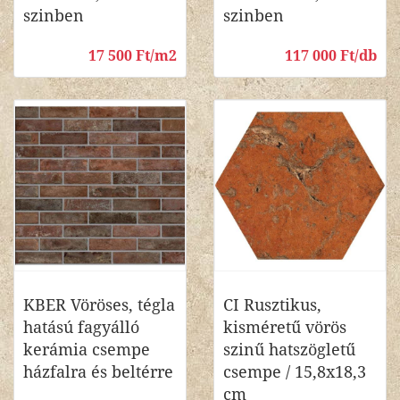
szinben
szinben
17 500 Ft/m2
117 000 Ft/db
KBER Vöröses, tégla
CI Rusztikus,
hatású fagyálló
kisméretű vörös
kerámia csempe
szinű hatszögletű
házfalra és beltérre
csempe / 15,8x18,3
cm