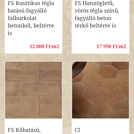
FS Rusztikus tégla
FS Hatszögletű,
hatású fagyálló
vörös tégla színű,
falburkolat
fagyálló beton
betonból, beltérre
térkő beltérre is
is
12 000 Ft/m2
17 990 Ft/m2
FS Kőhatású,
CI