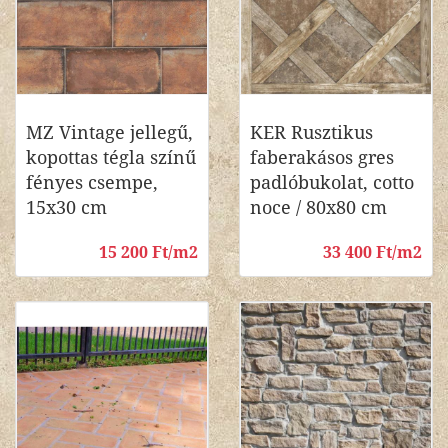
MZ Vintage jellegű,
KER Rusztikus
kopottas tégla színű
faberakásos gres
fényes csempe,
padlóbukolat, cotto
15x30 cm
noce / 80x80 cm
15 200 Ft/m2
33 400 Ft/m2