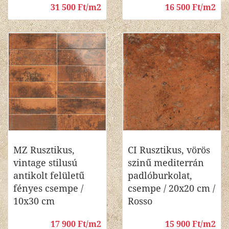
31 500 Ft/m2
16 500 Ft/m2
MZ Rusztikus,
CI Rusztikus, vörös
vintage stilusú
szinű mediterrán
antikolt felületű
padlóburkolat,
fényes csempe /
csempe / 20x20 cm /
10x30 cm
Rosso
17 900 Ft/m2
15 900 Ft/m2