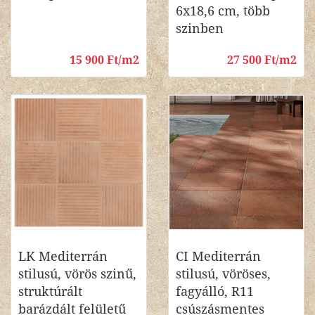
6x18,6 cm, több
szinben
15 900 Ft/m2
27 500 Ft/m2
LK Mediterrán
CI Mediterrán
stilusú, vörös szinű,
stilusú, vöröses,
struktúrált
fagyálló, R11
barázdált felületű
csúszásmentes