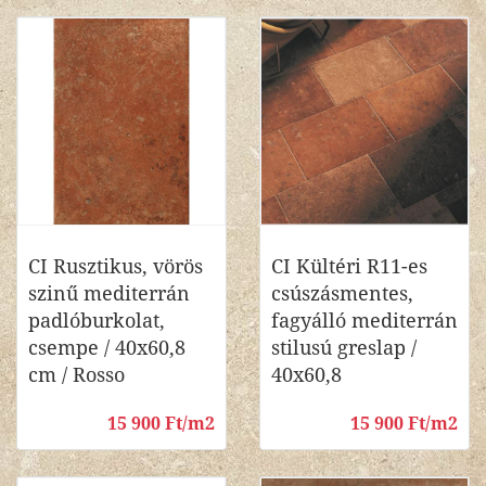
CI Rusztikus, vörös
CI Kültéri R11-es
szinű mediterrán
csúszásmentes,
padlóburkolat,
fagyálló mediterrán
csempe / 40x60,8
stilusú greslap /
cm / Rosso
40x60,8
15 900 Ft/m2
15 900 Ft/m2