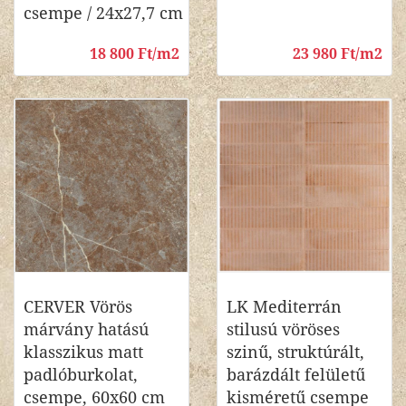
csempe / 24x27,7 cm
18 800 Ft/m2
23 980 Ft/m2
CERVER Vörös
LK Mediterrán
márvány hatású
stilusú vöröses
klasszikus matt
szinű, struktúrált,
padlóburkolat,
barázdált felületű
csempe, 60x60 cm
kisméretű csempe