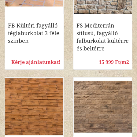
FB Kültéri fagyálló
FS Mediterrán
téglaburkolat 3 féle
stílusú, fagyálló
szinben
falburkolat kültérre
és beltérre
Kérje ajánlatunkat!
15 999 Ft/m2