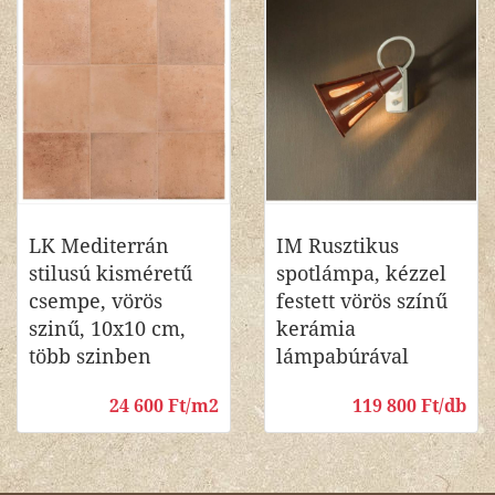
LK Mediterrán
IM Rusztikus
stilusú kisméretű
spotlámpa, kézzel
csempe, vörös
festett vörös színű
szinű, 10x10 cm,
kerámia
több szinben
lámpabúrával
24 600 Ft/m2
119 800 Ft/db