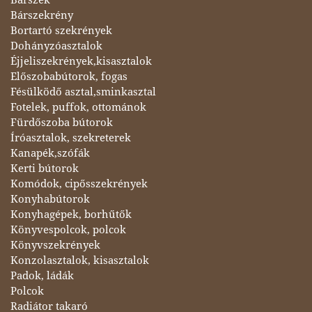
Bárszék
Bárszekrény
Bortartó szekrények
Dohányzóasztalok
Éjjeliszekrények,kisasztalok
Előszobabútorok, fogas
Fésülködő asztal,sminkasztal
Fotelek, puffok, ottománok
Fürdőszoba bútorok
Íróasztalok, szekreterek
Kanapék,szófák
Kerti bútorok
Komódok, cipősszekrények
Konyhabútorok
Konyhagépek, borhűtők
Könyvespolcok, polcok
Könyvszekrények
Konzolasztalok, kisasztalok
Padok, ládák
Polcok
Radiátor takaró