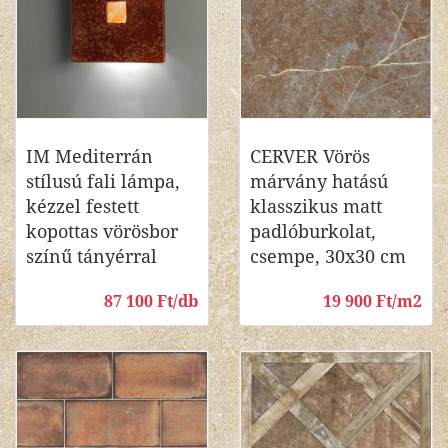
IM Mediterrán
CERVER Vörös
stílusú fali lámpa,
márvány hatású
kézzel festett
klasszikus matt
kopottas vörösbor
padlóburkolat,
színű tányérral
csempe, 30x30 cm
87 100 Ft/db
19 900 Ft/m2