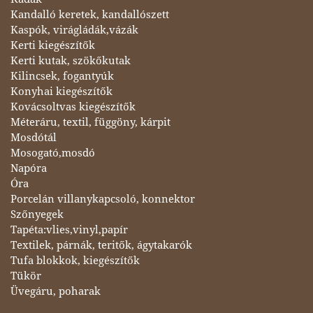
Kandalló keretek, kandallószett
Kaspók, virágládák,vázák
Kerti kiegészítők
Kerti kutak, szökőkutak
Kilincsek, fogantyúk
Konyhai kiegészítők
Kovácsoltvas kiegészítők
Méteráru, textil, függöny, kárpit
Mosdótál
Mosogató,mosdó
Napóra
Óra
Porcelán villanykapcsoló, konnektor
Szőnyegek
Tapéta:vlies,vinyl,papír
Textilek, párnák, teritők, ágytakarók
Tufa blokkok, kiegészítők
Tükör
Üvegáru, poharak