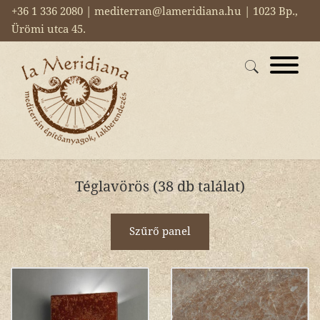
+36 1 336 2080 | mediterran@lameridiana.hu | 1023 Bp.,
Ürömi utca 45.
Téglavörös (38 db találat)
Szűrő panel