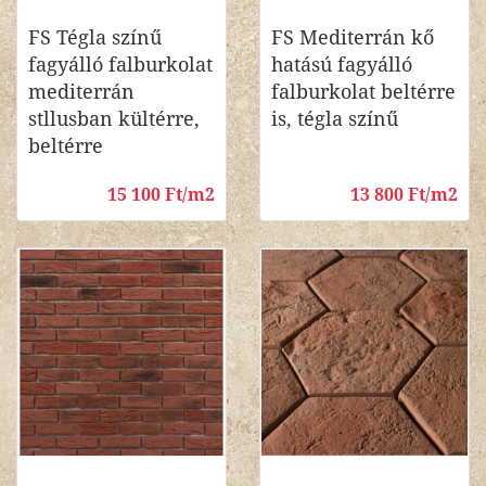
FS Tégla színű
FS Mediterrán kő
fagyálló falburkolat
hatású fagyálló
mediterrán
falburkolat beltérre
stllusban kültérre,
is, tégla színű
beltérre
15 100 Ft/m2
13 800 Ft/m2