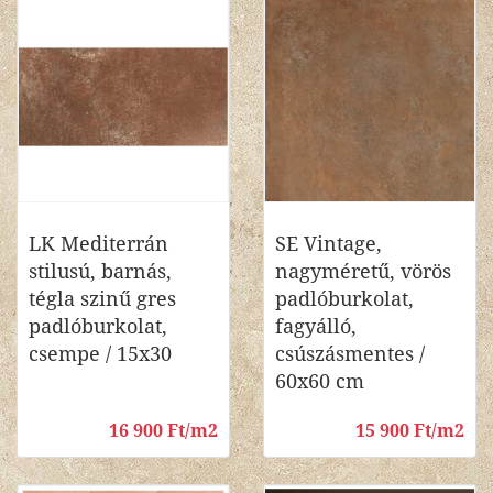
LK Mediterrán
SE Vintage,
stilusú, barnás,
nagyméretű, vörös
tégla szinű gres
padlóburkolat,
padlóburkolat,
fagyálló,
csempe / 15x30
csúszásmentes /
60x60 cm
16 900 Ft/m2
15 900 Ft/m2