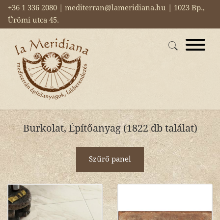
+36 1 336 2080 | mediterran@lameridiana.hu | 1023 Bp.,
Ürömi utca 45.
Burkolat, Építőanyag (1822 db találat)
Szűrő panel