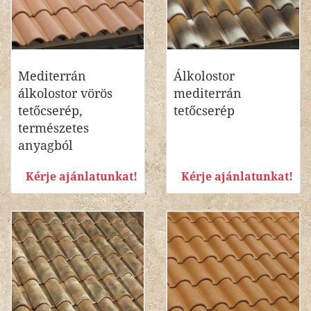
Mediterrán
Álkolostor
álkolostor vörös
mediterrán
tetőcserép,
tetőcserép
természetes
anyagból
Kérje ajánlatunkat!
Kérje ajánlatunkat!