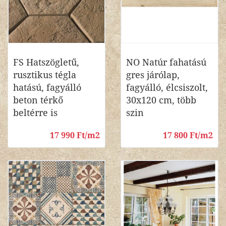
FS Hatszögletű,
NO Natúr fahatású
rusztikus tégla
gres járólap,
hatású, fagyálló
fagyálló, élcsiszolt,
beton térkő
30x120 cm, több
beltérre is
szin
17 990 Ft/m2
17 800 Ft/m2