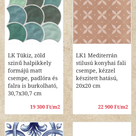
LK Tükiz, zöld
LK1 Mediterrán
szinű halpikkely
stilusú konyhai fali
formájú matt
csempe, kézzel
csempe, padlóra és
készitett hatású,
falra is burkolható,
20x20 cm
30,7x30,7 cm
19 300 Ft/m2
22 900 Ft/m2