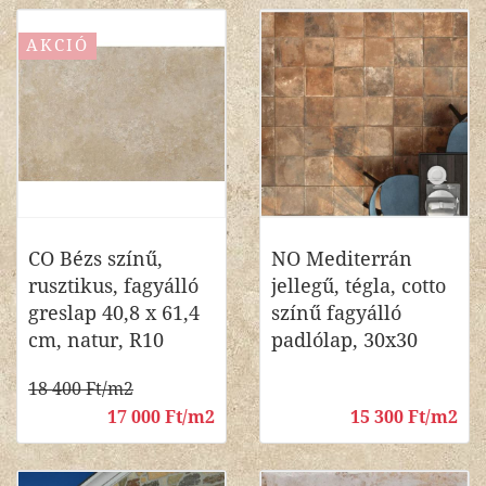
AKCIÓ
CO Bézs színű,
NO Mediterrán
rusztikus, fagyálló
jellegű, tégla, cotto
greslap 40,8 x 61,4
színű fagyálló
cm, natur, R10
padlólap, 30x30
18 400 Ft/m2
17 000 Ft/m2
15 300 Ft/m2