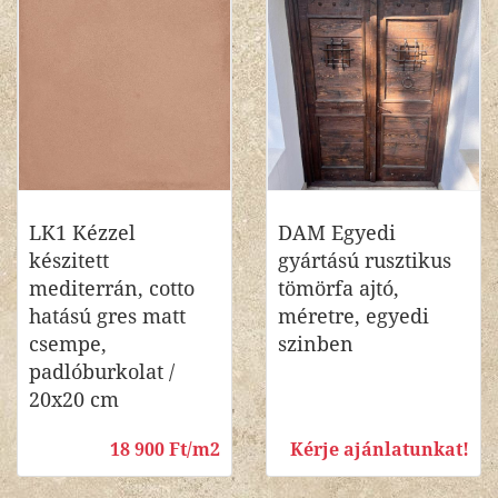
LK1 Kézzel
DAM Egyedi
készitett
gyártású rusztikus
mediterrán, cotto
tömörfa ajtó,
hatású gres matt
méretre, egyedi
csempe,
szinben
padlóburkolat /
20x20 cm
18 900 Ft/m2
Kérje ajánlatunkat!