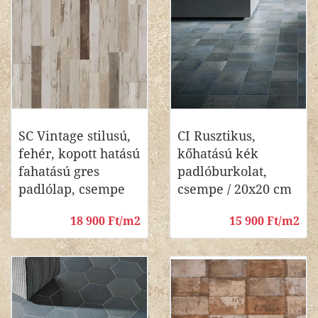
SC Vintage stilusú,
CI Rusztikus,
fehér, kopott hatású
kőhatású kék
fahatású gres
padlóburkolat,
padlólap, csempe
csempe / 20x20 cm
18 900 Ft/m2
15 900 Ft/m2