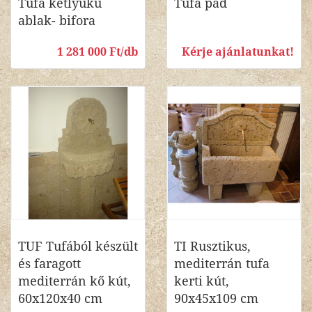
Tufa kétlyukú
Tufa pad
ablak- bifora
1 281 000 Ft/db
Kérje ajánlatunkat!
TUF Tufából készült
TI Rusztikus,
és faragott
mediterrán tufa
mediterrán kő kút,
kerti kút,
60x120x40 cm
90x45x109 cm