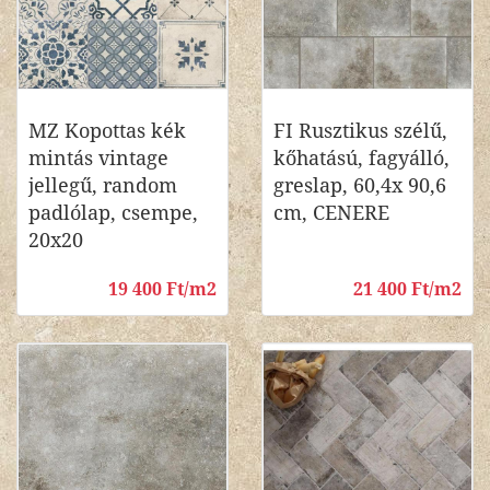
MZ Kopottas kék
FI Rusztikus szélű,
mintás vintage
kőhatású, fagyálló,
jellegű, random
greslap, 60,4x 90,6
padlólap, csempe,
cm, CENERE
20x20
19 400 Ft/m2
21 400 Ft/m2