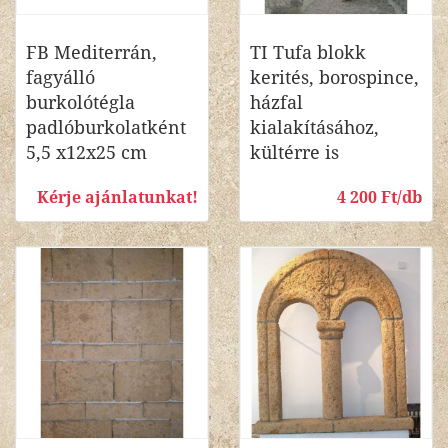
FB Mediterrán,
TI Tufa blokk
fagyálló
kerités, borospince,
burkolótégla
házfal
padlóburkolatként
kialakításához,
5,5 x12x25 cm
kültérre is
Kérje ajánlatunkat!
4 200 Ft/db