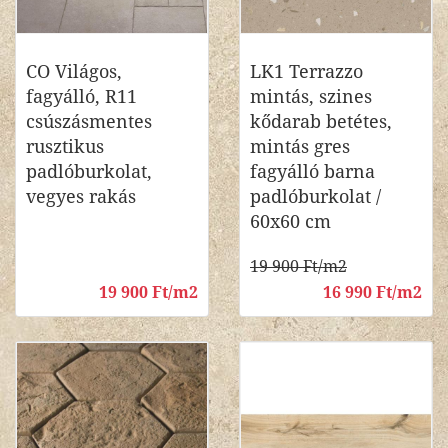
CO Világos,
LK1 Terrazzo
fagyálló, R11
mintás, szines
csúszásmentes
kődarab betétes,
rusztikus
mintás gres
padlóburkolat,
fagyálló barna
vegyes rakás
padlóburkolat /
60x60 cm
19 900 Ft/m2
19 900 Ft/m2
16 990 Ft/m2