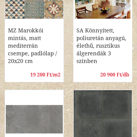
MZ Marokkói
SA Könnyített,
mintás, matt
poliuretán anyagú,
mediterrán
élethű, rusztikus
csempe, padlólap /
álgerendák 3
20x20 cm
színben
19 200 Ft/m2
20 900 Ft/db