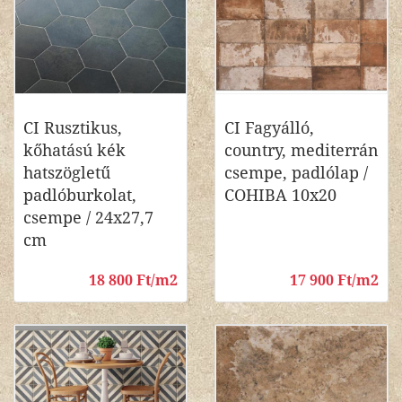
CI Rusztikus,
CI Fagyálló,
kőhatású kék
country, mediterrán
hatszögletű
csempe, padlólap /
padlóburkolat,
COHIBA 10x20
csempe / 24x27,7
cm
18 800 Ft/m2
17 900 Ft/m2