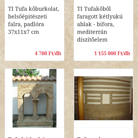
TI Tufa kőburkolat,
TI Tufakőből
belsőépitészeti
faragott kétlyukú
falra, padlóra
ablak - bifora,
37x11x7 cm
mediterrán
díszítőelem
4 700 Ft/db
1 155 000 Ft/db