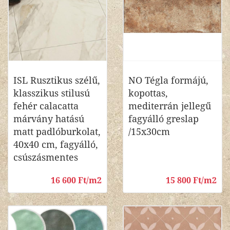
ISL Rusztikus szélű,
NO Tégla formájú,
klasszikus stilusú
kopottas,
fehér calacatta
mediterrán jellegű
márvány hatású
fagyálló greslap
matt padlóburkolat,
/15x30cm
40x40 cm, fagyálló,
csúszásmentes
16 600 Ft/m2
15 800 Ft/m2