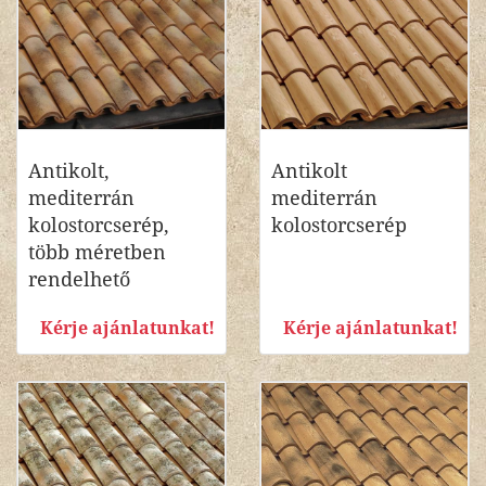
Antikolt,
Antikolt
mediterrán
mediterrán
kolostorcserép,
kolostorcserép
több méretben
rendelhető
Kérje ajánlatunkat!
Kérje ajánlatunkat!