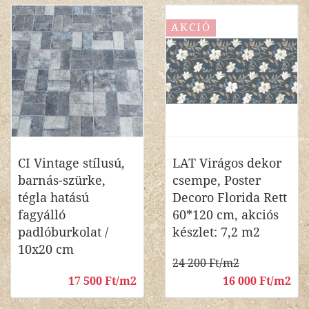
AKCIÓ
CI Vintage stílusú,
LAT Virágos dekor
barnás-szürke,
csempe, Poster
tégla hatású
Decoro Florida Rett
fagyálló
60*120 cm, akciós
padlóburkolat /
készlet: 7,2 m2
10x20 cm
24 200 Ft/m2
17 500 Ft/m2
16 000 Ft/m2