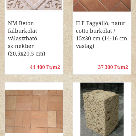
NM Beton
ILF Fagyálló, natur
falburkolat
cotto burkolat /
választható
15x30 cm (14-16 cm
színekben
vastag)
(20,5x20,5 cm)
41 400 Ft/m2
37 300 Ft/m2