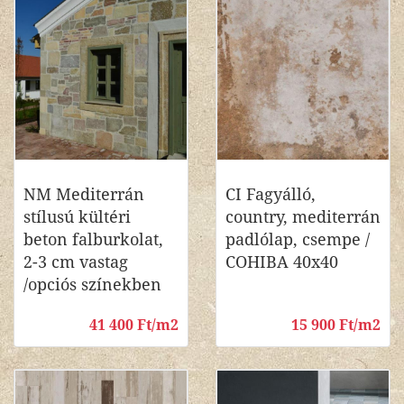
NM Mediterrán
CI Fagyálló,
stílusú kültéri
country, mediterrán
beton falburkolat,
padlólap, csempe /
2-3 cm vastag
COHIBA 40x40
/opciós színekben
41 400 Ft/m2
15 900 Ft/m2