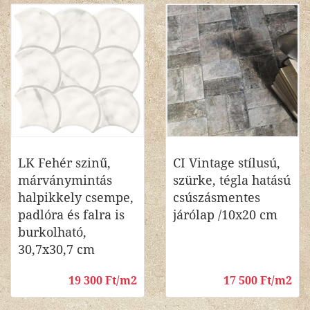
LK Fehér szinű,
CI Vintage stílusú,
márványmintás
szürke, tégla hatású
halpikkely csempe,
csúszásmentes
padlóra és falra is
járólap /10x20 cm
burkolható,
30,7x30,7 cm
19 300 Ft/m2
17 500 Ft/m2