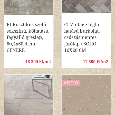
FI Rusztikus szélű,
CI Vintage tégla
sokszínű, kőhatású,
hatású burkolat,
fagyálló greslap,
csúszásmentes
60,4x60,4 cm
járólap / SOHO
CENERE
10X20 CM
18 300 Ft/m2
17 500 Ft/m2
AKCIÓ