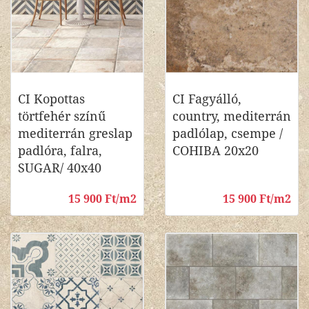
CI Kopottas
CI Fagyálló,
törtfehér színű
country, mediterrán
mediterrán greslap
padlólap, csempe /
padlóra, falra,
COHIBA 20x20
SUGAR/ 40x40
15 900 Ft/m2
15 900 Ft/m2