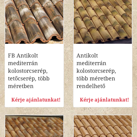
FB Antikolt
Antikolt
mediterrán
mediterrán
kolostorcserép,
kolostorcserép,
tetőcserép, több
több méretben
méretben
rendelhető
Kérje ajánlatunkat!
Kérje ajánlatunkat!