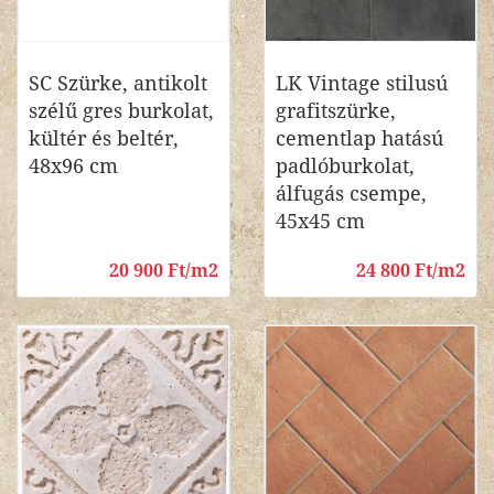
SC Szürke, antikolt
LK Vintage stilusú
szélű gres burkolat,
grafitszürke,
kültér és beltér,
cementlap hatású
48x96 cm
padlóburkolat,
álfugás csempe,
45x45 cm
20 900 Ft/m2
24 800 Ft/m2