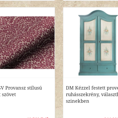
V Provansz stílusú
DM Kézzel festett prov
t szövet
ruhásszekrény, választ
szinekben