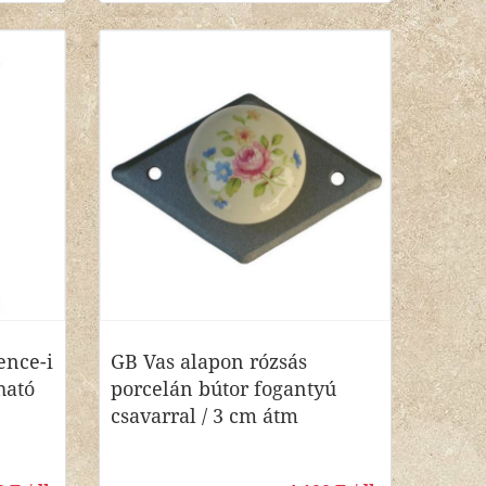
ence-i
GB Vas alapon rózsás
ható
porcelán bútor fogantyú
csavarral / 3 cm átm