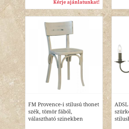
Kérje ajánlatunkat!
FM Provence-i stilusú thonet
ADSL 
szék, tömör fából,
szürk
választható szinekben
stilu