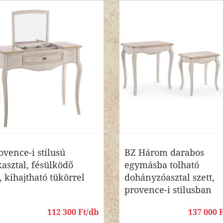
ovence-i stilusú
BZ Három darabos
asztal, fésülködő
egymásba tolható
, kihajtható tükörrel
dohányzóasztal szett,
provence-i stilusban
112 300 Ft/db
137 000 F