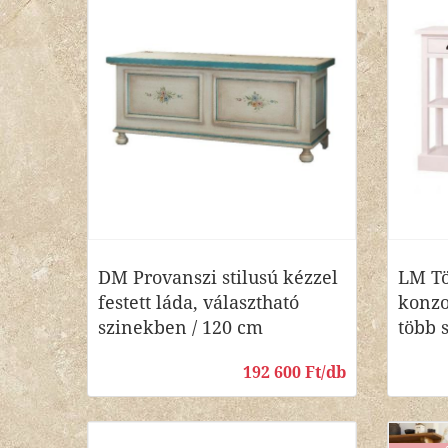
DM Provanszi stilusú kézzel
LM Tö
festett láda, választható
konzo
szinekben / 120 cm
több 
192 600 Ft/db