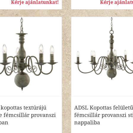
Kérje ajánlatunkat!
Kérje ajánlat
kopottas textúrájú
ADSL Kopottas felületű
e fémcsillár provanszi
fémcsillár provanszi st
sban
nappaliba