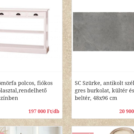
mörfa polcos, fiókos
SC Szürke, antikolt szé
lasztal,rendelhető
gres burkolat, kültér é
színben
beltér, 48x96 cm
197 000 Ft/db
20 90