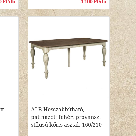
0 Ft/db
4 100 Ft/db
tt
ALB Hosszabbítható,
patinázott fehér, provanszi
stílusú kőris asztal, 160/210