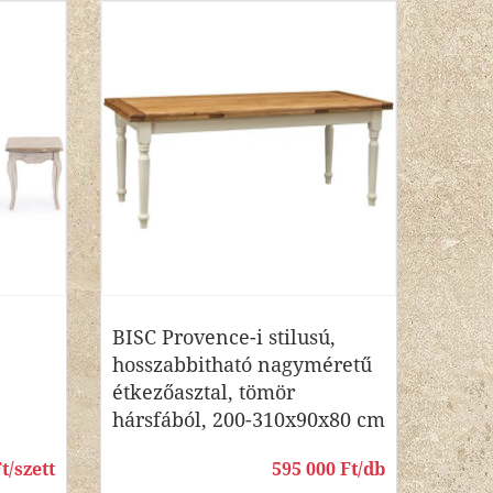
BISC Provence-i stilusú,
hosszabbitható nagyméretű
étkezőasztal, tömör
hársfából, 200-310x90x80 cm
t/szett
595 000 Ft/db