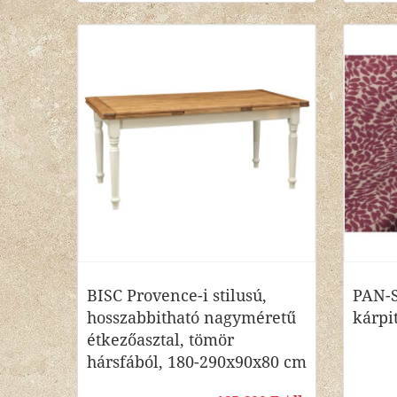
BISC Provence-i stilusú,
PAN-S
hosszabbitható nagyméretű
kárpi
étkezőasztal, tömör
hársfából, 180-290x90x80 cm