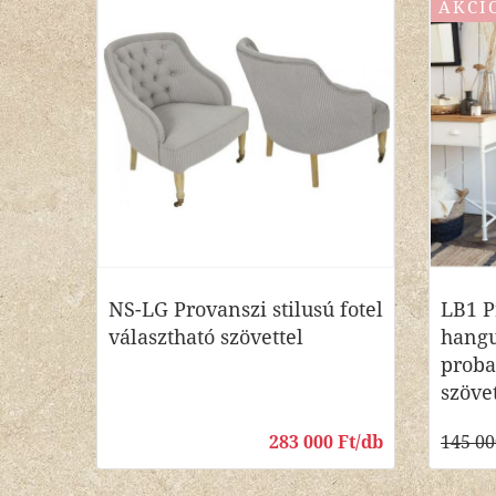
AKCI
NS-LG Provanszi stilusú fotel
LB1 P
választható szövettel
hangu
proba
szöve
283 000 Ft/db
145 00