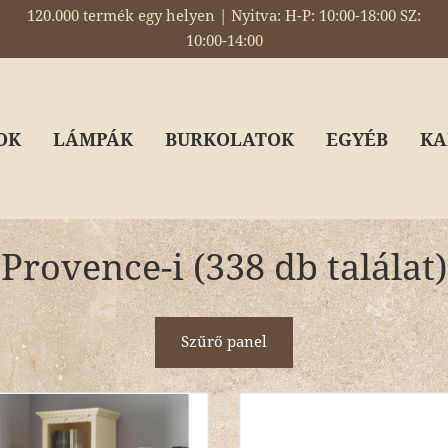
120.000 termék egy helyen | Nyitva: H-P: 10:00-18:00 SZ:
10:00-14:00
OK
LÁMPÁK
BURKOLATOK
EGYÉB
KA
Provence-i (338 db találat)
Szűrő panel