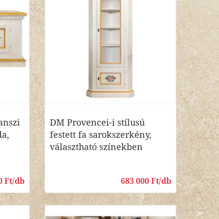
anszi
DM Provencei-i stílusú
da,
festett fa sarokszerkény,
választható színekben
0 Ft/db
683 000 Ft/db