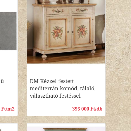
lű
DM Kézzel festett
s
mediterrán komód, tálaló,
választható festéssel
0 Ft/m2
395 000 Ft/db