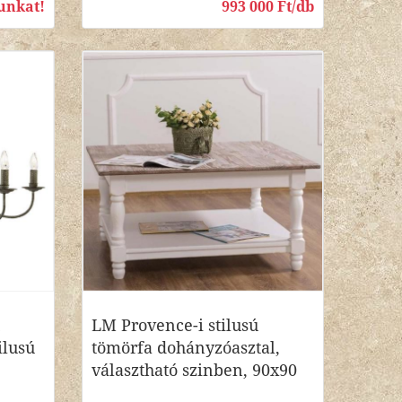
unkat!
993 000 Ft/db
LM Provence-i stilusú
ilusú
tömörfa dohányzóasztal,
választható szinben, 90x90