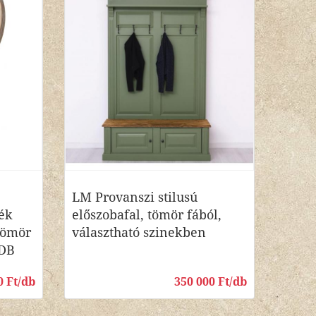
LM Provanszi stilusú
kék
előszobafal, tömör fából,
 tömör
választható szinekben
 DB
0 Ft/db
350 000 Ft/db