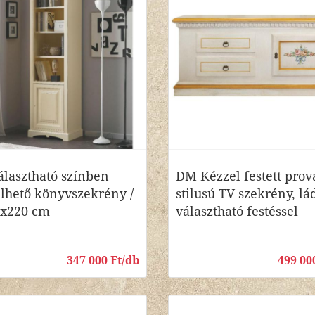
lasztható színben
DM Kézzel festett prov
lhető könyvszekrény /
stilusú TV szekrény, lá
7x220 cm
választható festéssel
347 000 Ft/db
499 00