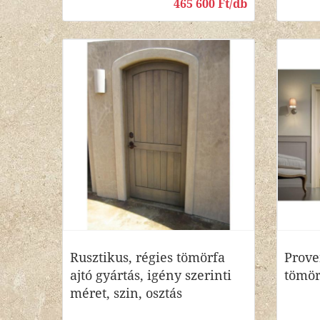
465 600 Ft/db
Rusztikus, régies tömörfa
Proven
ajtó gyártás, igény szerinti
tömör
méret, szin, osztás