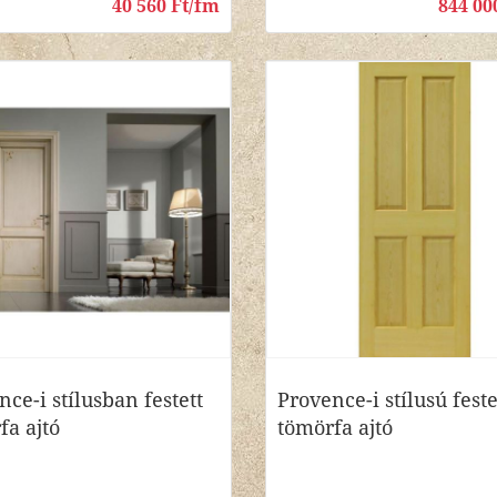
40 560 Ft/fm
844 00
ce-i stílusban festett
Provence-i stílusú feste
fa ajtó
tömörfa ajtó