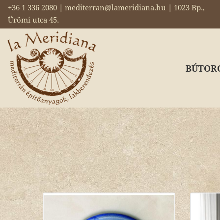
+36 1 336 2080 | mediterran@lameridiana.hu | 1023 Bp.,
Ürömi utca 45.
BÚTOR