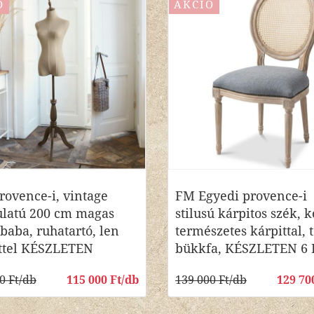
Ó
AKCIÓ
rovence-i, vintage
FM Egyedi provence-i
latú 200 cm magas
stilusú kárpitos szék, 
baba, ruhatartó, len
természetes kárpittal,
ttel KÉSZLETEN
bükkfa, KÉSZLETEN 6
0 Ft/db
115 000 Ft/db
139 000 Ft/db
129 70