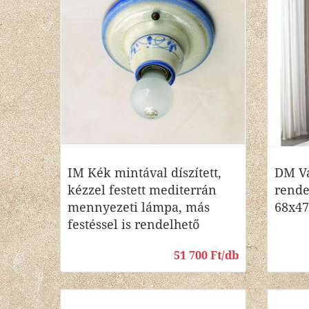
IM Kék mintával díszített,
DM Vá
kézzel festett mediterrán
rende
mennyezeti lámpa, más
68x4
festéssel is rendelhető
51 700 Ft/db