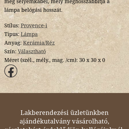
még selyemkábel, mely meghosszabbítja a
lámpa belógási hosszát.
Stílus:
Provence-i
Tipus:
Lámpa
Anyag:
Kerámia/Réz
Szín:
Választható
Méret (szél., mély., mag. /cm):
30 x 30 x 0
Lakberendezési üzletünkben
ajándékutalvány vásárolható,