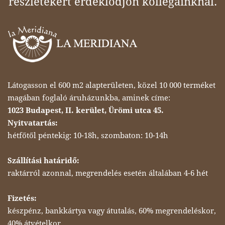
részletekért érdeklődjön kollégáinknál.
Látogasson el 600 m2 alapterületen, közel 10 000 terméket
magában foglaló áruházunkba, aminek címe:
1023 Budapest, II. kerület, Ürömi utca 45.
Nyitvatartás:
hétfőtől péntekig: 10-18h, szombaton: 10-14h
Szállítási határidő:
raktárról azonnal, megrendelés esetén általában 4-6 hét
Fizetés:
készpénz, bankkártya vagy átutalás, 60% megrendeléskor,
40% átvételkor.