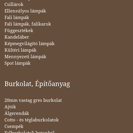
Csillárok
Ellensúlyos lámpák
Fali lámpák
Fali lámpák, falikarok
Függesztékek
Kandeláber
Képmegvilágító lámpák
Kültéri lámpák
Mennyezeti lámpák
Spot lámpák
Burkolat, Építőanyag
20mm vastag gres burkolat
Ajtók
Álgerendák
Cotto - és téglaburkolatok
Csempék
Falburkolatok betonból