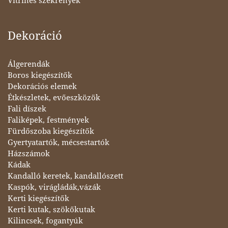
Vitrines szekrények
Dekoráció
Álgerendák
Boros kiegészítők
Dekorációs elemek
Étkészletek, evőeszközök
Fali díszek
Faliképek, festmények
Fürdőszoba kiegészítők
Gyertyatartók, mécsestartók
Házszámok
Kádak
Kandalló keretek, kandallószett
Kaspók, virágládák,vázák
Kerti kiegészítők
Kerti kutak, szökőkutak
Kilincsek, fogantyúk