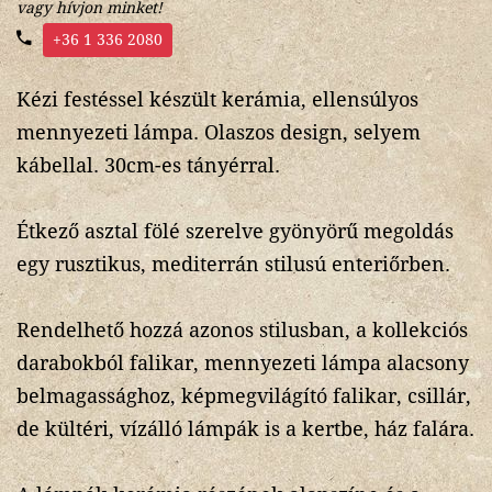
vagy hívjon minket!
+36 1 336 2080
Kézi festéssel készült kerámia, ellensúlyos
mennyezeti lámpa. Olaszos design, selyem
kábellal. 30cm-es tányérral.
Étkező asztal fölé szerelve gyönyörű megoldás
egy rusztikus, mediterrán stilusú enteriőrben.
Rendelhető hozzá azonos stilusban, a kollekciós
darabokból falikar, mennyezeti lámpa alacsony
belmagassághoz, képmegvilágító falikar, csillár,
de kültéri, vízálló lámpák is a kertbe, ház falára.