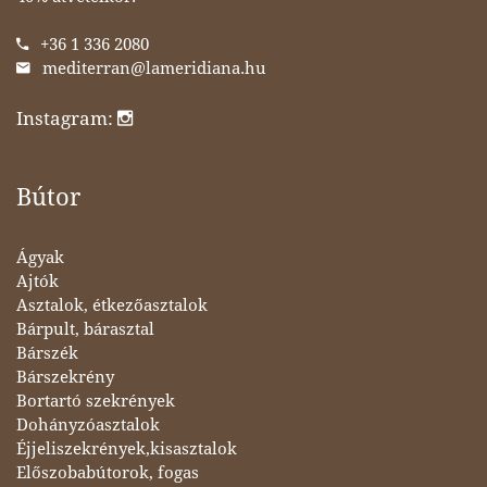
+36 1 336 2080
mediterran@lameridiana.hu
Instagram:
Bútor
Ágyak
Ajtók
Asztalok, étkezőasztalok
Bárpult, bárasztal
Bárszék
Bárszekrény
Bortartó szekrények
Dohányzóasztalok
Éjjeliszekrények,kisasztalok
Előszobabútorok, fogas