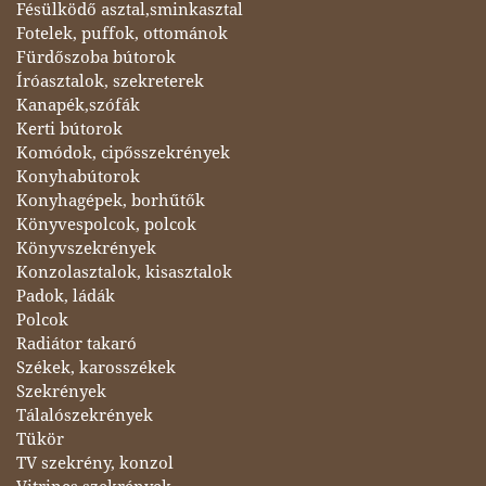
Fésülködő asztal,sminkasztal
Fotelek, puffok, ottománok
Fürdőszoba bútorok
Íróasztalok, szekreterek
Kanapék,szófák
Kerti bútorok
Komódok, cipősszekrények
Konyhabútorok
Konyhagépek, borhűtők
Könyvespolcok, polcok
Könyvszekrények
Konzolasztalok, kisasztalok
Padok, ládák
Polcok
Radiátor takaró
Székek, karosszékek
Szekrények
Tálalószekrények
Tükör
TV szekrény, konzol