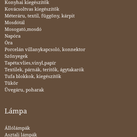
Konyhai kiegészítők
Kovácsoltvas kiegészítők
Méteráru, textil, függöny, kárpit
Mosdótál
Mosogató,mosdó
Napóra
Óra
Porcelán villanykapcsoló, konnektor
Szőnyegek
Tapéta:vlies,vinyl,papír
Textilek, párnák, teritők, ágytakarók
Tufa blokkok, kiegészítők
Tükör
Üvegáru, poharak
Lámpa
Állólámpák
Asztali lámpák