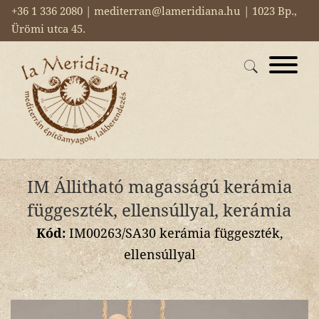
+36 1 336 2080 | mediterran@lameridiana.hu | 1023 Bp.,
Ürömi utca 45.
IM Állitható magasságú kerámia
függeszték, ellensúllyal, kerámia
Kód:
IM00263/SA30 kerámia függeszték,
ellensúllyal