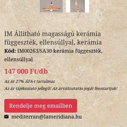
IM Állitható magasságú kerámia
függeszték, ellensúllyal, kerámia
Kód:
IM00263/SA30 kerámia függeszték,
ellensúllyal
147 000 Ft/db
Az ár 27% ÁFA-t tartalmaz
Az ár tájékoztató jellegű! Az árváltoztatás jogát fenntartjuk!
Rendelje meg emailben
mediterran@lameridiana.hu