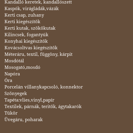
Kandalló keretek, kandallószett
Kaspók, virágládák,vázák
Kerti csap, zuhany
Kerti kiegészítők
Kerti kutak, szökőkutak
Kilincsek, fogantyúk
Konyhai kiegészítők
Kovácsoltvas kiegészítők
Méteráru, textil, függöny, kárpit
Mosdótál
Mosogató,mosdó
Napóra
Óra
Porcelán villanykapcsoló, konnektor
Szőnyegek
Tapéta:vlies,vinyl,papír
Textilek, párnák, teritők, ágytakarók
Tükör
Üvegáru, poharak