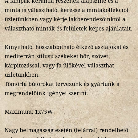
A lámpák kerámia részének alapszíne és a
minta is választható, keresse a mintakollekciót
üzletünkben vagy kérje lakberendezőinktől a
választható minták és felületek képes ajánlatait.
Kinyitható, hosszabbitható étkező asztalokat és
mediterrán stilusú székeket bőr, szövet
kárpitozással, vagy fa ülőkével választhat
üzletünkben.
Tömörfa bútorokat tervezünk és gyártunk a
megrendelőink igényei szerint.
Maximum: 1x75W
Nagy belmagasság esetén (felárral) rendelhető