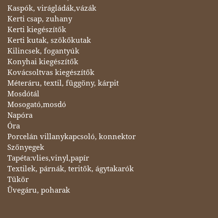
Kaspók, virágládák,vázák
Kerti csap, zuhany
Kerti kiegészítők
Kerti kutak, szökőkutak
Kilincsek, fogantyúk
Konyhai kiegészítők
Kovácsoltvas kiegészítők
Méteráru, textil, függöny, kárpit
Mosdótál
Mosogató,mosdó
Napóra
Óra
Porcelán villanykapcsoló, konnektor
Szőnyegek
Tapéta:vlies,vinyl,papír
Textilek, párnák, teritők, ágytakarók
Tükör
Üvegáru, poharak