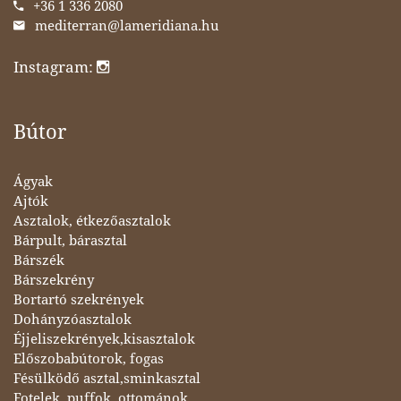
+36 1 336 2080
mediterran@lameridiana.hu
Instagram:
Bútor
Ágyak
Ajtók
Asztalok, étkezőasztalok
Bárpult, bárasztal
Bárszék
Bárszekrény
Bortartó szekrények
Dohányzóasztalok
Éjjeliszekrények,kisasztalok
Előszobabútorok, fogas
Fésülködő asztal,sminkasztal
Fotelek, puffok, ottománok