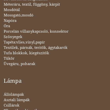
Méteráru, textil, függöny, kárpit
Mosdótál
Mosogató,mosdó
Napóra
Óra
Porcelán villanykapcsoló, konnektor
Szőnyegek
Tapéta:vlies,vinyl,papír
Textilek, párnák, teritők, ágytakarók
Tufa blokkok, kiegészítők
Tükör
Üvegáru, poharak
Lámpa
Állólámpák
Asztali lámpák
Csillárok