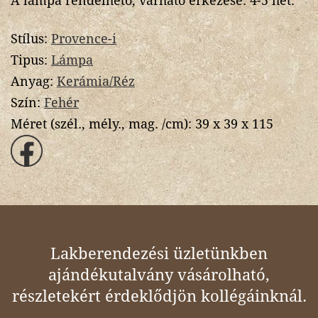
A lámpa rendelhető, várható érkezése: 4-5 hét.
Stílus:
Provence-i
Tipus:
Lámpa
Anyag:
Kerámia/Réz
Szín:
Fehér
Méret (szél., mély., mag. /cm):
39 x 39 x 115
Lakberendezési üzletünkben
ajándékutalvány vásárolható,
részletekért érdeklődjön kollégáinknál.