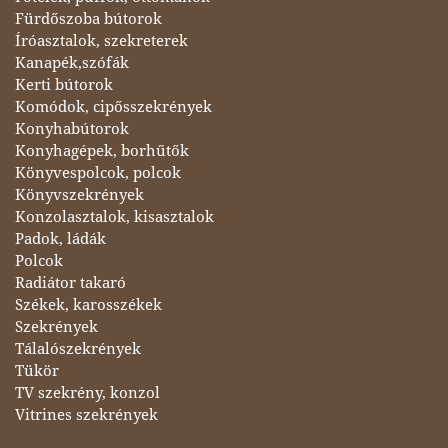
Fürdőszoba bútorok
Íróasztalok, szekreterek
Kanapék,szófák
Kerti bútorok
Komódok, cipősszekrények
Konyhabútorok
Konyhagépek, borhűtők
Könyvespolcok, polcok
Könyvszekrények
Konzolasztalok, kisasztalok
Padok, ládák
Polcok
Radiátor takaró
Székek, karosszékek
Szekrények
Tálalószekrények
Tükör
TV szekrény, konzol
Vitrines szekrények