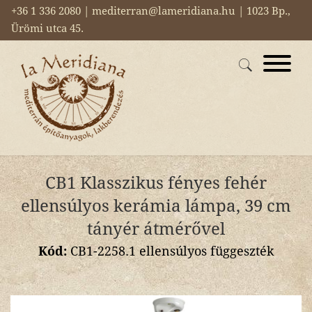
+36 1 336 2080 | mediterran@lameridiana.hu | 1023 Bp.,
Ürömi utca 45.
CB1 Klasszikus fényes fehér
ellensúlyos kerámia lámpa, 39 cm
tányér átmérővel
Kód:
CB1-2258.1 ellensúlyos függeszték