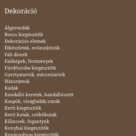
Dekoráció
Álgerendák
Boros kiegészítők
Dekorációs elemek
Étkészletek, evőeszközök
Fali díszek
Faliképek, festmények
Fürdőszoba kiegészítők
Gyertyatartók, mécsestartók
Házszámok
Kádak
Kandalló keretek, kandallószett
Kaspók, virágládák,vázák
Kerti kiegészítők
Kerti kutak, szökőkutak
Kilincsek, fogantyúk
Konyhai kiegészítők
Kovácsoltvas kiegészítők