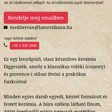
Az ár tájékoztató jellegű! Az árváltoztatás jogát fenntartjuk!
Rendelje meg emailben
mediterran@lameridiana.hu
vagy hívjon minket!
+36 1 336 2080
Ez egy lenyűgöző, olasz kézműves kerámia
függeszték, amely a klasszikus vidéki (country)
és provence-i stílust ötvözi a praktikus
funkcióval
Minden egyes darab egyedi, kézzel formázott és
festett kerámia. A búra szélein látható finom,
áttört (perforált) minta nemcsak esztétikus,