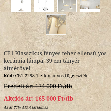
CB1 Klasszikus fényes fehér ellensúlyos
kerámia lámpa, 39 cm tányér
átmérővel
Kód:
CB1-2258.1 ellensúlyos függeszték
Eredeti ár: 174 000 Ft/db
Akciós ár: 165 000 Ft/db
Az ár 27% ÁFA-t tartalmaz