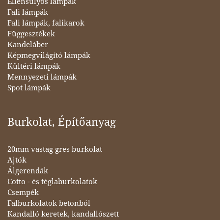
Ellensúlyos lámpák
Fali lámpák
Fali lámpák, falikarok
Függesztékek
Kandeláber
Képmegvilágító lámpák
Kültéri lámpák
Mennyezeti lámpák
Spot lámpák
Burkolat, Építőanyag
20mm vastag gres burkolat
Ajtók
Álgerendák
Cotto - és téglaburkolatok
Csempék
Falburkolatok betonból
Kandalló keretek, kandallószett