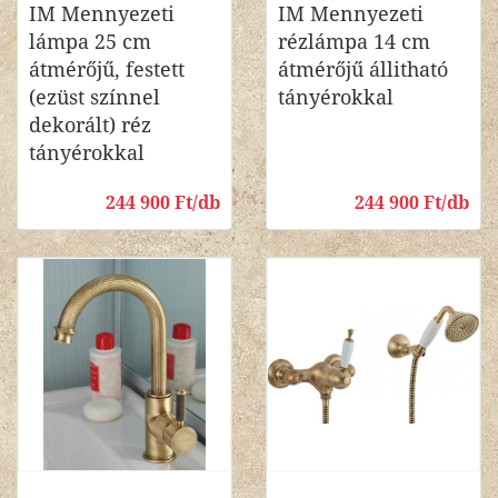
IM Mennyezeti
IM Mennyezeti
lámpa 25 cm
rézlámpa 14 cm
átmérőjű, festett
átmérőjű állitható
(ezüst színnel
tányérokkal
dekorált) réz
tányérokkal
244 900 Ft/db
244 900 Ft/db