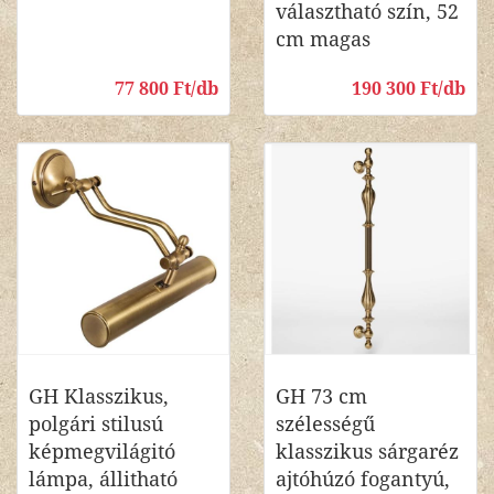
választható szín, 52
cm magas
77 800 Ft/db
190 300 Ft/db
GH Klasszikus,
GH 73 cm
polgári stilusú
szélességű
képmegvilágitó
klasszikus sárgaréz
lámpa, állitható
ajtóhúzó fogantyú,