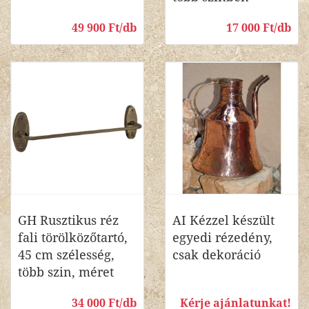
49 900 Ft/db
17 000 Ft/db
GH Rusztikus réz
AI Kézzel készült
fali törölközőtartó,
egyedi rézedény,
45 cm szélesség,
csak dekoráció
több szin, méret
34 000 Ft/db
Kérje ajánlatunkat!