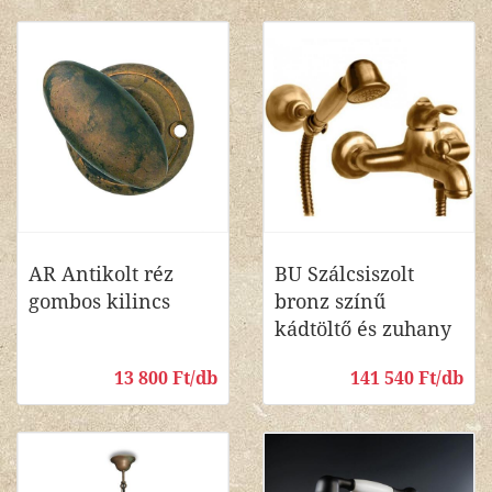
AR Antikolt réz
BU Szálcsiszolt
gombos kilincs
bronz színű
kádtöltő és zuhany
13 800 Ft/db
141 540 Ft/db