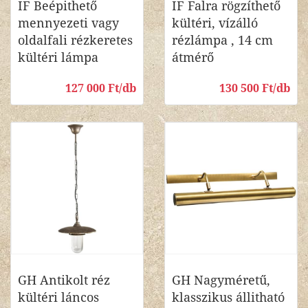
IF Beépithető
IF Falra rögzíthető
mennyezeti vagy
kültéri, vízálló
oldalfali rézkeretes
rézlámpa , 14 cm
kültéri lámpa
átmérő
127 000 Ft/db
130 500 Ft/db
GH Antikolt réz
GH Nagyméretű,
kültéri láncos
klasszikus állitható