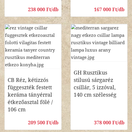
238 000 Ft/db
167 000 Ft/db
GH Rusztikus
CB Réz, kétizzós
stilusú sárgaréz
függeszték festett
csillár, 5 izzóval,
keráma tányérral
140 cm szélesség
étkezőasztal fölé /
106 cm
209 500 Ft/db
378 000 Ft/db