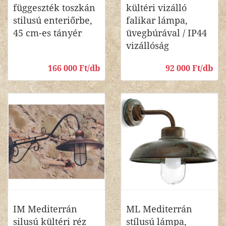
függeszték toszkán
kültéri vizálló
stilusú enteriőrbe,
falikar lámpa,
45 cm-es tányér
üvegbúrával / IP44
vizállóság
166 000 Ft/db
92 000 Ft/db
IM Mediterrán
ML Mediterrán
silusú kültéri réz
stílusú lámpa,