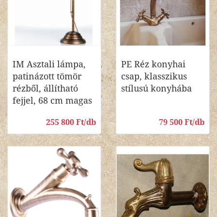
IM Asztali lámpa,
PE Réz konyhai
patinázott tömör
csap, klasszikus
rézből, állítható
stílusú konyhába
fejjel, 68 cm magas
255 800 Ft/db
79 500 Ft/db