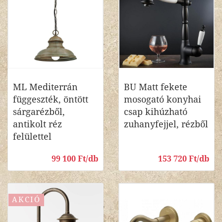
ML Mediterrán
BU Matt fekete
függeszték, öntött
mosogató konyhai
sárgarézből,
csap kihúzható
antikolt réz
zuhanyfejjel, rézből
felülettel
99 100 Ft/db
153 720 Ft/db
AKCIÓ