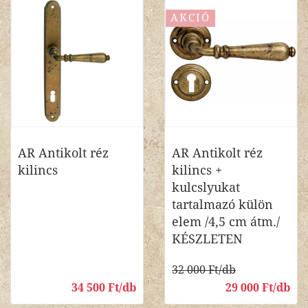
AKCIÓ
AR Antikolt réz
AR Antikolt réz
kilincs
kilincs +
kulcslyukat
tartalmazó külön
elem /4,5 cm átm./
KÉSZLETEN
32 000 Ft/db
34 500 Ft/db
29 000 Ft/db