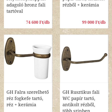
adagoló bronz fali
rézből + kerámia
tartóval
74 600 Ft/db
99 000 Ft/db
GH Falra szerelhető
GH Rusztikus fali
réz fogkefe tartó,
WC papír tartó,
réz + kerámia
antikolt rézből,
több szinben