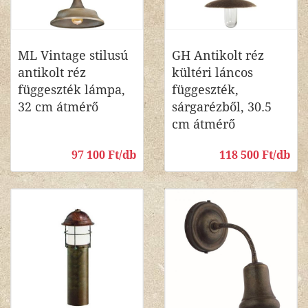
ML Vintage stilusú
GH Antikolt réz
antikolt réz
kültéri láncos
függeszték lámpa,
függeszték,
32 cm átmérő
sárgarézből, 30.5
cm átmérő
97 100 Ft/db
118 500 Ft/db