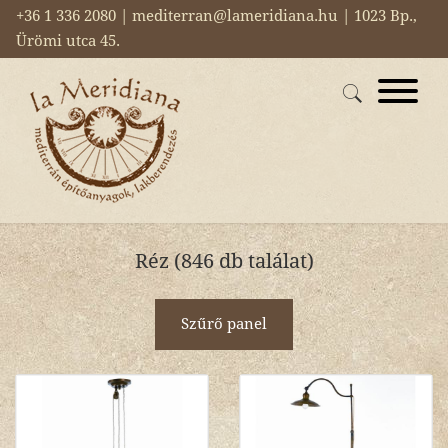
+36 1 336 2080 | mediterran@lameridiana.hu | 1023 Bp.,
Ürömi utca 45.
Réz (846 db találat)
Szűrő panel