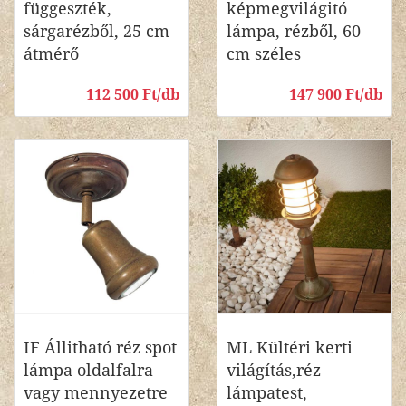
függeszték,
képmegvilágitó
sárgarézből, 25 cm
lámpa, rézből, 60
átmérő
cm széles
112 500 Ft/db
147 900 Ft/db
IF Állitható réz spot
ML Kültéri kerti
lámpa oldalfalra
világítás,réz
vagy mennyezetre
lámpatest,