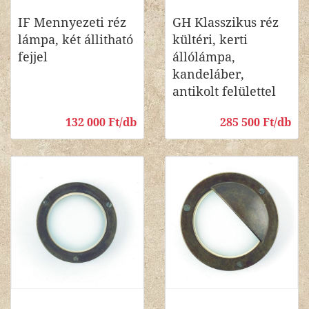
IF Mennyezeti réz
GH Klasszikus réz
lámpa, két állitható
kültéri, kerti
fejjel
állólámpa,
kandeláber,
antikolt felülettel
132 000 Ft/db
285 500 Ft/db