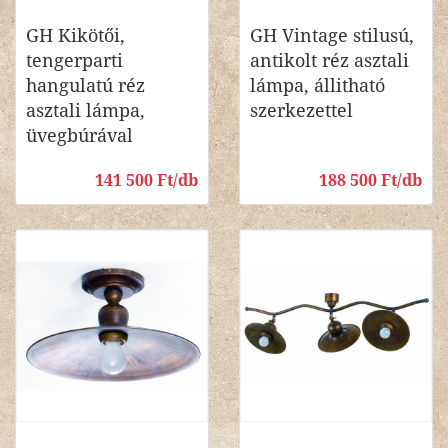
GH Kikötői,
GH Vintage stilusú,
tengerparti
antikolt réz asztali
hangulatú réz
lámpa, állitható
asztali lámpa,
szerkezettel
üvegbúrával
141 500 Ft/db
188 500 Ft/db