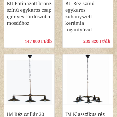
BU Patinázott bronz
BU Réz színű
színű egykaros csap
egykaros
igényes fürdőszobai
zuhanyszett
mosdóhoz
kerámia
fogantyúval
147 000 Ft/db
239 820 Ft/db
IM Réz csillár 30
IM Klasszikus réz