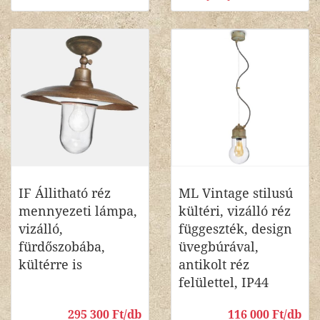
IF Állitható réz
ML Vintage stilusú
mennyezeti lámpa,
kültéri, vizálló réz
vizálló,
függeszték, design
fürdőszobába,
üvegbúrával,
kültérre is
antikolt réz
felülettel, IP44
295 300 Ft/db
116 000 Ft/db