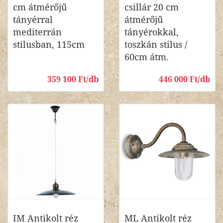
cm átmérőjű
csillár 20 cm
tányérral
átmérőjű
mediterrán
tányérokkal,
stilusban, 115cm
toszkán stilus /
60cm átm.
359 100 Ft/db
446 000 Ft/db
IM Antikolt réz
ML Antikolt réz