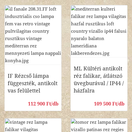
ML Kültéri antikolt
IF Rézcső lámpa
réz falikar, átlátszó
függeszték, antikolt
üvegburával / IP44 /
vas felülettel
házfalra
112 900 Ft/db
109 500 Ft/db