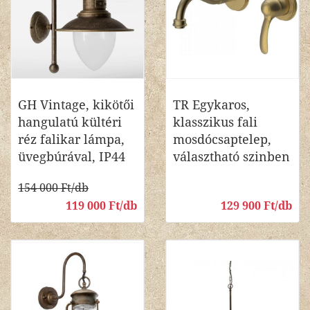
GH Vintage, kikötői
TR Egykaros,
hangulatú kültéri
klasszikus fali
réz falikar lámpa,
mosdócsaptelep,
üvegbúrával, IP44
választható szinben
154 000 Ft/db
119 000 Ft/db
129 900 Ft/db