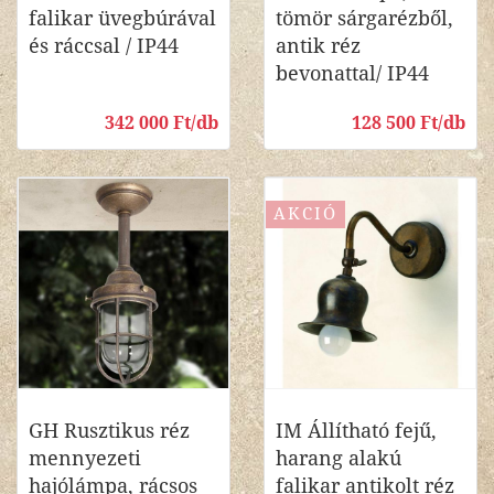
falikar üvegbúrával
tömör sárgarézből,
és ráccsal / IP44
antik réz
bevonattal/ IP44
342 000 Ft/db
128 500 Ft/db
AKCIÓ
GH Rusztikus réz
IM Állítható fejű,
mennyezeti
harang alakú
hajólámpa, rácsos
falikar antikolt réz