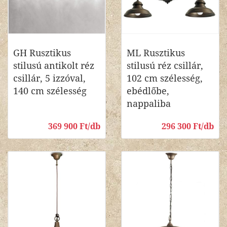
GH Rusztikus
ML Rusztikus
stilusú antikolt réz
stilusú réz csillár,
csillár, 5 izzóval,
102 cm szélesség,
140 cm szélesség
ebédlőbe,
nappaliba
369 900 Ft/db
296 300 Ft/db