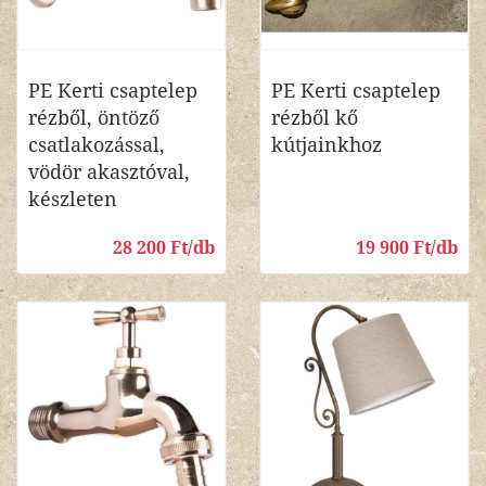
PE Kerti csaptelep
PE Kerti csaptelep
rézből, öntöző
rézből kő
csatlakozással,
kútjainkhoz
vödör akasztóval,
készleten
28 200 Ft/db
19 900 Ft/db