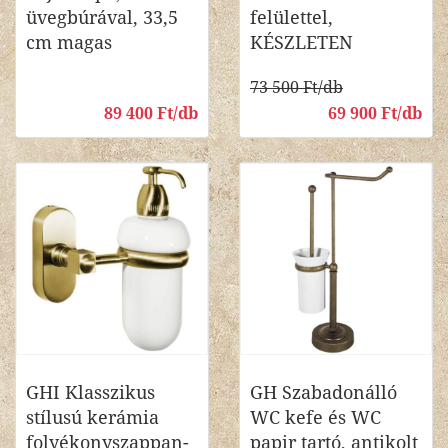
üvegbúrával, 33,5
felülettel,
cm magas
KÉSZLETEN
73 500 Ft/db
89 400 Ft/db
69 900 Ft/db
GHI Klasszikus
GH Szabadonálló
stílusú kerámia
WC kefe és WC
folyékonyszappan-
papir tartó, antikolt