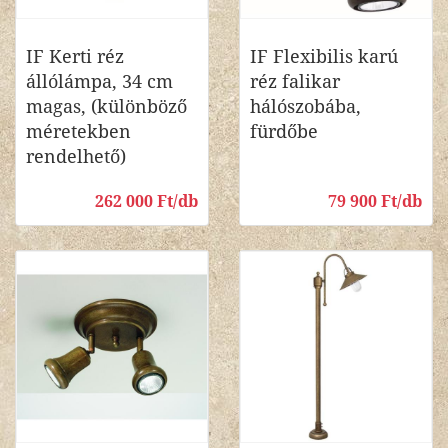
IF Kerti réz
IF Flexibilis karú
állólámpa, 34 cm
réz falikar
magas, (különböző
hálószobába,
méretekben
fürdőbe
rendelhető)
262 000 Ft/db
79 900 Ft/db