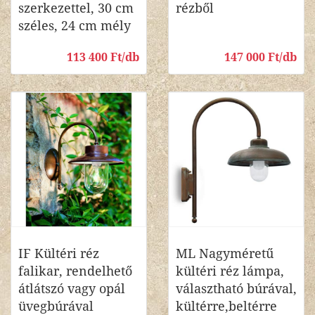
szerkezettel, 30 cm
rézből
széles, 24 cm mély
113 400 Ft/db
147 000 Ft/db
IF Kültéri réz
ML Nagyméretű
falikar, rendelhető
kültéri réz lámpa,
átlátszó vagy opál
választható búrával,
üvegbúrával
kültérre,beltérre