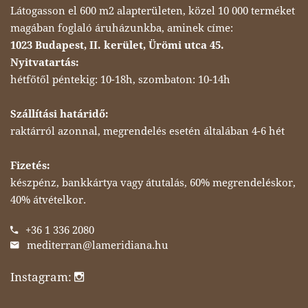
Látogasson el 600 m2 alapterületen, közel 10 000 terméket
magában foglaló áruházunkba, aminek címe:
1023 Budapest, II. kerület, Ürömi utca 45.
Nyitvatartás:
hétfőtől péntekig: 10-18h, szombaton: 10-14h
Szállítási határidő:
raktárról azonnal, megrendelés esetén általában 4-6 hét
Fizetés:
készpénz, bankkártya vagy átutalás, 60% megrendeléskor,
40% átvételkor.
+36 1 336 2080
mediterran@lameridiana.hu
Instagram: