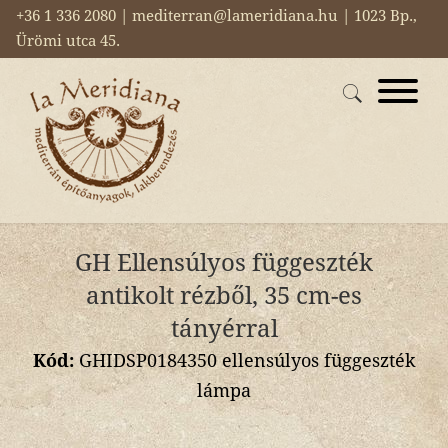
+36 1 336 2080 | mediterran@lameridiana.hu | 1023 Bp.,
Ürömi utca 45.
GH Ellensúlyos függeszték
antikolt rézből, 35 cm-es
tányérral
Kód:
GHIDSP0184350 ellensúlyos függeszték
lámpa