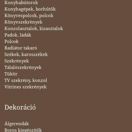
Konyhabútorok
Konyhagépek, borhűtők
Könyvespolcok, polcok
Könyvszekrények
Konzolasztalok, kisasztalok
Padok, ládák
Polcok
Radiátor takaró
Székek, karosszékek
Szekrények
Tálalószekrények
Tükör
TV szekrény, konzol
Vitrines szekrények
Dekoráció
Álgerendák
Boros kiegészítők