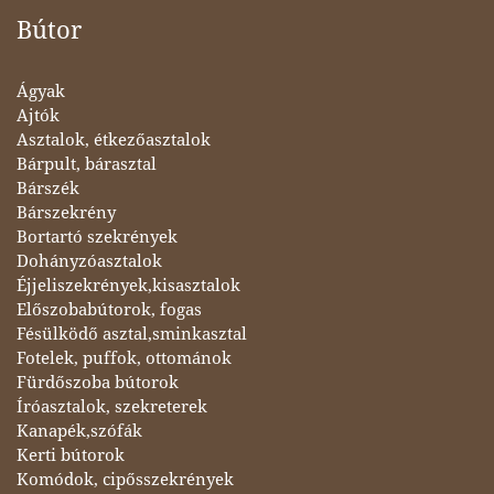
Bútor
Ágyak
Ajtók
Asztalok, étkezőasztalok
Bárpult, bárasztal
Bárszék
Bárszekrény
Bortartó szekrények
Dohányzóasztalok
Éjjeliszekrények,kisasztalok
Előszobabútorok, fogas
Fésülködő asztal,sminkasztal
Fotelek, puffok, ottománok
Fürdőszoba bútorok
Íróasztalok, szekreterek
Kanapék,szófák
Kerti bútorok
Komódok, cipősszekrények