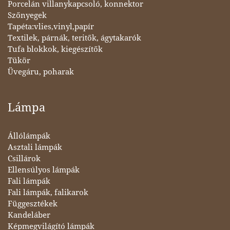
Porcelán villanykapcsoló, konnektor
Szőnyegek
Tapéta:vlies,vinyl,papír
Textilek, párnák, teritők, ágytakarók
Tufa blokkok, kiegészítők
Tükör
Üvegáru, poharak
Lámpa
Állólámpák
Asztali lámpák
Csillárok
Ellensúlyos lámpák
Fali lámpák
Fali lámpák, falikarok
Függesztékek
Kandeláber
Képmegvilágító lámpák