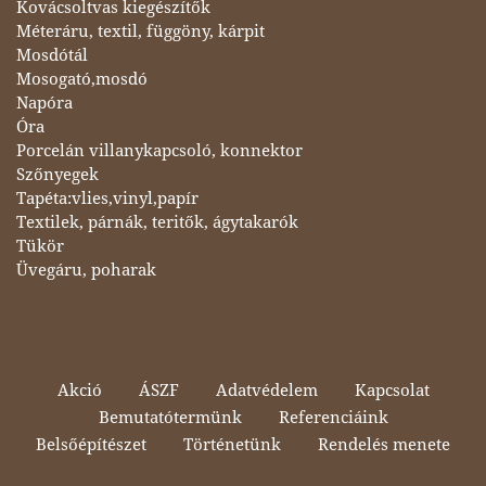
Kovácsoltvas kiegészítők
Méteráru, textil, függöny, kárpit
Mosdótál
Mosogató,mosdó
Napóra
Óra
Porcelán villanykapcsoló, konnektor
Szőnyegek
Tapéta:vlies,vinyl,papír
Textilek, párnák, teritők, ágytakarók
Tükör
Üvegáru, poharak
Akció
ÁSZF
Adatvédelem
Kapcsolat
Bemutatótermünk
Referenciáink
Belsőépítészet
Történetünk
Rendelés menete