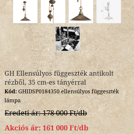
GH Ellensúlyos függeszték antikolt
rézből, 35 cm-es tányérral
Kód:
GHIDSP0184350 ellensúlyos függeszték
lámpa
Eredeti ár: 178 000 Ft/db
Akciós ár: 161 000 Ft/db