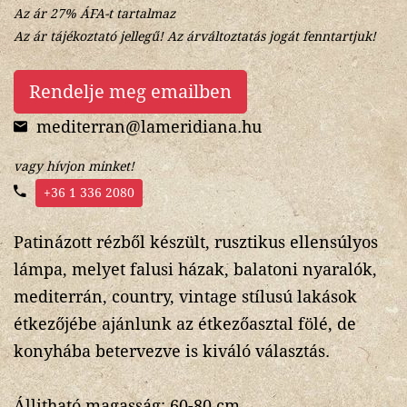
Az ár 27% ÁFA-t tartalmaz
Az ár tájékoztató jellegű! Az árváltoztatás jogát fenntartjuk!
Rendelje meg emailben
mediterran@lameridiana.hu
vagy hívjon minket!
+36 1 336 2080
Patinázott rézből készült, rusztikus ellensúlyos
lámpa, melyet falusi házak, balatoni nyaralók,
mediterrán, country, vintage stílusú lakások
étkezőjébe ajánlunk az étkezőasztal fölé, de
konyhába betervezve is kiváló választás.
Állitható magasság: 60-80 cm