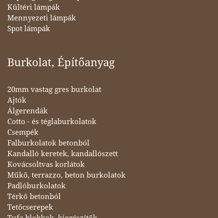
Kültéri lámpák
Mennyezeti lámpák
Spot lámpák
Burkolat, Építőanyag
20mm vastag gres burkolat
Ajtók
Álgerendák
Cotto - és téglaburkolatok
Csempék
Falburkolatok betonból
Kandalló keretek, kandallószett
Kovácsoltvas korlátok
Műkő, terrazzo, beton burkolatok
Padlóburkolatok
Térkő betonból
Tetőcserepek
Tufa blokkok, kiegészítők