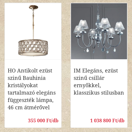
HO Antikolt ezüst
IM Elegáns, ezüst
szinű Bauhinia
szinű csillár
kristályokat
ernyőkkel,
tartalmazó elegáns
klasszikus stilusban
függeszték lámpa,
46 cm átmérővel
355 000 Ft/db
1 038 800 Ft/db