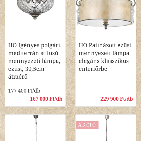
HO Igényes polgári,
HO Patinázott ezüst
mediterrán stilusú
mennyezeti lámpa,
mennyezeti lámpa,
elegáns klasszikus
ezüst, 30,5cm
enteriőrbe
átmérő
177 400 Ft/db
167 000 Ft/db
229 900 Ft/db
AKCIÓ