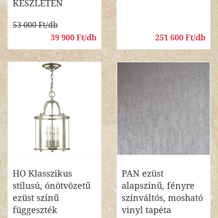
KÉSZLETEN
53 000 Ft/db
39 900 Ft/db
251 600 Ft/db
HO Klasszikus
PAN ezüst
stílusú, ónötvözetű
alapszínű, fényre
ezüst színű
színváltós, mosható
függeszték
vinyl tapéta