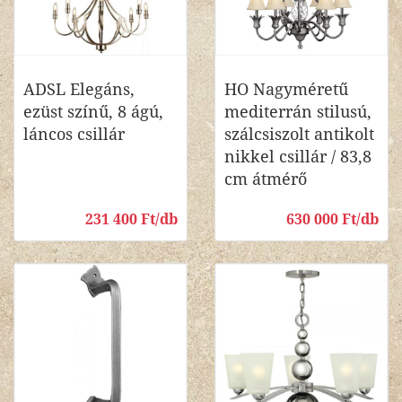
ADSL Elegáns,
HO Nagyméretű
ezüst színű, 8 ágú,
mediterrán stilusú,
láncos csillár
szálcsiszolt antikolt
nikkel csillár / 83,8
cm átmérő
231 400 Ft/db
630 000 Ft/db