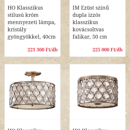
HO Klasszikus
IM Ezüst szinű
stilusú króm
dupla izzós
mennyezeti lámpa,
klasszikus
kristály
kovácsoltvas
gyöngyökkel, 40cm
falikar, 50 cm
221 300 Ft/db
225 000 Ft/db