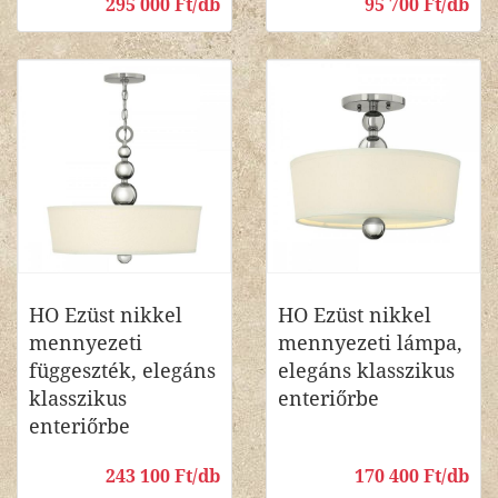
295 000 Ft/db
95 700 Ft/db
HO Ezüst nikkel
HO Ezüst nikkel
mennyezeti
mennyezeti lámpa,
függeszték, elegáns
elegáns klasszikus
klasszikus
enteriőrbe
enteriőrbe
243 100 Ft/db
170 400 Ft/db