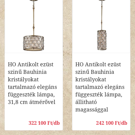
HO Antikolt ezüst
HO Antikolt ezüst
szinű Bauhinia
szinű Bauhinia
kristályokat
kristályokat
tartalmazó elegáns
tartalmazó elegáns
függeszték lámpa,
függeszték lámpa,
31,8 cm átmérővel
állitható
magassággal
322 100 Ft/db
242 100 Ft/db