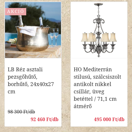
AKCIÓ
LB Réz asztali
HO Mediterrán
pezsgőhűtő,
stilusú, szálcsiszolt
borhűtő, 24x40x27
antikolt nikkel
cm
csillár, üveg
betéttel / 71,1 cm
átmérő
98 300 Ft/db
92 460 Ft/db
495 000 Ft/db