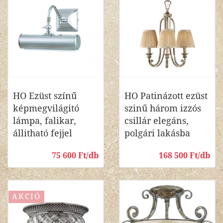
HO Ezüst színű
HO Patinázott ezüst
képmegvilágitó
szinű három izzós
lámpa, falikar,
csillár elegáns,
állitható fejjel
polgári lakásba
75 600 Ft/db
168 500 Ft/db
AKCIÓ