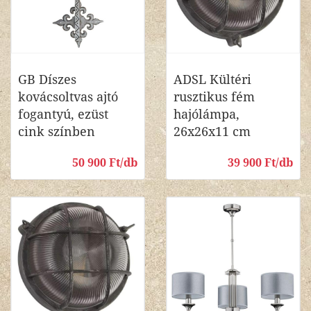
GB Díszes
ADSL Kültéri
kovácsoltvas ajtó
rusztikus fém
fogantyú, ezüst
hajólámpa,
cink színben
26x26x11 cm
50 900 Ft/db
39 900 Ft/db