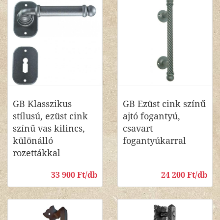
GB Klasszikus
GB Ezüst cink színű
stílusú, ezüst cink
ajtó fogantyú,
színű vas kilincs,
csavart
különálló
fogantyúkarral
rozettákkal
33 900 Ft/db
24 200 Ft/db