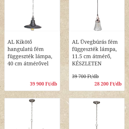
AL Kikötő
AL Üvegbúrás fém
hangulatú fém
függeszték lámpa,
függeszték lámpa,
11.5 cm átmérő,
40 cm átmérővel
KÉSZLETEN
39 700 Ft/db
39 900 Ft/db
28 200 Ft/db