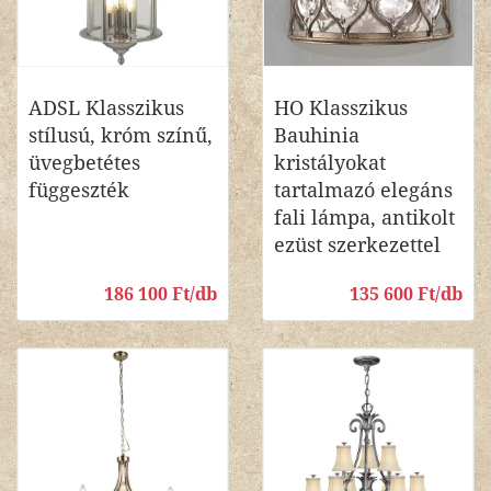
ADSL Klasszikus
HO Klasszikus
stílusú, króm színű,
Bauhinia
üvegbetétes
kristályokat
függeszték
tartalmazó elegáns
fali lámpa, antikolt
ezüst szerkezettel
186 100 Ft/db
135 600 Ft/db