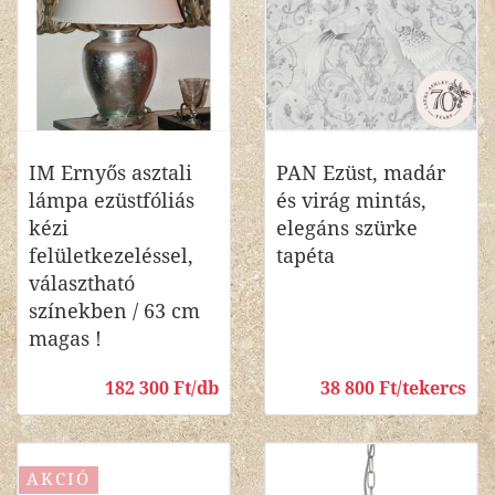
IM Ernyős asztali
PAN Ezüst, madár
lámpa ezüstfóliás
és virág mintás,
kézi
elegáns szürke
felületkezeléssel,
tapéta
választható
színekben / 63 cm
magas !
182 300 Ft/db
38 800 Ft/tekercs
AKCIÓ