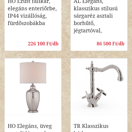
HO Ezüst falikar,
AL Elegáns,
elegáns enteriőrbe,
klasszikus stilusú
IP44 vizállóság,
sárgaréz asztali
fürdőszobákba
borhűtő,
jégtartóval,
226 100 Ft/db
86 500 Ft/db
HO Elegáns, üveg
TR Klasszikus