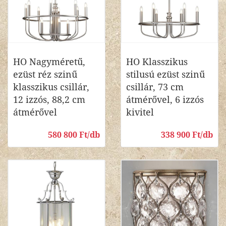
HO Nagyméretű,
HO Klasszikus
ezüst réz szinű
stilusú ezüst szinű
klasszikus csillár,
csillár, 73 cm
12 izzós, 88,2 cm
átmérővel, 6 izzós
átmérővel
kivitel
580 800 Ft/db
338 900 Ft/db