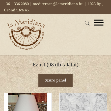
+36 1 336 2080 | mediterran@lameridiana.hu | 1023 Bp.,
Ürömi utca 45.
Ezüst (98 db találat)
Szűrő panel