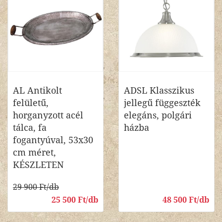
AL Antikolt
ADSL Klasszikus
felületű,
jellegű függeszték
horganyzott acél
elegáns, polgári
tálca, fa
házba
fogantyúval, 53x30
cm méret,
KÉSZLETEN
29 900 Ft/db
25 500 Ft/db
48 500 Ft/db