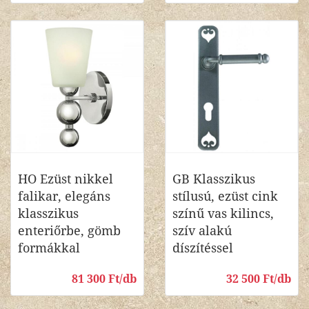
HO Ezüst nikkel
GB Klasszikus
falikar, elegáns
stílusú, ezüst cink
klasszikus
színű vas kilincs,
enteriőrbe, gömb
szív alakú
formákkal
díszítéssel
81 300 Ft/db
32 500 Ft/db