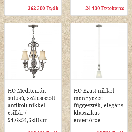
362 300 Ft/db
24 100 Ft/tekercs
HO Mediterrán
HO Ezüst nikkel
stilusú, szálcsiszolt
mennyezeti
antikolt nikkel
függeszték, elegáns
csillár /
klasszikus
54,6x54,6x81cm
enteriőrbe