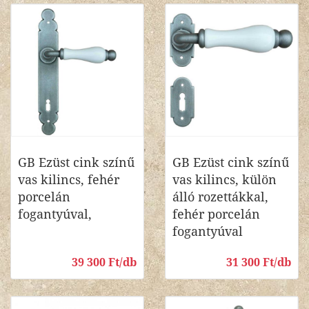
GB Ezüst cink színű
GB Ezüst cink színű
vas kilincs, fehér
vas kilincs, külön
porcelán
álló rozettákkal,
fogantyúval,
fehér porcelán
fogantyúval
39 300 Ft/db
31 300 Ft/db