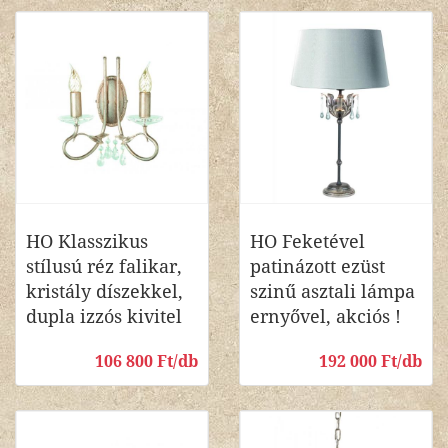
HO Klasszikus
HO Feketével
stílusú réz falikar,
patinázott ezüst
kristály díszekkel,
szinű asztali lámpa
dupla izzós kivitel
ernyővel, akciós !
106 800 Ft/db
192 000 Ft/db