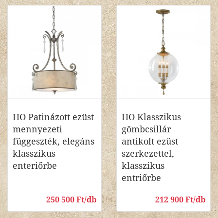
HO Patinázott ezüst
HO Klasszikus
mennyezeti
gömbcsillár
függeszték, elegáns
antikolt ezüst
klasszikus
szerkezettel,
enteriőrbe
klasszikus
entriőrbe
250 500 Ft/db
212 900 Ft/db