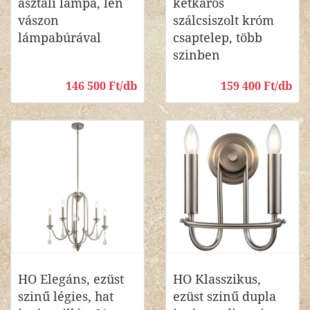
asztali lámpa, len
kétkaros
vászon
szálcsiszolt króm
lámpabúrával
csaptelep, több
szinben
146 500 Ft/db
159 400 Ft/db
HO Elegáns, ezüst
HO Klasszikus,
szinű légies, hat
ezüst szinű dupla