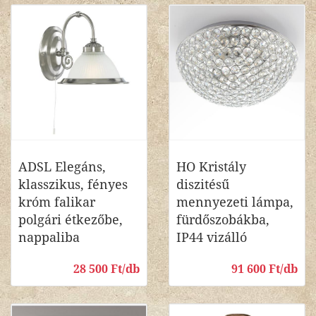
ADSL Elegáns,
HO Kristály
klasszikus, fényes
diszitésű
króm falikar
mennyezeti lámpa,
polgári étkezőbe,
fürdőszobákba,
nappaliba
IP44 vizálló
28 500 Ft/db
91 600 Ft/db