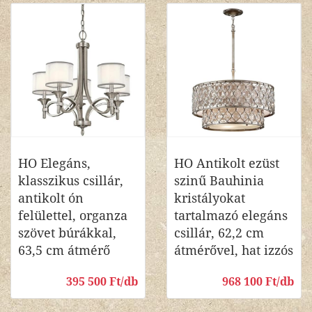
HO Elegáns,
HO Antikolt ezüst
klasszikus csillár,
szinű Bauhinia
antikolt ón
kristályokat
felülettel, organza
tartalmazó elegáns
szövet búrákkal,
csillár, 62,2 cm
63,5 cm átmérő
átmérővel, hat izzós
395 500 Ft/db
968 100 Ft/db