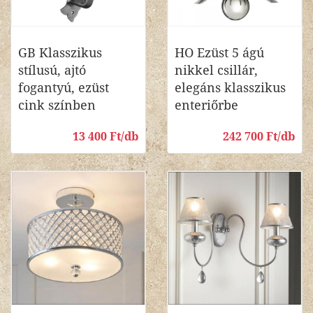
GB Klasszikus
HO Ezüst 5 ágú
stílusú, ajtó
nikkel csillár,
fogantyú, ezüst
elegáns klasszikus
cink színben
enteriőrbe
13 400 Ft/db
242 700 Ft/db