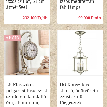
izzós csillár, 61 cm
izzós mediterrán
átmérővel
fali lámpa
232 100 Ft/db
99 900 Ft/db
AKCIÓ
LB Klasszikus,
HO Klasszikus
polgári stilusú ezüst
stílusú, ónötvözetű
szinű fém kandalló
ezüst színű
óra, aluminium,
függeszték