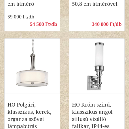
cm átmérő
50,8 cm átmérővel
59 000 Ft/db
54 500 Ft/db
340 000 Ft/db
HO Polgári,
HO Króm szinű,
klasszikus, kerek,
klasszikus angol
organza szövet
stilusú vizálló
lámpabúrás
falikar, IP44-es