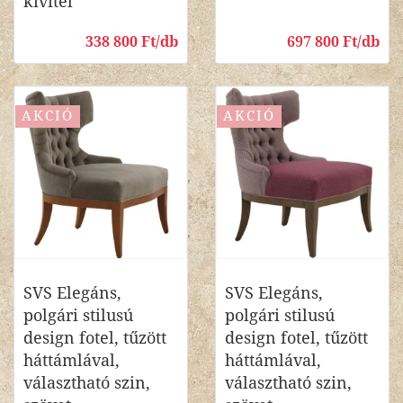
kivitel
338 800 Ft/db
697 800 Ft/db
AKCIÓ
AKCIÓ
SVS Elegáns,
SVS Elegáns,
polgári stilusú
polgári stilusú
design fotel, tűzött
design fotel, tűzött
háttámlával,
háttámlával,
választható szin,
választható szin,