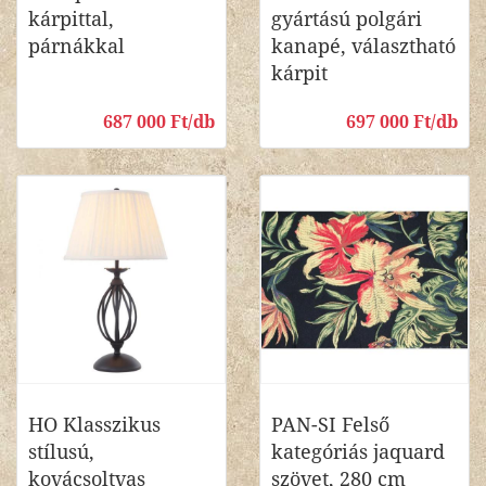
kárpittal,
gyártású polgári
párnákkal
kanapé, választható
kárpit
687 000 Ft/db
697 000 Ft/db
HO Klasszikus
PAN-SI Felső
stílusú,
kategóriás jaquard
kovácsoltvas
szövet, 280 cm