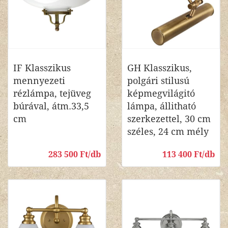
IF Klasszikus
GH Klasszikus,
mennyezeti
polgári stilusú
rézlámpa, tejüveg
képmegvilágitó
búrával, átm.33,5
lámpa, állitható
cm
szerkezettel, 30 cm
széles, 24 cm mély
283 500 Ft/db
113 400 Ft/db