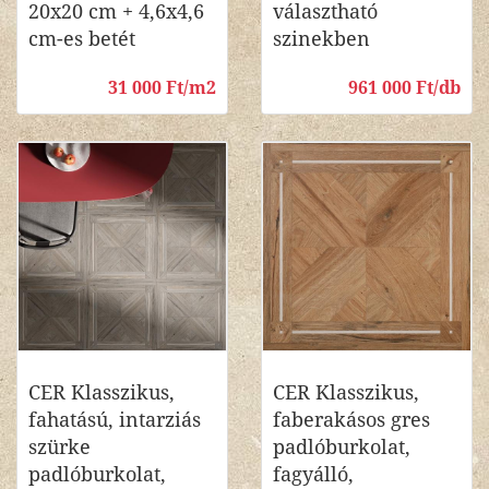
20x20 cm + 4,6x4,6
választható
cm-es betét
szinekben
31 000 Ft/m2
961 000 Ft/db
CER Klasszikus,
CER Klasszikus,
fahatású, intarziás
faberakásos gres
szürke
padlóburkolat,
padlóburkolat,
fagyálló,