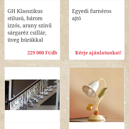
GH Klasszikus
Egyedi furnéros
stilusú, három
ajtó
izzós, arany szinű
sárgaréz csillár,
üveg búrákkal
229 000 Ft/db
Kérje ajánlatunkat!