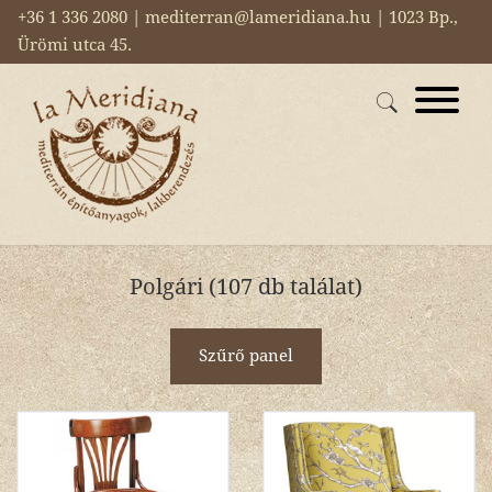
+36 1 336 2080 | mediterran@lameridiana.hu | 1023 Bp.,
Ürömi utca 45.
Polgári (107 db találat)
Szűrő panel