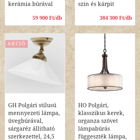
kerámia búrával
szin és kárpit
59 900 Ft/db
384 300 Ft/db
AKCIÓ
GH Polgári stilusú
HO Polgári,
mennyezeti lámpa,
klasszikus kerek,
üvegbúrával,
organza szövet
sárgaréz állitható
lámpabúrás
szerkezettel, 24,5
függeszték lámpa,