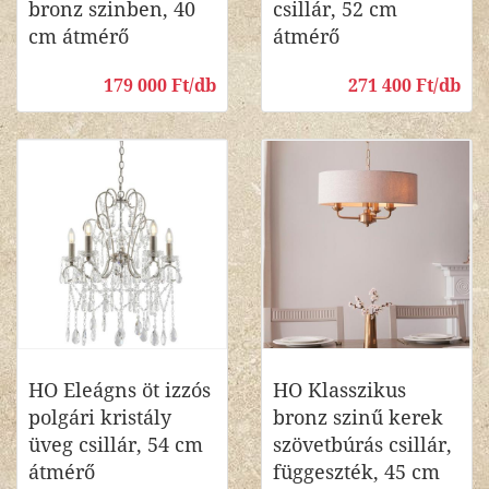
bronz szinben, 40
csillár, 52 cm
cm átmérő
átmérő
179 000 Ft/db
271 400 Ft/db
HO Eleágns öt izzós
HO Klasszikus
polgári kristály
bronz szinű kerek
üveg csillár, 54 cm
szövetbúrás csillár,
átmérő
függeszték, 45 cm