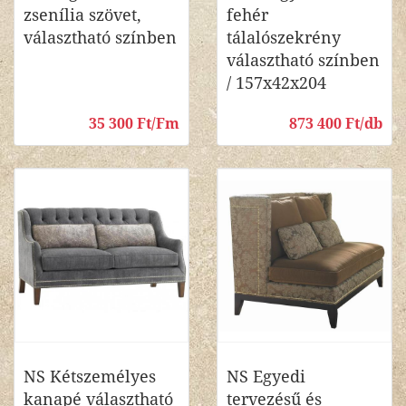
zsenília szövet,
fehér
választható színben
tálalószekrény
választható színben
/ 157x42x204
35 300 Ft/Fm
873 400 Ft/db
NS Kétszemélyes
NS Egyedi
kanapé választható
tervezésű és