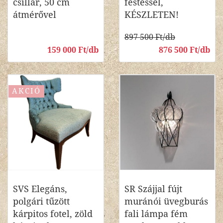
csillár, 50 cm
festéssel,
átmérővel
KÉSZLETEN!
897 500 Ft/db
159 000 Ft/db
876 500 Ft/db
AKCIÓ
SVS Elegáns,
SR Szájjal fújt
polgári tűzött
muránói üvegburás
kárpitos fotel, zöld
fali lámpa fém