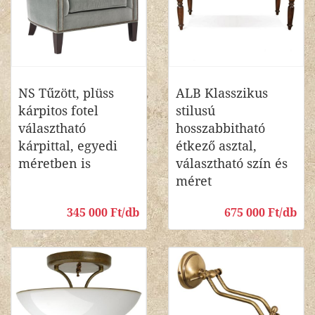
NS Tűzött, plüss
ALB Klasszikus
kárpitos fotel
stilusú
választható
hosszabbitható
kárpittal, egyedi
étkező asztal,
méretben is
választható szín és
méret
345 000 Ft/db
675 000 Ft/db