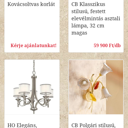
Kovácsoltvas korlát
CB Klasszikus
stilusú, festett
elevélmintás asztali
lámpa, 32 cm
magas
Kérje ajánlatunkat!
59 900 Ft/db
HO Elegáns,
CB Polgári stilusú,