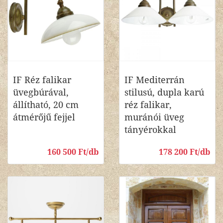
IF Réz falikar
IF Mediterrán
üvegbúrával,
stilusú, dupla karú
állítható, 20 cm
réz falikar,
átmérőjű fejjel
muránói üveg
tányérokkal
160 500 Ft/db
178 200 Ft/db