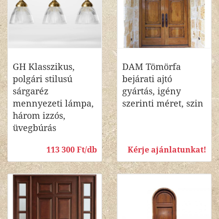
GH Klasszikus,
DAM Tömörfa
polgári stilusú
bejárati ajtó
sárgaréz
gyártás, igény
mennyezeti lámpa,
szerinti méret, szin
három izzós,
üvegbúrás
113 300 Ft/db
Kérje ajánlatunkat!