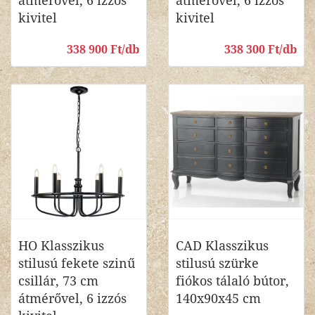
átmérővel, 6 izzós
átmérővel, 6 izzós
kivitel
kivitel
338 900 Ft/db
338 300 Ft/db
HO Klasszikus
CAD Klasszikus
stilusú fekete szinű
stilusú szürke
csillár, 73 cm
fiókos tálaló bútor,
átmérővel, 6 izzós
140x90x45 cm