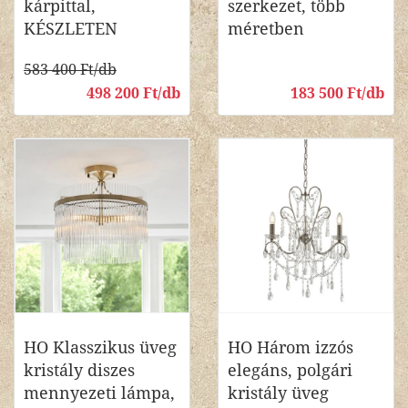
kárpittal,
szerkezet, több
KÉSZLETEN
méretben
583 400 Ft/db
498 200 Ft/db
183 500 Ft/db
HO Klasszikus üveg
HO Három izzós
kristály diszes
elegáns, polgári
mennyezeti lámpa,
kristály üveg