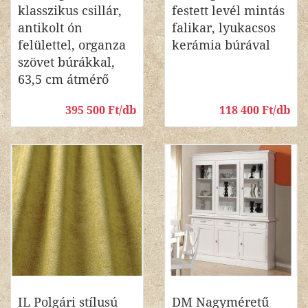
klasszikus csillár,
festett levél mintás
antikolt ón
falikar, lyukacsos
felülettel, organza
kerámia búrával
szövet búrákkal,
63,5 cm átmérő
395 500 Ft/db
118 400 Ft/db
IL Polgári stílusú
DM Nagyméretű