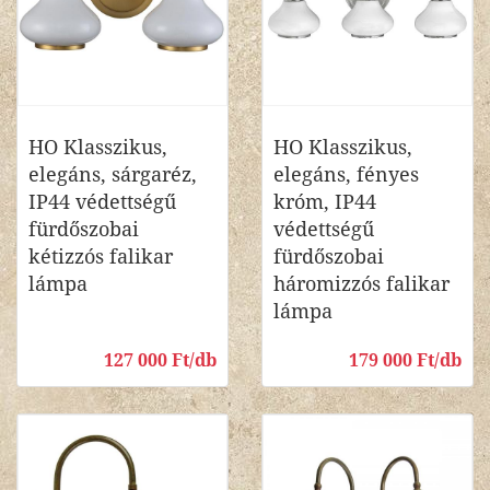
HO Klasszikus,
HO Klasszikus,
elegáns, sárgaréz,
elegáns, fényes
IP44 védettségű
króm, IP44
fürdőszobai
védettségű
kétizzós falikar
fürdőszobai
lámpa
háromizzós falikar
lámpa
127 000 Ft/db
179 000 Ft/db