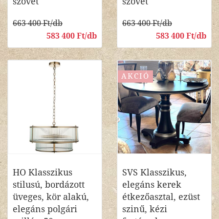
szövet
szövet
663 400 Ft/db
663 400 Ft/db
583 400 Ft/db
583 400 Ft/db
AKCIÓ
HO Klasszikus
SVS Klasszikus,
stilusú, bordázott
elegáns kerek
üveges, kör alakú,
étkezőasztal, ezüst
elegáns polgári
szinű, kézi