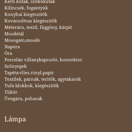
Kerti kutak, szökőkutak
Kilincsek, fogantyúk
Konyhai kiegészítők
Kovácsoltvas kiegészítők
Méteráru, textil, függöny, kárpit
Mosdótál
Mosogató,mosdó
Napóra
Óra
Porcelán villanykapcsoló, konnektor
Szőnyegek
Tapéta:vlies,vinyl,papír
Textilek, párnák, teritők, ágytakarók
Tufa blokkok, kiegészítők
Tükör
Üvegáru, poharak
Lámpa