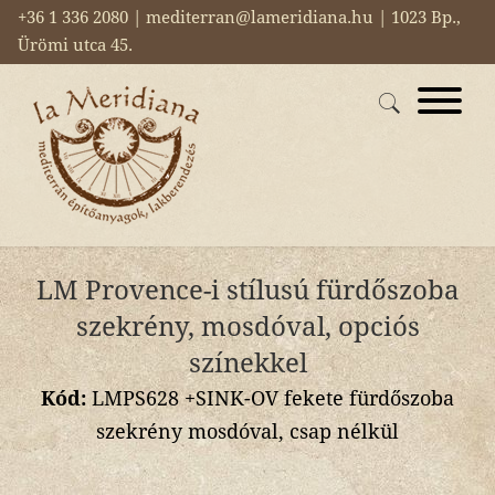
+36 1 336 2080 | mediterran@lameridiana.hu | 1023 Bp.,
Ürömi utca 45.
LM Provence-i stílusú fürdőszoba
szekrény, mosdóval, opciós
színekkel
Kód:
LMPS628 +SINK-OV fekete fürdőszoba
szekrény mosdóval, csap nélkül