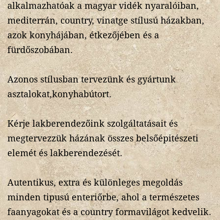
alkalmazhatóak a magyar vidék nyaralóiban,
mediterrán, country, vinatge stílusú házakban,
azok konyhájában, étkezőjében és a
fürdőszobában.
Azonos stílusban tervezünk és gyártunk
asztalokat,konyhabútort.
Kérje lakberendezőink szolgáltatásait és
megtervezzük házának összes belsőépitészeti
elemét és lakberendezését.
Autentikus, extra és különleges megoldás
minden tipusú enteriőrbe, ahol a természetes
faanyagokat és a country formavilágot kedvelik.