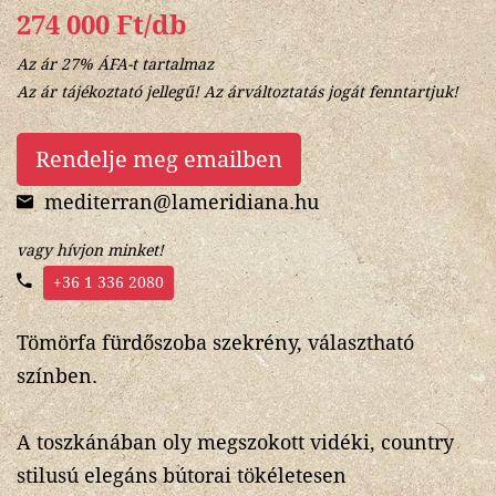
274 000 Ft/db
Az ár 27% ÁFA-t tartalmaz
Az ár tájékoztató jellegű! Az árváltoztatás jogát fenntartjuk!
Rendelje meg emailben
mediterran@lameridiana.hu
vagy hívjon minket!
+36 1 336 2080
Tömörfa fürdőszoba szekrény, választható
színben.
A toszkánában oly megszokott vidéki, country
stilusú elegáns bútorai tökéletesen