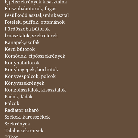
Éjjeliszekrények,kisasztalok
Előszobabútorok, fogas
Fésülködő asztal,sminkasztal
Fotelek, puffok, ottománok
Fürdőszoba bútorok
Íróasztalok, szekreterek
Kanapék,szófák
Kerti bútorok
Komódok, cipősszekrények
Konyhabútorok
Konyhagépek, borhűtők
Könyvespolcok, polcok
Könyvszekrények
Konzolasztalok, kisasztalok
Padok, ládák
Polcok
Radiátor takaró
Székek, karosszékek
Szekrények
Tálalószekrények
Tükör