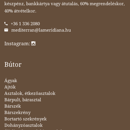
készpénz, bankkártya vagy átutalás, 60% megrendeléskor,
40% átvételkor.
+36 1 336 2080
mediterran@lameridiana.hu
Instagram:
Bútor
Ágyak
Ajtók
Asztalok, étkezőasztalok
Bárpult, bárasztal
Bárszék
Bárszekrény
Bortartó szekrények
Dohányzóasztalok