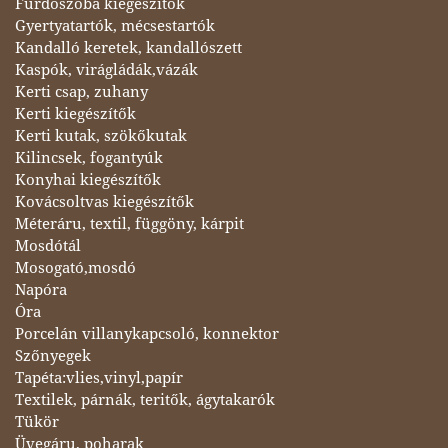
Fürdőszoba kiegészítők
Gyertyatartók, mécsestartók
Kandalló keretek, kandallószett
Kaspók, virágládák,vázák
Kerti csap, zuhany
Kerti kiegészítők
Kerti kutak, szökőkutak
Kilincsek, fogantyúk
Konyhai kiegészítők
Kovácsoltvas kiegészítők
Méteráru, textil, függöny, kárpit
Mosdótál
Mosogató,mosdó
Napóra
Óra
Porcelán villanykapcsoló, konnektor
Szőnyegek
Tapéta:vlies,vinyl,papír
Textilek, párnák, teritők, ágytakarók
Tükör
Üvegáru, poharak