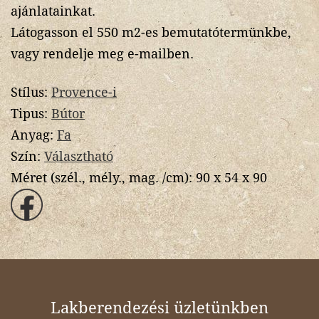
ajánlatainkat.
Látogasson el 550 m2-es bemutatótermünkbe,
vagy rendelje meg e-mailben.
Stílus:
Provence-i
Tipus:
Bútor
Anyag:
Fa
Szín:
Választható
Méret (szél., mély., mag. /cm):
90 x 54 x 90
Lakberendezési üzletünkben