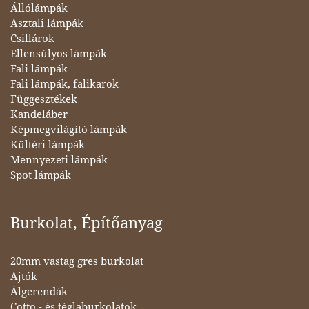
Állólámpák
Asztali lámpák
Csillárok
Ellensúlyos lámpák
Fali lámpák
Fali lámpák, falikarok
Függesztékek
Kandeláber
Képmegvilágító lámpák
Kültéri lámpák
Mennyezeti lámpák
Spot lámpák
Burkolat, Építőanyag
20mm vastag gres burkolat
Ajtók
Álgerendák
Cotto - és téglaburkolatok