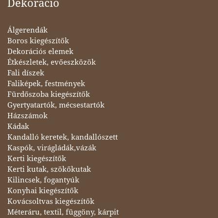
Dekoráció
Álgerendák
Boros kiegészítők
Dekorációs elemek
Étkészletek, evőeszközök
Fali díszek
Faliképek, festmények
Fürdőszoba kiegészítők
Gyertyatartók, mécsestartók
Házszámok
Kádak
Kandalló keretek, kandallószett
Kaspók, virágládák,vázák
Kerti kiegészítők
Kerti kutak, szökőkutak
Kilincsek, fogantyúk
Konyhai kiegészítők
Kovácsoltvas kiegészítők
Méteráru, textil, függöny, kárpit