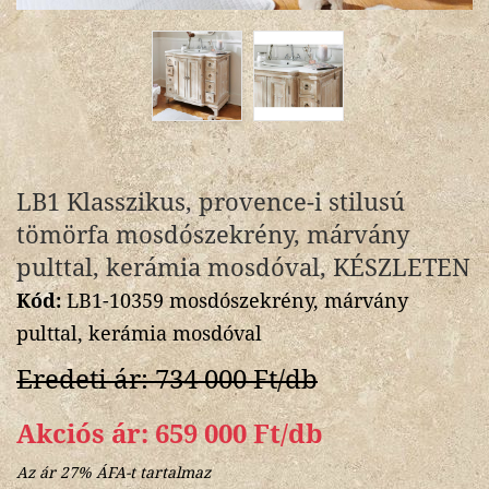
LB1 Klasszikus, provence-i stilusú
tömörfa mosdószekrény, márvány
pulttal, kerámia mosdóval, KÉSZLETEN
Kód:
LB1-10359 mosdószekrény, márvány
pulttal, kerámia mosdóval
Eredeti ár: 734 000 Ft/db
Akciós ár: 659 000 Ft/db
Az ár 27% ÁFA-t tartalmaz