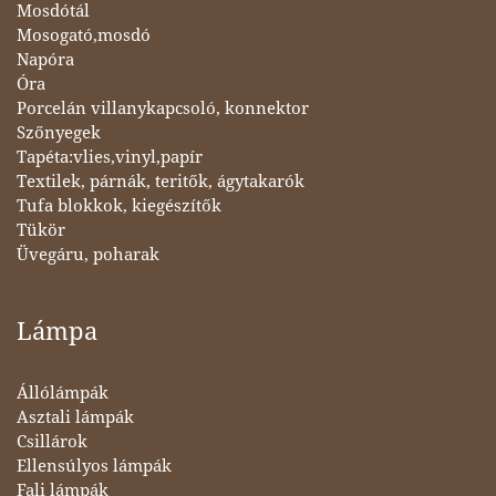
Mosdótál
Mosogató,mosdó
Napóra
Óra
Porcelán villanykapcsoló, konnektor
Szőnyegek
Tapéta:vlies,vinyl,papír
Textilek, párnák, teritők, ágytakarók
Tufa blokkok, kiegészítők
Tükör
Üvegáru, poharak
Lámpa
Állólámpák
Asztali lámpák
Csillárok
Ellensúlyos lámpák
Fali lámpák