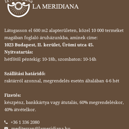
Látogasson el 600 m2 alapterületen, közel 10 000 terméket
magában foglaló áruházunkba, aminek címe:
1023 Budapest, II. kerület, Ürömi utca 45.
Nyitvatartás:
hétfőtől péntekig: 10-18h, szombaton: 10-14h
Szállítási határidő:
raktárról azonnal, megrendelés esetén általában 4-6 hét
Fizetés:
készpénz, bankkártya vagy átutalás, 60% megrendeléskor,
40% átvételkor.
+36 1 336 2080
mediterran@lameridiana.hu