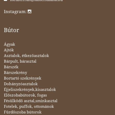
Instagram:
Bútor
Ágyak
Ajtók
Asztalok, étkezőasztalok
Bárpult, bárasztal
Bárszék
Bárszekrény
Bortartó szekrények
Dohányzóasztalok
Éjjeliszekrények,kisasztalok
Előszobabútorok, fogas
Fésülködő asztal,sminkasztal
Fotelek, puffok, ottománok
Fürdőszoba bútorok