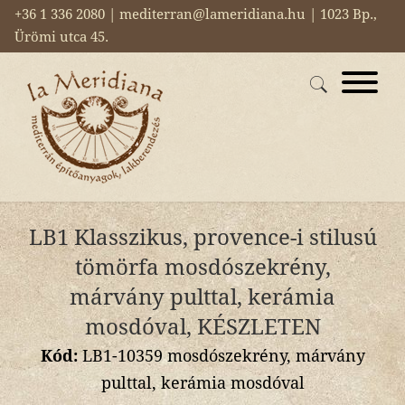
+36 1 336 2080 | mediterran@lameridiana.hu | 1023 Bp.,
Ürömi utca 45.
LB1 Klasszikus, provence-i stilusú
tömörfa mosdószekrény,
márvány pulttal, kerámia
mosdóval, KÉSZLETEN
Kód:
LB1-10359 mosdószekrény, márvány
pulttal, kerámia mosdóval