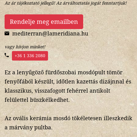
Az ár tájékoztató jellegű! Az árváltoztatás jogát fenntartjuk!
Rendelje meg emailben
mediterran@lameridiana.hu
vagy hívjon minket!
+36 1 336 2080
Ez a lenyűgöző fürdőszobai mosdópult tömör
fenyőfából készült, időtlen kazettás dizájnnal és
klasszikus, visszafogott fehérrel antikolt
felülettel büszkélkedhet.
Az ovális kerámia mosdó tökéletesen illeszkedik
a márvány pultba.