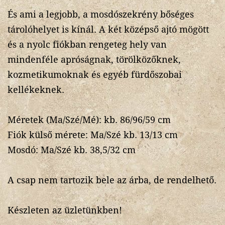
És ami a legjobb, a mosdószekrény bőséges
tárolóhelyet is kínál. A két középső ajtó mögött
és a nyolc fiókban rengeteg hely van
mindenféle apróságnak, törölközőknek,
kozmetikumoknak és egyéb fürdőszobai
kellékeknek.
Méretek (Ma/Szé/Mé): kb. 86/96/59 cm
Fiók külső mérete: Ma/Szé kb. 13/13 cm
Mosdó: Ma/Szé kb. 38,5/32 cm
A csap nem tartozik bele az árba, de rendelhető.
Készleten az üzletünkben!