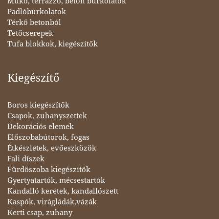
Műkő, terrazzo, beton burkolatok
Padlóburkolatok
Térkő betonból
Tetőcserepek
Tufa blokkok, kiegészítők
Kiegészítő
Boros kiegészítők
Csapok, zuhanyszettek
Dekorációs elemek
Előszobabútorok, fogas
Étkészletek, evőeszközök
Fali díszek
Fürdőszoba kiegészítők
Gyertyatartók, mécsestartók
Kandalló keretek, kandallószett
Kaspók, virágládák,vázák
Kerti csap, zuhany