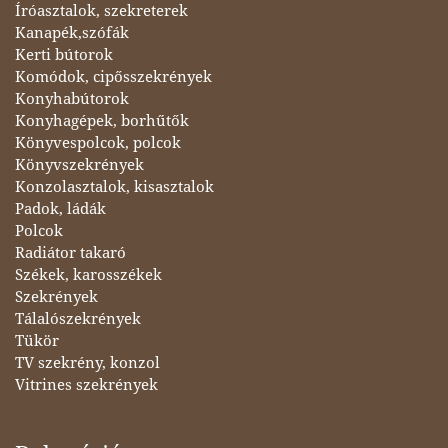
Íróasztalok, szekreterek
Kanapék,szófák
Kerti bútorok
Komódok, cipősszekrények
Konyhabútorok
Konyhagépek, borhűtők
Könyvespolcok, polcok
Könyvszekrények
Konzolasztalok, kisasztalok
Padok, ládák
Polcok
Radiátor takaró
Székek, karosszékek
Szekrények
Tálalószekrények
Tükör
TV szekrény, konzol
Vitrines szekrények