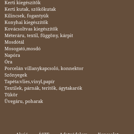
Kerti kiegészítők
Kerti kutak, szökőkutak
Kilincsek, fogantyúk
Konyhai kiegészítők
Kovácsoltvas kiegészítők
Méteráru, textil, függöny, kárpit
Mosdótál
Mosogató,mosdó
Napóra
Óra
Porcelán villanykapcsoló, konnektor
Szőnyegek
Tapéta:vlies,vinyl,papír
Textilek, párnák, teritők, ágytakarók
Tükör
Üvegáru, poharak