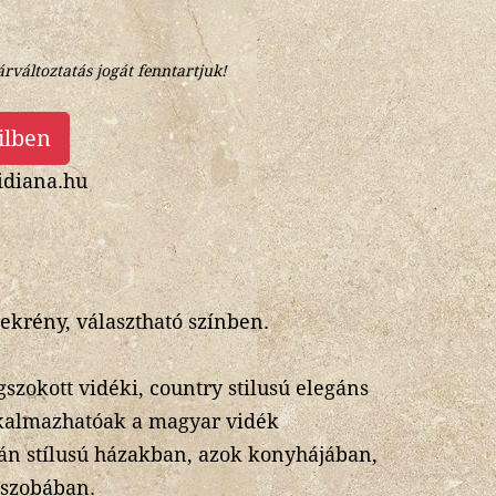
árváltoztatás jogát fenntartjuk!
ilben
diana.hu
ekrény, választható színben.
zokott vidéki, country stilusú elegáns
lkalmazhatóak a magyar vidék
án stílusú házakban, azok konyhájában,
őszobában.