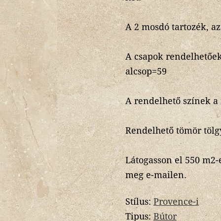
A 2 mosdó tartozék, az
A csapok rendelhetőek
alcsop=59
A rendelhető színek a
Rendelhető tömör tölgy 
Látogasson el 550 m2-
meg e-mailen.
Stílus:
Provence-i
Tipus:
Bútor