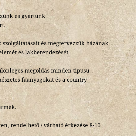
ezünk és gyártunk
rt.
 szolgáltatásait és megtervezzük házának
 elemét és lakberendezését.
különleges megoldás minden tipusú
mészetes faanyagokat és a country
.
ermék.
en, rendelhető / várható érkezése 8-10