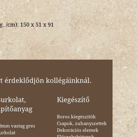
g. /cm):
150 x 51 x 91
t érdeklődjön kollégáinknál.
urkolat,
Kiegészítő
Építőanyag
Boros kiegészítők
Csapok, zuhanyszettek
0mm vastag gres
Dekorációs elemek
urkolat
Előszobabútorok,