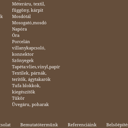
Méteráru, textil,
függöny, kárpit
ok
Mosdótál
Mosogató,mosdó
Napóra
Óra
Porcelán
villanykapcsoló,
konnektor
Szőnyegek
Tapéta:vlies,vinyl,papír
Textilek, párnák,
teritők, ágytakarók
Tufa blokkok,
kiegészítők
Tükör
Üvegáru, poharak
solat
Bemutatótermünk
Referenciáink
Belsőépíté