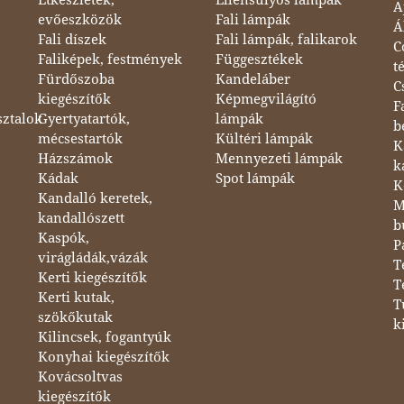
A
evőeszközök
Fali lámpák
Á
Fali díszek
Fali lámpák, falikarok
C
Faliképek, festmények
Függesztékek
t
Fürdőszoba
Kandeláber
C
kiegészítők
Képmegvilágító
F
sztalok
Gyertyatartók,
lámpák
b
mécsestartók
Kültéri lámpák
K
Házszámok
Mennyezeti lámpák
k
Kádak
Spot lámpák
K
Kandalló keretek,
M
kandallószett
b
Kaspók,
P
virágládák,vázák
T
Kerti kiegészítők
T
Kerti kutak,
T
szökőkutak
k
Kilincsek, fogantyúk
Konyhai kiegészítők
Kovácsoltvas
kiegészítők