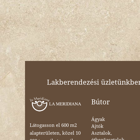
Lakberendezési üzletünkben 
Bútor
Ágyak
Látogasson el 600 m2
Ajtók
Asztalok,
alapterületen, közel 10
étkezőasztalok