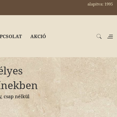
alapítva: 1995
PCSOLAT
AKCIÓ
élyes
zínekben
 csap nélkül