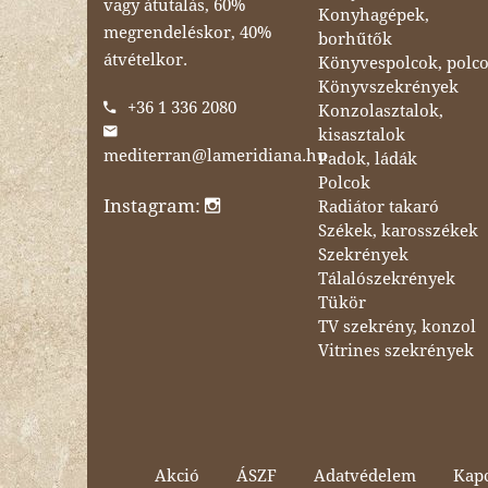
vagy átutalás, 60%
Konyhagépek,
megrendeléskor, 40%
borhűtők
átvételkor.
Könyvespolcok, polc
Könyvszekrények
+36 1 336 2080
Konzolasztalok,
kisasztalok
mediterran@lameridiana.hu
Padok, ládák
Polcok
Instagram:
Radiátor takaró
Székek, karosszékek
Szekrények
Tálalószekrények
Tükör
TV szekrény, konzol
Vitrines szekrények
Akció
ÁSZF
Adatvédelem
Kapc