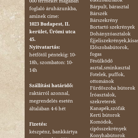
000 terméket magában
Bárpult, bárasztal
foglaló áruházunkba,
Bárszék
aminek címe:
Bárszekrény
1023 Budapest, II.
Bortartó szekrények
kerület, Ürömi utca
Dohányzóasztalok
45.
Éjjeliszekrények,kisa
Nyitvatartás:
Előszobabútorok,
fogas
hétfőtől péntekig: 10-
Fésülködő
18h, szombaton: 10-
asztal,sminkasztal
14h
Fotelek, puffok,
ottománok
Szállítási határidő:
Fürdőszoba bútorok
raktárról azonnal,
Íróasztalok,
megrendelés esetén
szekreterek
Kanapék,szófák
általában 4-6 hét
Kerti bútorok
Komódok,
Fizetés:
cipősszekrények
készpénz, bankkártya
Konyhabútorok