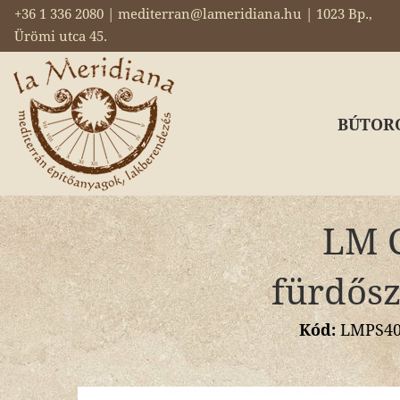
+36 1 336 2080 | mediterran@lameridiana.hu | 1023 Bp.,
Ürömi utca 45.
BÚTOR
LM C
fürdősz
Kód:
LMPS400