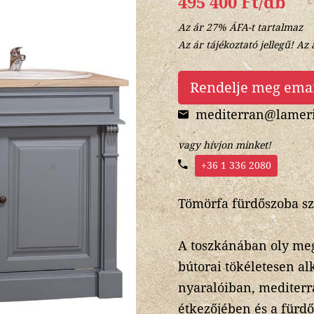
495 400 Ft/db
Az ár 27% ÁFA-t tartalmaz
Az ár tájékoztató jellegű! Az 
Rendelje meg ema
mediterran@lameri
vagy hívjon minket!
+36 1 336 2080
Tömörfa fürdőszoba sz
A toszkánában oly megs
bútorai tökéletesen a
nyaralóiban, mediterr
étkezőjében és a fürd