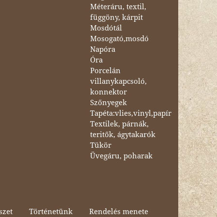
Méteráru, textil,
függöny, kárpit
Mosdótál
Mosogató,mosdó
Napóra
Óra
Porcelán
villanykapcsoló,
konnektor
Szőnyegek
Tapéta:vlies,vinyl,papír
Textilek, párnák,
teritők, ágytakarók
Tükör
Üvegáru, poharak
szet
Történetünk
Rendelés menete