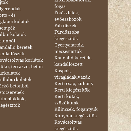
jtók
fogas
lgerendák
Étkészletek,
otto - és
evőeszközök
églaburkolatok
Fali díszek
sempék
Fürdőszoba
alburkolatok
kiegészítők
etonból
Gyertyatartók,
andalló keretek,
mécsestartók
andallószett
Kandalló keretek,
ovácsoltvas korlátok
kandallószett
űkő, terrazzo, beton
Kaspók,
urkolatok
virágládák,vázák
adlóburkolatok
Kerti csap, zuhany
érkő betonból
Kerti kiegészítők
etőcserepek
Kerti kutak,
ufa blokkok,
szökőkutak
iegészítők
Kilincsek, fogantyúk
Konyhai kiegészítők
Kovácsoltvas
kiegészítők