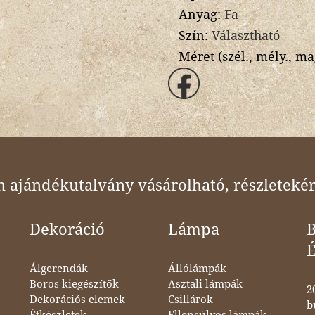
Anyag:
Fa
Szín:
Választható
Méret (szél., mély., ma
ajándékutalvány vásárolható, részletekér
Dekoráció
Lámpa
B
Álgerendák
Állólámpák
Boros kiegészítők
Asztali lámpák
2
Dekorációs elemek
Csillárok
b
Étkészletek,
Ellensúlyos lámpák