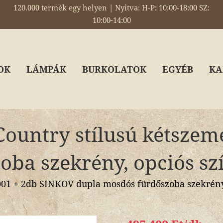
120.000 termék egy helyen | Nyitva: H-P: 10:00-18:00 SZ:
10:00-14:00
OK
LÁMPÁK
BURKOLATOK
EGYÉB
KA
ountry stílusú kétszem
oba szekrény, opciós s
1 + 2db SINKOV dupla mosdós fürdőszoba szekrény,