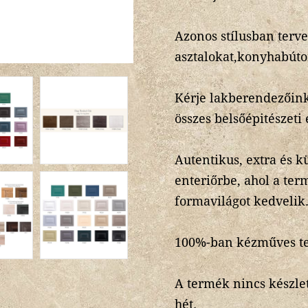
Azonos stílusban terv
asztalokat,konyhabúto
Kérje lakberendezőink
összes belsőépitészeti
Autentikus, extra és 
enteriőrbe, ahol a ter
formavilágot kedvelik
100%-ban kézműves t
A termék nincs készlet
hét.