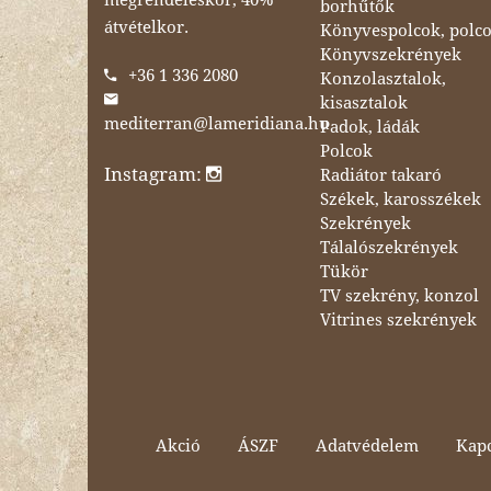
borhűtők
átvételkor.
Könyvespolcok, polc
Könyvszekrények
+36 1 336 2080
Konzolasztalok,
kisasztalok
mediterran@lameridiana.hu
Padok, ládák
Polcok
Instagram:
Radiátor takaró
Székek, karosszékek
Szekrények
Tálalószekrények
Tükör
TV szekrény, konzol
Vitrines szekrények
Akció
ÁSZF
Adatvédelem
Kapc