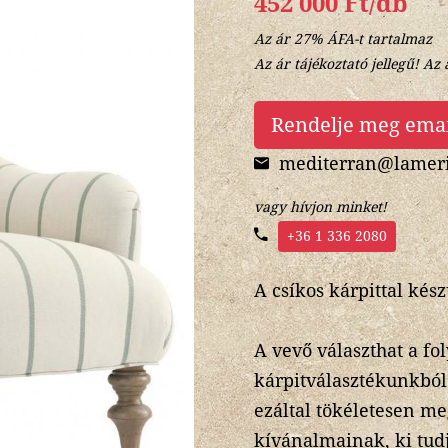
452 000 Ft/db
Az ár 27% ÁFA-t tartalmaz
Az ár tájékoztató jellegű! Az 
Rendelje meg ema
mediterran@lameri
vagy hívjon minket!
+36 1 336 2080
A csíkos kárpittal kész
A vevő választhat a f
kárpitválasztékunkból 
ezáltal tökéletesen me
kívánalmainak, ki tudju