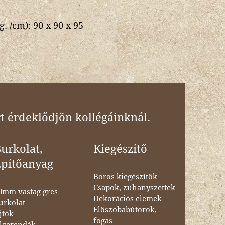
g. /cm):
90 x 90 x 95
t érdeklődjön kollégáinknál.
urkolat,
Kiegészítő
Építőanyag
Boros kiegészítők
Csapok, zuhanyszettek
0mm vastag gres
Dekorációs elemek
urkolat
Előszobabútorok,
jtók
fogas
lgerendák