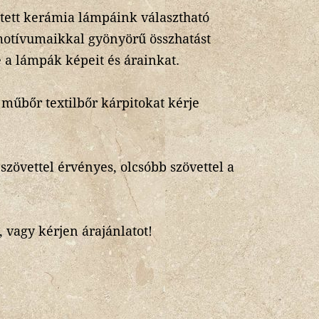
stett kerámia lámpáink választható
motívumaikkal gyönyörű összhatást
a lámpák képeit és árainkat.
, műbőr textilbőr kárpitokat kérje
 szövettel érvényes, olcsóbb szövettel a
 vagy kérjen árajánlatot!