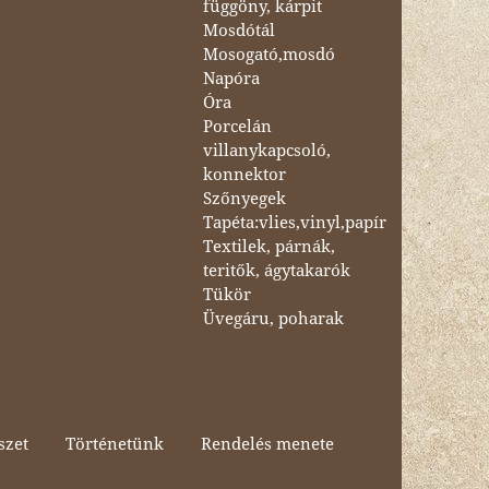
függöny, kárpit
Mosdótál
Mosogató,mosdó
Napóra
Óra
Porcelán
villanykapcsoló,
konnektor
Szőnyegek
Tapéta:vlies,vinyl,papír
Textilek, párnák,
teritők, ágytakarók
Tükör
Üvegáru, poharak
szet
Történetünk
Rendelés menete