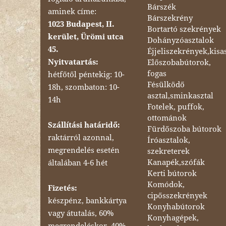
Bárszék
aminek címe:
Bárszekrény
1023 Budapest, II.
Bortartó szekrények
kerület, Ürömi utca
Dohányzóasztalok
45.
Éjjeliszekrények,kisa
Nyitvatartás:
Előszobabútorok,
fogas
hétfőtől péntekig: 10-
Fésülködő
18h, szombaton: 10-
asztal,sminkasztal
14h
Fotelek, puffok,
ottománok
Szállítási határidő:
Fürdőszoba bútorok
raktárról azonnal,
Íróasztalok,
megrendelés esetén
szekreterek
Kanapék,szófák
általában 4-6 hét
Kerti bútorok
Komódok,
Fizetés:
cipősszekrények
készpénz, bankkártya
Konyhabútorok
vagy átutalás, 60%
Konyhagépek,
megrendeléskor, 40%