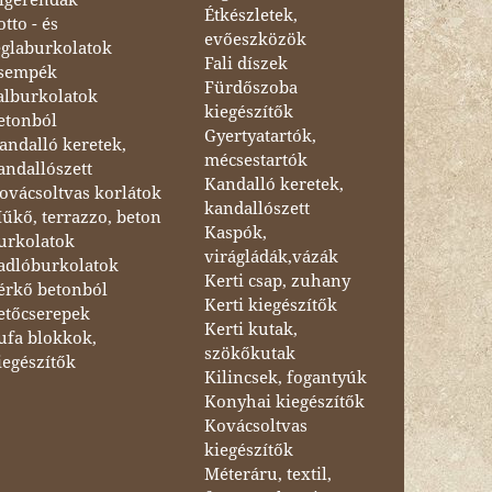
Étkészletek,
otto - és
evőeszközök
églaburkolatok
Fali díszek
sempék
Fürdőszoba
alburkolatok
kiegészítők
etonból
Gyertyatartók,
andalló keretek,
mécsestartók
andallószett
Kandalló keretek,
ovácsoltvas korlátok
kandallószett
űkő, terrazzo, beton
Kaspók,
urkolatok
virágládák,vázák
adlóburkolatok
Kerti csap, zuhany
érkő betonból
Kerti kiegészítők
etőcserepek
Kerti kutak,
ufa blokkok,
szökőkutak
iegészítők
Kilincsek, fogantyúk
Konyhai kiegészítők
Kovácsoltvas
kiegészítők
Méteráru, textil,