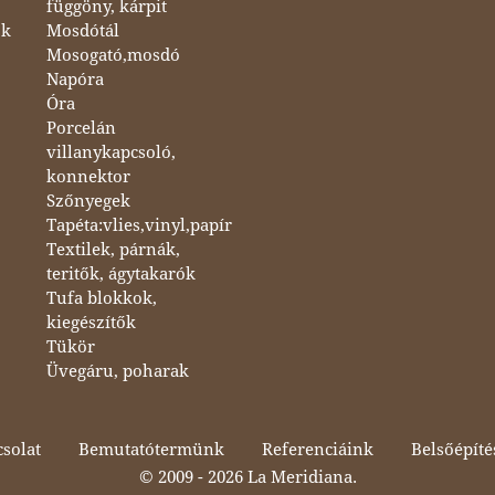
függöny, kárpit
ok
Mosdótál
Mosogató,mosdó
Napóra
Óra
Porcelán
villanykapcsoló,
konnektor
Szőnyegek
Tapéta:vlies,vinyl,papír
Textilek, párnák,
teritők, ágytakarók
Tufa blokkok,
kiegészítők
Tükör
Üvegáru, poharak
solat
Bemutatótermünk
Referenciáink
Belsőépíté
© 2009 -
2026 La Meridiana.