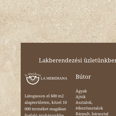
Lakberendezési üzletünkben 
Bútor
Ágyak
Látogasson el 600 m2
Ajtók
Asztalok,
alapterületen, közel 10
étkezőasztalok
000 terméket magában
Bárpult, bárasztal
foglaló áruházunkba,