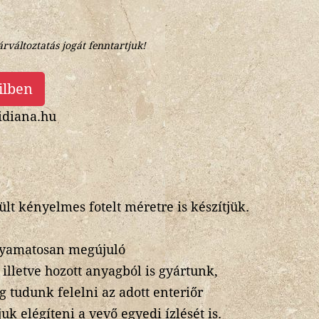
árváltoztatás jogát fenntartjuk!
ilben
diana.hu
ült kényelmes fotelt méretre is készítjük.
olyamatosan megújuló
illetve hozott anyagból is gyártunk,
g tudunk felelni az adott enteriőr
k elégíteni a vevő egyedi ízlését is.