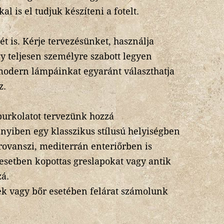
l is el tudjuk készíteni a fotelt.
 is. Kérje tervezésünket, használja
gy teljesen személyre szabott legyen
 modern lámpáinkat egyaránt választhatja
z.
burkolatot tervezünk hozzá
yiben egy klasszikus stílusú helyiségben
provanszi, mediterrán enteriőrben is
esetben kopottas greslapokat vagy antik
zá.
lek vagy bőr esetében felárat számolunk