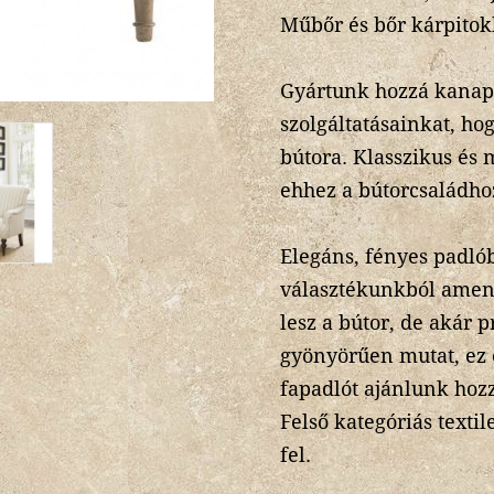
Műbőr és bőr kárpitokka
Gyártunk hozzá kanapét
szolgáltatásainkat, ho
bútora. Klasszikus és
ehhez a bútorcsaládho
Elegáns, fényes padló
választékunkból amenn
lesz a bútor, de akár 
gyönyörűen mutat, ez 
fapadlót ajánlunk hoz
Felső kategóriás texti
fel.