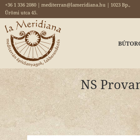
+36 1 336 2080 | mediterran@lameridiana.hu | 1023 Bp.,
Ürömi utca 45.
BÚTOR
NS Provan