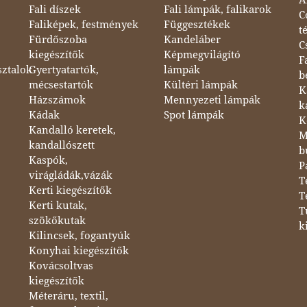
Fali díszek
Fali lámpák, falikarok
C
Faliképek, festmények
Függesztékek
t
Fürdőszoba
Kandeláber
C
kiegészítők
Képmegvilágító
F
sztalok
Gyertyatartók,
lámpák
b
mécsestartók
Kültéri lámpák
K
Házszámok
Mennyezeti lámpák
k
Kádak
Spot lámpák
K
Kandalló keretek,
M
kandallószett
b
Kaspók,
P
virágládák,vázák
T
Kerti kiegészítők
T
Kerti kutak,
T
szökőkutak
k
Kilincsek, fogantyúk
Konyhai kiegészítők
Kovácsoltvas
kiegészítők
Méteráru, textil,