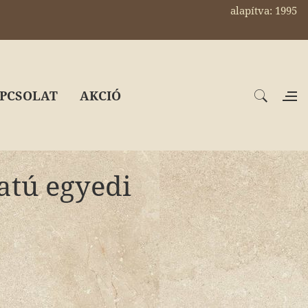
alapítva: 1995
PCSOLAT
AKCIÓ
atú egyedi
t