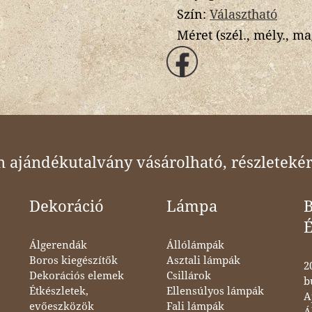
Szín:
Választható
Méret (szél., mély., ma
ajándékutalvány vásárolható, részletekér
Dekoráció
Lámpa
B
Álgerendák
Állólámpák
Boros kiegészítők
Asztali lámpák
2
Dekorációs elemek
Csillárok
b
Étkészletek,
Ellensúlyos lámpák
A
evőeszközök
Fali lámpák
Á