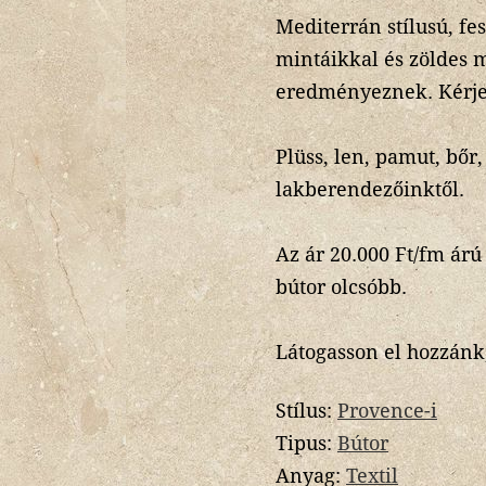
Mediterrán stílusú, fe
mintáikkal és zöldes 
eredményeznek. Kérje 
Plüss, len, pamut, bőr
lakberendezőinktől.
Az ár 20.000 Ft/fm árú
bútor olcsóbb.
Látogasson el hozzánk,
Stílus:
Provence-i
Tipus:
Bútor
Anyag:
Textil