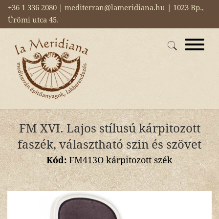
+36 1 336 2080 | mediterran@lameridiana.hu | 1023 Bp.,
Ürömi utca 45.
FM XVI. Lajos stílusú kárpitozott
faszék, választható szin és szövet
Kód:
FM413O kárpitozott szék