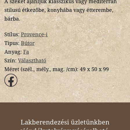
A széket ajánljuk klasszikus vagy mediterrán
stilusú étkezőbe, konyhába vagy étterembe,
bárba.
Stílus:
Provence-i
Tipus:
Bútor
Anyag:
Fa
Szín:
Választható
Méret (szél., mély., mag. /cm):
49 x 50 x 99
Lakberendezési üzletünkben