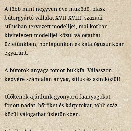
A több mint negyven éve működő, olasz
bútorgyártó vállalat XVII-XVIII. századi
stílusban tervezett modelljei, mai korban
kivitelezett modelljei közül válogathat
üzletünkben, honlapunkon és katalógusunkban
egyaránt.
A bútorok anyaga tömör bükkfa. Válasszon
kedvére számtalan anyag, stílus és szín közül!
Ülőkének ajánlunk gyönyörű faanyagokat,
fonott nádat, bőröket és kárpitokat, több száz
közül válogathat üzletünkben.