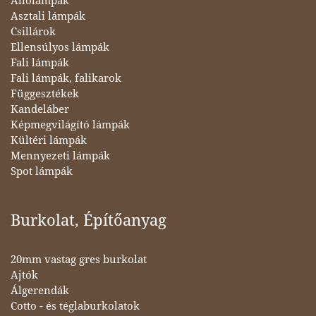
Állólámpák
Asztali lámpák
Csillárok
Ellensúlyos lámpák
Fali lámpák
Fali lámpák, falikarok
Függesztékek
Kandeláber
Képmegvilágító lámpák
Kültéri lámpák
Mennyezeti lámpák
Spot lámpák
Burkolat, Építőanyag
20mm vastag gres burkolat
Ajtók
Álgerendák
Cotto - és téglaburkolatok