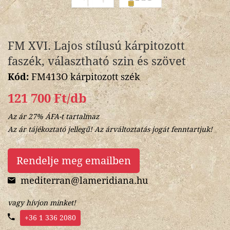
FM XVI. Lajos stílusú kárpitozott
faszék, választható szin és szövet
Kód:
FM413O kárpitozott szék
121 700 Ft/db
Az ár 27% ÁFA-t tartalmaz
Az ár tájékoztató jellegű! Az árváltoztatás jogát fenntartjuk!
Rendelje meg emailben
mediterran@lameridiana.hu
vagy hívjon minket!
+36 1 336 2080