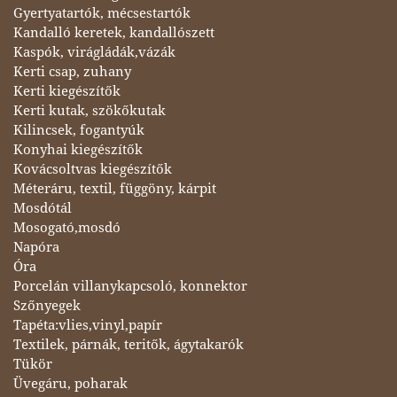
Gyertyatartók, mécsestartók
Kandalló keretek, kandallószett
Kaspók, virágládák,vázák
Kerti csap, zuhany
Kerti kiegészítők
Kerti kutak, szökőkutak
Kilincsek, fogantyúk
Konyhai kiegészítők
Kovácsoltvas kiegészítők
Méteráru, textil, függöny, kárpit
Mosdótál
Mosogató,mosdó
Napóra
Óra
Porcelán villanykapcsoló, konnektor
Szőnyegek
Tapéta:vlies,vinyl,papír
Textilek, párnák, teritők, ágytakarók
Tükör
Üvegáru, poharak