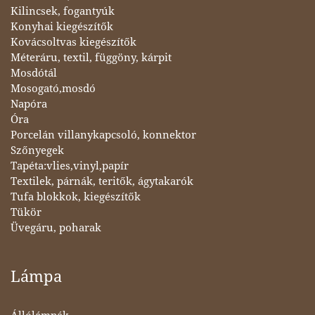
Kilincsek, fogantyúk
Konyhai kiegészítők
Kovácsoltvas kiegészítők
Méteráru, textil, függöny, kárpit
Mosdótál
Mosogató,mosdó
Napóra
Óra
Porcelán villanykapcsoló, konnektor
Szőnyegek
Tapéta:vlies,vinyl,papír
Textilek, párnák, teritők, ágytakarók
Tufa blokkok, kiegészítők
Tükör
Üvegáru, poharak
Lámpa