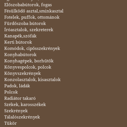
Előszobabútorok, fogas
Fésülködő asztal,sminkasztal
Fotelek, puffok, ottománok
Fürdőszoba bútorok
Íróasztalok, szekreterek
Kanapék,szófák
Kerti bútorok
Komódok, cipősszekrények
Konyhabútorok
Konyhagépek, borhűtők
Könyvespolcok, polcok
Könyvszekrények
Konzolasztalok, kisasztalok
Padok, ládák
Polcok
Radiátor takaró
Székek, karosszékek
Szekrények
Tálalószekrények
Tükör