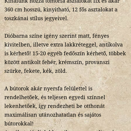
Kínálunk hozzá tömörfa asztalokat fix és akár
360 cm hosszú, kinyitható, 12 fős asztalokat a
toszkánai stílus jegyeivel.
Dióbarna színe igény szerint matt, fényes
kivitelben, illetve extra lakkréteggel, antikolva
is kérhető! 15-20 egyéb fedőszín kérhető, többek
között antikolt fehér, krémszín, provanszi
szürke, fekete, kék, zöld.
A bútorok akár nyersfa felülettel is
rendelhetőek, és teljesen egyedi színnel
lekenhetőek, így rendezheti be otthonát
maximálisan utánozhatatlan és sajátos
bútorokkal!