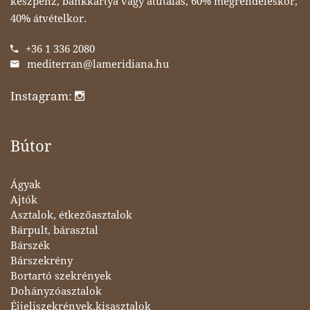
készpénz, bankkártya vagy átutalás, 60% megrendeléskor,
40% átvételkor.
+36 1 336 2080
mediterran@lameridiana.hu
Instagram:
Bútor
Ágyak
Ajtók
Asztalok, étkezőasztalok
Bárpult, bárasztal
Bárszék
Bárszekrény
Bortartó szekrények
Dohányzóasztalok
Éjjeliszekrények,kisasztalok