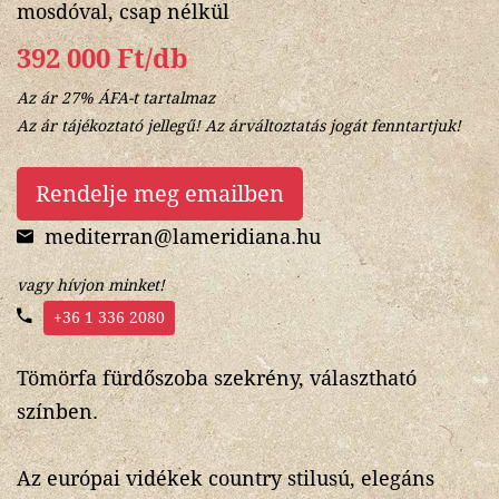
mosdóval, csap nélkül
392 000 Ft/db
Az ár 27% ÁFA-t tartalmaz
Az ár tájékoztató jellegű! Az árváltoztatás jogát fenntartjuk!
Rendelje meg emailben
mediterran@lameridiana.hu
vagy hívjon minket!
+36 1 336 2080
Tömörfa fürdőszoba szekrény, választható
színben.
Az európai vidékek country stilusú, elegáns