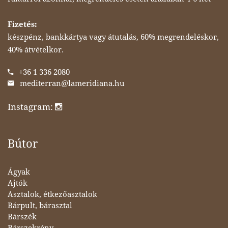
Fizetés:
készpénz, bankkártya vagy átutalás, 60% megrendeléskor,
40% átvételkor.
+36 1 336 2080
mediterran@lameridiana.hu
Instagram:
Bútor
Ágyak
Ajtók
Asztalok, étkezőasztalok
Bárpult, bárasztal
Bárszék
Bárszekrény