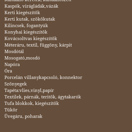
Kaspók, virágládák,vázák
Kerti kiegészítők
Kerti kutak, szökőkutak
Kilincsek, fogantyúk
Konyhai kiegészítők
Kovácsoltvas kiegészítők
Méteráru, textil, függöny, kárpit
Mosdótál
Mosogató,mosdó
Napóra
Óra
Porcelán villanykapcsoló, konnektor
Szőnyegek
Tapéta:vlies,vinyl,papír
Textilek, párnák, teritők, ágytakarók
Tufa blokkok, kiegészítők
Tükör
Üvegáru, poharak