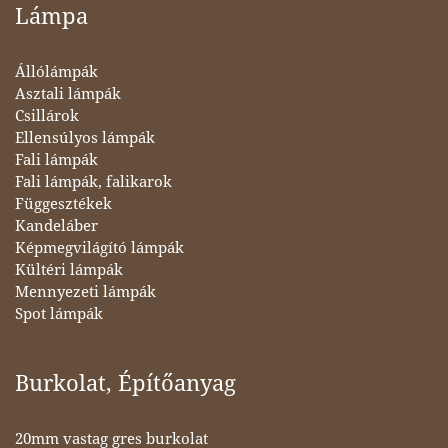
Lámpa
Állólámpák
Asztali lámpák
Csillárok
Ellensúlyos lámpák
Fali lámpák
Fali lámpák, falikarok
Függesztékek
Kandeláber
Képmegvilágító lámpák
Kültéri lámpák
Mennyezeti lámpák
Spot lámpák
Burkolat, Építőanyag
20mm vastag gres burkolat