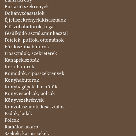
Bortartó szekrények
Dohányzóasztalok
Éjjeliszekrények,kisasztalok
Előszobabútorok, fogas
Fésülködő asztal,sminkasztal
Fotelek, puffok, ottománok
Fürdőszoba bútorok
Íróasztalok, szekreterek
Kanapék,szófák
Kerti bútorok
Komódok, cipősszekrények
Konyhabútorok
Konyhagépek, borhűtők
Könyvespolcok, polcok
Könyvszekrények
Konzolasztalok, kisasztalok
Padok, ládák
Polcok
Radiátor takaró
Székek, karosszékek