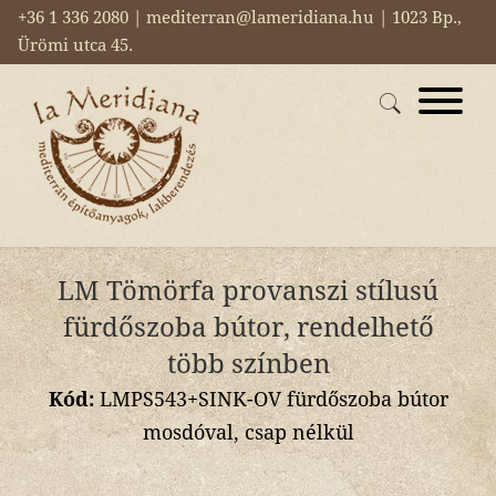
+36 1 336 2080 | mediterran@lameridiana.hu | 1023 Bp.,
Ürömi utca 45.
LM Tömörfa provanszi stílusú
fürdőszoba bútor, rendelhető
több színben
Kód:
LMPS543+SINK-OV fürdőszoba bútor
mosdóval, csap nélkül