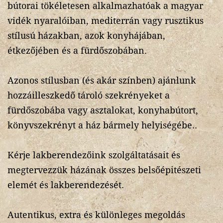
bútorai tökéletesen alkalmazhatóak a magyar
vidék nyaralóiban, mediterrán vagy rusztikus
stílusú házakban, azok konyhájában,
étkezőjében és a fürdőszobában.
Azonos stílusban (és akár színben) ajánlunk
hozzáilleszkedő tároló szekrényeket a
fürdőszobába vagy asztalokat, konyhabútort,
könyvszekrényt a ház bármely helyiségébe..
Kérje lakberendezőink szolgáltatásait és
megtervezzük házának összes belsőépitészeti
elemét és lakberendezését.
Autentikus, extra és különleges megoldás