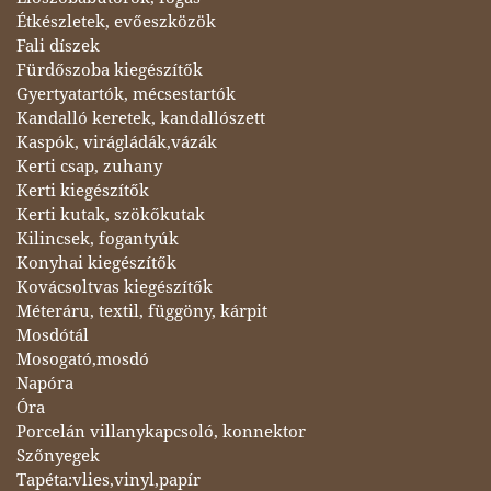
Étkészletek, evőeszközök
Fali díszek
Fürdőszoba kiegészítők
Gyertyatartók, mécsestartók
Kandalló keretek, kandallószett
Kaspók, virágládák,vázák
Kerti csap, zuhany
Kerti kiegészítők
Kerti kutak, szökőkutak
Kilincsek, fogantyúk
Konyhai kiegészítők
Kovácsoltvas kiegészítők
Méteráru, textil, függöny, kárpit
Mosdótál
Mosogató,mosdó
Napóra
Óra
Porcelán villanykapcsoló, konnektor
Szőnyegek
Tapéta:vlies,vinyl,papír