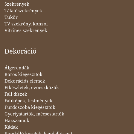
Szekrények
Tálalószekrények
Tükör
TV szekrény, konzol
Vitrines szekrények
Dekoráció
Álgerendák
Boros kiegészítők
Dekorációs elemek
Étkészletek, evőeszközök
Fali díszek
Faliképek, festmények
Fürdőszoba kiegészítők
Gyertyatartók, mécsestartók
Házszámok
Kádak
Kandalló keretek, kandallószett