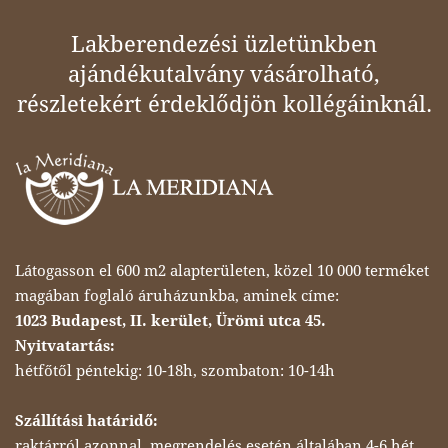
Lakberendezési üzletünkben
ajándékutalvány vásárolható,
részletekért érdeklődjön kollégáinknál.
Látogasson el 600 m2 alapterületen, közel 10 000 terméket
magában foglaló áruházunkba, aminek címe:
1023 Budapest, II. kerület, Ürömi utca 45.
Nyitvatartás:
hétfőtől péntekig: 10-18h, szombaton: 10-14h
Szállítási határidő:
raktárról azonnal, megrendelés esetén általában 4-6 hét