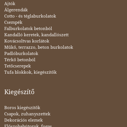
Ajtók
Álgerendák
Cotto - és téglaburkolatok
Csempék
Falburkolatok betonból
Kandalló keretek, kandallószett
Kovácsoltvas korlátok
Műkő, terrazzo, beton burkolatok
Padlóburkolatok
Térkő betonból
Tetőcserepek
Tufa blokkok, kiegészítők
Kiegészítő
Boros kiegészítők
Csapok, zuhanyszettek
Dekorációs elemek
Előszobabútorok, fogas