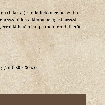
én (felárral) rendelhető még hosszabb
hosszabbítja a lámpa belógási hosszát.
yérral látható a lámpa (nem rendelhető).
g. /cm):
30 x 30 x 0