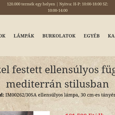
120.000 termék egy helyen | Nyitva: H-P: 10:00-18:00 SZ:
10:00-14:00
OK
LÁMPÁK
BURKOLATOK
EGYÉB
KA
el festett ellensúlyos fü
mediterrán stilusban
d:
IM00262/30SA ellensúlyos lámpa, 30 cm-es tányér