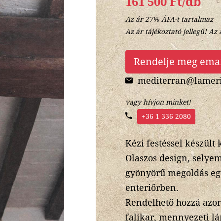
161 500 Ft/db
Az ár 27% ÁFA-t tartalmaz
Az ár tájékoztató jellegű! Az 
Rendelje meg ema
mediterran@lameri
vagy hívjon minket!
+36 1 336 2080
Kézi festéssel készült
Olaszos design, selyem
gyönyörű megoldás egy
enteriőrben.
Rendelhető hozzá azon
falikar, mennyezeti l