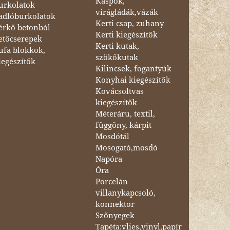
Kaspók,
urkolatok
virágládák,vázák
adlóburkolatok
Kerti csap, zuhany
érkő betonból
Kerti kiegészítők
etőcserepek
Kerti kutak,
ufa blokkok,
szökőkutak
iegészítők
Kilincsek, fogantyúk
Konyhai kiegészítők
Kovácsoltvas
kiegészítők
Méteráru, textil,
függöny, kárpit
Mosdótál
Mosogató,mosdó
Napóra
Óra
Porcelán
villanykapcsoló,
konnektor
Szőnyegek
Tapéta:vlies,vinyl,papír