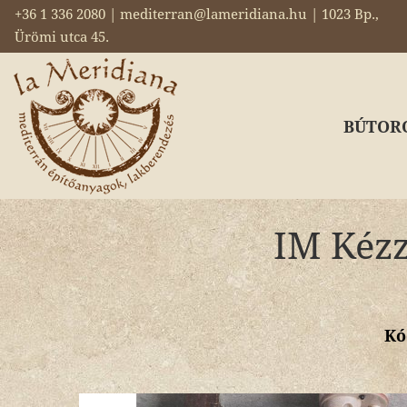
+36 1 336 2080 | mediterran@lameridiana.hu | 1023 Bp.,
Ürömi utca 45.
BÚTOR
IM Kézz
Kó