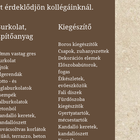
t érdeklődjön kollégáinknál.
urkolat,
Kiegészítő
Építőanyag
Boros kiegészítők
Csapok, zuhanyszettek
0mm vastag gres
Dekorációs elemek
urkolat
Előszobabútorok,
jtók
fogas
lgerendák
Étkészletek,
otto - és
evőeszközök
églaburkolatok
Fali díszek
sempék
Fürdőszoba
alburkolatok
kiegészítők
etonból
Gyertyatartók,
andalló keretek,
mécsestartók
andallószett
Kandalló keretek,
ovácsoltvas korlátok
kandallószett
űkő, terrazzo, beton