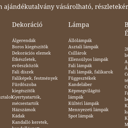
ajándékutalvány vásárolható, részletekér
Dekoráció
Lámpa
B
Álgerendák
Állólámpák
Boros kiegészítők
Asztali lámpák
2
Dekorációs elemek
Csillárok
b
Étkészletek,
Ellensúlyos lámpák
A
evőeszközök
Fali lámpák
Á
Fali díszek
Fali lámpák, falikarok
C
Faliképek, festmények
Függesztékek
t
Fürdőszoba
Kandeláber
C
kiegészítők
Képmegvilágító
F
sztalok
Gyertyatartók,
lámpák
b
mécsestartók
Kültéri lámpák
K
Házszámok
Mennyezeti lámpák
k
Kádak
Spot lámpák
K
Kandalló keretek,
M