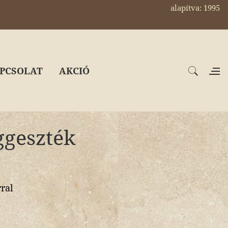
alapítva: 1995
PCSOLAT
AKCIÓ
ggeszték
ral