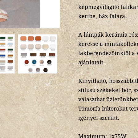
képmegvilágító falikar,
kertbe, ház falára.
A lámpák kerámia rész
keresse a mintakollek
lakberendezőinktől a 
ajánlatait.
Kinyitható, hosszabbit
stilusú székeket bőr, s
választhat üzletünkbe
Tömörfa bútorokat te
igényei szerint.
Maximum: 1x75W