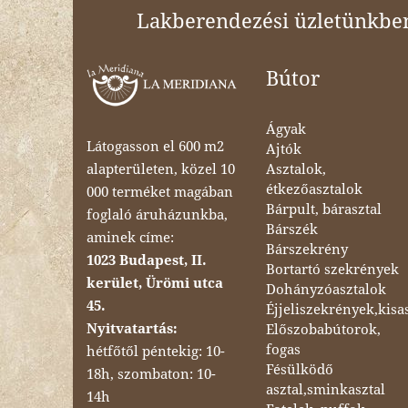
Lakberendezési üzletünkben 
Bútor
Ágyak
Látogasson el 600 m2
Ajtók
Asztalok,
alapterületen, közel 10
étkezőasztalok
000 terméket magában
Bárpult, bárasztal
foglaló áruházunkba,
Bárszék
aminek címe:
Bárszekrény
1023 Budapest, II.
Bortartó szekrények
kerület, Ürömi utca
Dohányzóasztalok
45.
Éjjeliszekrények,kisa
Nyitvatartás:
Előszobabútorok,
fogas
hétfőtől péntekig: 10-
Fésülködő
18h, szombaton: 10-
asztal,sminkasztal
14h