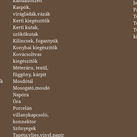
kandallószett
b
Kaspók,
P
virágládák,vázák
T
Kerti kiegészítők
T
Kerti kutak,
T
szökőkutak
k
Kilincsek, fogantyúk
Konyhai kiegészítők
Kovácsoltvas
kiegészítők
Méteráru, textil,
függöny, kárpit
ok
Mosdótál
Mosogató,mosdó
Napóra
Óra
Porcelán
villanykapcsoló,
konnektor
Szőnyegek
Tapéta:vlies,vinyl,papír