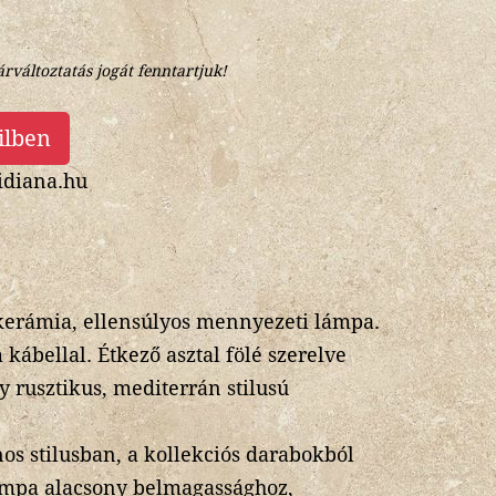
árváltoztatás jogát fenntartjuk!
ilben
diana.hu
 kerámia, ellensúlyos mennyezeti lámpa.
 kábellal. Étkező asztal fölé szerelve
 rusztikus, mediterrán stilusú
os stilusban, a kollekciós darabokból
ámpa alacsony belmagassághoz,