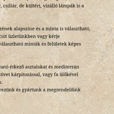
 csillár, de kültéri, vízálló lámpák is a
ének alapszíne és a minta is választható,
ciót üzletünkben vagy kérje
választható minták és felületek képes
ható étkező asztalokat és mediterrán
zövet kárpitozással, vagy fa ülőkével
n.
rvezünk és gyártunk a megrendelőink