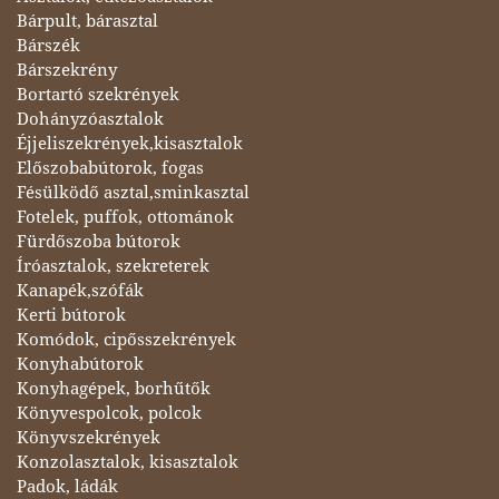
Bárpult, bárasztal
Bárszék
Bárszekrény
Bortartó szekrények
Dohányzóasztalok
Éjjeliszekrények,kisasztalok
Előszobabútorok, fogas
Fésülködő asztal,sminkasztal
Fotelek, puffok, ottománok
Fürdőszoba bútorok
Íróasztalok, szekreterek
Kanapék,szófák
Kerti bútorok
Komódok, cipősszekrények
Konyhabútorok
Konyhagépek, borhűtők
Könyvespolcok, polcok
Könyvszekrények
Konzolasztalok, kisasztalok
Padok, ládák