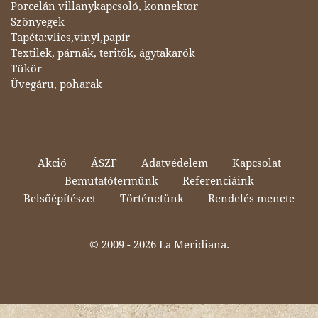
Porcelán villanykapcsoló, konnektor
Szőnyegek
Tapéta:vlies,vinyl,papír
Textilek, párnák, teritők, ágytakarók
Tükör
Üvegáru, poharak
Akció
ÁSZF
Adatvédelem
Kapcsolat
Bemutatótermünk
Referenciáink
Belsőépítészet
Történetünk
Rendelés menete
© 2009 -
2026 La Meridiana.