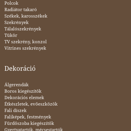
Polcok
Radiátor takaró
Székek, karosszékek
Szekrények
Tálalószekrények
Tükör
TV szekrény, konzol
Vitrines szekrények
Dekoráció
Álgerendák
Boros kiegészítők
Dekorációs elemek
Étkészletek, evőeszközök
Fali díszek
Faliképek, festmények
Fürdőszoba kiegészítők
Gyertyatartók, mécsestartók