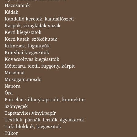
Házszámok
Kádak
Kandalló keretek, kandallószett
Kaspók, virágládák,vázák
Kerti kiegészítők
Kerti kutak, szökőkutak
Kilincsek, fogantyúk
Konyhai kiegészítők
Kovácsoltvas kiegészítők
Méteráru, textil, függöny, kárpit
Mosdótál
Mosogató,mosdó
Napóra
Óra
Porcelán villanykapcsoló, konnektor
Szőnyegek
Tapéta:vlies,vinyl,papír
Textilek, párnák, teritők, ágytakarók
Tufa blokkok, kiegészítők
Tükör