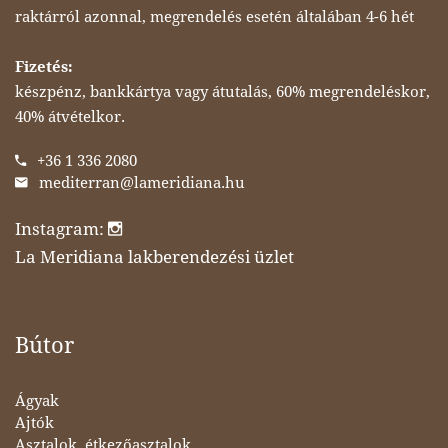
raktárról azonnal, megrendelés esetén általában 4-6 hét
Fizetés:
készpénz, bankkártya vagy átutalás, 60% megrendeléskor,
40% átvételkor.
+36 1 336 2080
mediterran@lameridiana.hu
Instagram:
La Meridiana lakberendezési üzlet
Bútor
Ágyak
Ajtók
Asztalok, étkezőasztalok