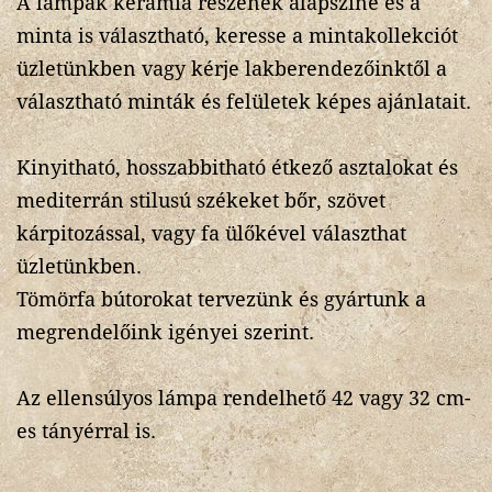
A lámpák kerámia részének alapszíne és a
minta is választható, keresse a mintakollekciót
üzletünkben vagy kérje lakberendezőinktől a
választható minták és felületek képes ajánlatait.
Kinyitható, hosszabbitható étkező asztalokat és
mediterrán stilusú székeket bőr, szövet
kárpitozással, vagy fa ülőkével választhat
üzletünkben.
Tömörfa bútorokat tervezünk és gyártunk a
megrendelőink igényei szerint.
Az ellensúlyos lámpa rendelhető 42 vagy 32 cm-
es tányérral is.