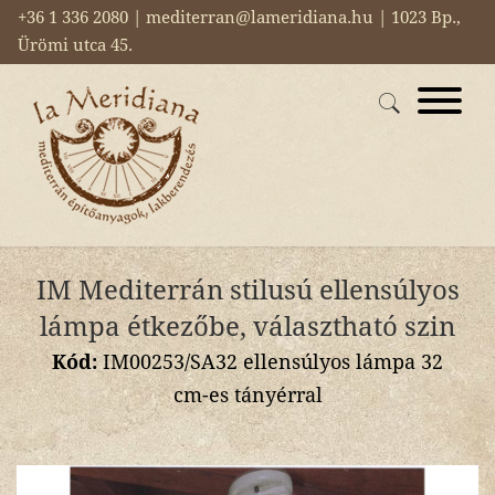
+36 1 336 2080 | mediterran@lameridiana.hu | 1023 Bp.,
Ürömi utca 45.
IM Mediterrán stilusú ellensúlyos
lámpa étkezőbe, választható szin
Kód:
IM00253/SA32 ellensúlyos lámpa 32
cm-es tányérral