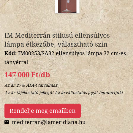
IM Mediterrán stilusú ellensúlyos
lámpa étkezőbe, választható szin
Kód:
IM00253/SA32 ellensúlyos lámpa 32 cm-es
tányérral
147 000 Ft/db
Az ár 27% ÁFA-t tartalmaz
Az ár tájékoztató jellegű! Az árváltoztatás jogát fenntartjuk!
Rendelje meg emailben
mediterran@lameridiana.hu