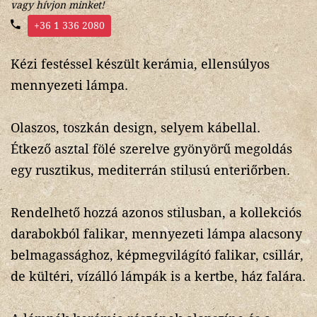
vagy hívjon minket!
+36 1 336 2080
Kézi festéssel készült kerámia, ellensúlyos
mennyezeti lámpa.
Olaszos, toszkán design, selyem kábellal.
Étkező asztal fölé szerelve gyönyörű megoldás
egy rusztikus, mediterrán stilusú enteriőrben.
Rendelhető hozzá azonos stilusban, a kollekciós
darabokból falikar, mennyezeti lámpa alacsony
belmagassághoz, képmegvilágító falikar, csillár,
de kültéri, vízálló lámpák is a kertbe, ház falára.