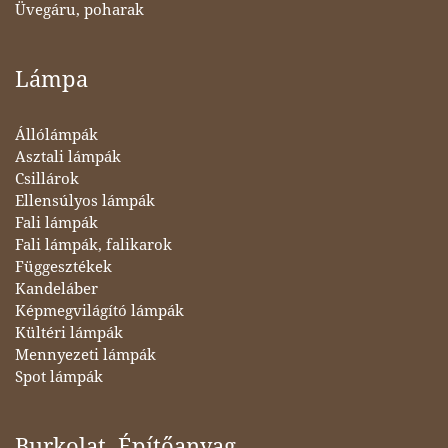
Üvegáru, poharak
Lámpa
Állólámpák
Asztali lámpák
Csillárok
Ellensúlyos lámpák
Fali lámpák
Fali lámpák, falikarok
Függesztékek
Kandeláber
Képmegvilágító lámpák
Kültéri lámpák
Mennyezeti lámpák
Spot lámpák
Burkolat, Építőanyag