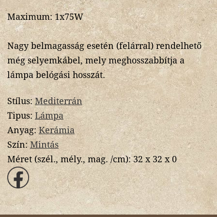
Maximum: 1x75W
Nagy belmagasság esetén (felárral) rendelhető
még selyemkábel, mely meghosszabbítja a
lámpa belógási hosszát.
Stílus:
Mediterrán
Tipus:
Lámpa
Anyag:
Kerámia
Szín:
Mintás
Méret (szél., mély., mag. /cm):
32 x 32 x 0