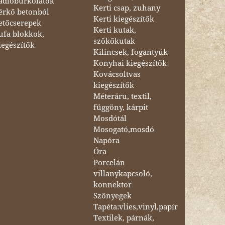
adlóburkolatok
Kerti csap, zuhany
érkő betonból
Kerti kiegészítők
etőcserepek
Kerti kutak,
ufa blokkok,
szökőkutak
iegészítők
Kilincsek, fogantyúk
Konyhai kiegészítők
Kovácsoltvas
kiegészítők
Méteráru, textil,
függöny, kárpit
Mosdótál
Mosogató,mosdó
Napóra
Óra
Porcelán
villanykapcsoló,
konnektor
Szőnyegek
Tapéta:vlies,vinyl,papír
Textilek, párnák,