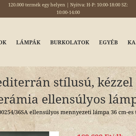
120.000 termék egy helyen | Nyitva: H-P: 10:00-18:00 SZ:
10:00-14:00
OK
LÁMPÁK
BURKOLATOK
EGYÉB
KA
iterrán stílusú, kézzel 
erámia ellensúlyos lám
0254/36SA ellensúlyos mennyezeti lámpa 36 cm-es 