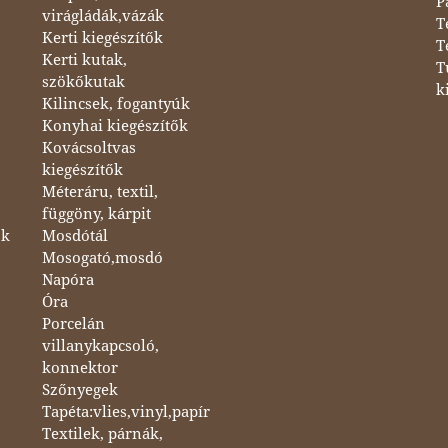
P
virágládák,vázák
T
Kerti kiegészítők
T
Kerti kutak,
T
szökőkutak
k
Kilincsek, fogantyúk
Konyhai kiegészítők
Kovácsoltvas
kiegészítők
Méteráru, textil,
függöny, kárpit
ok
Mosdótál
Mosogató,mosdó
Napóra
Óra
Porcelán
villanykapcsoló,
konnektor
Szőnyegek
Tapéta:vlies,vinyl,papír
Textilek, párnák,