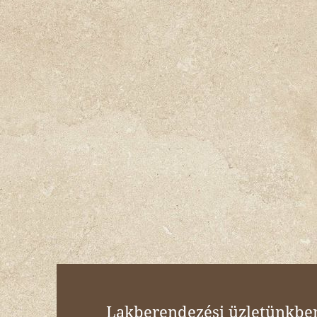
Lakberendezési üzletünkben 