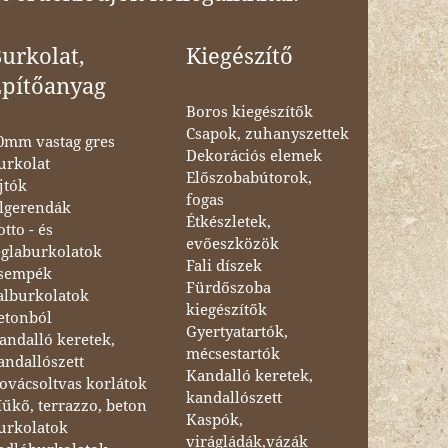
urkolat,
Kiegészítő
Építőanyag
Boros kiegészítők
Csapok, zuhanyszettek
0mm vastag gres
Dekorációs elemek
urkolat
Előszobabútorok,
jtók
fogas
lgerendák
Étkészletek,
otto - és
evőeszközök
églaburkolatok
Fali díszek
sempék
Fürdőszoba
alburkolatok
kiegészítők
etonból
Gyertyatartók,
andalló keretek,
mécsestartók
andallószett
Kandalló keretek,
ovácsoltvas korlátok
kandallószett
űkő, terrazzo, beton
Kaspók,
urkolatok
virágládák,vázák