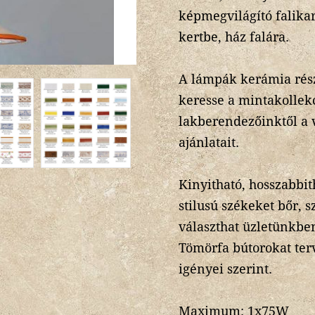
képmegvilágító falikar,
kertbe, ház falára.
A lámpák kerámia rész
keresse a mintakollek
lakberendezőinktől a 
ajánlatait.
Kinyitható, hosszabbit
stilusú székeket bőr, s
választhat üzletünkbe
Tömörfa bútorokat te
igényei szerint.
Maximum: 1x75W