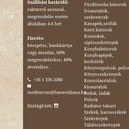
Szállítási határidő:
Fürdőszoba bútorok
raktárról azonnal,
Íróasztalok,
megrendelés esetén
szekreterek
Kanapék,szófák
általában 4-6 hét
Kerti bútorok
Komódok,
Fizetés:
cipősszekrények
készpénz, bankkártya
Konyhabútorok
vagy átutalás, 60%
Konyhagépek,
megrendeléskor, 40%
borhűtők
átvételkor.
Könyvespolcok, polc
Könyvszekrények
+36 1 336 2080
Konzolasztalok,
kisasztalok
mediterran@lameridiana.hu
Padok, ládák
Polcok
Instagram:
Radiátor takaró
Székek, karosszékek
Szekrények
Tálalószekrények