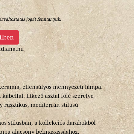
árváltoztatás jogát fenntartjuk!
ilben
diana.hu
 kerámia, ellensúlyos mennyezeti lámpa.
 kábellal. Étkező asztal fölé szerelve
 rusztikus, mediterrán stilusú
os stilusban, a kollekciós darabokból
ámpa alacsony belmagassághoz,