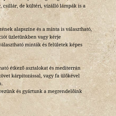
 csillár, de kültéri, vízálló lámpák is a
ének alapszíne és a minta is választható,
ciót üzletünkben vagy kérje
választható minták és felületek képes
ható étkező asztalokat és mediterrán
zövet kárpitozással, vagy fa ülőkével
n.
rvezünk és gyártunk a megrendelőink