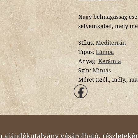
Nagy belmagasság eset
selyemkábel, mely meg
Stílus:
Mediterrán
Tipus:
Lámpa
Anyag:
Kerámia
Szín:
Mintás
Méret (szél., mély., ma
ajándékutalvány vásárolható, részletekér