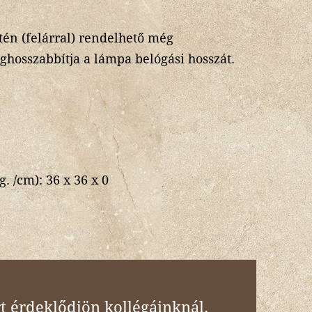
én (felárral) rendelhető még
hosszabbítja a lámpa belógási hosszát.
g. /cm):
36 x 36 x 0
t érdeklődjön kollégáinknál.