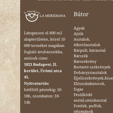
Bútor
Ágyak
Látogasson el 600 m2
Ajtók
Asztalok,
alapterületen, közel 10
étkezőasztalok
000 terméket magában
Bárpult, bárasztal
foglaló áruházunkba,
Bárszék
aminek címe:
Bárszekrény
1023 Budapest, II.
Bortartó szekrények
kerület, Ürömi utca
Dohányzóasztalok
45.
Éjjeliszekrények,kisa
Nyitvatartás:
Előszobabútorok,
fogas
hétfőtől péntekig: 10-
Fésülködő
18h, szombaton: 10-
asztal,sminkasztal
14h
Fotelek, puffok,
ottománok