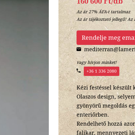
160 600 Ft/db
Az ár 27% ÁFA-t tartalmaz
Az ár tájékoztató jellegű! Az 
Rendelje meg ema
mediterran@lameri
vagy hívjon minket!
+36 1 336 2080
Kézi festéssel készült
Olaszos design, selyem
gyönyörű megoldás egy
enteriőrben.
Rendelhető hozzá azon
falikar, mennyezeti l