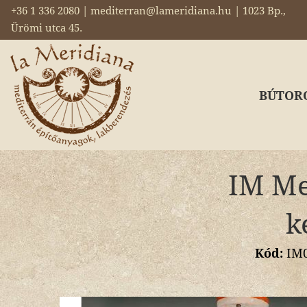
+36 1 336 2080 | mediterran@lameridiana.hu | 1023 Bp.,
Ürömi utca 45.
BÚTOR
IM Med
k
Kód:
IM0