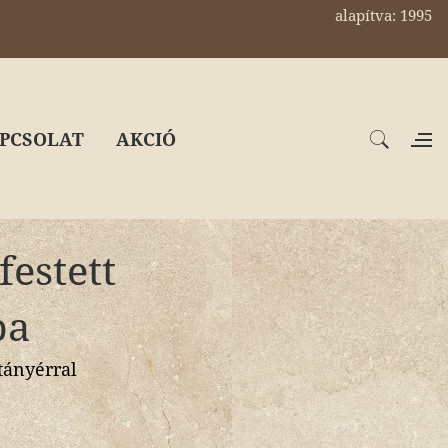
alapítva: 1995
PCSOLAT
AKCIÓ
festett
pa
tányérral