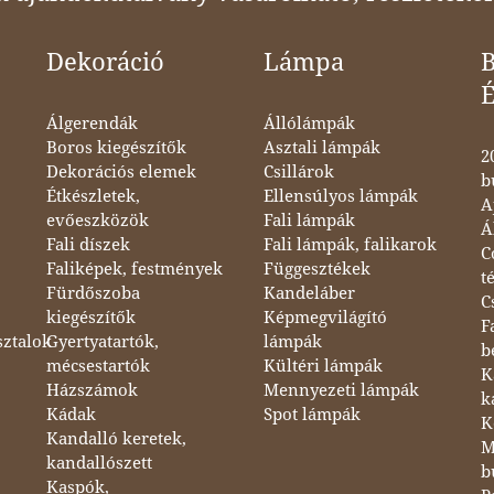
Dekoráció
Lámpa
B
Álgerendák
Állólámpák
Boros kiegészítők
Asztali lámpák
2
Dekorációs elemek
Csillárok
b
Étkészletek,
Ellensúlyos lámpák
A
evőeszközök
Fali lámpák
Á
Fali díszek
Fali lámpák, falikarok
C
Faliképek, festmények
Függesztékek
t
Fürdőszoba
Kandeláber
C
kiegészítők
Képmegvilágító
F
sztalok
Gyertyatartók,
lámpák
b
mécsestartók
Kültéri lámpák
K
Házszámok
Mennyezeti lámpák
k
Kádak
Spot lámpák
K
Kandalló keretek,
M
kandallószett
b
Kaspók,