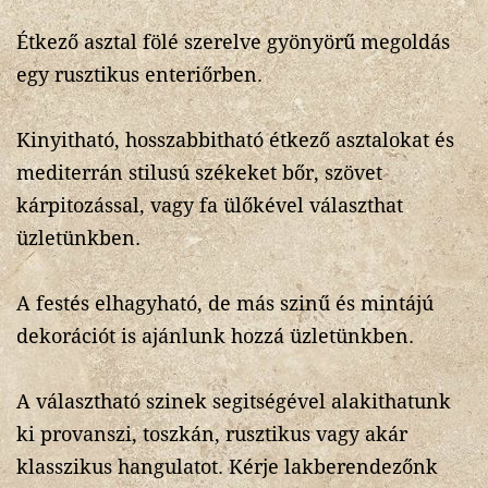
Étkező asztal fölé szerelve gyönyörű megoldás
egy rusztikus enteriőrben.
Kinyitható, hosszabbitható étkező asztalokat és
mediterrán stilusú székeket bőr, szövet
kárpitozással, vagy fa ülőkével választhat
üzletünkben.
A festés elhagyható, de más szinű és mintájú
dekorációt is ajánlunk hozzá üzletünkben.
A választható szinek segitségével alakithatunk
ki provanszi, toszkán, rusztikus vagy akár
klasszikus hangulatot. Kérje lakberendezőnk