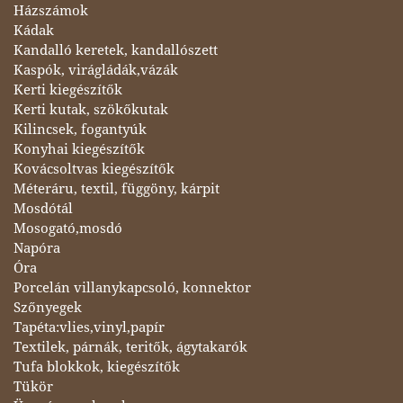
Házszámok
Kádak
Kandalló keretek, kandallószett
Kaspók, virágládák,vázák
Kerti kiegészítők
Kerti kutak, szökőkutak
Kilincsek, fogantyúk
Konyhai kiegészítők
Kovácsoltvas kiegészítők
Méteráru, textil, függöny, kárpit
Mosdótál
Mosogató,mosdó
Napóra
Óra
Porcelán villanykapcsoló, konnektor
Szőnyegek
Tapéta:vlies,vinyl,papír
Textilek, párnák, teritők, ágytakarók
Tufa blokkok, kiegészítők
Tükör