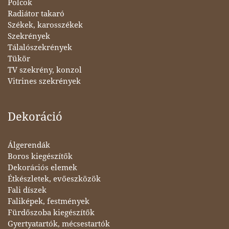
Polcok
Radiátor takaró
Székek, karosszékek
Szekrények
Tálalószekrények
Tükör
TV szekrény, konzol
Vitrines szekrények
Dekoráció
Álgerendák
Boros kiegészítők
Dekorációs elemek
Étkészletek, evőeszközök
Fali díszek
Faliképek, festmények
Fürdőszoba kiegészítők
Gyertyatartók, mécsestartók