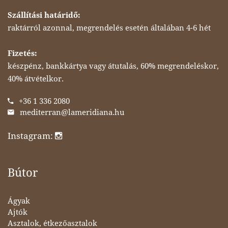
Szállítási határidő:
raktárról azonnal, megrendelés esetén általában 4-6 hét
Fizetés:
készpénz, bankkártya vagy átutalás, 60% megrendeléskor,
40% átvételkor.
+36 1 336 2080
mediterran@lameridiana.hu
Instagram:
Bútor
Ágyak
Ajtók
Asztalok, étkezőasztalok