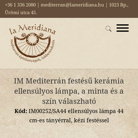
+36 1 336 2080 | mediterran@lameridiana.hu | 1023 Bp.,
Ürömi utca 45.
IM Mediterrán festésű kerámia
ellensúlyos lámpa, a minta és a
szín válaszható
Kód:
IM00252/SA44 ellensúlyos lámpa 44
cm-es tányérral, kézi festéssel