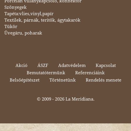
Porcelán villanykapcsoló, konnektor
Szőnyegek
Tapéta:vlies,vinyl,papír
Textilek, párnák, teritők, ágytakarók
Tükör
Üvegáru, poharak
Akció
ÁSZF
Adatvédelem
Kapcsolat
Bemutatótermünk
Referenciáink
Belsőépítészet
Történetünk
Rendelés menete
© 2009 -
2026 La Meridiana.