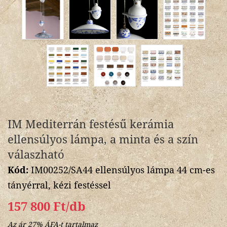
IM Mediterrán festésű kerámia
ellensúlyos lámpa, a minta és a szín
válaszható
Kód:
IM00252/SA44 ellensúlyos lámpa 44 cm-es
tányérral, kézi festéssel
157 800 Ft/db
Az ár 27% ÁFA-t tartalmaz