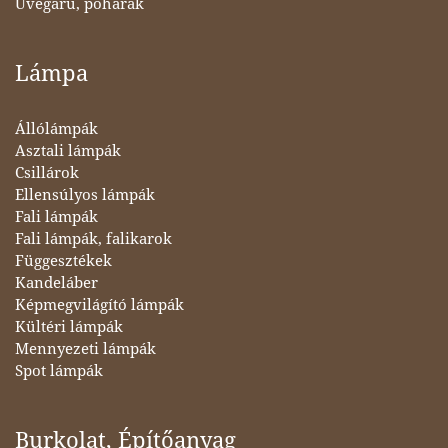
Üvegáru, poharak
Lámpa
Állólámpák
Asztali lámpák
Csillárok
Ellensúlyos lámpák
Fali lámpák
Fali lámpák, falikarok
Függesztékek
Kandeláber
Képmegvilágító lámpák
Kültéri lámpák
Mennyezeti lámpák
Spot lámpák
Burkolat, Építőanyag