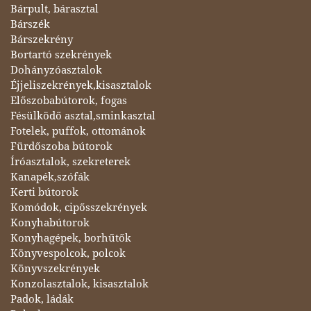
Bárpult, bárasztal
Bárszék
Bárszekrény
Bortartó szekrények
Dohányzóasztalok
Éjjeliszekrények,kisasztalok
Előszobabútorok, fogas
Fésülködő asztal,sminkasztal
Fotelek, puffok, ottománok
Fürdőszoba bútorok
Íróasztalok, szekreterek
Kanapék,szófák
Kerti bútorok
Komódok, cipősszekrények
Konyhabútorok
Konyhagépek, borhűtők
Könyvespolcok, polcok
Könyvszekrények
Konzolasztalok, kisasztalok
Padok, ládák