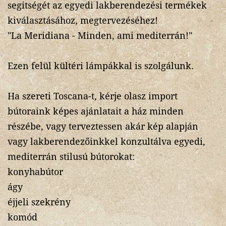
segitségét az egyedi lakberendezési termékek
kiválasztásához, megtervezéséhez!
"La Meridiana - Minden, ami mediterrán!"
Ezen felül kültéri lámpákkal is szolgálunk.
Ha szereti Toscana-t, kérje olasz import
bútoraink képes ajánlatait a ház minden
részébe, vagy terveztessen akár kép alapján
vagy lakberendezőinkkel konzultálva egyedi,
mediterrán stilusú bútorokat:
konyhabútor
ágy
éjjeli szekrény
komód