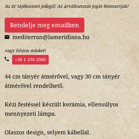
Az ár tájékoztató jellegű! Az árváltoztatás jogát fenntartjuk!
Rendelje meg emailben
mediterran@lameridiana.hu
vagy hívjon minket!
+36 1 336 2080
44 cm tányér átmérővel, vagy 30 cm tányér
átmérővel rendelhető.
Kézi festéssel készült kerámia, ellensúlyos
mennyezeti lámpa.
Olaszos design, selyem kábellal.