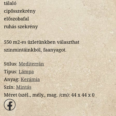
tálaló
cipősszekrény
előszobafal
ruhás szekrény
550 m2-es üzletünkben választhat
szinmintáinkból, faanyagot.
Stílus:
Mediterrán
Tipus:
Lámpa
Anyag:
Kerámia
Szín:
Mintás
Méret (szél., mély., mag. /cm):
44 x 44 x 0