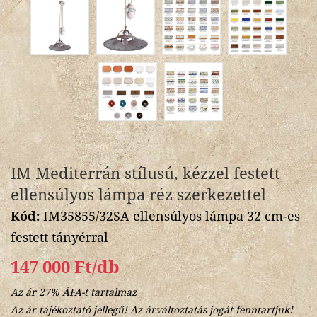
IM Mediterrán stílusú, kézzel festett
ellensúlyos lámpa réz szerkezettel
Kód:
IM35855/32SA ellensúlyos lámpa 32 cm-es
festett tányérral
147 000 Ft/db
Az ár 27% ÁFA-t tartalmaz
Az ár tájékoztató jellegű! Az árváltoztatás jogát fenntartjuk!