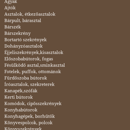
Ágyak
Ajtók
Asztalok, étkezőasztalok
Bárpult, bárasztal
Bárszék
Bárszekrény
Bortartó szekrények
Dohányzóasztalok
Éjjeliszekrények,kisasztalok
Előszobabútorok, fogas
Fésülködő asztal,sminkasztal
Fotelek, puffok, ottománok
Fürdőszoba bútorok
Íróasztalok, szekreterek
Kanapék,szófák
Kerti bútorok
Komódok, cipősszekrények
Konyhabútorok
Konyhagépek, borhűtők
Könyvespolcok, polcok
Könyvszekrények