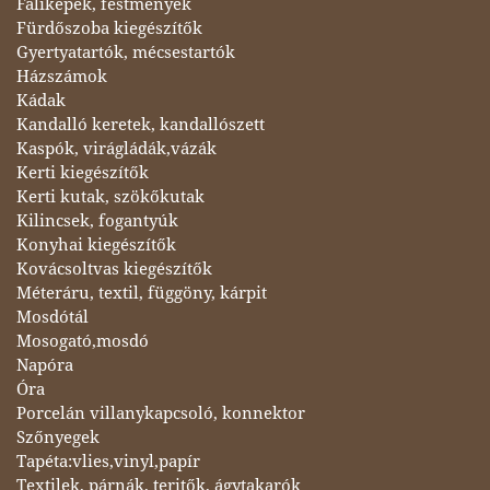
Faliképek, festmények
Fürdőszoba kiegészítők
Gyertyatartók, mécsestartók
Házszámok
Kádak
Kandalló keretek, kandallószett
Kaspók, virágládák,vázák
Kerti kiegészítők
Kerti kutak, szökőkutak
Kilincsek, fogantyúk
Konyhai kiegészítők
Kovácsoltvas kiegészítők
Méteráru, textil, függöny, kárpit
Mosdótál
Mosogató,mosdó
Napóra
Óra
Porcelán villanykapcsoló, konnektor
Szőnyegek
Tapéta:vlies,vinyl,papír
Textilek, párnák, teritők, ágytakarók