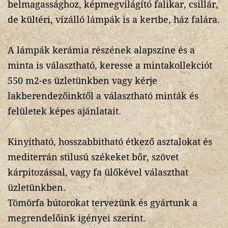
belmagassághoz, képmegvilágító falikar, csillár,
de kültéri, vízálló lámpák is a kertbe, ház falára.
A lámpák kerámia részének alapszíne és a
minta is választható, keresse a mintakollekciót
550 m2-es üzletünkben vagy kérje
lakberendezőinktől a választható minták és
felületek képes ajánlatait.
Kinyitható, hosszabbitható étkező asztalokat és
mediterrán stilusú székeket bőr, szövet
kárpitozással, vagy fa ülőkével választhat
üzletünkben.
Tömörfa bútorokat tervezünk és gyártunk a
megrendelőink igényei szerint.