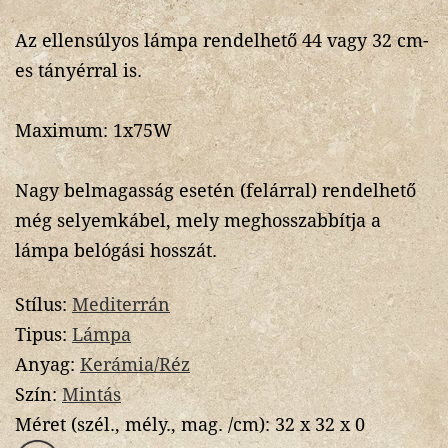
Az ellensúlyos lámpa rendelhető 44 vagy 32 cm-
es tányérral is.
Maximum: 1x75W
Nagy belmagasság esetén (felárral) rendelhető
még selyemkábel, mely meghosszabbítja a
lámpa belógási hosszát.
Stílus:
Mediterrán
Tipus:
Lámpa
Anyag:
Kerámia/Réz
Szín:
Mintás
Méret (szél., mély., mag. /cm):
32 x 32 x 0