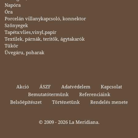
Napóra
Óra
Porcelán villanykapcsoló, konnektor
Szőnyegek
Tapéta:vlies,vinyl,papír
Textilek, párnák, teritők, ágytakarók
Tükör
Üvegáru, poharak
Akció
ÁSZF
Adatvédelem
Kapcsolat
Bemutatótermünk
Referenciáink
Belsőépítészet
Történetünk
Rendelés menete
© 2009 -
2026 La Meridiana.