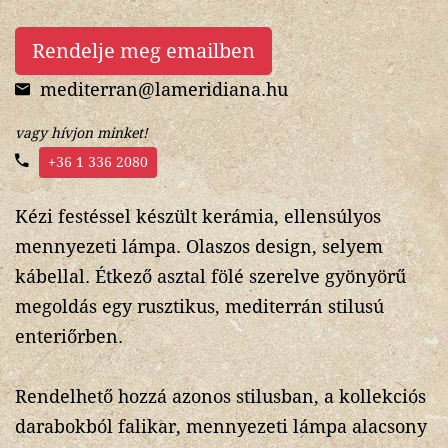
Rendelje meg emailben
mediterran@lameridiana.hu
vagy hívjon minket!
+36 1 336 2080
Kézi festéssel készült kerámia, ellensúlyos
mennyezeti lámpa. Olaszos design, selyem
kábellal. Étkező asztal fölé szerelve gyönyörű
megoldás egy rusztikus, mediterrán stilusú
enteriőrben.
Rendelhető hozzá azonos stilusban, a kollekciós
darabokból falikar, mennyezeti lámpa alacsony