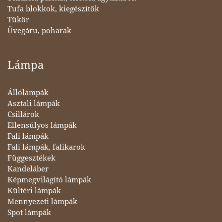
Tufa blokkok, kiegészítők
Tükör
Üvegáru, poharak
Lámpa
Állólámpák
Asztali lámpák
Csillárok
Ellensúlyos lámpák
Fali lámpák
Fali lámpák, falikarok
Függesztékek
Kandeláber
Képmegvilágító lámpák
Kültéri lámpák
Mennyezeti lámpák
Spot lámpák