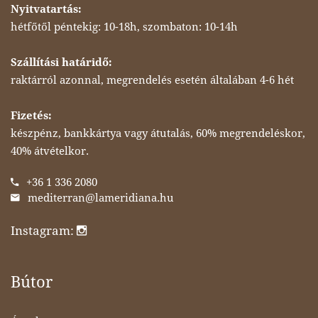
Nyitvatartás:
hétfőtől péntekig: 10-18h, szombaton: 10-14h
Szállítási határidő:
raktárról azonnal, megrendelés esetén általában 4-6 hét
Fizetés:
készpénz, bankkártya vagy átutalás, 60% megrendeléskor,
40% átvételkor.
+36 1 336 2080
mediterran@lameridiana.hu
Instagram:
Bútor