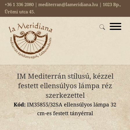
+36 1 336 2080 | mediterran@lameridiana.hu | 1023 Bp.,
Ürömi utca 45.
IM Mediterrán stílusú, kézzel
festett ellensúlyos lámpa réz
szerkezettel
Kód:
IM35855/32SA ellensúlyos lámpa 32
cm-es festett tányérral