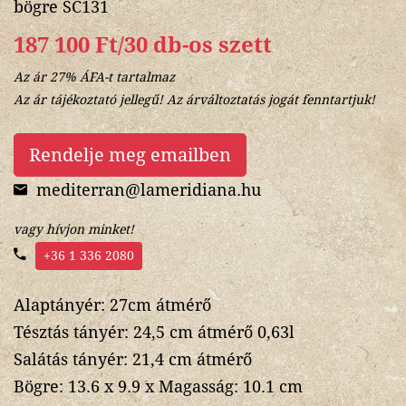
bögre SC131
187 100 Ft/30 db-os szett
Az ár 27% ÁFA-t tartalmaz
Az ár tájékoztató jellegű! Az árváltoztatás jogát fenntartjuk!
Rendelje meg emailben
mediterran@lameridiana.hu
vagy hívjon minket!
+36 1 336 2080
Alaptányér: 27cm átmérő
Tésztás tányér: 24,5 cm átmérő 0,63l
Salátás tányér: 21,4 cm átmérő
Bögre: 13.6 x 9.9 x Magasság: 10.1 cm