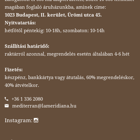
magában foglaló áruházunkba, aminek címe:
1023 Budapest, II. kerület, Ürömi utca 45.
Nyitvatartás:
hétfőtől péntekig: 10-18h, szombaton: 10-14h
Szállítási határidő:
raktárról azonnal, megrendelés esetén általában 4-6 hét
Fizetés:
készpénz, bankkártya vagy átutalás, 60% megrendeléskor,
40% átvételkor.
+36 1 336 2080
mediterran@lameridiana.hu
Instagram: