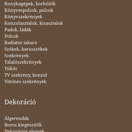
Konyhagépek, borhűtők
Könyvespolcok, polcok
Könyvszekrények
Konzolasztalok, kisasztalok
Padok, ládák
Polcok
Radiátor takaró
Székek, karosszékek
Szekrények
Tálalószekrények
Tükör
TV szekrény, konzol
Vitrines szekrények
Dekoráció
Álgerendák
Boros kiegészítők
Dekorációs elemek