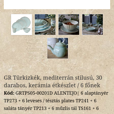
GR Türkizkék, mediterrán stilusú, 30
darabos, kerámia étkészlet / 6 főnek
Kód:
GRTPS05-00201D ALENTEJO| 6 alaptányér
TP273 + 6 leveses / tésztás plates TP241 + 6
saláta tányér TP213 + 6 műzlis tál TS161 + 6