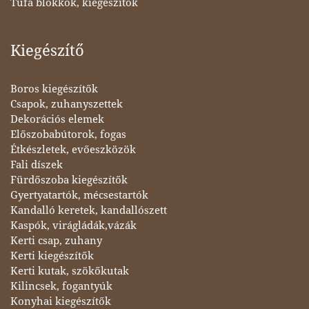
Tufa blokkok, kiegészítők
Kiegészítő
Boros kiegészítők
Csapok, zuhanyszettek
Dekorációs elemek
Előszobabútorok, fogas
Étkészletek, evőeszközök
Fali díszek
Fürdőszoba kiegészítők
Gyertyatartók, mécsestartók
Kandalló keretek, kandallószett
Kaspók, virágládák,vázák
Kerti csap, zuhany
Kerti kiegészítők
Kerti kutak, szökőkutak
Kilincsek, fogantyúk
Konyhai kiegészítők