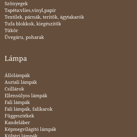
Szőnyegek
Tapéta:vlies,vinyl,papír
Textilek, párnák, teritők, ágytakarók
Tufa blokkok, kiegészítők
Tükör
Üvegáru, poharak
Lámpa
Állólámpák
Asztali lámpák
Csillárok
Ellensúlyos lámpák
Fali lámpák
Fali lámpák, falikarok
Függesztékek
Kandeláber
Képmegvilágító lámpák
Kültéri lámpák