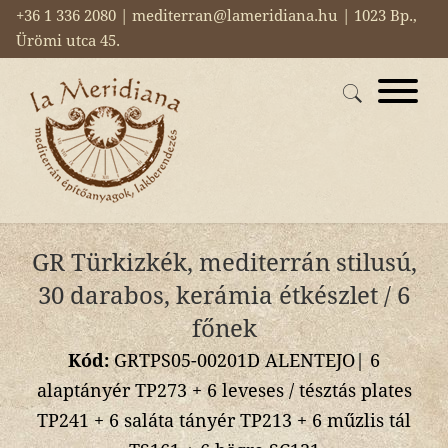
+36 1 336 2080 | mediterran@lameridiana.hu | 1023 Bp.,
Ürömi utca 45.
GR Türkizkék, mediterrán stilusú,
30 darabos, kerámia étkészlet / 6
főnek
Kód:
GRTPS05-00201D ALENTEJO| 6
alaptányér TP273 + 6 leveses / tésztás plates
TP241 + 6 saláta tányér TP213 + 6 műzlis tál