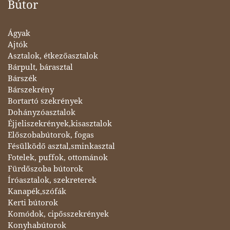
Bútor
Ágyak
Ajtók
Asztalok, étkezőasztalok
Bárpult, bárasztal
Bárszék
Bárszekrény
Bortartó szekrények
Dohányzóasztalok
Éjjeliszekrények,kisasztalok
Előszobabútorok, fogas
Fésülködő asztal,sminkasztal
Fotelek, puffok, ottománok
Fürdőszoba bútorok
Íróasztalok, szekreterek
Kanapék,szófák
Kerti bútorok
Komódok, cipősszekrények
Konyhabútorok