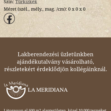
Szín:
Türkizkék
Méret (szél., mély., mag. /cm):
0 x 0 x 0
Lakberendezési üzletünkben
ajándékutalvány vásárolható,
részletekért érdeklődjön kollégáinknál.
Látogasson el 600 m2 alapterületen, közel 10 000 terméket