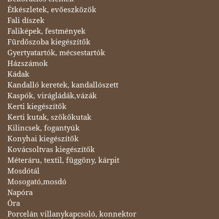
Étkészletek, evőeszközök
Fali díszek
Faliképek, festmények
Fürdőszoba kiegészítők
Gyertyatartók, mécsestartók
Házszámok
Kádak
Kandalló keretek, kandallószett
Kaspók, virágládák,vázák
Kerti kiegészítők
Kerti kutak, szökőkutak
Kilincsek, fogantyúk
Konyhai kiegészítők
Kovácsoltvas kiegészítők
Méteráru, textil, függöny, kárpit
Mosdótál
Mosogató,mosdó
Napóra
Óra
Porcelán villanykapcsoló, konnektor