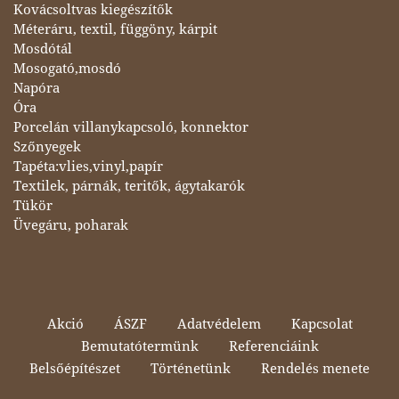
Kovácsoltvas kiegészítők
Méteráru, textil, függöny, kárpit
Mosdótál
Mosogató,mosdó
Napóra
Óra
Porcelán villanykapcsoló, konnektor
Szőnyegek
Tapéta:vlies,vinyl,papír
Textilek, párnák, teritők, ágytakarók
Tükör
Üvegáru, poharak
Akció
ÁSZF
Adatvédelem
Kapcsolat
Bemutatótermünk
Referenciáink
Belsőépítészet
Történetünk
Rendelés menete