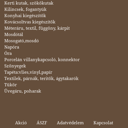
Kerti kutak, szökőkutak
Kilincsek, fogantyúk
Konyhai kiegészítők
Kovácsoltvas kiegészítők
Méteráru, textil, függöny, kárpit
Mosdótál
Mosogató,mosdó
Napóra
Óra
Porcelán villanykapcsoló, konnektor
Szőnyegek
Tapéta:vlies,vinyl,papír
Textilek, párnák, teritők, ágytakarók
Tükör
Üvegáru, poharak
Akció
ÁSZF
Adatvédelem
Kapcsolat