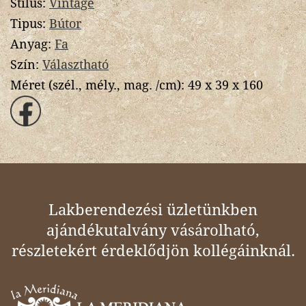
Stílus:
Vintage
Tipus:
Bútor
Anyag:
Fa
Szín:
Választható
Méret (szél., mély., mag. /cm):
49 x 39 x 160
Lakberendezési üzletünkben
ajándékutalvány vásárolható,
részletekért érdeklődjön kollégáinknál.