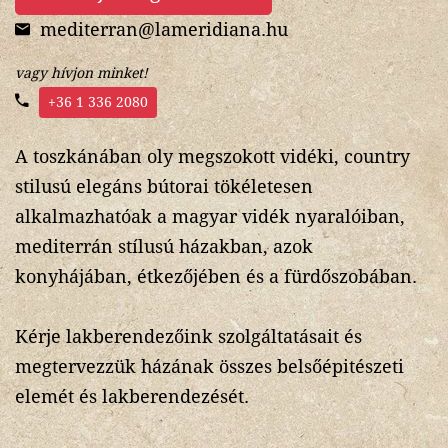
mediterran@lameridiana.hu
vagy hívjon minket!
+36 1 336 2080
A toszkánában oly megszokott vidéki, country
stilusú elegáns bútorai tökéletesen
alkalmazhatóak a magyar vidék nyaralóiban,
mediterrán stílusú házakban, azok
konyhájában, étkezőjében és a fürdőszobában.
Kérje lakberendezőink szolgáltatásait és
megtervezzük házának összes belsőépitészeti
elemét és lakberendezését.