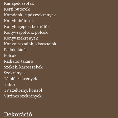
Kanapék,szófák
Kerti bútorok
Komódok, cipősszekrények
Konyhabútorok
Konyhagépek, borhűtők
Könyvespolcok, polcok
Könyvszekrények
Konzolasztalok, kisasztalok
Padok, ládák
Polcok
Radiátor takaró
Székek, karosszékek
Szekrények
Tálalószekrények
Tükör
TV szekrény, konzol
Vitrines szekrények
Dekoráció