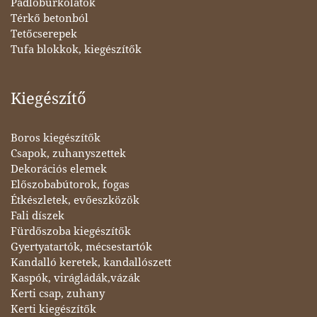
Padlóburkolatok
Térkő betonból
Tetőcserepek
Tufa blokkok, kiegészítők
Kiegészítő
Boros kiegészítők
Csapok, zuhanyszettek
Dekorációs elemek
Előszobabútorok, fogas
Étkészletek, evőeszközök
Fali díszek
Fürdőszoba kiegészítők
Gyertyatartók, mécsestartók
Kandalló keretek, kandallószett
Kaspók, virágládák,vázák
Kerti csap, zuhany
Kerti kiegészítők