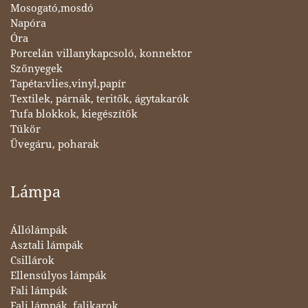
Mosogató,mosdó
Napóra
Óra
Porcelán villanykapcsoló, konnektor
Szőnyegek
Tapéta:vlies,vinyl,papír
Textilek, párnák, teritők, ágytakarók
Tufa blokkok, kiegészítők
Tükör
Üvegáru, poharak
Lámpa
Állólámpák
Asztali lámpák
Csillárok
Ellensúlyos lámpák
Fali lámpák
Fali lámpák, falikarok