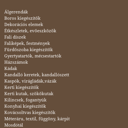
Álgerendák
Boros kiegészítők
Dekorációs elemek
Étkészletek, evőeszközök
Fali díszek
Faliképek, festmények
Fürdőszoba kiegészítők
Gyertyatartók, mécsestartók
Házszámok
Kádak
Kandalló keretek, kandallószett
Kaspók, virágládák,vázák
Kerti kiegészítők
Kerti kutak, szökőkutak
Kilincsek, fogantyúk
Konyhai kiegészítők
Kovácsoltvas kiegészítők
Méteráru, textil, függöny, kárpit
Mosdótál