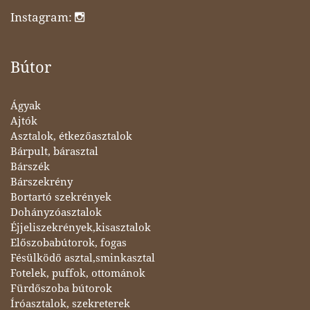
Instagram:
Bútor
Ágyak
Ajtók
Asztalok, étkezőasztalok
Bárpult, bárasztal
Bárszék
Bárszekrény
Bortartó szekrények
Dohányzóasztalok
Éjjeliszekrények,kisasztalok
Előszobabútorok, fogas
Fésülködő asztal,sminkasztal
Fotelek, puffok, ottománok
Fürdőszoba bútorok
Íróasztalok, szekreterek