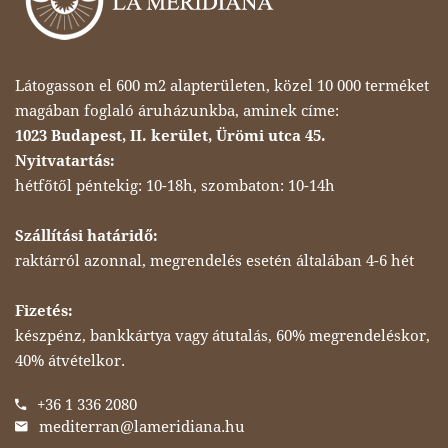
Látogasson el 600 m2 alapterületen, közel 10 000 terméket
magában foglaló áruházunkba, aminek címe:
1023 Budapest, II. kerület, Ürömi utca 45.
Nyitvatartás:
hétfőtől péntekig: 10-18h, szombaton: 10-14h
Szállítási határidő:
raktárról azonnal, megrendelés esetén általában 4-6 hét
Fizetés:
készpénz, bankkártya vagy átutalás, 60% megrendeléskor,
40% átvételkor.
+36 1 336 2080
mediterran@lameridiana.hu