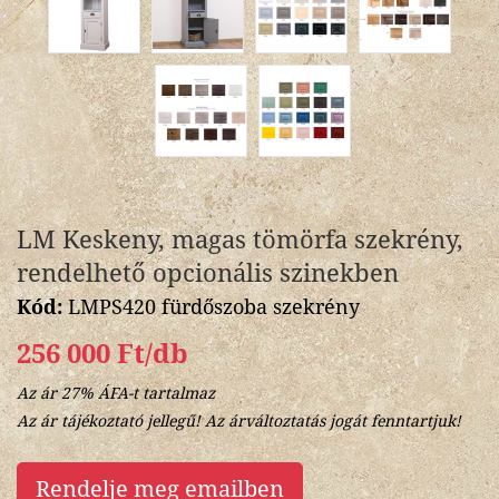
LM Keskeny, magas tömörfa szekrény,
rendelhető opcionális szinekben
Kód:
LMPS420 fürdőszoba szekrény
256 000 Ft/db
Az ár 27% ÁFA-t tartalmaz
Az ár tájékoztató jellegű! Az árváltoztatás jogát fenntartjuk!
Rendelje meg emailben