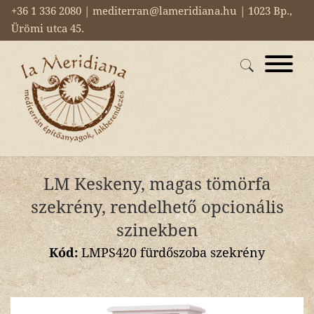
+36 1 336 2080 | mediterran@lameridiana.hu | 1023 Bp.,
Ürömi utca 45.
LM Keskeny, magas tömörfa
szekrény, rendelhető opcionális
szinekben
Kód:
LMPS420 fürdőszoba szekrény