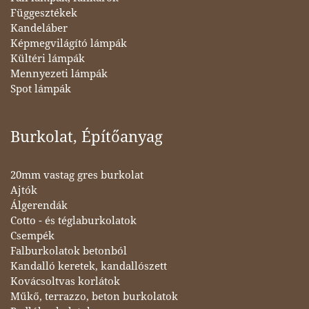
Függesztékek
Kandeláber
Képmegvilágító lámpák
Kültéri lámpák
Mennyezeti lámpák
Spot lámpák
Burkolat, Építőanyag
20mm vastag gres burkolat
Ajtók
Álgerendák
Cotto - és téglaburkolatok
Csempék
Falburkolatok betonból
Kandalló keretek, kandallószett
Kovácsoltvas korlátok
Műkő, terrazzo, beton burkolatok