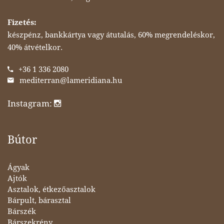
Fizetés:
készpénz, bankkártya vagy átutalás, 60% megrendeléskor,
40% átvételkor.
+36 1 336 2080
mediterran@lameridiana.hu
Instagram:
Bútor
Ágyak
Ajtók
Asztalok, étkezőasztalok
Bárpult, bárasztal
Bárszék
Bárszekrény