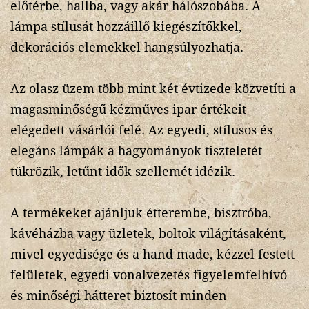
előtérbe, hallba, vagy akár hálószobába. A
lámpa stílusát hozzáillő kiegészítőkkel,
dekorációs elemekkel hangsúlyozhatja.
Az olasz üzem több mint két évtizede közvetíti a
magasminőségű kézműves ipar értékeit
elégedett vásárlói felé. Az egyedi, stílusos és
elegáns lámpák a hagyományok tiszteletét
tükrözik, letűnt idők szellemét idézik.
A termékeket ajánljuk étterembe, bisztróba,
kávéházba vagy üzletek, boltok világításaként,
mivel egyedisége és a hand made, kézzel festett
felületek, egyedi vonalvezetés figyelemfelhívó
és minőségi hátteret biztosít minden