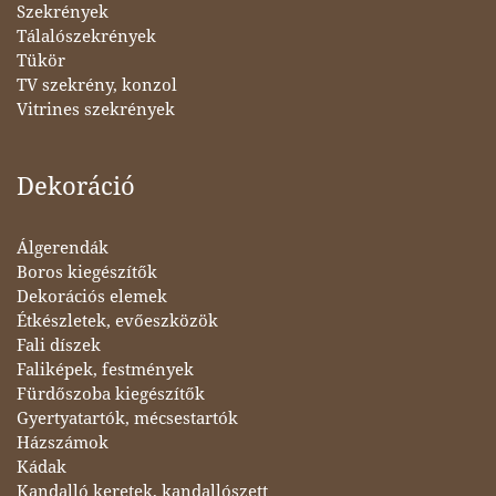
Szekrények
Tálalószekrények
Tükör
TV szekrény, konzol
Vitrines szekrények
Dekoráció
Álgerendák
Boros kiegészítők
Dekorációs elemek
Étkészletek, evőeszközök
Fali díszek
Faliképek, festmények
Fürdőszoba kiegészítők
Gyertyatartók, mécsestartók
Házszámok
Kádak
Kandalló keretek, kandallószett