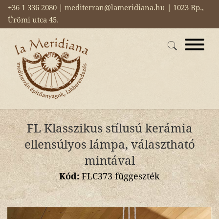
+36 1 336 2080 | mediterran@lameridiana.hu | 1023 Bp.,
Ürömi utca 45.
FL Klasszikus stílusú kerámia
ellensúlyos lámpa, választható
mintával
Kód:
FLC373 függeszték