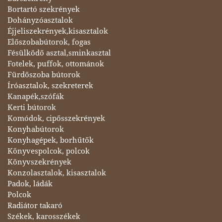
Bortartó szekrények
Dohányzóasztalok
Éjjeliszekrények,kisasztalok
Előszobabútorok, fogas
Fésülködő asztal,sminkasztal
Fotelek, puffok, ottománok
Fürdőszoba bútorok
Íróasztalok, szekreterek
Kanapék,szófák
Kerti bútorok
Komódok, cipősszekrények
Konyhabútorok
Konyhagépek, borhűtők
Könyvespolcok, polcok
Könyvszekrények
Konzolasztalok, kisasztalok
Padok, ládák
Polcok
Radiátor takaró
Székek, karosszékek