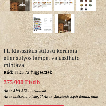
FL Klasszikus stílusú kerámia
ellensúlyos lámpa, választható
mintával
Kód:
FLC373 függeszték
275 000 Ft/db
Az ár 27% ÁFA-t tartalmaz
Az ár tájékoztató jellegű! Az árváltoztatás jogát fenntartjuk!