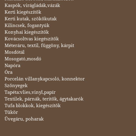
Kaspók, virágládák,vázák
Kerti kiegészítők
Kerti kutak, szökőkutak
Kilincsek, fogantyúk
Konyhai kiegészítők
Kovácsoltvas kiegészítők
Méteráru, textil, függöny, kárpit
Mosdótál
Mosogató,mosdó
Napóra
Óra
Porcelán villanykapcsoló, konnektor
Szőnyegek
Tapéta:vlies,vinyl,papír
Textilek, párnák, teritők, ágytakarók
Tufa blokkok, kiegészítők
Tükör
Üvegáru, poharak