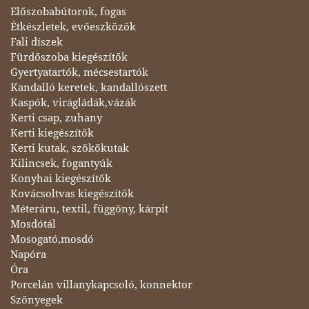
Előszobabútorok, fogas
Étkészletek, evőeszközök
Fali díszek
Fürdőszoba kiegészítők
Gyertyatartók, mécsestartók
Kandalló keretek, kandallószett
Kaspók, virágládák,vázák
Kerti csap, zuhany
Kerti kiegészítők
Kerti kutak, szökőkutak
Kilincsek, fogantyúk
Konyhai kiegészítők
Kovácsoltvas kiegészítők
Méteráru, textil, függöny, kárpit
Mosdótál
Mosogató,mosdó
Napóra
Óra
Porcelán villanykapcsoló, konnektor
Szőnyegek