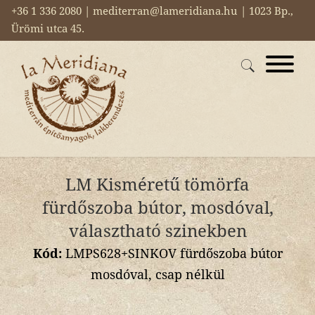
+36 1 336 2080 | mediterran@lameridiana.hu | 1023 Bp.,
Ürömi utca 45.
LM Kisméretű tömörfa
fürdőszoba bútor, mosdóval,
választható szinekben
Kód:
LMPS628+SINKOV fürdőszoba bútor
mosdóval, csap nélkül