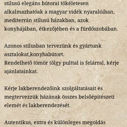
stilusú elegáns bútorai tökéletesen
alkalmazhatóak a magyar vidék nyaralóiban,
mediterrán stílusú házakban, azok
konyhájában, étkezőjében és a fürdőszobában.
Azonos stílusban tervezünk és gyártunk
asztalokat,konyhabútort.
Rendelhető tömör tölgy pulttal is felárral, kérje
ajánlatainkat.
Kérje lakberendezőink szolgáltatásait és
megtervezzük házának összes belsőépitészeti
elemét és lakberendezését.
Autentikus, extra és különleges megoldás