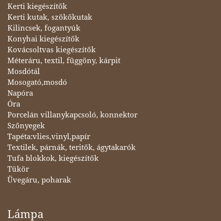
Kerti kiegészítők
Kerti kutak, szökőkutak
Kilincsek, fogantyúk
Konyhai kiegészítők
Kovácsoltvas kiegészítők
Méteráru, textil, függöny, kárpit
Mosdótál
Mosogató,mosdó
Napóra
Óra
Porcelán villanykapcsoló, konnektor
Szőnyegek
Tapéta:vlies,vinyl,papír
Textilek, párnák, teritők, ágytakarók
Tufa blokkok, kiegészítők
Tükör
Üvegáru, poharak
Lámpa