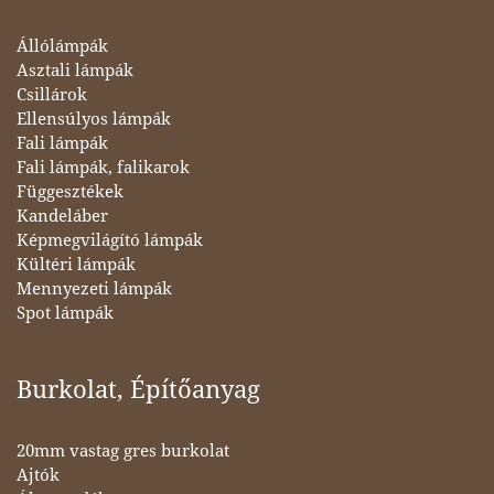
Állólámpák
Asztali lámpák
Csillárok
Ellensúlyos lámpák
Fali lámpák
Fali lámpák, falikarok
Függesztékek
Kandeláber
Képmegvilágító lámpák
Kültéri lámpák
Mennyezeti lámpák
Spot lámpák
Burkolat, Építőanyag
20mm vastag gres burkolat
Ajtók