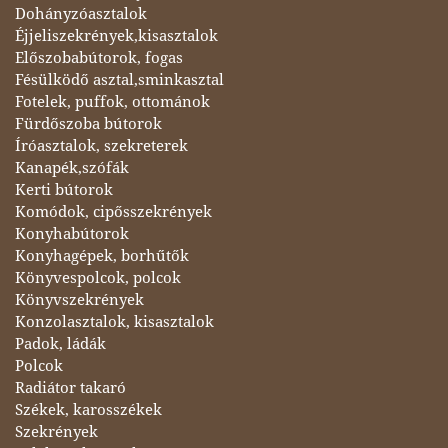
Dohányzóasztalok
Éjjeliszekrények,kisasztalok
Előszobabútorok, fogas
Fésülködő asztal,sminkasztal
Fotelek, puffok, ottománok
Fürdőszoba bútorok
Íróasztalok, szekreterek
Kanapék,szófák
Kerti bútorok
Komódok, cipősszekrények
Konyhabútorok
Konyhagépek, borhűtők
Könyvespolcok, polcok
Könyvszekrények
Konzolasztalok, kisasztalok
Padok, ládák
Polcok
Radiátor takaró
Székek, karosszékek
Szekrények