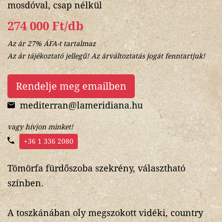
mosdóval, csap nélkül
274 000 Ft/db
Az ár 27% ÁFA-t tartalmaz
Az ár tájékoztató jellegű! Az árváltoztatás jogát fenntartjuk!
Rendelje meg emailben
mediterran@lameridiana.hu
vagy hívjon minket!
+36 1 336 2080
Tömörfa fürdőszoba szekrény, választható
színben.
A toszkánában oly megszokott vidéki, country