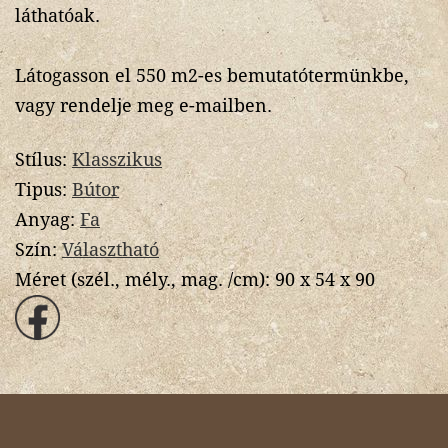
láthatóak.
Látogasson el 550 m2-es bemutatótermünkbe,
vagy rendelje meg e-mailben.
Stílus:
Klasszikus
Tipus:
Bútor
Anyag:
Fa
Szín:
Választható
Méret (szél., mély., mag. /cm):
90 x 54 x 90