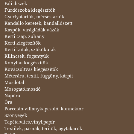
Fali díszek
Fürdőszoba kiegészítők
Gyertyatartók, mécsestartók
Kandalló keretek, kandallószett
Kaspók, virágládák,vázák
Kerti csap, zuhany
Kerti kiegészítők
Kerti kutak, szökőkutak
Kilincsek, fogantyúk
Konyhai kiegészítők
Kovácsoltvas kiegészítők
Méteráru, textil, függöny, kárpit
Mosdótál
Mosogató,mosdó
Napóra
Óra
Porcelán villanykapcsoló, konnektor
Szőnyegek
Tapéta:vlies,vinyl,papír
Textilek, párnák, teritők, ágytakarók