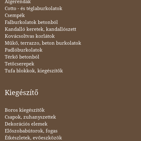
Álgerendák
Cotto - és téglaburkolatok
Csempék
Falburkolatok betonból
Kandalló keretek, kandallószett
Kovácsoltvas korlátok
Műkő, terrazzo, beton burkolatok
Padlóburkolatok
Térkő betonból
Tetőcserepek
Tufa blokkok, kiegészítők
Kiegészítő
Boros kiegészítők
Csapok, zuhanyszettek
Dekorációs elemek
Előszobabútorok, fogas
Étkészletek, evőeszközök