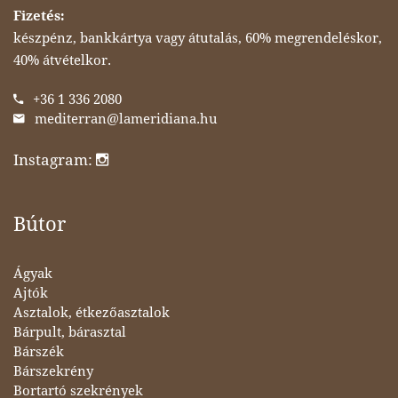
Fizetés:
készpénz, bankkártya vagy átutalás, 60% megrendeléskor,
40% átvételkor.
+36 1 336 2080
mediterran@lameridiana.hu
Instagram:
Bútor
Ágyak
Ajtók
Asztalok, étkezőasztalok
Bárpult, bárasztal
Bárszék
Bárszekrény
Bortartó szekrények