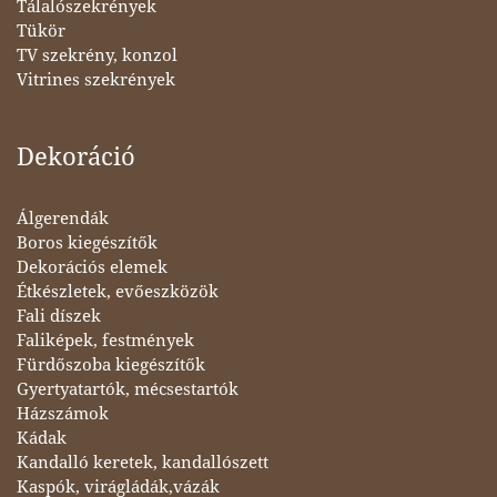
Tálalószekrények
Tükör
TV szekrény, konzol
Vitrines szekrények
Dekoráció
Álgerendák
Boros kiegészítők
Dekorációs elemek
Étkészletek, evőeszközök
Fali díszek
Faliképek, festmények
Fürdőszoba kiegészítők
Gyertyatartók, mécsestartók
Házszámok
Kádak
Kandalló keretek, kandallószett
Kaspók, virágládák,vázák