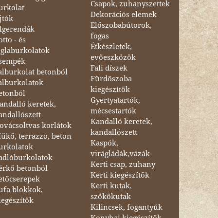
Csapok, zuhanyszettek
urkolat
Dekorációs elemek
jtók
Előszobabútorok,
lgerendák
fogas
otto - és
Étkészletek,
églaburkolatok
evőeszközök
sempék
Fali díszek
alburkolat betonból
Fürdőszoba
alburkolatok
kiegészítők
etonból
Gyertyatartók,
andalló keretek,
mécsestartók
andallószett
Kandalló keretek,
ovácsoltvas korlátok
kandallószett
űkő, terrazzo, beton
Kaspók,
urkolatok
virágládák,vázák
adlóburkolatok
Kerti csap, zuhany
érkő betonból
Kerti kiegészítők
etőcserepek
Kerti kutak,
ufa blokkok,
szökőkutak
iegészítők
Kilincsek, fogantyúk
Konyhai kiegészítők