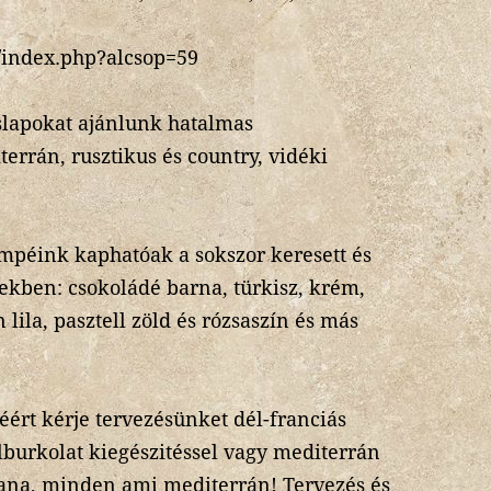
u/index.php?alcsop=59
slapokat ajánlunk hatalmas
errán, rusztikus és country, vidéki
mpéink kaphatóak a sokszor keresett és
ekben: csokoládé barna, türkisz, krém,
 lila, pasztell zöld és rózsaszín és más
.
éért kérje tervezésünket dél-franciás
lburkolat kiegészitéssel vagy mediterrán
diana, minden ami mediterrán! Tervezés és