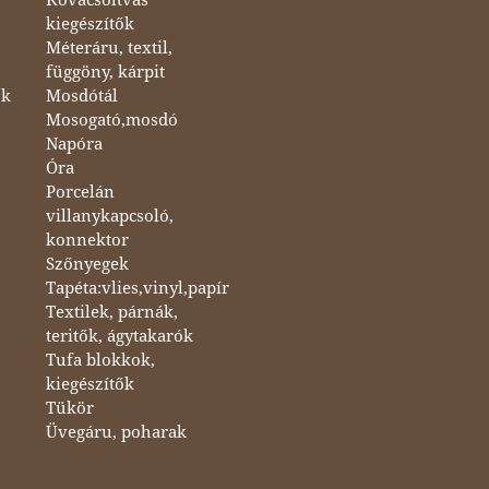
kiegészítők
Méteráru, textil,
függöny, kárpit
ok
Mosdótál
Mosogató,mosdó
Napóra
Óra
Porcelán
villanykapcsoló,
konnektor
Szőnyegek
Tapéta:vlies,vinyl,papír
Textilek, párnák,
teritők, ágytakarók
Tufa blokkok,
kiegészítők
Tükör
Üvegáru, poharak