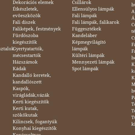
Dekorációs elemek
Csillárok
b
Étkészletek,
Ellensúlyos lámpák
A
evőeszközök
Fali lámpák
Á
Fali díszek
Fali lámpák, falikarok
C
Faliképek, festmények
Függesztékek
t
Fürdőszoba
Kandeláber
C
kiegészítők
Képmegvilágító
F
sztalok
Gyertyatartók,
lámpák
F
mécsestartók
Kültéri lámpák
b
Házszámok
Mennyezeti lámpák
K
Kádak
Spot lámpák
k
Kandalló keretek,
K
kandallószett
M
Kaspók,
b
virágládák,vázák
P
Kerti kiegészítők
T
Kerti kutak,
T
szökőkutak
T
Kilincsek, fogantyúk
k
Konyhai kiegészítők
Kovácsoltvas