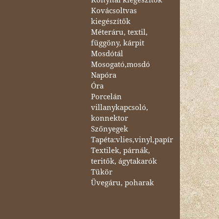
Kovácsoltvas
kiegészítők
Méteráru, textil,
függöny, kárpit
Mosdótál
Mosogató,mosdó
Napóra
Óra
Porcelán
villanykapcsoló,
konnektor
Szőnyegek
Tapéta:vlies,vinyl,papír
Textilek, párnák,
teritők, ágytakarók
Tükör
Üvegáru, poharak