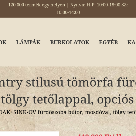
120.000 termék egy helyen | Nyitva: H-P: 10:00-18:00 SZ:
10:00-14:00
OK
LÁMPÁK
BURKOLATOK
EGYÉB
KA
try stilusú tömörfa fü
 tölgy tetőlappal, opciós
+SINK-OV fürdőszoba bútor, mosdóval, tölgy tetől