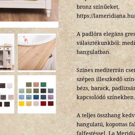
bronz színűeket.
https://lameridiana.h
A padlóra elegáns gre
választékunkból: medit
hangulatban.
Színes mediterrán cse
szépen illeszkedő szín
bézs, barack, padlizsán
kapcsolódó színekben
A teljes összhang kedv
hangulatú, kopottas fa
falfestéssel. La Meri