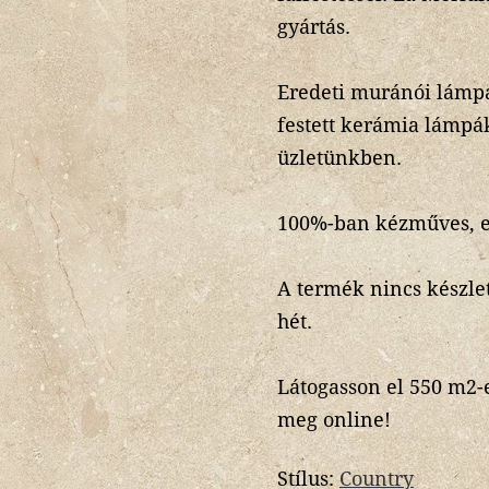
gyártás.
Eredeti muránói lámpá
festett kerámia lámpá
üzletünkben.
100%-ban kézműves, e
A termék nincs készlet
hét.
Látogasson el 550 m2-
meg online!
Stílus:
Country