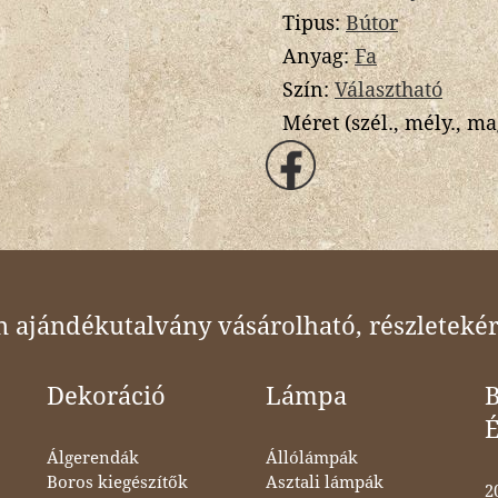
Tipus:
Bútor
Anyag:
Fa
Szín:
Választható
Méret (szél., mély., ma
ajándékutalvány vásárolható, részletekér
Dekoráció
Lámpa
B
Álgerendák
Állólámpák
Boros kiegészítők
Asztali lámpák
2