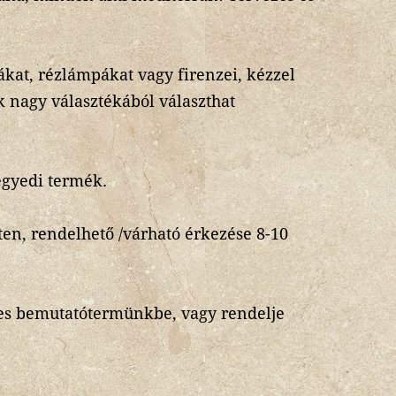
kat, rézlámpákat vagy firenzei, kézzel
k nagy választékából választhat
gyedi termék.
en, rendelhető /várható érkezése 8-10
es bemutatótermünkbe, vagy rendelje