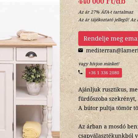
440 000 Ft/db
Az ár 27% ÁFA-t tartalmaz
Az ár tájékoztató jellegű! Az 
Rendelje meg ema
mediterran@lameri
vagy hívjon minket!
+36 1 336 2080
Ajánljuk rusztikus, m
fürdőszoba szekrényt,
A bútor pultja tömör tö
Az árban a mosdó ben
csapválasztékunkból vá