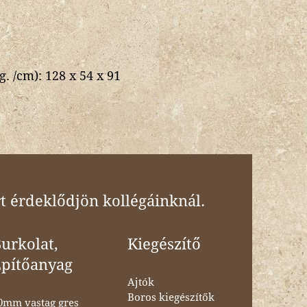
g. /cm):
128 x 54 x 91
t érdeklődjön kollégáinknál.
urkolat,
Kiegészítő
Építőanyag
Ajtók
Boros kiegészítők
0mm vastag gres