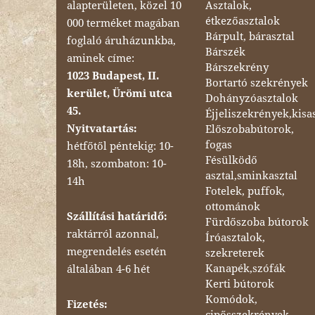
Asztalok,
alapterületen, közel 10
étkezőasztalok
000 terméket magában
Bárpult, bárasztal
foglaló áruházunkba,
Bárszék
aminek címe:
Bárszekrény
1023 Budapest, II.
Bortartó szekrények
kerület, Ürömi utca
Dohányzóasztalok
45.
Éjjeliszekrények,kisa
Nyitvatartás:
Előszobabútorok,
fogas
hétfőtől péntekig: 10-
Fésülködő
18h, szombaton: 10-
asztal,sminkasztal
14h
Fotelek, puffok,
ottománok
Szállítási határidő:
Fürdőszoba bútorok
raktárról azonnal,
Íróasztalok,
megrendelés esetén
szekreterek
Kanapék,szófák
általában 4-6 hét
Kerti bútorok
Komódok,
Fizetés:
cipősszekrények