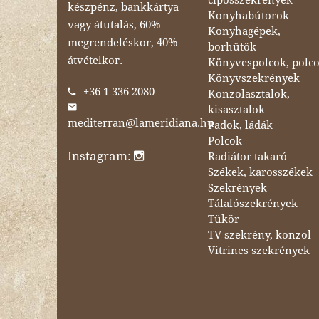
készpénz, bankkártya
Konyhabútorok
vagy átutalás, 60%
Konyhagépek,
megrendeléskor, 40%
borhűtők
átvételkor.
Könyvespolcok, polc
Könyvszekrények
+36 1 336 2080
Konzolasztalok,
kisasztalok
mediterran@lameridiana.hu
Padok, ládák
Polcok
Instagram:
Radiátor takaró
Székek, karosszékek
Szekrények
Tálalószekrények
Tükör
TV szekrény, konzol
Vitrines szekrények