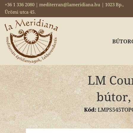
+36 1 336 2080 | mediterran@lameridiana.hu | 1023 Bp.,
Ürömi utca 45.
BÚTOR
LM Coun
bútor,
Kód:
LMPS545TOPOAK