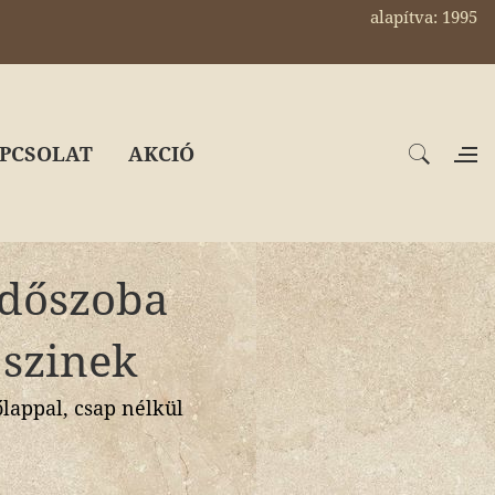
alapítva: 1995
PCSOLAT
AKCIÓ
rdőszoba
 szinek
appal, csap nélkül