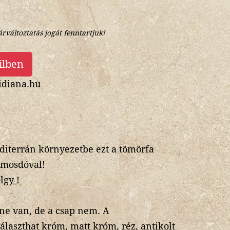
árváltoztatás jogát fenntartjuk!
ilben
diana.hu
editerrán környezetbe ezt a tömörfa
 mosdóval!
lgy !
ne van, de a csap nem. A
laszthat króm, matt króm, réz, antikolt