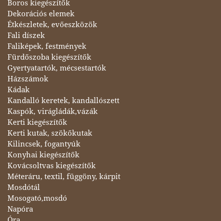
Boros kiegészítők
Dekorációs elemek
Étkészletek, evőeszközök
Fali díszek
Faliképek, festmények
Fürdőszoba kiegészítők
Gyertyatartók, mécsestartók
Házszámok
Kádak
Kandalló keretek, kandallószett
Kaspók, virágládák,vázák
Kerti kiegészítők
Kerti kutak, szökőkutak
Kilincsek, fogantyúk
Konyhai kiegészítők
Kovácsoltvas kiegészítők
Méteráru, textil, függöny, kárpit
Mosdótál
Mosogató,mosdó
Napóra
Óra