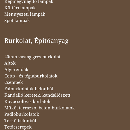
Képmegvilágító lámpák
Kültéri lámpák
Mennyezeti lámpák
Spot lámpák
Burkolat, Építőanyag
20mm vastag gres burkolat
Ajtók
Álgerendák
Cotto - és téglaburkolatok
Csempék
Falburkolatok betonból
Kandalló keretek, kandallószett
Kovácsoltvas korlátok
Műkő, terrazzo, beton burkolatok
Padlóburkolatok
Térkő betonból
Tetőcserepek