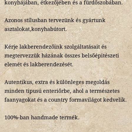
konyhájában, étkezőjében és a fürdőszobában.
Azonos stílusban tervezünk és gyártunk
asztalokat,konyhabútort.
Kérje lakberendezőink szolgáltatásait és
megtervezzük házának összes belsőépitészeti
elemét és lakberendezését.
Autentikus, extra és különleges megoldás
minden tipusú enteriőrbe, ahol a természetes
faanyagokat és a country formavilágot kedvelik.
100%-ban handmade termék.