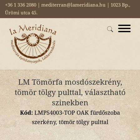
+36 1 336 2080 | mediterran@lameridiana.hu | 1023 Bp.,
Ürömi utca 45.
LM Tömörfa mosdószekrény,
tömör tölgy pulttal, választható
szinekben
Kód:
LMPS4003-TOP OAK fürdőszoba
szerkény, tömör tölgy pulttal