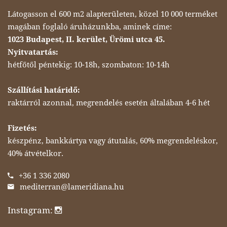
Látogasson el 600 m2 alapterületen, közel 10 000 terméket
magában foglaló áruházunkba, aminek címe:
1023 Budapest, II. kerület, Ürömi utca 45.
Nyitvatartás:
hétfőtől péntekig: 10-18h, szombaton: 10-14h
Szállítási határidő:
raktárról azonnal, megrendelés esetén általában 4-6 hét
Fizetés:
készpénz, bankkártya vagy átutalás, 60% megrendeléskor,
40% átvételkor.
+36 1 336 2080
mediterran@lameridiana.hu
Instagram: