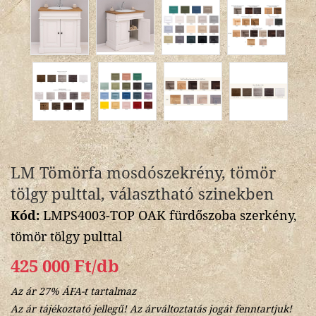
LM Tömörfa mosdószekrény, tömör
tölgy pulttal, választható szinekben
Kód:
LMPS4003-TOP OAK fürdőszoba szerkény,
tömör tölgy pulttal
425 000 Ft/db
Az ár 27% ÁFA-t tartalmaz
Az ár tájékoztató jellegű! Az árváltoztatás jogát fenntartjuk!