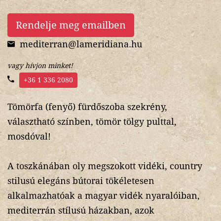
Rendelje meg emailben
mediterran@lameridiana.hu
vagy hívjon minket!
+36 1 336 2080
Tömörfa (fenyő) fürdőszoba szekrény,
választható színben, tömör tölgy pulttal,
mosdóval!
A toszkánában oly megszokott vidéki, country
stilusú elegáns bútorai tökéletesen
alkalmazhatóak a magyar vidék nyaralóiban,
mediterrán stílusú házakban, azok