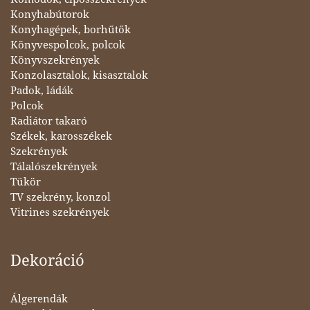
Konyhabútorok
Konyhagépek, borhűtők
Könyvespolcok, polcok
Könyvszekrények
Konzolasztalok, kisasztalok
Padok, ládák
Polcok
Radiátor takaró
Székek, karosszékek
Szekrények
Tálalószekrények
Tükör
TV szekrény, konzol
Vitrines szekrények
Dekoráció
Álgerendák