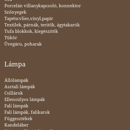
Porcelán villanykapcsoló, konnektor
Szőnyegek
Tapéta:vlies,vinyl,papír
Textilek, párnák, teritők, ágytakarók
Tufa blokkok, kiegészítők
Tükör
Üvegáru, poharak
Lámpa
Állólámpák
Asztali lámpák
Csillárok
Ellensúlyos lámpák
Fali lámpák
Fali lámpák, falikarok
Függesztékek
Kandeláber