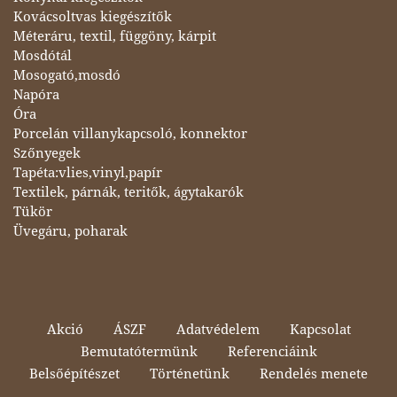
Kovácsoltvas kiegészítők
Méteráru, textil, függöny, kárpit
Mosdótál
Mosogató,mosdó
Napóra
Óra
Porcelán villanykapcsoló, konnektor
Szőnyegek
Tapéta:vlies,vinyl,papír
Textilek, párnák, teritők, ágytakarók
Tükör
Üvegáru, poharak
Akció
ÁSZF
Adatvédelem
Kapcsolat
Bemutatótermünk
Referenciáink
Belsőépítészet
Történetünk
Rendelés menete