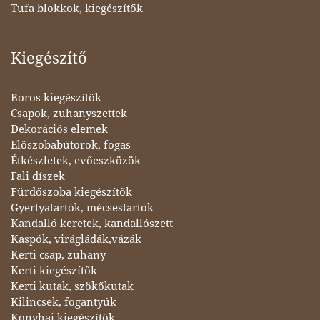
Tufa blokkok, kiegészítők
Kiegészítő
Boros kiegészítők
Csapok, zuhanyszettek
Dekorációs elemek
Előszobabútorok, fogas
Étkészletek, evőeszközök
Fali díszek
Fürdőszoba kiegészítők
Gyertyatartók, mécsestartók
Kandalló keretek, kandallószett
Kaspók, virágládák,vázák
Kerti csap, zuhany
Kerti kiegészítők
Kerti kutak, szökőkutak
Kilincsek, fogantyúk
Konyhai kiegészítők