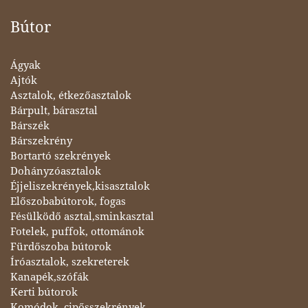
Bútor
Ágyak
Ajtók
Asztalok, étkezőasztalok
Bárpult, bárasztal
Bárszék
Bárszekrény
Bortartó szekrények
Dohányzóasztalok
Éjjeliszekrények,kisasztalok
Előszobabútorok, fogas
Fésülködő asztal,sminkasztal
Fotelek, puffok, ottománok
Fürdőszoba bútorok
Íróasztalok, szekreterek
Kanapék,szófák
Kerti bútorok
Komódok, cipősszekrények