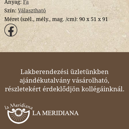
Anyag:
Fa
Szín:
Választható
Méret (szél., mély., mag. /cm):
90 x 51 x 91
Lakberendezési üzletünkben
ajándékutalvány vásárolható,
részletekért érdeklődjön kollégáinknál.