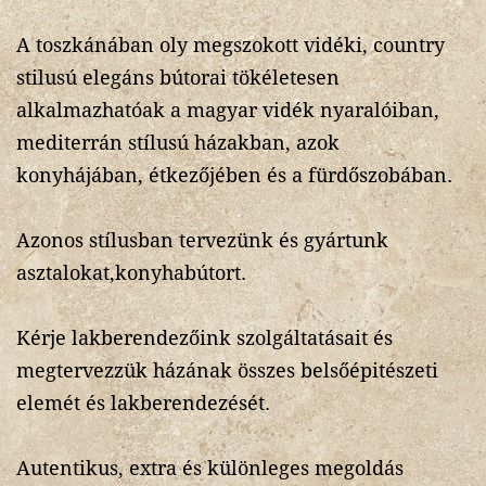
A toszkánában oly megszokott vidéki, country
stilusú elegáns bútorai tökéletesen
alkalmazhatóak a magyar vidék nyaralóiban,
mediterrán stílusú házakban, azok
konyhájában, étkezőjében és a fürdőszobában.
Azonos stílusban tervezünk és gyártunk
asztalokat,konyhabútort.
Kérje lakberendezőink szolgáltatásait és
megtervezzük házának összes belsőépitészeti
elemét és lakberendezését.
Autentikus, extra és különleges megoldás