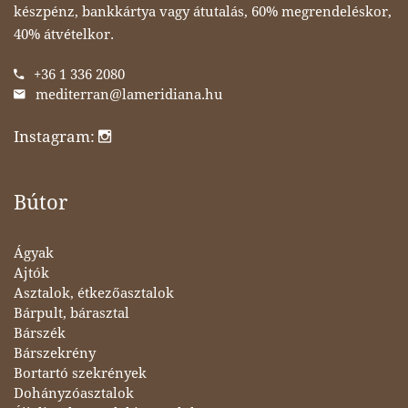
készpénz, bankkártya vagy átutalás, 60% megrendeléskor,
40% átvételkor.
+36 1 336 2080
mediterran@lameridiana.hu
Instagram:
Bútor
Ágyak
Ajtók
Asztalok, étkezőasztalok
Bárpult, bárasztal
Bárszék
Bárszekrény
Bortartó szekrények
Dohányzóasztalok