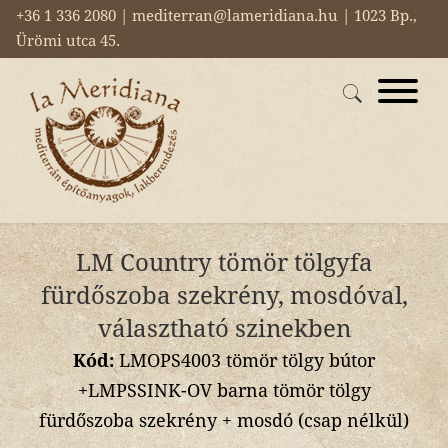
+36 1 336 2080 | mediterran@lameridiana.hu | 1023 Bp.,
Ürömi utca 45.
LM Country tömör tölgyfa
fürdőszoba szekrény, mosdóval,
választható szinekben
Kód:
LMOPS4003 tömör tölgy bútor
+LMPSSINK-OV barna tömör tölgy
fürdőszoba szekrény + mosdó (csap nélkül)