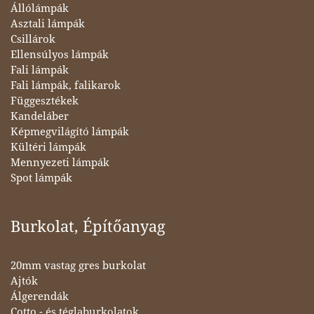
Állólámpák
Asztali lámpák
Csillárok
Ellensúlyos lámpák
Fali lámpák
Fali lámpák, falikarok
Függesztékek
Kandeláber
Képmegvilágító lámpák
Kültéri lámpák
Mennyezeti lámpák
Spot lámpák
Burkolat, Építőanyag
20mm vastag gres burkolat
Ajtók
Álgerendák
Cotto - és téglaburkolatok