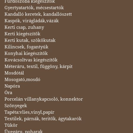
Fürdőszoba kiegészítők
Gyertyatartók, mécsestartók
Kandalló keretek, kandallószett
Kaspók, virágládák,vázák
Kerti csap, zuhany
Kerti kiegészítők
Kerti kutak, szökőkutak
Kilincsek, fogantyúk
Konyhai kiegészítők
Kovácsoltvas kiegészítők
Méteráru, textil, függöny, kárpit
Mosdótál
Mosogató,mosdó
Napóra
Óra
Porcelán villanykapcsoló, konnektor
Szőnyegek
Tapéta:vlies,vinyl,papír
Textilek, párnák, teritők, ágytakarók
Tükör
Üvegáru, poharak