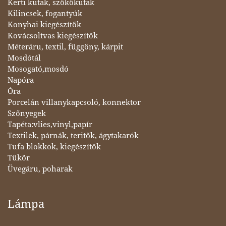
Kerti kutak, szökőkutak
Kilincsek, fogantyúk
Konyhai kiegészítők
Kovácsoltvas kiegészítők
Méteráru, textil, függöny, kárpit
Mosdótál
Mosogató,mosdó
Napóra
Óra
Porcelán villanykapcsoló, konnektor
Szőnyegek
Tapéta:vlies,vinyl,papír
Textilek, párnák, teritők, ágytakarók
Tufa blokkok, kiegészítők
Tükör
Üvegáru, poharak
Lámpa