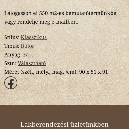
Látogasson el 550 m2-es bemutatótermünkbe,
vagy rendelje meg e-mailben.
Stílus:
Klasszikus
Tipus:
Bútor
Anyag:
Fa
Szín:
Választható
Méret (szél., mély., mag. /cm):
90 x 51 x 91
Lakberendezési üzletünkben