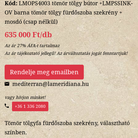
Kód:
LMOPS4003 tömör tölgy bútor +LMPSSINK-
OV barna tömör tölgy fürdőszoba szekrény +
mosdó (csap nélkül)
635 000 Ft/db
Az ár 27% ÁFA-t tartalmaz
Az ár tájékoztató jellegű! Az árváltoztatás jogát fenntartjuk!
Rendelje meg emailben
mediterran@lameridiana.hu
vagy hívjon minket!
+36 1 336 2080
Tömör tölgyfa fürdőszoba szekrény, választható
színben.