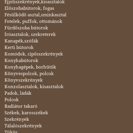
Éjjeliszekrények,kisasztalok
Előszobabútorok, fogas
Fésülködő asztal,sminkasztal
Fotelek, puffok, ottománok
Fürdőszoba bútorok
Íróasztalok, szekreterek
Kanapék,szófák
Kerti bútorok
Komódok, cipősszekrények
Konyhabútorok
Konyhagépek, borhűtők
Könyvespolcok, polcok
Könyvszekrények
Konzolasztalok, kisasztalok
Padok, ládák
Polcok
Radiátor takaró
Székek, karosszékek
Szekrények
Tálalószekrények
Tükör