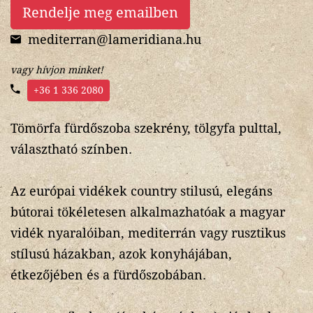
Rendelje meg emailben
mediterran@lameridiana.hu
vagy hívjon minket!
+36 1 336 2080
Tömörfa fürdőszoba szekrény, tölgyfa pulttal,
választható színben.
Az európai vidékek country stilusú, elegáns
bútorai tökéletesen alkalmazhatóak a magyar
vidék nyaralóiban, mediterrán vagy rusztikus
stílusú házakban, azok konyhájában,
étkezőjében és a fürdőszobában.