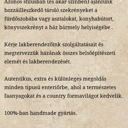
Azonos stílusban (és akár színben) ajánlunk
hozzáilleszkedő tároló szekrényeket a
fürdőszobába vagy asztalokat, konyhabútort,
könyvszekrényt a ház bármely helyiségébe..
Kérje lakberendezőink szolgáltatásait és
megtervezzük házának összes belsőépitészeti
elemét és lakberendezését.
Autentikus, extra és különleges megoldás
minden tipusú enteriőrbe, ahol a természetes
faanyagokat és a country formavilágot kedvelik.
100%-ban handmade gyártás.