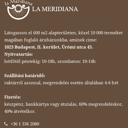
Látogasson el 600 m2 alapterületen, közel 10 000 terméket
magában foglaló áruházunkba, aminek címe:
1023 Budapest, II. kerület, Ürömi utca 45.
Nyitvatartás:
hétfőtől péntekig: 10-18h, szombaton: 10-14h
Szállítási határidő:
raktárról azonnal, megrendelés esetén általában 4-6 hét
Fizetés:
készpénz, bankkártya vagy átutalás, 60% megrendeléskor,
40% átvételkor.
+36 1 336 2080