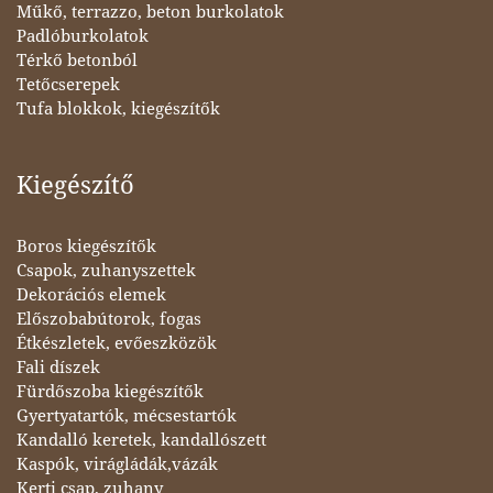
Műkő, terrazzo, beton burkolatok
Padlóburkolatok
Térkő betonból
Tetőcserepek
Tufa blokkok, kiegészítők
Kiegészítő
Boros kiegészítők
Csapok, zuhanyszettek
Dekorációs elemek
Előszobabútorok, fogas
Étkészletek, evőeszközök
Fali díszek
Fürdőszoba kiegészítők
Gyertyatartók, mécsestartók
Kandalló keretek, kandallószett
Kaspók, virágládák,vázák
Kerti csap, zuhany