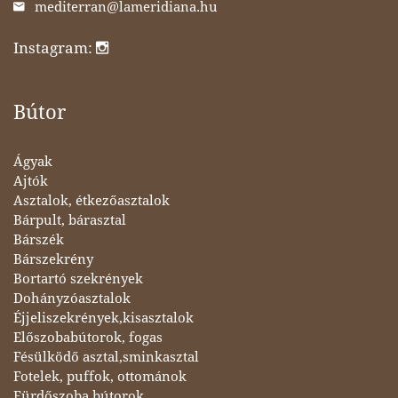
mediterran@lameridiana.hu
Instagram:
Bútor
Ágyak
Ajtók
Asztalok, étkezőasztalok
Bárpult, bárasztal
Bárszék
Bárszekrény
Bortartó szekrények
Dohányzóasztalok
Éjjeliszekrények,kisasztalok
Előszobabútorok, fogas
Fésülködő asztal,sminkasztal
Fotelek, puffok, ottománok
Fürdőszoba bútorok