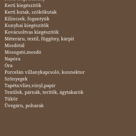
Kerti kiegészítők
Kerti kutak, szökőkutak
Kilincsek, fogantyúk
Konyhai kiegészítők
Kovácsoltvas kiegészítők
Méteráru, textil, függöny, kárpit
Mosdótál
Mosogató,mosdó
Napóra
Óra
Porcelán villanykapcsoló, konnektor
Szőnyegek
Tapéta:vlies,vinyl,papír
Textilek, párnák, teritők, ágytakarók
Tükör
Üvegáru, poharak