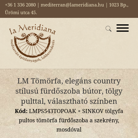
+36 1 336 2080 | mediterran@lameridiana.hu | 1023 Bp.,
Ürömi utca 45.
LM Tömörfa, elegáns country
stílusú fürdőszoba bútor, tölgy
pulttal, választható színben
Kód:
LMPS543TOPOAK + SINKOV tölgyfa
pultos tömörfa fürdőszoba a szekrény,
mosdóval