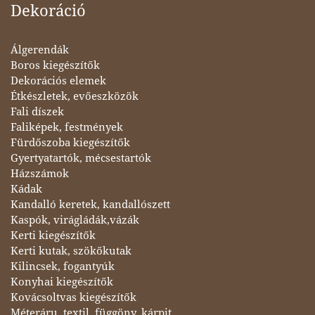
Dekoráció
Álgerendák
Boros kiegészítők
Dekorációs elemek
Étkészletek, evőeszközök
Fali díszek
Faliképek, festmények
Fürdőszoba kiegészítők
Gyertyatartók, mécsestartók
Házszámok
Kádak
Kandalló keretek, kandallószett
Kaspók, virágládák,vázák
Kerti kiegészítők
Kerti kutak, szökőkutak
Kilincsek, fogantyúk
Konyhai kiegészítők
Kovácsoltvas kiegészítők
Méteráru, textil, függöny, kárpit