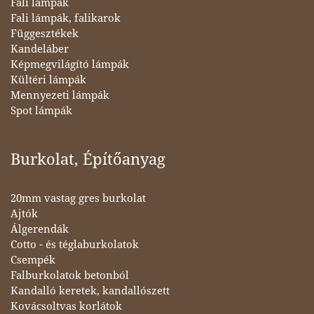
Fali lámpák
Fali lámpák, falikarok
Függesztékek
Kandeláber
Képmegvilágító lámpák
Kültéri lámpák
Mennyezeti lámpák
Spot lámpák
Burkolat, Építőanyag
20mm vastag gres burkolat
Ajtók
Álgerendák
Cotto - és téglaburkolatok
Csempék
Falburkolatok betonból
Kandalló keretek, kandallószett
Kovácsoltvas korlátok