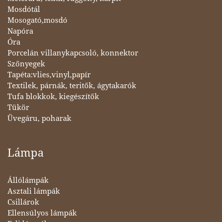
Mosdótál
Mosogató,mosdó
Napóra
Óra
Porcelán villanykapcsoló, konnektor
Szőnyegek
Tapéta:vlies,vinyl,papír
Textilek, párnák, teritők, ágytakarók
Tufa blokkok, kiegészítők
Tükör
Üvegáru, poharak
Lámpa
Állólámpák
Asztali lámpák
Csillárok
Ellensúlyos lámpák