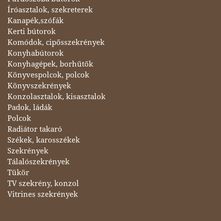
Íróasztalok, szekreterek
Kanapék,szófák
Kerti bútorok
Komódok, cipősszekrények
Konyhabútorok
Konyhagépek, borhűtők
Könyvespolcok, polcok
Könyvszekrények
Konzolasztalok, kisasztalok
Padok, ládák
Polcok
Radiátor takaró
Székek, karosszékek
Szekrények
Tálalószekrények
Tükör
TV szekrény, konzol
Vitrines szekrények