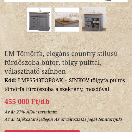
LM Tömörfa, elegáns country stílusú
fürdőszoba bútor, tölgy pulttal,
választható színben
Kód:
LMPS543TOPOAK + SINKOV tölgyfa pultos
tömörfa fürdőszoba a szekrény, mosdóval
455 000 Ft/db
Az ár 27% ÁFA-t tartalmaz
Az ár tájékoztató jellegű! Az árváltoztatás jogát fenntartjuk!