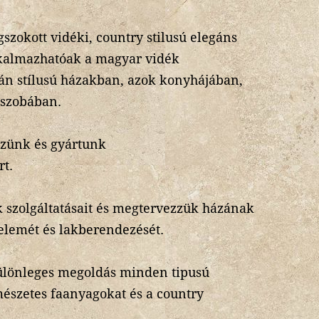
zokott vidéki, country stilusú elegáns
lkalmazhatóak a magyar vidék
án stílusú házakban, azok konyhájában,
őszobában.
ezünk és gyártunk
rt.
 szolgáltatásait és megtervezzük házának
 elemét és lakberendezését.
különleges megoldás minden tipusú
mészetes faanyagokat és a country
.