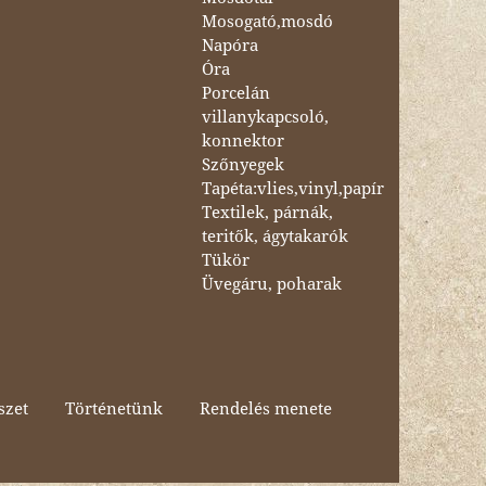
Mosogató,mosdó
Napóra
Óra
Porcelán
villanykapcsoló,
konnektor
Szőnyegek
Tapéta:vlies,vinyl,papír
Textilek, párnák,
teritők, ágytakarók
Tükör
Üvegáru, poharak
szet
Történetünk
Rendelés menete