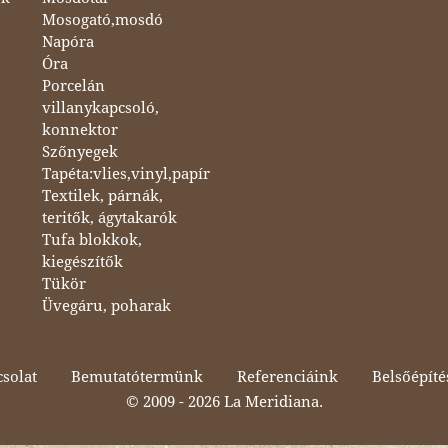
Mosogató,mosdó
Napóra
Óra
Porcelán
villanykapcsoló,
konnektor
Szőnyegek
Tapéta:vlies,vinyl,papír
Textilek, párnák,
teritők, ágytakarók
Tufa blokkok,
kiegészítők
Tükör
Üvegáru, poharak
solat
Bemutatótermünk
Referenciáink
Belsőépíté
© 2009 -
2026 La Meridiana.