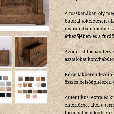
A toszkánában oly megs
bútorai tökéletesen a
nyaralóiban, mediterr
étkezőjében és a fürd
Azonos stílusban terv
asztalokat,konyhabúto
Kérje lakberendezőink
összes belsőépitészeti
Autentikus, extra és 
enteriőrbe, ahol a ter
formavilágot kedvelik