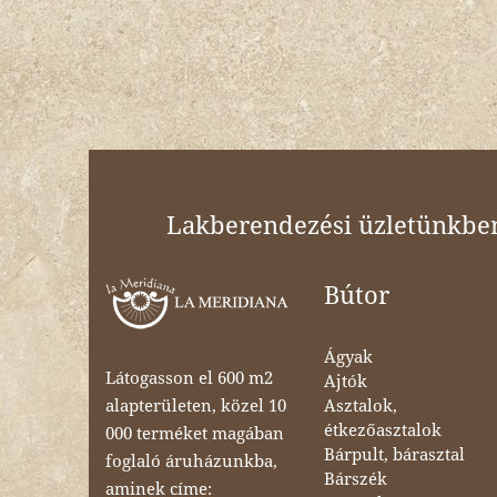
Lakberendezési üzletünkben 
Bútor
Ágyak
Látogasson el 600 m2
Ajtók
Asztalok,
alapterületen, közel 10
étkezőasztalok
000 terméket magában
Bárpult, bárasztal
foglaló áruházunkba,
Bárszék
aminek címe: