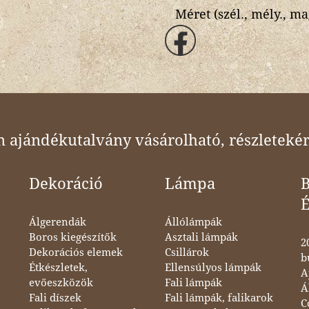
Méret (szél., mély., ma
ajándékutalvány vásárolható, részletekér
Dekoráció
Lámpa
B
Álgerendák
Állólámpák
Boros kiegészítők
Asztali lámpák
2
Dekorációs elemek
Csillárok
b
Étkészletek,
Ellensúlyos lámpák
A
evőeszközök
Fali lámpák
Á
Fali díszek
Fali lámpák, falikarok
C