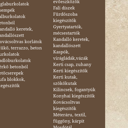
evőeszközök
églaburkolatok
Fali díszek
sempék
Fürdőszoba
alburkolatok
kiegészítők
etonból
Gyertyatartók,
andalló keretek,
mécsestartók
andallószett
Kandalló keretek,
ovácsoltvas korlátok
kandallószett
űkő, terrazzo, beton
Kaspók,
urkolatok
virágládák,vázák
adlóburkolatok
Kerti csap, zuhany
érkő betonból
Kerti kiegészítők
etőcserepek
Kerti kutak,
ufa blokkok,
szökőkutak
iegészítők
Kilincsek, fogantyúk
Konyhai kiegészítők
Kovácsoltvas
kiegészítők
Méteráru, textil,
függöny, kárpit
Mosdótál