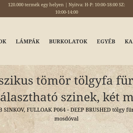
120.000 termék egy helyen | Nyitva: H-P: 10:00-18:00 SZ:
10:00-14:00
OK
LÁMPÁK
BURKOLATOK
EGYÉB
KA
szikus tömör tölgyfa fü
választható szinek, két 
SINKOV, FULLOAK P064 - DEEP BRUSHED tölgy für
mosdóval