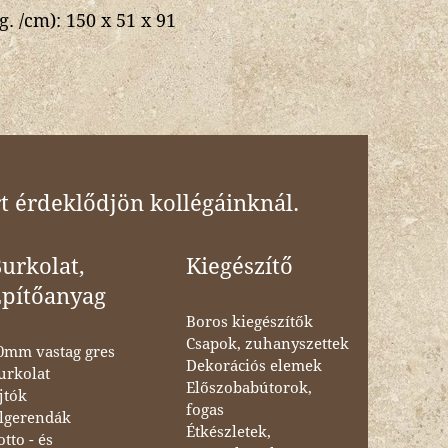
g. /cm):
150 x 51 x 91
t érdeklődjön kollégáinknál.
urkolat,
Kiegészítő
Építőanyag
Boros kiegészítők
Csapok, zuhanyszettek
0mm vastag gres
Dekorációs elemek
urkolat
Előszobabútorok,
jtók
fogas
lgerendák
Étkészletek,
otto - és