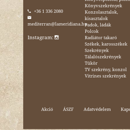
Könyvszekrények
+36 1 336 2080
Konzolasztalok,
kisasztalok
mediterran@lameridiana.hu
Padok, ládák
Polcok
Instagram:
Radiátor takaró
Székek, karosszékek
Szekrények
Tálalószekrények
Tükör
TV szekrény, konzol
Vitrines szekrények
Akció
ÁSZF
Adatvédelem
Kapc