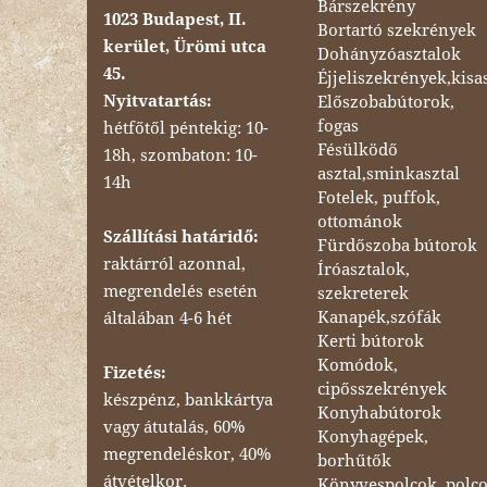
Bárszekrény
1023 Budapest, II.
Bortartó szekrények
kerület, Ürömi utca
Dohányzóasztalok
45.
Éjjeliszekrények,kisa
Nyitvatartás:
Előszobabútorok,
fogas
hétfőtől péntekig: 10-
Fésülködő
18h, szombaton: 10-
asztal,sminkasztal
14h
Fotelek, puffok,
ottománok
Szállítási határidő:
Fürdőszoba bútorok
raktárról azonnal,
Íróasztalok,
megrendelés esetén
szekreterek
Kanapék,szófák
általában 4-6 hét
Kerti bútorok
Komódok,
Fizetés:
cipősszekrények
készpénz, bankkártya
Konyhabútorok
vagy átutalás, 60%
Konyhagépek,
megrendeléskor, 40%
borhűtők
átvételkor.
Könyvespolcok, polc