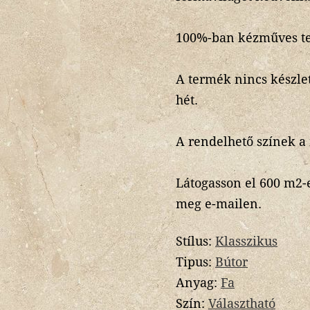
100%-ban kézműves t
A termék nincs készlet
hét.
A rendelhető színek a
Látogasson el 600 m2-
meg e-mailen.
Stílus:
Klasszikus
Tipus:
Bútor
Anyag:
Fa
Szín:
Választható