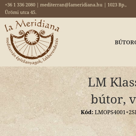
+36 1 336 2080 | mediterran@lameridiana.hu | 1023 Bp.,
Ürömi utca 45.
BÚTOR
LM Klas
bútor, 
Kód:
LMOPS4001+2SB 