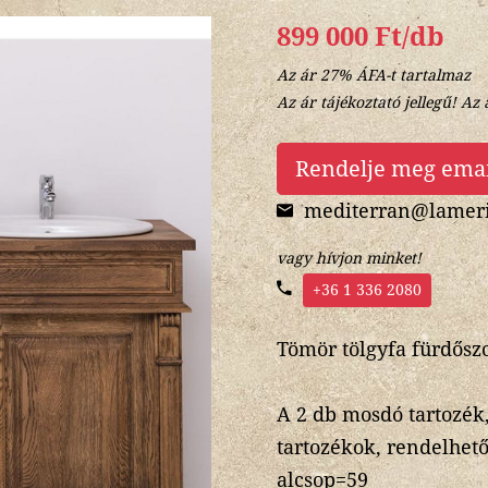
899 000 Ft/db
Az ár 27% ÁFA-t tartalmaz
Az ár tájékoztató jellegű! Az 
Rendelje meg ema
mediterran@lameri
vagy hívjon minket!
+36 1 336 2080
Tömör tölgyfa fürdőszo
A 2 db mosdó tartozék
tartozékok, rendelhető
alcsop=59