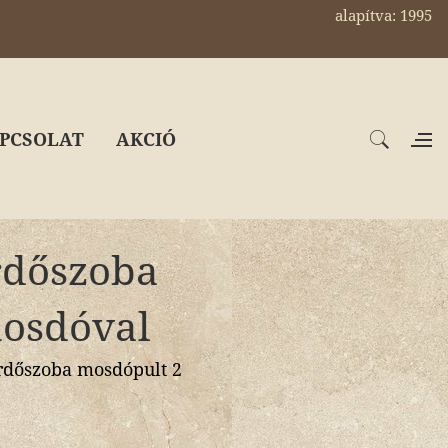
alapítva: 1995
PCSOLAT
AKCIÓ
rdőszoba
mosdóval
dőszoba mosdópult 2