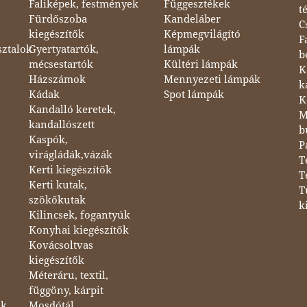
Faliképek, festmények
Függesztékek
t
Fürdőszoba
Kandeláber
C
kiegészítők
Képmegvilágító
F
sztalok
Gyertyatartók,
lámpák
b
mécsestartók
Kültéri lámpák
K
Házszámok
Mennyezeti lámpák
k
Kádak
Spot lámpák
K
Kandalló keretek,
M
kandallószett
b
Kaspók,
P
virágládák,vázák
T
Kerti kiegészítők
T
Kerti kutak,
T
szökőkutak
k
Kilincsek, fogantyúk
Konyhai kiegészítők
Kovácsoltvas
kiegészítők
Méteráru, textil,
függöny, kárpit
ok
Mosdótál